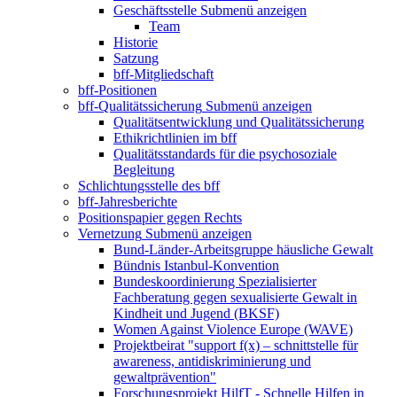
Geschäftsstelle
Submenü anzeigen
Team
Historie
Satzung
bff-Mitgliedschaft
bff-Positionen
bff-Qualitätssicherung
Submenü anzeigen
Qualitätsentwicklung und Qualitätssicherung
Ethikrichtlinien im bff
Qualitätsstandards für die psychosoziale
Begleitung
Schlichtungsstelle des bff
bff-Jahresberichte
Positionspapier gegen Rechts
Vernetzung
Submenü anzeigen
Bund-Länder-Arbeitsgruppe häusliche Gewalt
Bündnis Istanbul-Konvention
Bundeskoordinierung Spezialisierter
Fachberatung gegen sexualisierte Gewalt in
Kindheit und Jugend (BKSF)
Women Against Violence Europe (WAVE)
Projektbeirat "support f(x) – schnittstelle für
awareness, antidiskriminierung und
gewaltprävention"
Forschungsprojekt HilfT - Schnelle Hilfen in