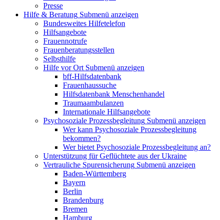
Presse
Hilfe & Beratung
Submenü anzeigen
Bundesweites Hilfetelefon
Hilfsangebote
Frauennotrufe
Frauenberatungsstellen
Selbsthilfe
Hilfe vor Ort
Submenü anzeigen
bff-Hilfsdatenbank
Frauenhaussuche
Hilfsdatenbank Menschenhandel
Traumaambulanzen
Internationale Hilfsangebote
Psychosoziale Prozessbegleitung
Submenü anzeigen
Wer kann Psychosoziale Prozessbegleitung
bekommen?
Wer bietet Psychosoziale Prozessbegleitung an?
Unterstützung für Geflüchtete aus der Ukraine
Vertrauliche Spurensicherung
Submenü anzeigen
Baden-Württemberg
Bayern
Berlin
Brandenburg
Bremen
Hamburg