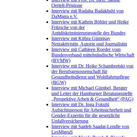
Oertelt-Prigione
Interview mit Rudaba Badakhshi von
DaMigra e.V.
Interview mit Kathrin Böhler und Heike
Fritzsche von der
Antidiskriminierungsstelle des Bundes
Interview mit Kübra Gümüşay
Netzaktivistin, Autorin und Journalistin
Interview mit Cathleen Roeder vom
Bundesverband mittelständische Wirtschaft
(BVMW)
Interview mit Dr. Heike Schambortski von
der Berufsgenossenschaft für
Gesundheitsdienst und Wohlfahrtspflege
(BGW)
Interview mit Michael Gümbel, Berater
und Leiter der Hamburger Beratungsstelle
„Perspektive Arbeit & Gesundheit“ (PAG)
Interview mit Dr. Inga Fokuhl
Aufsichtsperson für Arbeitssicherheit und
Gender-Expertin für die gesetzliche
Unfallversicherung
Interview mit Saideh Saadat-Lendle von
LesMigraS