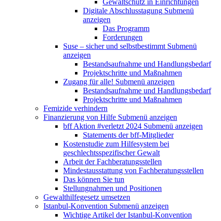
Gewaltschutz in Einrichtungen
Digitale Abschlusstagung
Submenü
anzeigen
Das Programm
Forderungen
Suse – sicher und selbstbestimmt
Submenü
anzeigen
Bestandsaufnahme und Handlungsbedarf
Projektschritte und Maßnahmen
Zugang für alle!
Submenü anzeigen
Bestandsaufnahme und Handlungsbedarf
Projektschritte und Maßnahmen
Femizide verhindern
Finanzierung von Hilfe
Submenü anzeigen
bff Aktion #verletzt 2024
Submenü anzeigen
Statements der bff-Mitglieder
Kostenstudie zum Hilfesystem bei
geschlechtsspezifischer Gewalt
Arbeit der Fachberatungsstellen
Mindestausstattung von Fachberatungsstellen
Das können Sie tun
Stellungnahmen und Positionen
Gewalthilfegesetz umsetzen
Istanbul-Konvention
Submenü anzeigen
Wichtige Artikel der Istanbul-Konvention