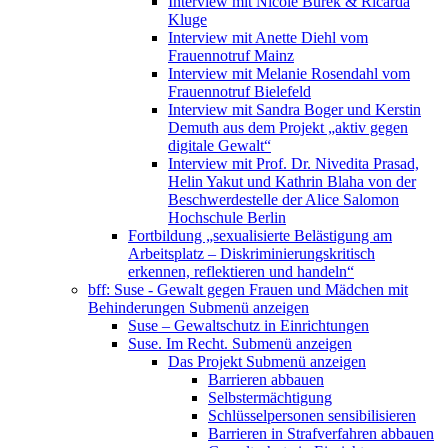
Interview mit Nicole Burek & Ricarda
Kluge
Interview mit Anette Diehl vom
Frauennotruf Mainz
Interview mit Melanie Rosendahl vom
Frauennotruf Bielefeld
Interview mit Sandra Boger und Kerstin
Demuth aus dem Projekt „aktiv gegen
digitale Gewalt“
Interview mit Prof. Dr. Nivedita Prasad,
Helin Yakut und Kathrin Blaha von der
Beschwerdestelle der Alice Salomon
Hochschule Berlin
Fortbildung „sexualisierte Belästigung am
Arbeitsplatz – Diskriminierungskritisch
erkennen, reflektieren und handeln“
bff: Suse - Gewalt gegen Frauen und Mädchen mit
Behinderungen
Submenü anzeigen
Suse – Gewaltschutz in Einrichtungen
Suse. Im Recht.
Submenü anzeigen
Das Projekt
Submenü anzeigen
Barrieren abbauen
Selbstermächtigung
Schlüsselpersonen sensibilisieren
Barrieren in Strafverfahren abbauen