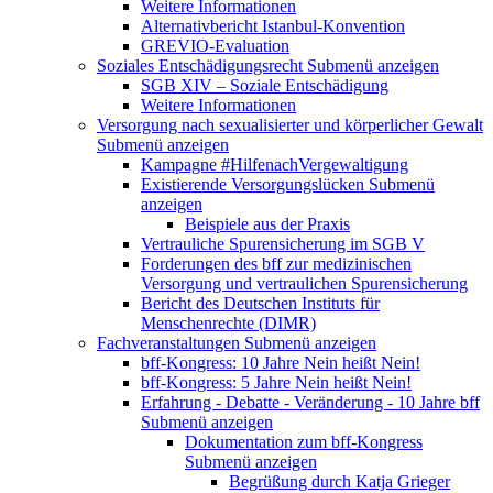
Weitere Informationen
Alternativbericht Istanbul-Konvention
GREVIO-Evaluation
Soziales Entschädigungsrecht
Submenü anzeigen
SGB XIV – Soziale Entschädigung
Weitere Informationen
Versorgung nach sexualisierter und körperlicher Gewalt
Submenü anzeigen
Kampagne #HilfenachVergewaltigung
Existierende Versorgungslücken
Submenü
anzeigen
Beispiele aus der Praxis
Vertrauliche Spurensicherung im SGB V
Forderungen des bff zur medizinischen
Versorgung und vertraulichen Spurensicherung
Bericht des Deutschen Instituts für
Menschenrechte (DIMR)
Fachveranstaltungen
Submenü anzeigen
bff-Kongress: 10 Jahre Nein heißt Nein!
bff-Kongress: 5 Jahre Nein heißt Nein!
Erfahrung - Debatte - Veränderung - 10 Jahre bff
Submenü anzeigen
Dokumentation zum bff-Kongress
Submenü anzeigen
Begrüßung durch Katja Grieger