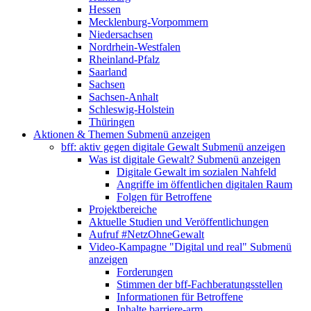
Hessen
Mecklenburg-Vorpommern
Niedersachsen
Nordrhein-Westfalen
Rheinland-Pfalz
Saarland
Sachsen
Sachsen-Anhalt
Schleswig-Holstein
Thüringen
Aktionen & Themen
Submenü anzeigen
bff: aktiv gegen digitale Gewalt
Submenü anzeigen
Was ist digitale Gewalt?
Submenü anzeigen
Digitale Gewalt im sozialen Nahfeld
Angriffe im öffentlichen digitalen Raum
Folgen für Betroffene
Projektbereiche
Aktuelle Studien und Veröffentlichungen
Aufruf #NetzOhneGewalt
Video-Kampagne "Digital und real"
Submenü
anzeigen
Forderungen
Stimmen der bff-Fachberatungsstellen
Informationen für Betroffene
Inhalte barriere-arm