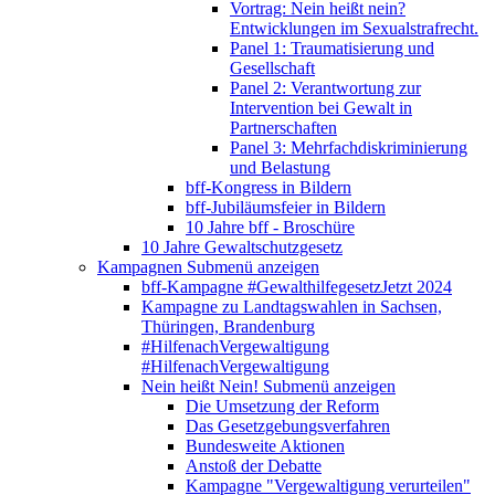
Vortrag: Nein heißt nein?
Entwicklungen im Sexualstrafrecht.
Panel 1: Traumatisierung und
Gesellschaft
Panel 2: Verantwortung zur
Intervention bei Gewalt in
Partnerschaften
Panel 3: Mehrfachdiskriminierung
und Belastung
bff-Kongress in Bildern
bff-Jubiläumsfeier in Bildern
10 Jahre bff - Broschüre
10 Jahre Gewaltschutzgesetz
Kampagnen
Submenü anzeigen
bff-Kampagne #GewalthilfegesetzJetzt 2024
Kampagne zu Landtagswahlen in Sachsen,
Thüringen, Brandenburg
#HilfenachVergewaltigung
#HilfenachVergewaltigung
Nein heißt Nein!
Submenü anzeigen
Die Umsetzung der Reform
Das Gesetzgebungsverfahren
Bundesweite Aktionen
Anstoß der Debatte
Kampagne "Vergewaltigung verurteilen"