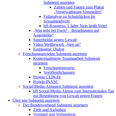
Submenü anzeigen
Zahlen und Fakten zum Plakat
„Vergewaltigung Verurteilen“
Fallanalyse zu Schutzlücken im
Sexualstrafrecht
bff-Kongress: 5 Jahre Nein heißt Nein!
„Was geht bei Euch? – Beziehungen auf
Augenhöhe“
Superheldin gegen Gewalt
Video-Wettbewerb „Step up“
Kampagne: Dialog
Forschungsprojekte
Submenü anzeigen
Kontextualisierte Traumaarbeit
Submenü
anzeigen
Forschungsprozess
Veröffentlichungen
Projekt CEINAV
Projekt INASC
Social-Media-Aktionen
Submenü anzeigen
bff Social-Media-Aktion zum Internationalen Tag
zur Beseitigung von Gewalt gegen Frauen
Über uns
Submenü anzeigen
Der Bundesverband
Submenü anzeigen
Ziele und Aufgaben
Vorstand und Verbandsrat