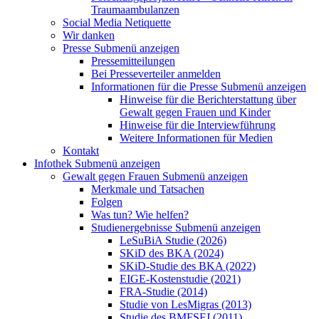
Traumaambulanzen
Social Media Netiquette
Wir danken
Presse
Submenü anzeigen
Pressemitteilungen
Bei Presseverteiler anmelden
Informationen für die Presse
Submenü anzeigen
Hinweise für die Berichterstattung über
Gewalt gegen Frauen und Kinder
Hinweise für die Interviewführung
Weitere Informationen für Medien
Kontakt
Infothek
Submenü anzeigen
Gewalt gegen Frauen
Submenü anzeigen
Merkmale und Tatsachen
Folgen
Was tun? Wie helfen?
Studienergebnisse
Submenü anzeigen
LeSuBiA Studie (2026)
SKiD des BKA (2024)
SKiD-Studie des BKA (2022)
EIGE-Kostenstudie (2021)
FRA-Studie (2014)
Studie von LesMigras (2013)
Studie des BMFSFJ (2011)