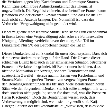
die Verfahren gegen Jörg Kachelmann und Dominique Strauss-
Kahn. Eine solch große Aufmerksamkeit für das Thema ist
ungewöhnlich. Die Regel ist vielmehr, dass betroffene Frauen kaum
jemandem von der erlebten Gewalt erzählen, und dass sie die Tat
auch nicht zur Anzeige bringen. Der Normalfall ist, dass das
Verbrechen Vergewaltigung nicht geahndet wird.
Dabei zeigt eine repräsentative Studie: Jede siebte Frau erlebt einmal
in ihrem Leben eine Vergewaltigung oder schwere Form sexueller
Nötigung. Allerdings verbleibt davon der allergrößte Teil im
Dunkelfeld: Nur 5% der Betroffenen zeigen die Tat an.
Dieses Dunkelfeld ist ein Skandal für unser Rechtssystem. Dass sich
daran etwas ändern muss liegt auf der Hand. Die Ursache dieser
schlechten Bilanz liegt auch in der schwierigen Situation betroffener
Frauen im Verfahren begründet. bff Beraterinnen berichten, dass
nicht die Motivation zur Anzeige, sondern Demotivation und
ausgeprägte Zweifel – gerade auch in Zeiten von Kachelmann und
Strauss-Kahn – die großen Themen von vergewaltigten Frauen in
den Beratungseinrichtungen des bff sind. Viele Beraterinnen hören
Sätze wie den folgenden: „Denken Sie, ich sollte anzeigen, mir wird
doch sowieso nicht geglaubt, sehen Sie doch mal, was die Presse zu
Herrn K schreibt.“. Doch die Beraterinnen wissen auch, dass
Verbesserungen möglich sind, wenn sie nur gewollt sind. Katja
Grieger, Leiterin der bff Geschäftsstelle: „Wir wissen, dass es viele