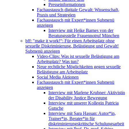
Presseinformationen
Fachaustausch digitale Gewalt: Wissenschaft,
Praxis und Strategien
Fachaustausch mit Expert*innen
Submenü
anzeigen
Interview mit Heike Barnes von der
Beratungsstelle Frauennotruf München
bff: "make it work!“: Für einen Arbeitsplatz ohne
sexuelle Diskriminierung, Belästigung und Gewalt!
Submenü anzeigen
Video-Clips: Was ist sexuelle Belästigung am
Arbeitsplatz? Was tun?
Neue rechtliche Möglichkeiten gegen sexuelle
Belästigung am Arbeitsplatz
Social Media Aktionen
Fachaustausch mit Expert*innen
Submenü
anzeigen
Interview mit Marlene Krubner: Aktivistin
der Disability Justice Bewegung
Interview mit unserer Kollegin Patricia
Gutsche
Interview mit Sara Hassan: Autor*in,
Trainer*in, Berater*in für
diskriminierungskritische Schulungsarbeit
Interview mit Prof. Dr. med. Sabine