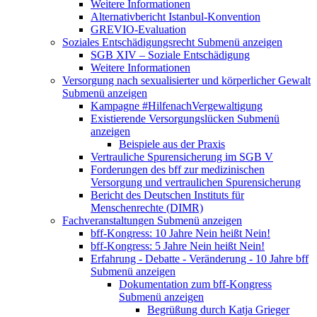
Weitere Informationen
Alternativbericht Istanbul-Konvention
GREVIO-Evaluation
Soziales Entschädigungsrecht
Submenü anzeigen
SGB XIV – Soziale Entschädigung
Weitere Informationen
Versorgung nach sexualisierter und körperlicher Gewalt
Submenü anzeigen
Kampagne #HilfenachVergewaltigung
Existierende Versorgungslücken
Submenü
anzeigen
Beispiele aus der Praxis
Vertrauliche Spurensicherung im SGB V
Forderungen des bff zur medizinischen
Versorgung und vertraulichen Spurensicherung
Bericht des Deutschen Instituts für
Menschenrechte (DIMR)
Fachveranstaltungen
Submenü anzeigen
bff-Kongress: 10 Jahre Nein heißt Nein!
bff-Kongress: 5 Jahre Nein heißt Nein!
Erfahrung - Debatte - Veränderung - 10 Jahre bff
Submenü anzeigen
Dokumentation zum bff-Kongress
Submenü anzeigen
Begrüßung durch Katja Grieger