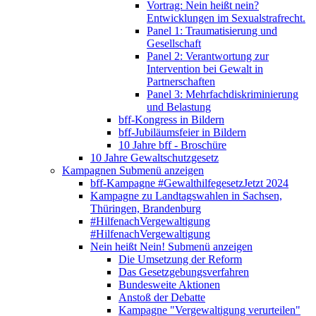
Vortrag: Nein heißt nein?
Entwicklungen im Sexualstrafrecht.
Panel 1: Traumatisierung und
Gesellschaft
Panel 2: Verantwortung zur
Intervention bei Gewalt in
Partnerschaften
Panel 3: Mehrfachdiskriminierung
und Belastung
bff-Kongress in Bildern
bff-Jubiläumsfeier in Bildern
10 Jahre bff - Broschüre
10 Jahre Gewaltschutzgesetz
Kampagnen
Submenü anzeigen
bff-Kampagne #GewalthilfegesetzJetzt 2024
Kampagne zu Landtagswahlen in Sachsen,
Thüringen, Brandenburg
#HilfenachVergewaltigung
#HilfenachVergewaltigung
Nein heißt Nein!
Submenü anzeigen
Die Umsetzung der Reform
Das Gesetzgebungsverfahren
Bundesweite Aktionen
Anstoß der Debatte
Kampagne "Vergewaltigung verurteilen"