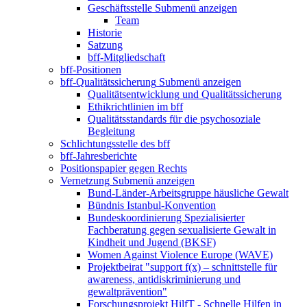
Geschäftsstelle
Submenü anzeigen
Team
Historie
Satzung
bff-Mitgliedschaft
bff-Positionen
bff-Qualitätssicherung
Submenü anzeigen
Qualitätsentwicklung und Qualitätssicherung
Ethikrichtlinien im bff
Qualitätsstandards für die psychosoziale
Begleitung
Schlichtungsstelle des bff
bff-Jahresberichte
Positionspapier gegen Rechts
Vernetzung
Submenü anzeigen
Bund-Länder-Arbeitsgruppe häusliche Gewalt
Bündnis Istanbul-Konvention
Bundeskoordinierung Spezialisierter
Fachberatung gegen sexualisierte Gewalt in
Kindheit und Jugend (BKSF)
Women Against Violence Europe (WAVE)
Projektbeirat "support f(x) – schnittstelle für
awareness, antidiskriminierung und
gewaltprävention"
Forschungsprojekt HilfT - Schnelle Hilfen in