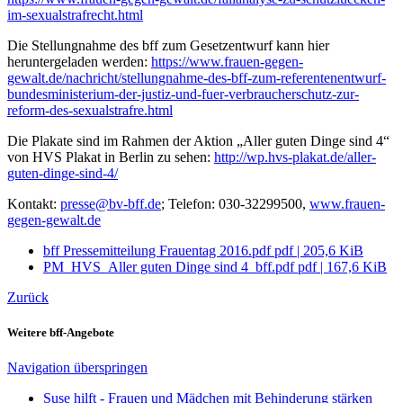
im-sexualstrafrecht.html
Die Stellungnahme des bff zum Gesetzentwurf kann hier
heruntergeladen werden:
https://www.frauen-gegen-
gewalt.de/nachricht/stellungnahme-des-bff-zum-referentenentwurf-
bundesministerium-der-justiz-und-fuer-verbraucherschutz-zur-
reform-des-sexualstrafre.html
Die Plakate sind im Rahmen der Aktion „Aller guten Dinge sind 4“
von HVS Plakat in Berlin zu sehen:
http://wp.hvs-plakat.de/aller-
guten-dinge-sind-4/
Kontakt:
presse@bv-bff.de
; Telefon: 030-32299500,
www.frauen-
gegen-gewalt.de
bff Pressemitteilung Frauentag 2016.pdf
pdf
|
205,6 KiB
PM_HVS_Aller guten Dinge sind 4_bff.pdf
pdf
|
167,6 KiB
Zurück
Weitere bff-Angebote
Navigation überspringen
Suse hilft - Frauen und Mädchen mit Behinderung stärken