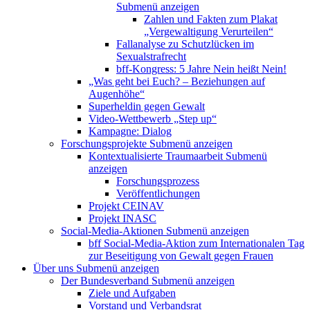
Submenü anzeigen
Zahlen und Fakten zum Plakat
„Vergewaltigung Verurteilen“
Fallanalyse zu Schutzlücken im
Sexualstrafrecht
bff-Kongress: 5 Jahre Nein heißt Nein!
„Was geht bei Euch? – Beziehungen auf
Augenhöhe“
Superheldin gegen Gewalt
Video-Wettbewerb „Step up“
Kampagne: Dialog
Forschungsprojekte
Submenü anzeigen
Kontextualisierte Traumaarbeit
Submenü
anzeigen
Forschungsprozess
Veröffentlichungen
Projekt CEINAV
Projekt INASC
Social-Media-Aktionen
Submenü anzeigen
bff Social-Media-Aktion zum Internationalen Tag
zur Beseitigung von Gewalt gegen Frauen
Über uns
Submenü anzeigen
Der Bundesverband
Submenü anzeigen
Ziele und Aufgaben
Vorstand und Verbandsrat