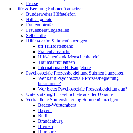
Presse
Hilfe & Beratung
Submenü anzeigen
Bundesweites Hilfetelefon
Hilfsangebote
Frauennotrufe
Frauenberatungsstellen
Selbsthilfe
Hilfe vor Ort
Submenü anzeigen
bff-Hilfsdatenbank
Frauenhaussuche
Hilfsdatenbank Menschenhandel
Traumaambulanzen
Internationale Hilfsangebote
Psychosoziale Prozessbegleitung
Submenü anzeigen
Wer kann Psychosoziale Prozessbegleitung
bekommen?
Wer bietet Psychosoziale Prozessbegleitung an?
Unterstützung für Geflüchtete aus der Ukraine
Vertrauliche Spurensicherung
Submenü anzeigen
Baden-Württemberg
Bayern
Berlin
Brandenburg
Bremen
Hamburg