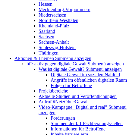
Hessen
Mecklenburg-Vorpommern
Niedersachsen
Nordrhein-Westfalen
Rheinland-Pfalz
Saarland
Sachsen
Sachsen-Anhalt
Schleswig-Holstein
Thüringen
Aktionen & Themen
Submenü anzeigen
bff: aktiv gegen digitale Gewalt
Submenü anzeigen
Was ist digitale Gewalt?
Submenü anzeigen
Digitale Gewalt im sozialen Nahfeld
Angriffe im öffentlichen digitalen Raum
Folgen für Betroffene
Projektbereiche
Aktuelle Studien und Veröffentlichungen
Aufruf #NetzOhneGewalt
Video-Kampagne "Digital und real"
Submenü
anzeigen
Forderungen
Stimmen der bff-Fachberatungsstellen
Informationen für Betroffene
Inhalte barriere-arm