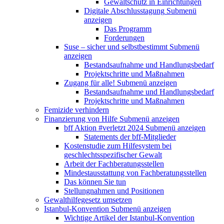
Gewaltschutz in Einrichtungen
Digitale Abschlusstagung
Submenü
anzeigen
Das Programm
Forderungen
Suse – sicher und selbstbestimmt
Submenü
anzeigen
Bestandsaufnahme und Handlungsbedarf
Projektschritte und Maßnahmen
Zugang für alle!
Submenü anzeigen
Bestandsaufnahme und Handlungsbedarf
Projektschritte und Maßnahmen
Femizide verhindern
Finanzierung von Hilfe
Submenü anzeigen
bff Aktion #verletzt 2024
Submenü anzeigen
Statements der bff-Mitglieder
Kostenstudie zum Hilfesystem bei
geschlechtsspezifischer Gewalt
Arbeit der Fachberatungsstellen
Mindestausstattung von Fachberatungsstellen
Das können Sie tun
Stellungnahmen und Positionen
Gewalthilfegesetz umsetzen
Istanbul-Konvention
Submenü anzeigen
Wichtige Artikel der Istanbul-Konvention