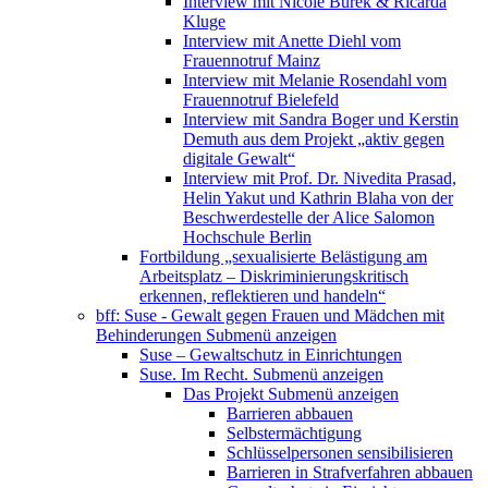
Interview mit Nicole Burek & Ricarda
Kluge
Interview mit Anette Diehl vom
Frauennotruf Mainz
Interview mit Melanie Rosendahl vom
Frauennotruf Bielefeld
Interview mit Sandra Boger und Kerstin
Demuth aus dem Projekt „aktiv gegen
digitale Gewalt“
Interview mit Prof. Dr. Nivedita Prasad,
Helin Yakut und Kathrin Blaha von der
Beschwerdestelle der Alice Salomon
Hochschule Berlin
Fortbildung „sexualisierte Belästigung am
Arbeitsplatz – Diskriminierungskritisch
erkennen, reflektieren und handeln“
bff: Suse - Gewalt gegen Frauen und Mädchen mit
Behinderungen
Submenü anzeigen
Suse – Gewaltschutz in Einrichtungen
Suse. Im Recht.
Submenü anzeigen
Das Projekt
Submenü anzeigen
Barrieren abbauen
Selbstermächtigung
Schlüsselpersonen sensibilisieren
Barrieren in Strafverfahren abbauen