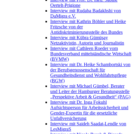
Oertelt-Prigione
Interview mit Rudaba Badakhshi von
DaMigra e.V.
Interview mit Kathrin Böhler und Heike
Fritzsche von der
Antidiskriminierungsstelle des Bundes
Interview mit Kübra Gümüşay
Netzaktivistin, Autorin und Journalistin
Interview mit Cathleen Roeder vom
Bundesverband mittelständische Wirtschaft
(BVMW)
Interview mit Dr. Heike Schambortski von
der Berufsgenossenschaft für
Gesundheitsdienst und Wohlfahrtspflege
(BGW)
Interview mit Michael Gümbel, Berater
und Leiter der Hamburger Beratungsstelle
„Perspektive Arbeit & Gesundheit“ (PAG)
Interview mit Dr. Inga Fokuhl
Aufsichtsperson für Arbeitssicherheit und
Gender-Expertin für die gesetzliche
Unfallversicherung
Interview mit Saideh Saadat-Lendle von
LesMigraS