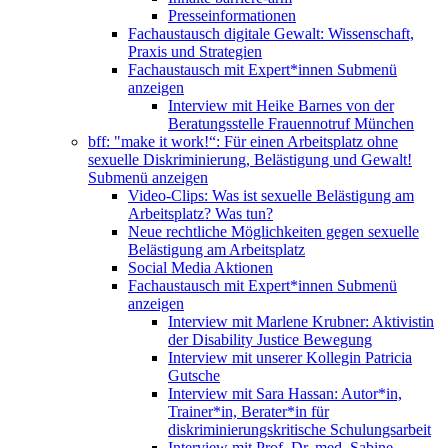
Presseinformationen
Fachaustausch digitale Gewalt: Wissenschaft,
Praxis und Strategien
Fachaustausch mit Expert*innen
Submenü
anzeigen
Interview mit Heike Barnes von der
Beratungsstelle Frauennotruf München
bff: "make it work!“: Für einen Arbeitsplatz ohne
sexuelle Diskriminierung, Belästigung und Gewalt!
Submenü anzeigen
Video-Clips: Was ist sexuelle Belästigung am
Arbeitsplatz? Was tun?
Neue rechtliche Möglichkeiten gegen sexuelle
Belästigung am Arbeitsplatz
Social Media Aktionen
Fachaustausch mit Expert*innen
Submenü
anzeigen
Interview mit Marlene Krubner: Aktivistin
der Disability Justice Bewegung
Interview mit unserer Kollegin Patricia
Gutsche
Interview mit Sara Hassan: Autor*in,
Trainer*in, Berater*in für
diskriminierungskritische Schulungsarbeit
Interview mit Prof. Dr. med. Sabine