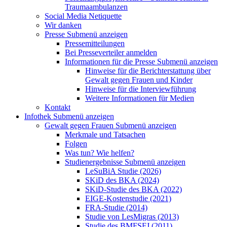
Traumaambulanzen
Social Media Netiquette
Wir danken
Presse
Submenü anzeigen
Pressemitteilungen
Bei Presseverteiler anmelden
Informationen für die Presse
Submenü anzeigen
Hinweise für die Berichterstattung über
Gewalt gegen Frauen und Kinder
Hinweise für die Interviewführung
Weitere Informationen für Medien
Kontakt
Infothek
Submenü anzeigen
Gewalt gegen Frauen
Submenü anzeigen
Merkmale und Tatsachen
Folgen
Was tun? Wie helfen?
Studienergebnisse
Submenü anzeigen
LeSuBiA Studie (2026)
SKiD des BKA (2024)
SKiD-Studie des BKA (2022)
EIGE-Kostenstudie (2021)
FRA-Studie (2014)
Studie von LesMigras (2013)
Studie des BMFSFJ (2011)