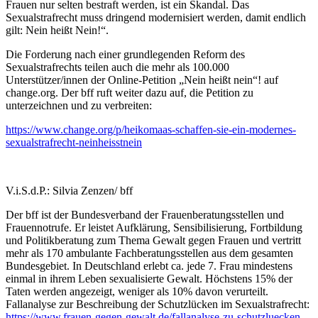
Frauen nur selten bestraft werden, ist ein Skandal. Das
Sexualstrafrecht muss dringend modernisiert werden, damit endlich
gilt: Nein heißt Nein!“.
Die Forderung nach einer grundlegenden Reform des
Sexualstrafrechts teilen auch die mehr als 100.000
Unterstützer/innen der Online-Petition „Nein heißt nein“! auf
change.org. Der bff ruft weiter dazu auf, die Petition zu
unterzeichnen und zu verbreiten:
https://www.change.org/p/heikomaas-schaffen-sie-ein-modernes-
sexualstrafrecht-neinheisstnein
V.i.S.d.P.: Silvia Zenzen/ bff
Der bff ist der Bundesverband der Frauenberatungsstellen und
Frauennotrufe. Er leistet Aufklärung, Sensibilisierung, Fortbildung
und Politikberatung zum Thema Gewalt gegen Frauen und vertritt
mehr als 170 ambulante Fachberatungsstellen aus dem gesamten
Bundesgebiet. In Deutschland erlebt ca. jede 7. Frau mindestens
einmal in ihrem Leben sexualisierte Gewalt. Höchstens 15% der
Taten werden angezeigt, weniger als 10% davon verurteilt.
Fallanalyse zur Beschreibung der Schutzlücken im Sexualstrafrecht:
https://www.frauen-gegen-gewalt.de/fallanalyse-zu-schutzluecken-