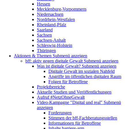
Hessen
Mecklenburg-Vorpommern
Niedersachsen
Nordrhein-Westfalen
Rheinland-Pfalz
Saarland
Sachsen
Sachsen-Anhalt
Schleswig-Holstein
Thüringen
Aktionen & Themen
Submenü anzeigen
bff: aktiv gegen digitale Gewalt
Submenü anzeigen
Was ist digitale Gewalt?
Submenü anzeigen
Digitale Gewalt im sozialen Nahfeld
Angriffe im öffentlichen digitalen Raum
Folgen für Betroffene
Projektbereiche
Aktuelle Studien und Veröffentlichungen
Aufruf #NetzOhneGewalt
Video-Kampagne "Digital und real"
Submenü
anzeigen
Forderungen
Stimmen der bff-Fachberatungsstellen
Informationen für Betroffene
Inhalte barriere-arm