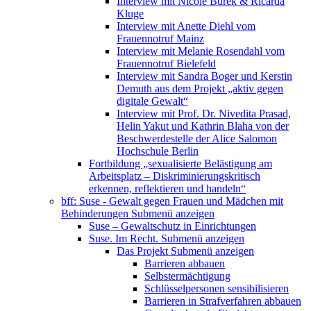
Interview mit Nicole Burek & Ricarda
Kluge
Interview mit Anette Diehl vom
Frauennotruf Mainz
Interview mit Melanie Rosendahl vom
Frauennotruf Bielefeld
Interview mit Sandra Boger und Kerstin
Demuth aus dem Projekt „aktiv gegen
digitale Gewalt“
Interview mit Prof. Dr. Nivedita Prasad,
Helin Yakut und Kathrin Blaha von der
Beschwerdestelle der Alice Salomon
Hochschule Berlin
Fortbildung „sexualisierte Belästigung am
Arbeitsplatz – Diskriminierungskritisch
erkennen, reflektieren und handeln“
bff: Suse - Gewalt gegen Frauen und Mädchen mit
Behinderungen
Submenü anzeigen
Suse – Gewaltschutz in Einrichtungen
Suse. Im Recht.
Submenü anzeigen
Das Projekt
Submenü anzeigen
Barrieren abbauen
Selbstermächtigung
Schlüsselpersonen sensibilisieren
Barrieren in Strafverfahren abbauen