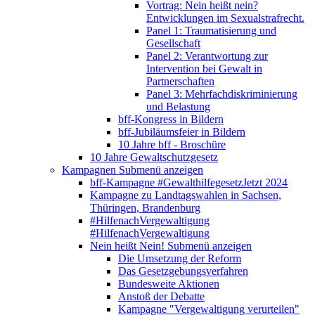
Vortrag: Nein heißt nein?
Entwicklungen im Sexualstrafrecht.
Panel 1: Traumatisierung und
Gesellschaft
Panel 2: Verantwortung zur
Intervention bei Gewalt in
Partnerschaften
Panel 3: Mehrfachdiskriminierung
und Belastung
bff-Kongress in Bildern
bff-Jubiläumsfeier in Bildern
10 Jahre bff - Broschüre
10 Jahre Gewaltschutzgesetz
Kampagnen
Submenü anzeigen
bff-Kampagne #GewalthilfegesetzJetzt 2024
Kampagne zu Landtagswahlen in Sachsen,
Thüringen, Brandenburg
#HilfenachVergewaltigung
#HilfenachVergewaltigung
Nein heißt Nein!
Submenü anzeigen
Die Umsetzung der Reform
Das Gesetzgebungsverfahren
Bundesweite Aktionen
Anstoß der Debatte
Kampagne "Vergewaltigung verurteilen"