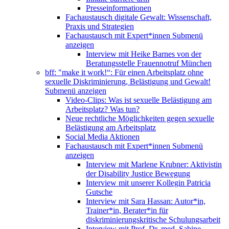
Presseinformationen
Fachaustausch digitale Gewalt: Wissenschaft,
Praxis und Strategien
Fachaustausch mit Expert*innen
Submenü
anzeigen
Interview mit Heike Barnes von der
Beratungsstelle Frauennotruf München
bff: "make it work!“: Für einen Arbeitsplatz ohne
sexuelle Diskriminierung, Belästigung und Gewalt!
Submenü anzeigen
Video-Clips: Was ist sexuelle Belästigung am
Arbeitsplatz? Was tun?
Neue rechtliche Möglichkeiten gegen sexuelle
Belästigung am Arbeitsplatz
Social Media Aktionen
Fachaustausch mit Expert*innen
Submenü
anzeigen
Interview mit Marlene Krubner: Aktivistin
der Disability Justice Bewegung
Interview mit unserer Kollegin Patricia
Gutsche
Interview mit Sara Hassan: Autor*in,
Trainer*in, Berater*in für
diskriminierungskritische Schulungsarbeit
Interview mit Prof. Dr. med. Sabine