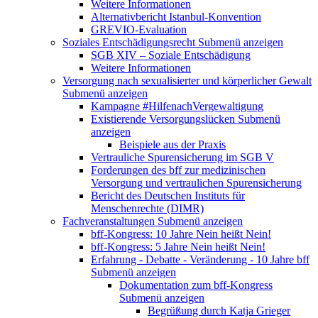
Weitere Informationen
Alternativbericht Istanbul-Konvention
GREVIO-Evaluation
Soziales Entschädigungsrecht
Submenü anzeigen
SGB XIV – Soziale Entschädigung
Weitere Informationen
Versorgung nach sexualisierter und körperlicher Gewalt
Submenü anzeigen
Kampagne #HilfenachVergewaltigung
Existierende Versorgungslücken
Submenü
anzeigen
Beispiele aus der Praxis
Vertrauliche Spurensicherung im SGB V
Forderungen des bff zur medizinischen
Versorgung und vertraulichen Spurensicherung
Bericht des Deutschen Instituts für
Menschenrechte (DIMR)
Fachveranstaltungen
Submenü anzeigen
bff-Kongress: 10 Jahre Nein heißt Nein!
bff-Kongress: 5 Jahre Nein heißt Nein!
Erfahrung - Debatte - Veränderung - 10 Jahre bff
Submenü anzeigen
Dokumentation zum bff-Kongress
Submenü anzeigen
Begrüßung durch Katja Grieger