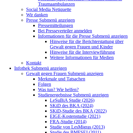
Traumaambulanzen
Social Media Netiquette
Wir danken
Presse
Submenü anzeigen
Pressemitteilungen
Bei Presseverteiler anmelden
Informationen für die Presse
Submenü anzeigen
Hinweise für die Berichterstattung über
Gewalt gegen Frauen und Kinder
Hinweise für die Interviewführung
Weitere Informationen für Medien
Kontakt
Infothek
Submenü anzeigen
Gewalt gegen Frauen
Submenü anzeigen
Merkmale und Tatsachen
Folgen
Was tun? Wie helfen?
Studienergebnisse
Submenü anzeigen
LeSuBiA Studie (2026)
SKiD des BKA (2024)
SKiD-Studie des BKA (2022)
EIGE-Kostenstudie (2021)
FRA-Studie (2014)
Studie von LesMigras (2013)
Studie des BMFSFJ (2011)