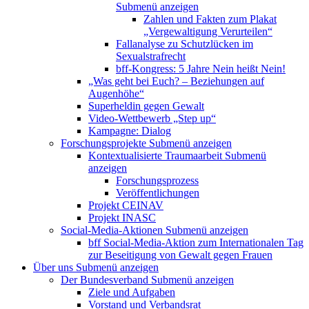
Submenü anzeigen
Zahlen und Fakten zum Plakat
„Vergewaltigung Verurteilen“
Fallanalyse zu Schutzlücken im
Sexualstrafrecht
bff-Kongress: 5 Jahre Nein heißt Nein!
„Was geht bei Euch? – Beziehungen auf
Augenhöhe“
Superheldin gegen Gewalt
Video-Wettbewerb „Step up“
Kampagne: Dialog
Forschungsprojekte
Submenü anzeigen
Kontextualisierte Traumaarbeit
Submenü
anzeigen
Forschungsprozess
Veröffentlichungen
Projekt CEINAV
Projekt INASC
Social-Media-Aktionen
Submenü anzeigen
bff Social-Media-Aktion zum Internationalen Tag
zur Beseitigung von Gewalt gegen Frauen
Über uns
Submenü anzeigen
Der Bundesverband
Submenü anzeigen
Ziele und Aufgaben
Vorstand und Verbandsrat