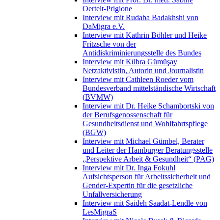
Oertelt-Prigione
Interview mit Rudaba Badakhshi von
DaMigra e.V.
Interview mit Kathrin Böhler und Heike
Fritzsche von der
Antidiskriminierungsstelle des Bundes
Interview mit Kübra Gümüşay
Netzaktivistin, Autorin und Journalistin
Interview mit Cathleen Roeder vom
Bundesverband mittelständische Wirtschaft
(BVMW)
Interview mit Dr. Heike Schambortski von
der Berufsgenossenschaft für
Gesundheitsdienst und Wohlfahrtspflege
(BGW)
Interview mit Michael Gümbel, Berater
und Leiter der Hamburger Beratungsstelle
„Perspektive Arbeit & Gesundheit“ (PAG)
Interview mit Dr. Inga Fokuhl
Aufsichtsperson für Arbeitssicherheit und
Gender-Expertin für die gesetzliche
Unfallversicherung
Interview mit Saideh Saadat-Lendle von
LesMigraS