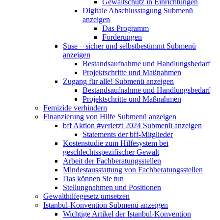
Gewaltschutz in Einrichtungen
Digitale Abschlusstagung
Submenü
anzeigen
Das Programm
Forderungen
Suse – sicher und selbstbestimmt
Submenü
anzeigen
Bestandsaufnahme und Handlungsbedarf
Projektschritte und Maßnahmen
Zugang für alle!
Submenü anzeigen
Bestandsaufnahme und Handlungsbedarf
Projektschritte und Maßnahmen
Femizide verhindern
Finanzierung von Hilfe
Submenü anzeigen
bff Aktion #verletzt 2024
Submenü anzeigen
Statements der bff-Mitglieder
Kostenstudie zum Hilfesystem bei
geschlechtsspezifischer Gewalt
Arbeit der Fachberatungsstellen
Mindestausstattung von Fachberatungsstellen
Das können Sie tun
Stellungnahmen und Positionen
Gewalthilfegesetz umsetzen
Istanbul-Konvention
Submenü anzeigen
Wichtige Artikel der Istanbul-Konvention