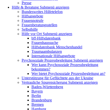
Presse
Hilfe & Beratung
Submenü anzeigen
Bundesweites Hilfetelefon
Hilfsangebote
Frauennotrufe
Frauenberatungsstellen
Selbsthilfe
Hilfe vor Ort
Submenü anzeigen
bff-Hilfsdatenbank
Frauenhaussuche
Hilfsdatenbank Menschenhandel
Traumaambulanzen
Internationale Hilfsangebote
Psychosoziale Prozessbegleitung
Submenü anzeigen
Wer kann Psychosoziale Prozessbegleitung
bekommen?
Wer bietet Psychosoziale Prozessbegleitung an?
Unterstützung für Geflüchtete aus der Ukraine
Vertrauliche Spurensicherung
Submenü anzeigen
Baden-Württemberg
Bayern
Berlin
Brandenburg
Bremen
Hamburg