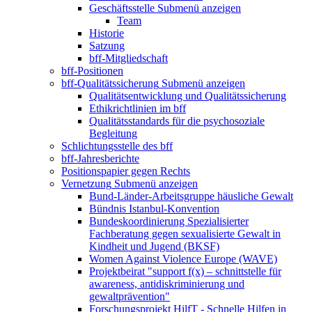
Geschäftsstelle
Submenü anzeigen
Team
Historie
Satzung
bff-Mitgliedschaft
bff-Positionen
bff-Qualitätssicherung
Submenü anzeigen
Qualitätsentwicklung und Qualitätssicherung
Ethikrichtlinien im bff
Qualitätsstandards für die psychosoziale
Begleitung
Schlichtungsstelle des bff
bff-Jahresberichte
Positionspapier gegen Rechts
Vernetzung
Submenü anzeigen
Bund-Länder-Arbeitsgruppe häusliche Gewalt
Bündnis Istanbul-Konvention
Bundeskoordinierung Spezialisierter
Fachberatung gegen sexualisierte Gewalt in
Kindheit und Jugend (BKSF)
Women Against Violence Europe (WAVE)
Projektbeirat "support f(x) – schnittstelle für
awareness, antidiskriminierung und
gewaltprävention"
Forschungsprojekt HilfT - Schnelle Hilfen in