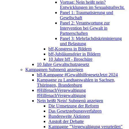
Vortrag: Nein heißt nein?
Entwicklungen im Sexualstrafrecht.
Panel 1: Traumatisierung und
Gesellschaft
Panel 2: Verantwortung zur
Intervention bei Gewalt in
Partnerschaften
Panel 3: Mehrfachdiskriminierung
und Belastung
bff-Kongress in Bildern
bff-Jubiläumsfeier in Bildern
10 Jahre bff - Broschüre
10 Jahre Gewaltschutzgesetz
Kampagnen
Submenü anzeigen
bff-Kampagne #GewalthilfegesetzJetzt 2024
Kampagne zu Landtagswahlen in Sachsen,
Thüringen, Brandenburg
#HilfenachVergewaltigung
#HilfenachVergewaltigung
Nein heißt Nein!
Submenü anzeigen
Die Umsetzung der Reform
Das Gesetzgebungsverfahren
Bundesweite Aktionen
Anstoß der Debatte
Kampagne "Vergewaltigung verurteilen"