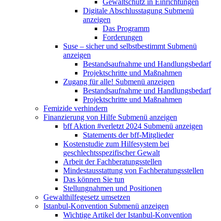
Gewaltschutz in Einrichtungen
Digitale Abschlusstagung
Submenü
anzeigen
Das Programm
Forderungen
Suse – sicher und selbstbestimmt
Submenü
anzeigen
Bestandsaufnahme und Handlungsbedarf
Projektschritte und Maßnahmen
Zugang für alle!
Submenü anzeigen
Bestandsaufnahme und Handlungsbedarf
Projektschritte und Maßnahmen
Femizide verhindern
Finanzierung von Hilfe
Submenü anzeigen
bff Aktion #verletzt 2024
Submenü anzeigen
Statements der bff-Mitglieder
Kostenstudie zum Hilfesystem bei
geschlechtsspezifischer Gewalt
Arbeit der Fachberatungsstellen
Mindestausstattung von Fachberatungsstellen
Das können Sie tun
Stellungnahmen und Positionen
Gewalthilfegesetz umsetzen
Istanbul-Konvention
Submenü anzeigen
Wichtige Artikel der Istanbul-Konvention