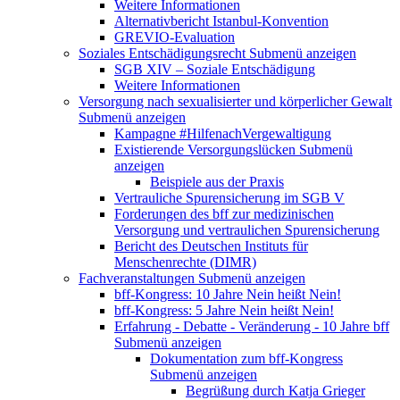
Weitere Informationen
Alternativbericht Istanbul-Konvention
GREVIO-Evaluation
Soziales Entschädigungsrecht
Submenü anzeigen
SGB XIV – Soziale Entschädigung
Weitere Informationen
Versorgung nach sexualisierter und körperlicher Gewalt
Submenü anzeigen
Kampagne #HilfenachVergewaltigung
Existierende Versorgungslücken
Submenü
anzeigen
Beispiele aus der Praxis
Vertrauliche Spurensicherung im SGB V
Forderungen des bff zur medizinischen
Versorgung und vertraulichen Spurensicherung
Bericht des Deutschen Instituts für
Menschenrechte (DIMR)
Fachveranstaltungen
Submenü anzeigen
bff-Kongress: 10 Jahre Nein heißt Nein!
bff-Kongress: 5 Jahre Nein heißt Nein!
Erfahrung - Debatte - Veränderung - 10 Jahre bff
Submenü anzeigen
Dokumentation zum bff-Kongress
Submenü anzeigen
Begrüßung durch Katja Grieger