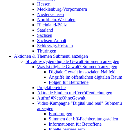
Hessen
Mecklenburg-Vorpommern
Niedersachsen
Nordrhein-Westfalen
Rheinland-Pfalz
Saarland
Sachsen
Sachsen-Anhalt
Schleswig-Holstein
Thüringen
Aktionen & Themen
Submenü anzeigen
bff: aktiv gegen digitale Gewalt
Submenü anzeigen
Was ist digitale Gewalt?
Submenü anzeigen
Digitale Gewalt im sozialen Nahfeld
Angriffe im öffentlichen digitalen Raum
Folgen für Betroffene
Projektbereiche
Aktuelle Studien und Veröffentlichungen
Aufruf #NetzOhneGewalt
Video-Kampagne "Digital und real"
Submenü
anzeigen
Forderungen
Stimmen der bff-Fachberatungsstellen
Informationen für Betroffene
Inhalte barriere-arm