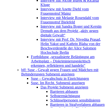
Interview mit Nicole Burek & Ricarda
Kluge
Interview mit Anette Diehl vom
Frauennotruf Mainz
Interview mit Melanie Rosendahl vom
Frauennotruf Bielefeld
Interview mit Sandra Boger und Kerstin
Demuth aus dem Projekt „aktiv gegen
digitale Gewalt“
Interview mit Prof. Dr. Nivedita Prasad,
Helin Yakut und Kathrin Blaha von der
Beschwerdestelle der Alice Salomon
Hochschule Berlin
Fortbildung „sexualisierte Belästigung am
Arbeitsplatz – Diskriminierungskritisch
erkennen, reflektieren und handeln“
bff: Suse - Gewalt gegen Frauen und Mädchen mit
Behinderungen
Submenü anzeigen
Suse – Gewaltschutz in Einrichtungen
Suse. Im Recht.
Submenü anzeigen
Das Projekt
Submenü anzeigen
Barrieren abbauen
Selbstermächtigung
Schlüsselpersonen sensibilisieren
Barrieren in Strafverfahren abbauen