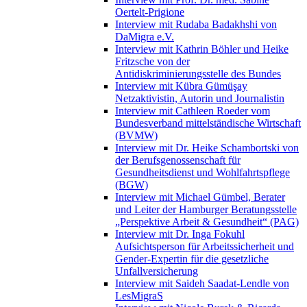
Oertelt-Prigione
Interview mit Rudaba Badakhshi von
DaMigra e.V.
Interview mit Kathrin Böhler und Heike
Fritzsche von der
Antidiskriminierungsstelle des Bundes
Interview mit Kübra Gümüşay
Netzaktivistin, Autorin und Journalistin
Interview mit Cathleen Roeder vom
Bundesverband mittelständische Wirtschaft
(BVMW)
Interview mit Dr. Heike Schambortski von
der Berufsgenossenschaft für
Gesundheitsdienst und Wohlfahrtspflege
(BGW)
Interview mit Michael Gümbel, Berater
und Leiter der Hamburger Beratungsstelle
„Perspektive Arbeit & Gesundheit“ (PAG)
Interview mit Dr. Inga Fokuhl
Aufsichtsperson für Arbeitssicherheit und
Gender-Expertin für die gesetzliche
Unfallversicherung
Interview mit Saideh Saadat-Lendle von
LesMigraS