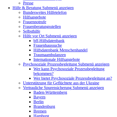
Presse
Hilfe & Beratung
Submenü anzeigen
Bundesweites Hilfetelefon
Hilfsangebote
Frauennotrufe
Frauenberatungsstellen
Selbsthilfe
Hilfe vor Ort
Submenü anzeigen
bff-Hilfsdatenbank
Frauenhaussuche
Hilfsdatenbank Menschenhandel
Traumaambulanzen
Internationale Hilfsangebote
Psychosoziale Prozessbegleitung
Submenü anzeigen
Wer kann Psychosoziale Prozessbegleitung
bekommen?
Wer bietet Psychosoziale Prozessbegleitung an?
Unterstützung für Geflüchtete aus der Ukraine
Vertrauliche Spurensicherung
Submenü anzeigen
Baden-Württemberg
Bayern
Berlin
Brandenburg
Bremen
Hamburg