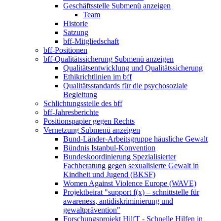
Geschäftsstelle
Submenü anzeigen
Team
Historie
Satzung
bff-Mitgliedschaft
bff-Positionen
bff-Qualitätssicherung
Submenü anzeigen
Qualitätsentwicklung und Qualitätssicherung
Ethikrichtlinien im bff
Qualitätsstandards für die psychosoziale
Begleitung
Schlichtungsstelle des bff
bff-Jahresberichte
Positionspapier gegen Rechts
Vernetzung
Submenü anzeigen
Bund-Länder-Arbeitsgruppe häusliche Gewalt
Bündnis Istanbul-Konvention
Bundeskoordinierung Spezialisierter
Fachberatung gegen sexualisierte Gewalt in
Kindheit und Jugend (BKSF)
Women Against Violence Europe (WAVE)
Projektbeirat "support f(x) – schnittstelle für
awareness, antidiskriminierung und
gewaltprävention"
Forschungsprojekt HilfT - Schnelle Hilfen in