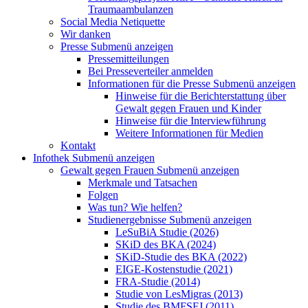
Traumaambulanzen
Social Media Netiquette
Wir danken
Presse
Submenü anzeigen
Pressemitteilungen
Bei Presseverteiler anmelden
Informationen für die Presse
Submenü anzeigen
Hinweise für die Berichterstattung über
Gewalt gegen Frauen und Kinder
Hinweise für die Interviewführung
Weitere Informationen für Medien
Kontakt
Infothek
Submenü anzeigen
Gewalt gegen Frauen
Submenü anzeigen
Merkmale und Tatsachen
Folgen
Was tun? Wie helfen?
Studienergebnisse
Submenü anzeigen
LeSuBiA Studie (2026)
SKiD des BKA (2024)
SKiD-Studie des BKA (2022)
EIGE-Kostenstudie (2021)
FRA-Studie (2014)
Studie von LesMigras (2013)
Studie des BMFSFJ (2011)