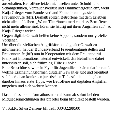
auszuhalten. Betroffene leiden nicht selten unter Schuld- und
Schamgefühlen, Vertrauensverlust und Ohnmachtsgefühlen“, weiß
Katja Grieger vom Bundesverband Frauenberatungs-stellen und
Frauennotrufe (bff). Deshalb sollten Betroffene mit dem Erlebten
nicht alleine bleiben. „Wenn Täter/innen merken, dass Betroffene
nicht mehr alleine sind, hören sie häufig mit ihren Angriffen auf“, so
Katja Grieger weiter.
Gegen digitale Gewalt helfen keine Appelle, sondern nur gezieltes
Vorgehen.
Um über die vielfachen Angriffsformen digitaler Gewalt zu
informieren, hat der Bundesverband Frauenberatungsstellen und
Frauennotrufe (bff) nun in Kooperation mit dem Frauennotruf
Frankfurt Informationsmaterial entwickelt, das Betroffene dabei
unterstützen soll, sich frühzeitig Hilfe zu holen.
Eine Broschüre sowie ein Flyer für Jugendliche klären darüber auf,
welche Erscheinungsformen digitaler Gewalt es gibt und orientiert
sich hierbei an konkreten juristischen Tatbeständen und geben
darüber hinaus erste Tipps, wie Betroffene mit digitalen Angriffen
umgehen und sich wehren können.
Das umfassende Informationsmaterial kann ab sofort bei den
Mitgliedseinrichtungen des bff oder beim bff direkt bestellt werden.
V.i.S.d.P.: Silvia Zenzen/ bff Tel.: 030/32299500