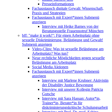
Presseinformationen
Fachaustausch digitale Gewalt: Wissenschaft,
Praxis und Strategien
Fachaustausch mit Expert*innen
Submenü
anzeigen
Interview mit Heike Barnes von der
Beratungsstelle Frauennotruf München
bff: "make it work!“: Für einen Arbeitsplatz ohne
sexuelle Diskriminierung, Belästigung und Gewalt!
Submenü anzeigen
Video-Clips: Was ist sexuelle Belästigung am
Arbeitsplatz? Was tun?
Neue rechtliche Möglichkeiten gegen sexuelle
Belästigung am Arbeitsplatz
Social Media Aktionen
Fachaustausch mit Expert*innen
Submenü
anzeigen
Interview mit Marlene Krubner: Aktivistin
der Disability Justice Bewegung
Interview mit unserer Kollegin Patricia
Gutsche
Interview mit Sara Hassan: Autor*in,
Trainer*in, Berater*in für
diskriminierungskritische Schulungsarbeit
Interview mit Prof. Dr. med. Sabine