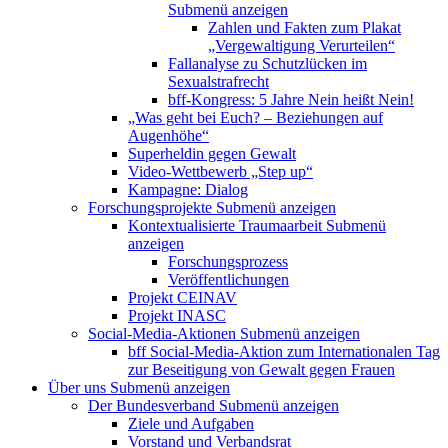
Submenü anzeigen
Zahlen und Fakten zum Plakat
„Vergewaltigung Verurteilen“
Fallanalyse zu Schutzlücken im
Sexualstrafrecht
bff-Kongress: 5 Jahre Nein heißt Nein!
„Was geht bei Euch? – Beziehungen auf
Augenhöhe“
Superheldin gegen Gewalt
Video-Wettbewerb „Step up“
Kampagne: Dialog
Forschungsprojekte
Submenü anzeigen
Kontextualisierte Traumaarbeit
Submenü
anzeigen
Forschungsprozess
Veröffentlichungen
Projekt CEINAV
Projekt INASC
Social-Media-Aktionen
Submenü anzeigen
bff Social-Media-Aktion zum Internationalen Tag
zur Beseitigung von Gewalt gegen Frauen
Über uns
Submenü anzeigen
Der Bundesverband
Submenü anzeigen
Ziele und Aufgaben
Vorstand und Verbandsrat