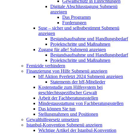
Gewaltschutz in Einrichtungen
Digitale Abschlusstagung
Submenü
anzeigen
Das Programm
Forderungen
Suse – sicher und selbstbestimmt
Submenü
anzeigen
Bestandsaufnahme und Handlungsbedarf
Projektschritte und Maßnahmen
Zugang für alle!
Submenü anzeigen
Bestandsaufnahme und Handlungsbedarf
Projektschritte und Maßnahmen
Femizide verhindern
Finanzierung von Hilfe
Submenü anzeigen
bff Aktion #verletzt 2024
Submenü anzeigen
Statements der bff-Mitglieder
Kostenstudie zum Hilfesystem bei
geschlechtsspezifischer Gewalt
Arbeit der Fachberatungsstellen
Mindestausstattung von Fachberatungsstellen
Das können Sie tun
Stellungnahmen und Positionen
Gewalthilfegesetz umsetzen
Istanbul-Konvention
Submenü anzeigen
Wichtige Artikel der Istanbul-Konvention