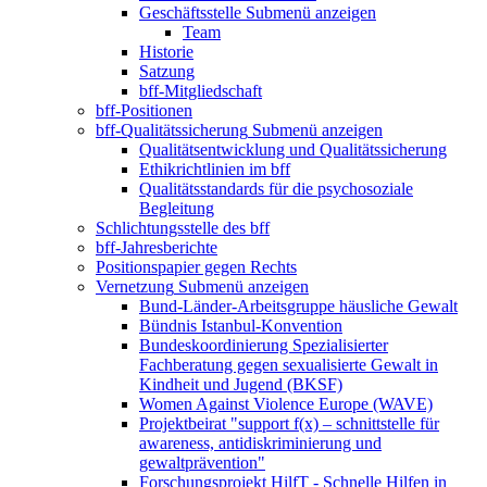
Geschäftsstelle
Submenü anzeigen
Team
Historie
Satzung
bff-Mitgliedschaft
bff-Positionen
bff-Qualitätssicherung
Submenü anzeigen
Qualitätsentwicklung und Qualitätssicherung
Ethikrichtlinien im bff
Qualitätsstandards für die psychosoziale
Begleitung
Schlichtungsstelle des bff
bff-Jahresberichte
Positionspapier gegen Rechts
Vernetzung
Submenü anzeigen
Bund-Länder-Arbeitsgruppe häusliche Gewalt
Bündnis Istanbul-Konvention
Bundeskoordinierung Spezialisierter
Fachberatung gegen sexualisierte Gewalt in
Kindheit und Jugend (BKSF)
Women Against Violence Europe (WAVE)
Projektbeirat "support f(x) – schnittstelle für
awareness, antidiskriminierung und
gewaltprävention"
Forschungsprojekt HilfT - Schnelle Hilfen in