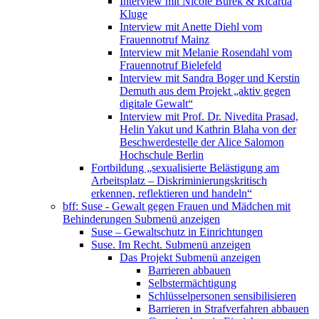
Interview mit Nicole Burek & Ricarda
Kluge
Interview mit Anette Diehl vom
Frauennotruf Mainz
Interview mit Melanie Rosendahl vom
Frauennotruf Bielefeld
Interview mit Sandra Boger und Kerstin
Demuth aus dem Projekt „aktiv gegen
digitale Gewalt“
Interview mit Prof. Dr. Nivedita Prasad,
Helin Yakut und Kathrin Blaha von der
Beschwerdestelle der Alice Salomon
Hochschule Berlin
Fortbildung „sexualisierte Belästigung am
Arbeitsplatz – Diskriminierungskritisch
erkennen, reflektieren und handeln“
bff: Suse - Gewalt gegen Frauen und Mädchen mit
Behinderungen
Submenü anzeigen
Suse – Gewaltschutz in Einrichtungen
Suse. Im Recht.
Submenü anzeigen
Das Projekt
Submenü anzeigen
Barrieren abbauen
Selbstermächtigung
Schlüsselpersonen sensibilisieren
Barrieren in Strafverfahren abbauen