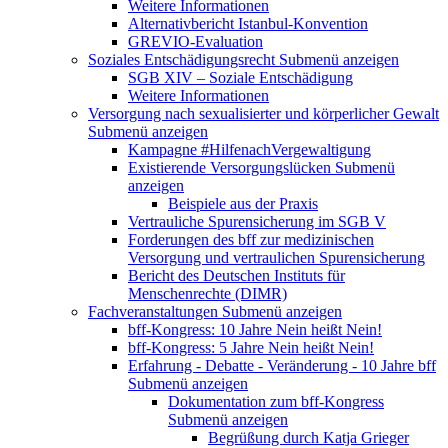
Weitere Informationen
Alternativbericht Istanbul-Konvention
GREVIO-Evaluation
Soziales Entschädigungsrecht
Submenü anzeigen
SGB XIV – Soziale Entschädigung
Weitere Informationen
Versorgung nach sexualisierter und körperlicher Gewalt
Submenü anzeigen
Kampagne #HilfenachVergewaltigung
Existierende Versorgungslücken
Submenü
anzeigen
Beispiele aus der Praxis
Vertrauliche Spurensicherung im SGB V
Forderungen des bff zur medizinischen
Versorgung und vertraulichen Spurensicherung
Bericht des Deutschen Instituts für
Menschenrechte (DIMR)
Fachveranstaltungen
Submenü anzeigen
bff-Kongress: 10 Jahre Nein heißt Nein!
bff-Kongress: 5 Jahre Nein heißt Nein!
Erfahrung - Debatte - Veränderung - 10 Jahre bff
Submenü anzeigen
Dokumentation zum bff-Kongress
Submenü anzeigen
Begrüßung durch Katja Grieger