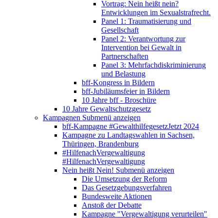
Vortrag: Nein heißt nein?
Entwicklungen im Sexualstrafrecht.
Panel 1: Traumatisierung und
Gesellschaft
Panel 2: Verantwortung zur
Intervention bei Gewalt in
Partnerschaften
Panel 3: Mehrfachdiskriminierung
und Belastung
bff-Kongress in Bildern
bff-Jubiläumsfeier in Bildern
10 Jahre bff - Broschüre
10 Jahre Gewaltschutzgesetz
Kampagnen
Submenü anzeigen
bff-Kampagne #GewalthilfegesetzJetzt 2024
Kampagne zu Landtagswahlen in Sachsen,
Thüringen, Brandenburg
#HilfenachVergewaltigung
#HilfenachVergewaltigung
Nein heißt Nein!
Submenü anzeigen
Die Umsetzung der Reform
Das Gesetzgebungsverfahren
Bundesweite Aktionen
Anstoß der Debatte
Kampagne "Vergewaltigung verurteilen"