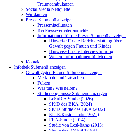
Traumaambulanzen
Social Media Netiquette
Wir danken
Presse
Submenü anzeigen
Pressemitteilungen
Bei Presseverteiler anmelden
Informationen für die Presse
Submenü anzeigen
Hinweise für die Berichterstattung über
Gewalt gegen Frauen und Kinder
Hinweise für die Interviewführung
Weitere Informationen für Medien
Kontakt
Infothek
Submenü anzeigen
Gewalt gegen Frauen
Submenü anzeigen
Merkmale und Tatsachen
Folgen
Was tun? Wie helfen?
Studienergebnisse
Submenü anzeigen
LeSuBiA Studie (2026)
SKiD des BKA (2024)
SKiD-Studie des BKA (2022)
EIGE-Kostenstudie (2021)
FRA-Studie (2014)
Studie von LesMigras (2013)
Studie des BMFSFJ (2011)