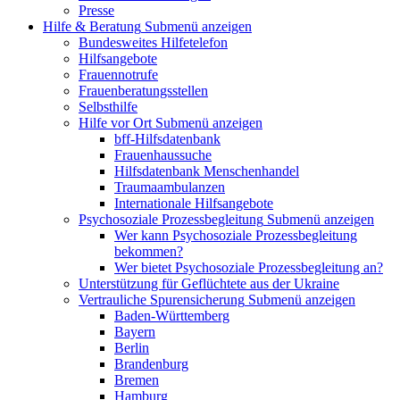
Presse
Hilfe & Beratung
Submenü anzeigen
Bundesweites Hilfetelefon
Hilfsangebote
Frauennotrufe
Frauenberatungsstellen
Selbsthilfe
Hilfe vor Ort
Submenü anzeigen
bff-Hilfsdatenbank
Frauenhaussuche
Hilfsdatenbank Menschenhandel
Traumaambulanzen
Internationale Hilfsangebote
Psychosoziale Prozessbegleitung
Submenü anzeigen
Wer kann Psychosoziale Prozessbegleitung
bekommen?
Wer bietet Psychosoziale Prozessbegleitung an?
Unterstützung für Geflüchtete aus der Ukraine
Vertrauliche Spurensicherung
Submenü anzeigen
Baden-Württemberg
Bayern
Berlin
Brandenburg
Bremen
Hamburg