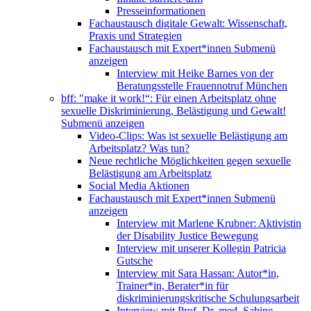
Presseinformationen
Fachaustausch digitale Gewalt: Wissenschaft,
Praxis und Strategien
Fachaustausch mit Expert*innen
Submenü
anzeigen
Interview mit Heike Barnes von der
Beratungsstelle Frauennotruf München
bff: "make it work!“: Für einen Arbeitsplatz ohne
sexuelle Diskriminierung, Belästigung und Gewalt!
Submenü anzeigen
Video-Clips: Was ist sexuelle Belästigung am
Arbeitsplatz? Was tun?
Neue rechtliche Möglichkeiten gegen sexuelle
Belästigung am Arbeitsplatz
Social Media Aktionen
Fachaustausch mit Expert*innen
Submenü
anzeigen
Interview mit Marlene Krubner: Aktivistin
der Disability Justice Bewegung
Interview mit unserer Kollegin Patricia
Gutsche
Interview mit Sara Hassan: Autor*in,
Trainer*in, Berater*in für
diskriminierungskritische Schulungsarbeit
Interview mit Prof. Dr. med. Sabine