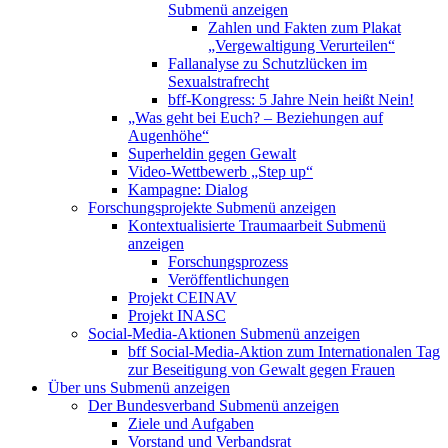
Submenü anzeigen
Zahlen und Fakten zum Plakat
„Vergewaltigung Verurteilen“
Fallanalyse zu Schutzlücken im
Sexualstrafrecht
bff-Kongress: 5 Jahre Nein heißt Nein!
„Was geht bei Euch? – Beziehungen auf
Augenhöhe“
Superheldin gegen Gewalt
Video-Wettbewerb „Step up“
Kampagne: Dialog
Forschungsprojekte
Submenü anzeigen
Kontextualisierte Traumaarbeit
Submenü
anzeigen
Forschungsprozess
Veröffentlichungen
Projekt CEINAV
Projekt INASC
Social-Media-Aktionen
Submenü anzeigen
bff Social-Media-Aktion zum Internationalen Tag
zur Beseitigung von Gewalt gegen Frauen
Über uns
Submenü anzeigen
Der Bundesverband
Submenü anzeigen
Ziele und Aufgaben
Vorstand und Verbandsrat