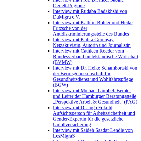
Oertelt-Prigione
Interview mit Rudaba Badakhshi von
DaMigra e.V.
Interview mit Kathrin Böhler und Heike
Fritzsche von der
Antidiskriminierungsstelle des Bundes
Interview mit Kübra Gümüşay
Netzaktivistin, Autorin und Journalistin
Interview mit Cathleen Roeder vom
Bundesverband mittelständische Wirtschaft
(BVMW)
Interview mit Dr. Heike Schambortski von
der Berufsgenossenschaft für
Gesundheitsdienst und Wohlfahrtspflege
(BGW)
Interview mit Michael Gümbel, Berater
und Leiter der Hamburger Beratungsstelle
„Perspektive Arbeit & Gesundheit“ (PAG)
Interview mit Dr. Inga Fokuhl
Aufsichtsperson für Arbeitssicherheit und
Gender-Expertin für die gesetzliche
Unfallversicherung
Interview mit Saideh Saadat-Lendle von
LesMigraS