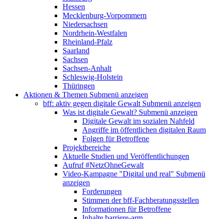
Hessen
Mecklenburg-Vorpommern
Niedersachsen
Nordrhein-Westfalen
Rheinland-Pfalz
Saarland
Sachsen
Sachsen-Anhalt
Schleswig-Holstein
Thüringen
Aktionen & Themen
Submenü anzeigen
bff: aktiv gegen digitale Gewalt
Submenü anzeigen
Was ist digitale Gewalt?
Submenü anzeigen
Digitale Gewalt im sozialen Nahfeld
Angriffe im öffentlichen digitalen Raum
Folgen für Betroffene
Projektbereiche
Aktuelle Studien und Veröffentlichungen
Aufruf #NetzOhneGewalt
Video-Kampagne "Digital und real"
Submenü
anzeigen
Forderungen
Stimmen der bff-Fachberatungsstellen
Informationen für Betroffene
Inhalte barriere-arm