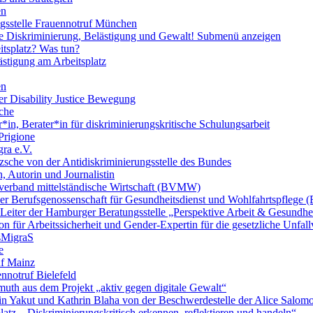
en
ngsstelle Frauennotruf München
lle Diskriminierung, Belästigung und Gewalt!
Submenü anzeigen
itsplatz? Was tun?
ästigung am Arbeitsplatz
en
er Disability Justice Bewegung
sche
*in, Berater*in für diskriminierungskritische Schulungsarbeit
Prigione
ra e.V.
zsche von der Antidiskriminierungsstelle des Bundes
, Autorin und Journalistin
verband mittelständische Wirtschaft (BVMW)
der Berufsgenossenschaft für Gesundheitsdienst und Wohlfahrtspflege
 Leiter der Hamburger Beratungsstelle „Perspektive Arbeit & Gesundh
on für Arbeitssicherheit und Gender-Expertin für die gesetzliche Unfal
esMigraS
e
uf Mainz
nnotruf Bielefeld
uth aus dem Projekt „aktiv gegen digitale Gewalt“
elin Yakut und Kathrin Blaha von der Beschwerdestelle der Alice Salo
latz – Diskriminierungskritisch erkennen, reflektieren und handeln“