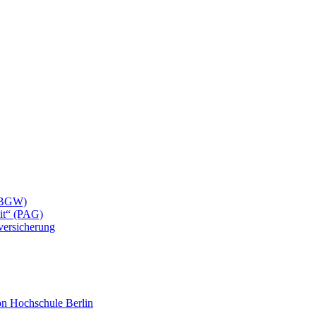
 (BGW)
eit“ (PAG)
lversicherung
mon Hochschule Berlin