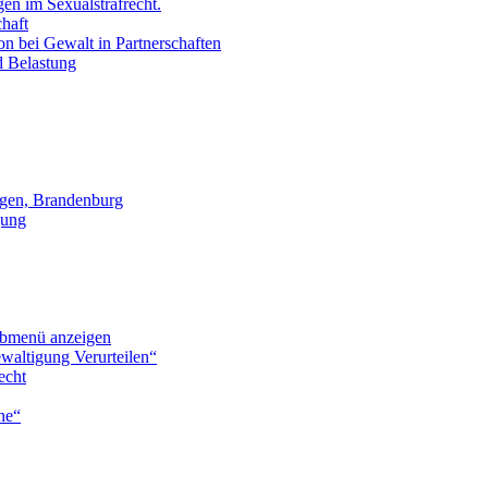
en im Sexualstrafrecht.
chaft
on bei Gewalt in Partnerschaften
d Belastung
gen, Brandenburg
gung
bmenü anzeigen
waltigung Verurteilen“
echt
he“