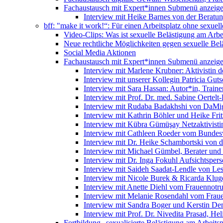
Fachaustausch mit Expert*innen
Submenü anzeig
Interview mit Heike Barnes von der Beratu
bff: "make it work!“: Für einen Arbeitsplatz ohne sexue
Video-Clips: Was ist sexuelle Belästigung am Arbe
Neue rechtliche Möglichkeiten gegen sexuelle Bel
Social Media Aktionen
Fachaustausch mit Expert*innen
Submenü anzeig
Interview mit Marlene Krubner: Aktivistin d
Interview mit unserer Kollegin Patricia Gut
Interview mit Sara Hassan: Autor*in, Trainer
Interview mit Prof. Dr. med. Sabine Oertelt-
Interview mit Rudaba Badakhshi von DaMig
Interview mit Kathrin Böhler und Heike Frit
Interview mit Kübra Gümüşay Netzaktivistin
Interview mit Cathleen Roeder vom Bundes
Interview mit Dr. Heike Schambortski von 
Interview mit Michael Gümbel, Berater und
Interview mit Dr. Inga Fokuhl Aufsichtspers
Interview mit Saideh Saadat-Lendle von L
Interview mit Nicole Burek & Ricarda Klug
Interview mit Anette Diehl vom Frauennotr
Interview mit Melanie Rosendahl vom Fraue
Interview mit Sandra Boger und Kerstin Dem
Interview mit Prof. Dr. Nivedita Prasad, H
Fortbildung „sexualisierte Belästigung am Arbeitsp