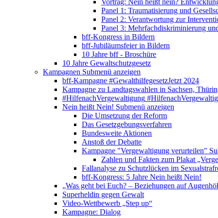
Vortrag: Nein heißt nein? Entwicklung
Panel 1: Traumatisierung und Gesells
Panel 2: Verantwortung zur Interventi
Panel 3: Mehrfachdiskriminierung un
bff-Kongress in Bildern
bff-Jubiläumsfeier in Bildern
10 Jahre bff - Broschüre
10 Jahre Gewaltschutzgesetz
Kampagnen
Submenü anzeigen
bff-Kampagne #GewalthilfegesetzJetzt 2024
Kampagne zu Landtagswahlen in Sachsen, Thürin
#HilfenachVergewaltigung
#HilfenachVergewalti
Nein heißt Nein!
Submenü anzeigen
Die Umsetzung der Reform
Das Gesetzgebungsverfahren
Bundesweite Aktionen
Anstoß der Debatte
Kampagne "Vergewaltigung verurteilen"
Su
Zahlen und Fakten zum Plakat „Verge
Fallanalyse zu Schutzlücken im Sexualstrafr
bff-Kongress: 5 Jahre Nein heißt Nein!
„Was geht bei Euch? – Beziehungen auf Augenhö
Superheldin gegen Gewalt
Video-Wettbewerb „Step up“
Kampagne: Dialog