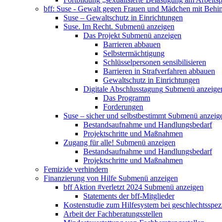
bff: Suse - Gewalt gegen Frauen und Mädchen mit Behi
Suse – Gewaltschutz in Einrichtungen
Suse. Im Recht.
Submenü anzeigen
Das Projekt
Submenü anzeigen
Barrieren abbauen
Selbstermächtigung
Schlüsselpersonen sensibilisieren
Barrieren in Strafverfahren abbauen
Gewaltschutz in Einrichtungen
Digitale Abschlusstagung
Submenü anzeige
Das Programm
Forderungen
Suse – sicher und selbstbestimmt
Submenü anzeig
Bestandsaufnahme und Handlungsbedarf
Projektschritte und Maßnahmen
Zugang für alle!
Submenü anzeigen
Bestandsaufnahme und Handlungsbedarf
Projektschritte und Maßnahmen
Femizide verhindern
Finanzierung von Hilfe
Submenü anzeigen
bff Aktion #verletzt 2024
Submenü anzeigen
Statements der bff-Mitglieder
Kostenstudie zum Hilfesystem bei geschlechtsspez
Arbeit der Fachberatungsstellen