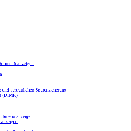
Submenü anzeigen
n
g und vertraulichen Spurensicherung
te (DIMR)
ubmenü anzeigen
anzeigen