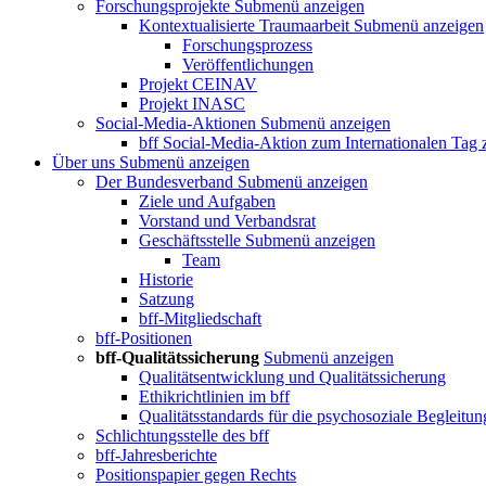
Forschungsprojekte
Submenü anzeigen
Kontextualisierte Traumaarbeit
Submenü anzeigen
Forschungsprozess
Veröffentlichungen
Projekt CEINAV
Projekt INASC
Social-Media-Aktionen
Submenü anzeigen
bff Social-Media-Aktion zum Internationalen Tag
Über uns
Submenü anzeigen
Der Bundesverband
Submenü anzeigen
Ziele und Aufgaben
Vorstand und Verbandsrat
Geschäftsstelle
Submenü anzeigen
Team
Historie
Satzung
bff-Mitgliedschaft
bff-Positionen
bff-Qualitätssicherung
Submenü anzeigen
Qualitätsentwicklung und Qualitätssicherung
Ethikrichtlinien im bff
Qualitätsstandards für die psychosoziale Begleitun
Schlichtungsstelle des bff
bff-Jahresberichte
Positionspapier gegen Rechts