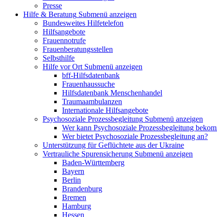
Presse
Hilfe & Beratung
Submenü anzeigen
Bundesweites Hilfetelefon
Hilfsangebote
Frauennotrufe
Frauenberatungsstellen
Selbsthilfe
Hilfe vor Ort
Submenü anzeigen
bff-Hilfsdatenbank
Frauenhaussuche
Hilfsdatenbank Menschenhandel
Traumaambulanzen
Internationale Hilfsangebote
Psychosoziale Prozessbegleitung
Submenü anzeigen
Wer kann Psychosoziale Prozessbegleitung beko
Wer bietet Psychosoziale Prozessbegleitung an?
Unterstützung für Geflüchtete aus der Ukraine
Vertrauliche Spurensicherung
Submenü anzeigen
Baden-Württemberg
Bayern
Berlin
Brandenburg
Bremen
Hamburg
Hessen