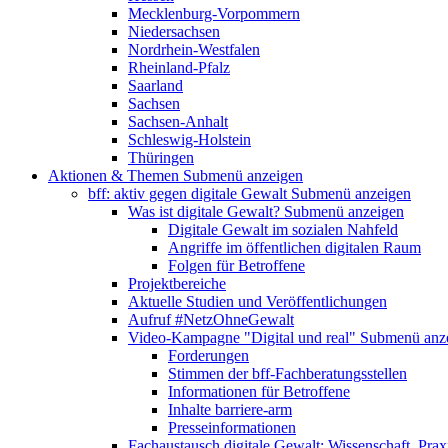
Mecklenburg-Vorpommern
Niedersachsen
Nordrhein-Westfalen
Rheinland-Pfalz
Saarland
Sachsen
Sachsen-Anhalt
Schleswig-Holstein
Thüringen
Aktionen & Themen
Submenü anzeigen
bff: aktiv gegen digitale Gewalt
Submenü anzeigen
Was ist digitale Gewalt?
Submenü anzeigen
Digitale Gewalt im sozialen Nahfeld
Angriffe im öffentlichen digitalen Raum
Folgen für Betroffene
Projektbereiche
Aktuelle Studien und Veröffentlichungen
Aufruf #NetzOhneGewalt
Video-Kampagne "Digital und real"
Submenü anz
Forderungen
Stimmen der bff-Fachberatungsstellen
Informationen für Betroffene
Inhalte barriere-arm
Presseinformationen
Fachaustausch digitale Gewalt: Wissenschaft, Prax