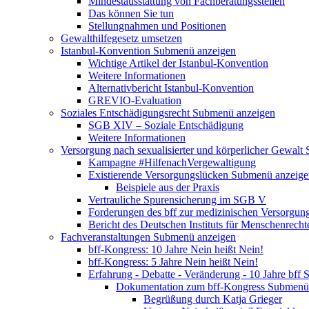
Mindestausstattung von Fachberatungsstellen
Das können Sie tun
Stellungnahmen und Positionen
Gewalthilfegesetz umsetzen
Istanbul-Konvention
Submenü anzeigen
Wichtige Artikel der Istanbul-Konvention
Weitere Informationen
Alternativbericht Istanbul-Konvention
GREVIO-Evaluation
Soziales Entschädigungsrecht
Submenü anzeigen
SGB XIV – Soziale Entschädigung
Weitere Informationen
Versorgung nach sexualisierter und körperlicher Gewalt
Kampagne #HilfenachVergewaltigung
Existierende Versorgungslücken
Submenü anzeige
Beispiele aus der Praxis
Vertrauliche Spurensicherung im SGB V
Forderungen des bff zur medizinischen Versorgun
Bericht des Deutschen Instituts für Menschenrech
Fachveranstaltungen
Submenü anzeigen
bff-Kongress: 10 Jahre Nein heißt Nein!
bff-Kongress: 5 Jahre Nein heißt Nein!
Erfahrung - Debatte - Veränderung - 10 Jahre bff
S
Dokumentation zum bff-Kongress
Submenü 
Begrüßung durch Katja Grieger