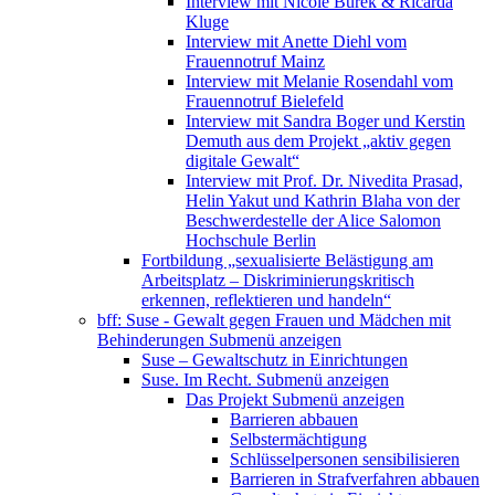
Interview mit Nicole Burek & Ricarda
Kluge
Interview mit Anette Diehl vom
Frauennotruf Mainz
Interview mit Melanie Rosendahl vom
Frauennotruf Bielefeld
Interview mit Sandra Boger und Kerstin
Demuth aus dem Projekt „aktiv gegen
digitale Gewalt“
Interview mit Prof. Dr. Nivedita Prasad,
Helin Yakut und Kathrin Blaha von der
Beschwerdestelle der Alice Salomon
Hochschule Berlin
Fortbildung „sexualisierte Belästigung am
Arbeitsplatz – Diskriminierungskritisch
erkennen, reflektieren und handeln“
bff: Suse - Gewalt gegen Frauen und Mädchen mit
Behinderungen
Submenü anzeigen
Suse – Gewaltschutz in Einrichtungen
Suse. Im Recht.
Submenü anzeigen
Das Projekt
Submenü anzeigen
Barrieren abbauen
Selbstermächtigung
Schlüsselpersonen sensibilisieren
Barrieren in Strafverfahren abbauen