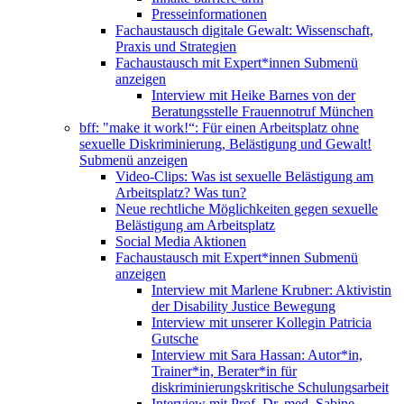
Presseinformationen
Fachaustausch digitale Gewalt: Wissenschaft,
Praxis und Strategien
Fachaustausch mit Expert*innen
Submenü
anzeigen
Interview mit Heike Barnes von der
Beratungsstelle Frauennotruf München
bff: "make it work!“: Für einen Arbeitsplatz ohne
sexuelle Diskriminierung, Belästigung und Gewalt!
Submenü anzeigen
Video-Clips: Was ist sexuelle Belästigung am
Arbeitsplatz? Was tun?
Neue rechtliche Möglichkeiten gegen sexuelle
Belästigung am Arbeitsplatz
Social Media Aktionen
Fachaustausch mit Expert*innen
Submenü
anzeigen
Interview mit Marlene Krubner: Aktivistin
der Disability Justice Bewegung
Interview mit unserer Kollegin Patricia
Gutsche
Interview mit Sara Hassan: Autor*in,
Trainer*in, Berater*in für
diskriminierungskritische Schulungsarbeit
Interview mit Prof. Dr. med. Sabine