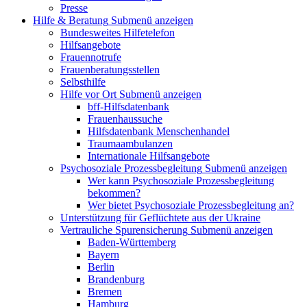
Presse
Hilfe & Beratung
Submenü anzeigen
Bundesweites Hilfetelefon
Hilfsangebote
Frauennotrufe
Frauenberatungsstellen
Selbsthilfe
Hilfe vor Ort
Submenü anzeigen
bff-Hilfsdatenbank
Frauenhaussuche
Hilfsdatenbank Menschenhandel
Traumaambulanzen
Internationale Hilfsangebote
Psychosoziale Prozessbegleitung
Submenü anzeigen
Wer kann Psychosoziale Prozessbegleitung
bekommen?
Wer bietet Psychosoziale Prozessbegleitung an?
Unterstützung für Geflüchtete aus der Ukraine
Vertrauliche Spurensicherung
Submenü anzeigen
Baden-Württemberg
Bayern
Berlin
Brandenburg
Bremen
Hamburg