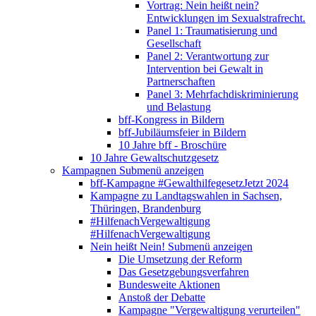
Vortrag: Nein heißt nein?
Entwicklungen im Sexualstrafrecht.
Panel 1: Traumatisierung und
Gesellschaft
Panel 2: Verantwortung zur
Intervention bei Gewalt in
Partnerschaften
Panel 3: Mehrfachdiskriminierung
und Belastung
bff-Kongress in Bildern
bff-Jubiläumsfeier in Bildern
10 Jahre bff - Broschüre
10 Jahre Gewaltschutzgesetz
Kampagnen
Submenü anzeigen
bff-Kampagne #GewalthilfegesetzJetzt 2024
Kampagne zu Landtagswahlen in Sachsen,
Thüringen, Brandenburg
#HilfenachVergewaltigung
#HilfenachVergewaltigung
Nein heißt Nein!
Submenü anzeigen
Die Umsetzung der Reform
Das Gesetzgebungsverfahren
Bundesweite Aktionen
Anstoß der Debatte
Kampagne "Vergewaltigung verurteilen"