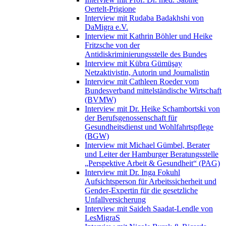
Oertelt-Prigione
Interview mit Rudaba Badakhshi von
DaMigra e.V.
Interview mit Kathrin Böhler und Heike
Fritzsche von der
Antidiskriminierungsstelle des Bundes
Interview mit Kübra Gümüşay
Netzaktivistin, Autorin und Journalistin
Interview mit Cathleen Roeder vom
Bundesverband mittelständische Wirtschaft
(BVMW)
Interview mit Dr. Heike Schambortski von
der Berufsgenossenschaft für
Gesundheitsdienst und Wohlfahrtspflege
(BGW)
Interview mit Michael Gümbel, Berater
und Leiter der Hamburger Beratungsstelle
„Perspektive Arbeit & Gesundheit“ (PAG)
Interview mit Dr. Inga Fokuhl
Aufsichtsperson für Arbeitssicherheit und
Gender-Expertin für die gesetzliche
Unfallversicherung
Interview mit Saideh Saadat-Lendle von
LesMigraS