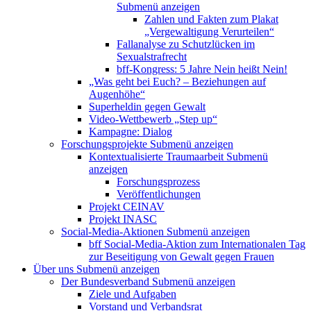
Submenü anzeigen
Zahlen und Fakten zum Plakat
„Vergewaltigung Verurteilen“
Fallanalyse zu Schutzlücken im
Sexualstrafrecht
bff-Kongress: 5 Jahre Nein heißt Nein!
„Was geht bei Euch? – Beziehungen auf
Augenhöhe“
Superheldin gegen Gewalt
Video-Wettbewerb „Step up“
Kampagne: Dialog
Forschungsprojekte
Submenü anzeigen
Kontextualisierte Traumaarbeit
Submenü
anzeigen
Forschungsprozess
Veröffentlichungen
Projekt CEINAV
Projekt INASC
Social-Media-Aktionen
Submenü anzeigen
bff Social-Media-Aktion zum Internationalen Tag
zur Beseitigung von Gewalt gegen Frauen
Über uns
Submenü anzeigen
Der Bundesverband
Submenü anzeigen
Ziele und Aufgaben
Vorstand und Verbandsrat