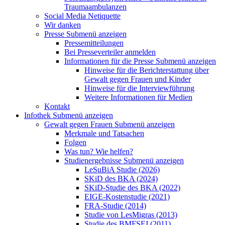
Traumaambulanzen
Social Media Netiquette
Wir danken
Presse
Submenü anzeigen
Pressemitteilungen
Bei Presseverteiler anmelden
Informationen für die Presse
Submenü anzeigen
Hinweise für die Berichterstattung über
Gewalt gegen Frauen und Kinder
Hinweise für die Interviewführung
Weitere Informationen für Medien
Kontakt
Infothek
Submenü anzeigen
Gewalt gegen Frauen
Submenü anzeigen
Merkmale und Tatsachen
Folgen
Was tun? Wie helfen?
Studienergebnisse
Submenü anzeigen
LeSuBiA Studie (2026)
SKiD des BKA (2024)
SKiD-Studie des BKA (2022)
EIGE-Kostenstudie (2021)
FRA-Studie (2014)
Studie von LesMigras (2013)
Studie des BMFSFJ (2011)