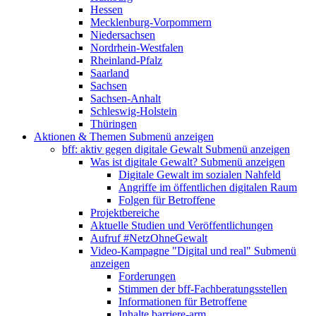
Hessen
Mecklenburg-Vorpommern
Niedersachsen
Nordrhein-Westfalen
Rheinland-Pfalz
Saarland
Sachsen
Sachsen-Anhalt
Schleswig-Holstein
Thüringen
Aktionen & Themen
Submenü anzeigen
bff: aktiv gegen digitale Gewalt
Submenü anzeigen
Was ist digitale Gewalt?
Submenü anzeigen
Digitale Gewalt im sozialen Nahfeld
Angriffe im öffentlichen digitalen Raum
Folgen für Betroffene
Projektbereiche
Aktuelle Studien und Veröffentlichungen
Aufruf #NetzOhneGewalt
Video-Kampagne "Digital und real"
Submenü
anzeigen
Forderungen
Stimmen der bff-Fachberatungsstellen
Informationen für Betroffene
Inhalte barriere-arm