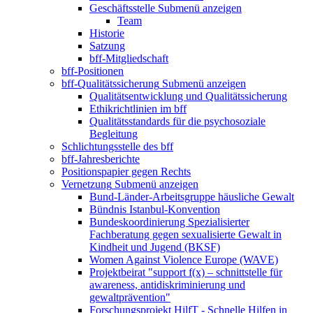
Geschäftsstelle
Submenü anzeigen
Team
Historie
Satzung
bff-Mitgliedschaft
bff-Positionen
bff-Qualitätssicherung
Submenü anzeigen
Qualitätsentwicklung und Qualitätssicherung
Ethikrichtlinien im bff
Qualitätsstandards für die psychosoziale
Begleitung
Schlichtungsstelle des bff
bff-Jahresberichte
Positionspapier gegen Rechts
Vernetzung
Submenü anzeigen
Bund-Länder-Arbeitsgruppe häusliche Gewalt
Bündnis Istanbul-Konvention
Bundeskoordinierung Spezialisierter
Fachberatung gegen sexualisierte Gewalt in
Kindheit und Jugend (BKSF)
Women Against Violence Europe (WAVE)
Projektbeirat "support f(x) – schnittstelle für
awareness, antidiskriminierung und
gewaltprävention"
Forschungsprojekt HilfT - Schnelle Hilfen in