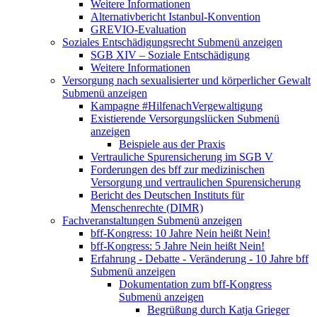
Weitere Informationen
Alternativbericht Istanbul-Konvention
GREVIO-Evaluation
Soziales Entschädigungsrecht
Submenü anzeigen
SGB XIV – Soziale Entschädigung
Weitere Informationen
Versorgung nach sexualisierter und körperlicher Gewalt
Submenü anzeigen
Kampagne #HilfenachVergewaltigung
Existierende Versorgungslücken
Submenü
anzeigen
Beispiele aus der Praxis
Vertrauliche Spurensicherung im SGB V
Forderungen des bff zur medizinischen
Versorgung und vertraulichen Spurensicherung
Bericht des Deutschen Instituts für
Menschenrechte (DIMR)
Fachveranstaltungen
Submenü anzeigen
bff-Kongress: 10 Jahre Nein heißt Nein!
bff-Kongress: 5 Jahre Nein heißt Nein!
Erfahrung - Debatte - Veränderung - 10 Jahre bff
Submenü anzeigen
Dokumentation zum bff-Kongress
Submenü anzeigen
Begrüßung durch Katja Grieger