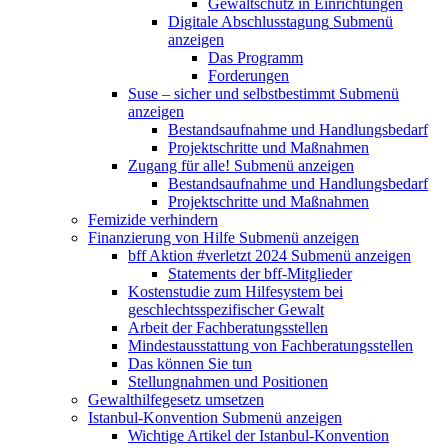
Gewaltschutz in Einrichtungen
Digitale Abschlusstagung
Submenü
anzeigen
Das Programm
Forderungen
Suse – sicher und selbstbestimmt
Submenü
anzeigen
Bestandsaufnahme und Handlungsbedarf
Projektschritte und Maßnahmen
Zugang für alle!
Submenü anzeigen
Bestandsaufnahme und Handlungsbedarf
Projektschritte und Maßnahmen
Femizide verhindern
Finanzierung von Hilfe
Submenü anzeigen
bff Aktion #verletzt 2024
Submenü anzeigen
Statements der bff-Mitglieder
Kostenstudie zum Hilfesystem bei
geschlechtsspezifischer Gewalt
Arbeit der Fachberatungsstellen
Mindestausstattung von Fachberatungsstellen
Das können Sie tun
Stellungnahmen und Positionen
Gewalthilfegesetz umsetzen
Istanbul-Konvention
Submenü anzeigen
Wichtige Artikel der Istanbul-Konvention