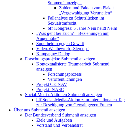
Submenü anzeigen
Zahlen und Fakten zum Plakat
„Vergewaltigung Verurteilen“
Fallanalyse zu Schutzlücken im
Sexualstrafrecht
bff-Kongress: 5 Jahre Nein heißt Nein!
„Was geht bei Euch? – Beziehungen auf
Augenhöhe“
Superheldin gegen Gewalt
Video-Wettbewerb „Step up“
Kampagne: Dialog
Forschungsprojekte
Submenü anzeigen
Kontextualisierte Traumaarbeit
Submenü
anzeigen
Forschungsprozess
Veröffentlichungen
Projekt CEINAV
Projekt INASC
Social-Media-Aktionen
Submenü anzeigen
bff Social-Media-Aktion zum Internationalen Tag
zur Beseitigung von Gewalt gegen Frauen
Über uns
Submenü anzeigen
Der Bundesverband
Submenü anzeigen
Ziele und Aufgaben
Vorstand und Verbandsrat