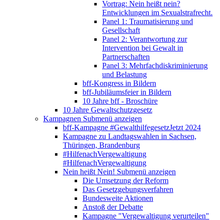
Vortrag: Nein heißt nein?
Entwicklungen im Sexualstrafrecht.
Panel 1: Traumatisierung und
Gesellschaft
Panel 2: Verantwortung zur
Intervention bei Gewalt in
Partnerschaften
Panel 3: Mehrfachdiskriminierung
und Belastung
bff-Kongress in Bildern
bff-Jubiläumsfeier in Bildern
10 Jahre bff - Broschüre
10 Jahre Gewaltschutzgesetz
Kampagnen
Submenü anzeigen
bff-Kampagne #GewalthilfegesetzJetzt 2024
Kampagne zu Landtagswahlen in Sachsen,
Thüringen, Brandenburg
#HilfenachVergewaltigung
#HilfenachVergewaltigung
Nein heißt Nein!
Submenü anzeigen
Die Umsetzung der Reform
Das Gesetzgebungsverfahren
Bundesweite Aktionen
Anstoß der Debatte
Kampagne "Vergewaltigung verurteilen"