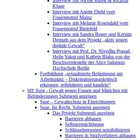
Interview mit Nicole Burek & Ricarda
Kluge
Interview mit Anette Diehl vom
Frauennotruf Mainz
Interview mit Melanie Rosendahl vom
Frauennotruf Bielefeld
Interview mit Sandra Boger und Kerstin
Demuth aus dem Projekt „aktiv gegen
digitale Gewalt“
Interview mit Prof. Dr. Nivedita Prasad,
Helin Yakut und Kathrin Blaha von der
Beschwerdestelle der Alice Salomon
Hochschule Berlin
Fortbildung „sexualisierte Belästigung am
Arbeitsplatz – Diskriminierungskritisch
erkennen, reflektieren und handeln“
bff: Suse - Gewalt gegen Frauen und Mädchen mit
Behinderungen
Submenü anzeigen
Suse – Gewaltschutz in Einrichtungen
Suse. Im Recht.
Submenü anzeigen
Das Projekt
Submenü anzeigen
Barrieren abbauen
Selbstermächtigung
Schlüsselpersonen sensibilisieren
Barrieren in Strafverfahren abbauen