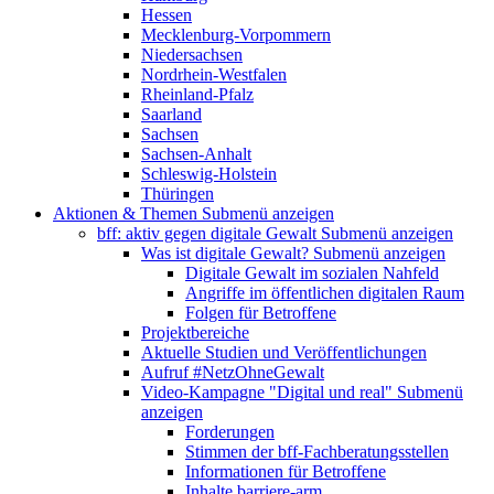
Hessen
Mecklenburg-Vorpommern
Niedersachsen
Nordrhein-Westfalen
Rheinland-Pfalz
Saarland
Sachsen
Sachsen-Anhalt
Schleswig-Holstein
Thüringen
Aktionen & Themen
Submenü anzeigen
bff: aktiv gegen digitale Gewalt
Submenü anzeigen
Was ist digitale Gewalt?
Submenü anzeigen
Digitale Gewalt im sozialen Nahfeld
Angriffe im öffentlichen digitalen Raum
Folgen für Betroffene
Projektbereiche
Aktuelle Studien und Veröffentlichungen
Aufruf #NetzOhneGewalt
Video-Kampagne "Digital und real"
Submenü
anzeigen
Forderungen
Stimmen der bff-Fachberatungsstellen
Informationen für Betroffene
Inhalte barriere-arm