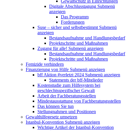
Gewaltschutz in Einrichtungen
Digitale Abschlusstagung
Submenü
anzeigen
Das Programm
Forderungen
Suse – sicher und selbstbestimmt
Submenü
anzeigen
Bestandsaufnahme und Handlungsbedarf
Projektschritte und Maßnahmen
Zugang für alle!
Submenü anzeigen
Bestandsaufnahme und Handlungsbedarf
Projektschritte und Maßnahmen
Femizide verhindern
Finanzierung von Hilfe
Submenü anzeigen
bff Aktion #verletzt 2024
Submenü anzeigen
Statements der bff-Mitglieder
Kostenstudie zum Hilfesystem bei
geschlechtsspezifischer Gewalt
Arbeit der Fachberatungsstellen
Mindestausstattung von Fachberatungsstellen
Das können Sie tun
Stellungnahmen und Positionen
Gewalthilfegesetz umsetzen
Istanbul-Konvention
Submenü anzeigen
Wichtige Artikel der Istanbul-Konvention