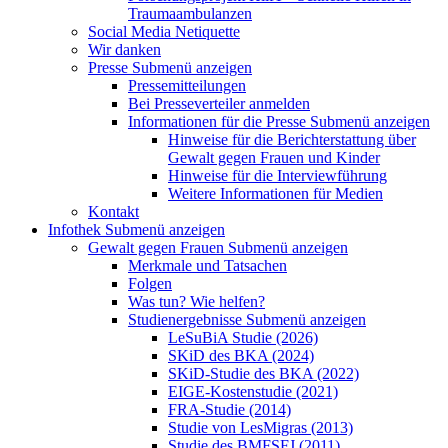
Traumaambulanzen
Social Media Netiquette
Wir danken
Presse
Submenü anzeigen
Pressemitteilungen
Bei Presseverteiler anmelden
Informationen für die Presse
Submenü anzeigen
Hinweise für die Berichterstattung über
Gewalt gegen Frauen und Kinder
Hinweise für die Interviewführung
Weitere Informationen für Medien
Kontakt
Infothek
Submenü anzeigen
Gewalt gegen Frauen
Submenü anzeigen
Merkmale und Tatsachen
Folgen
Was tun? Wie helfen?
Studienergebnisse
Submenü anzeigen
LeSuBiA Studie (2026)
SKiD des BKA (2024)
SKiD-Studie des BKA (2022)
EIGE-Kostenstudie (2021)
FRA-Studie (2014)
Studie von LesMigras (2013)
Studie des BMFSFJ (2011)