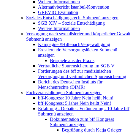
Weitere Informationen
Alternativbericht Istanbul-Konvention
GREVIO-Evaluation
Soziales Entschädigungsrecht
Submenü anzeigen
SGB XIV – Soziale Entschädigung
Weitere Informationen
Versorgung nach sexualisierter und körperlicher Gewalt
Submenü anzeigen
Kampagne #HilfenachVergewaltigung
Existierende Versorgungslücken
Submenü
anzeigen
Beispiele aus der Praxis
Vertrauliche Spurensicherung im SGB V
Forderungen des bff zur medizinischen
Versorgung und vertraulichen Spurensicherung
Bericht des Deutschen Instituts für
Menschenrechte (DIMR)
Fachveranstaltungen
Submenü anzeigen
bff-Kongress: 10 Jahre Nein heißt Nein!
bff-Kongress: 5 Jahre Nein heißt Nein!
Erfahrung - Debatte - Veränderung - 10 Jahre bff
Submenü anzeigen
Dokumentation zum bff-Kongress
Submenü anzeigen
Begrüßung durch Katja Grieger