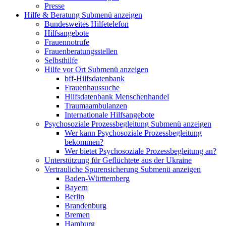
Presse
Hilfe & Beratung
Submenü anzeigen
Bundesweites Hilfetelefon
Hilfsangebote
Frauennotrufe
Frauenberatungsstellen
Selbsthilfe
Hilfe vor Ort
Submenü anzeigen
bff-Hilfsdatenbank
Frauenhaussuche
Hilfsdatenbank Menschenhandel
Traumaambulanzen
Internationale Hilfsangebote
Psychosoziale Prozessbegleitung
Submenü anzeigen
Wer kann Psychosoziale Prozessbegleitung
bekommen?
Wer bietet Psychosoziale Prozessbegleitung an?
Unterstützung für Geflüchtete aus der Ukraine
Vertrauliche Spurensicherung
Submenü anzeigen
Baden-Württemberg
Bayern
Berlin
Brandenburg
Bremen
Hamburg