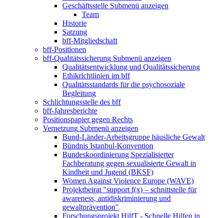
Geschäftsstelle
Submenü anzeigen
Team
Historie
Satzung
bff-Mitgliedschaft
bff-Positionen
bff-Qualitätssicherung
Submenü anzeigen
Qualitätsentwicklung und Qualitätssicherung
Ethikrichtlinien im bff
Qualitätsstandards für die psychosoziale
Begleitung
Schlichtungsstelle des bff
bff-Jahresberichte
Positionspapier gegen Rechts
Vernetzung
Submenü anzeigen
Bund-Länder-Arbeitsgruppe häusliche Gewalt
Bündnis Istanbul-Konvention
Bundeskoordinierung Spezialisierter
Fachberatung gegen sexualisierte Gewalt in
Kindheit und Jugend (BKSF)
Women Against Violence Europe (WAVE)
Projektbeirat "support f(x) – schnittstelle für
awareness, antidiskriminierung und
gewaltprävention"
Forschungsprojekt HilfT - Schnelle Hilfen in