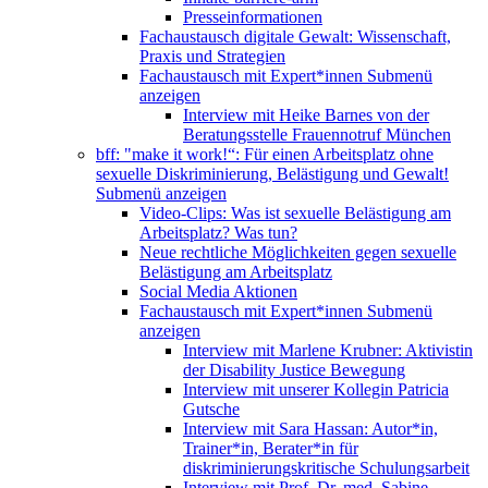
Presseinformationen
Fachaustausch digitale Gewalt: Wissenschaft,
Praxis und Strategien
Fachaustausch mit Expert*innen
Submenü
anzeigen
Interview mit Heike Barnes von der
Beratungsstelle Frauennotruf München
bff: "make it work!“: Für einen Arbeitsplatz ohne
sexuelle Diskriminierung, Belästigung und Gewalt!
Submenü anzeigen
Video-Clips: Was ist sexuelle Belästigung am
Arbeitsplatz? Was tun?
Neue rechtliche Möglichkeiten gegen sexuelle
Belästigung am Arbeitsplatz
Social Media Aktionen
Fachaustausch mit Expert*innen
Submenü
anzeigen
Interview mit Marlene Krubner: Aktivistin
der Disability Justice Bewegung
Interview mit unserer Kollegin Patricia
Gutsche
Interview mit Sara Hassan: Autor*in,
Trainer*in, Berater*in für
diskriminierungskritische Schulungsarbeit
Interview mit Prof. Dr. med. Sabine