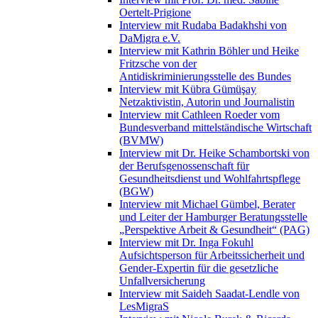
Oertelt-Prigione
Interview mit Rudaba Badakhshi von
DaMigra e.V.
Interview mit Kathrin Böhler und Heike
Fritzsche von der
Antidiskriminierungsstelle des Bundes
Interview mit Kübra Gümüşay
Netzaktivistin, Autorin und Journalistin
Interview mit Cathleen Roeder vom
Bundesverband mittelständische Wirtschaft
(BVMW)
Interview mit Dr. Heike Schambortski von
der Berufsgenossenschaft für
Gesundheitsdienst und Wohlfahrtspflege
(BGW)
Interview mit Michael Gümbel, Berater
und Leiter der Hamburger Beratungsstelle
„Perspektive Arbeit & Gesundheit“ (PAG)
Interview mit Dr. Inga Fokuhl
Aufsichtsperson für Arbeitssicherheit und
Gender-Expertin für die gesetzliche
Unfallversicherung
Interview mit Saideh Saadat-Lendle von
LesMigraS