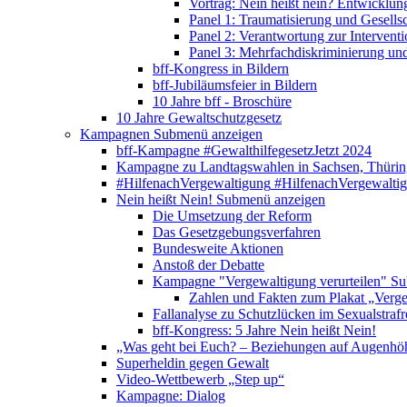
Vortrag: Nein heißt nein? Entwicklung
Panel 1: Traumatisierung und Gesells
Panel 2: Verantwortung zur Interventi
Panel 3: Mehrfachdiskriminierung un
bff-Kongress in Bildern
bff-Jubiläumsfeier in Bildern
10 Jahre bff - Broschüre
10 Jahre Gewaltschutzgesetz
Kampagnen
Submenü anzeigen
bff-Kampagne #GewalthilfegesetzJetzt 2024
Kampagne zu Landtagswahlen in Sachsen, Thürin
#HilfenachVergewaltigung
#HilfenachVergewalti
Nein heißt Nein!
Submenü anzeigen
Die Umsetzung der Reform
Das Gesetzgebungsverfahren
Bundesweite Aktionen
Anstoß der Debatte
Kampagne "Vergewaltigung verurteilen"
Su
Zahlen und Fakten zum Plakat „Verge
Fallanalyse zu Schutzlücken im Sexualstrafr
bff-Kongress: 5 Jahre Nein heißt Nein!
„Was geht bei Euch? – Beziehungen auf Augenhö
Superheldin gegen Gewalt
Video-Wettbewerb „Step up“
Kampagne: Dialog