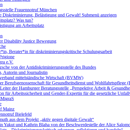
en
ngsstelle Frauennotruf München
lle Diskriminierung, Belästigung und Gewalt!
Submenü anzeigen
itsplatz? Was tun?
ästigung am Arbeitsplatz
en
er Disability Justice Bewegung
sche
*in, Berater*in für diskriminierungskritische Schulungsarbeit
Prigione
ra e.V.
zsche von der Antidiskriminierungsstelle des Bundes
, Autorin und Journalistin
verband mittelständische Wirtschaft (BVMW)
der Berufsgenossenschaft für Gesundheitsdienst und Wohlfahrtspflege
 Leiter der Hamburger Beratungsstelle „Perspektive Arbeit & Gesundh
on für Arbeitssicherheit und Gender-Expertin für die gesetzliche Unfal
esMigraS
e
uf Mainz
nnotruf Bielefeld
uth aus dem Projekt „aktiv gegen digitale Gewalt“
elin Yakut und Kathrin Blaha von der Beschwerdestelle der Alice Salo
latz – Diskriminierungskritisch erkennen, reflektieren und handeln“