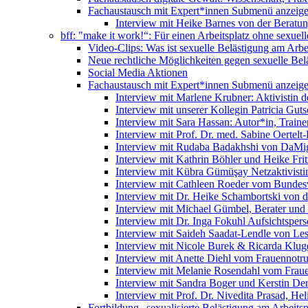
Fachaustausch mit Expert*innen
Submenü anzeig
Interview mit Heike Barnes von der Beratu
bff: "make it work!“: Für einen Arbeitsplatz ohne sexue
Video-Clips: Was ist sexuelle Belästigung am Arbe
Neue rechtliche Möglichkeiten gegen sexuelle Bel
Social Media Aktionen
Fachaustausch mit Expert*innen
Submenü anzeig
Interview mit Marlene Krubner: Aktivistin d
Interview mit unserer Kollegin Patricia Gut
Interview mit Sara Hassan: Autor*in, Trainer
Interview mit Prof. Dr. med. Sabine Oertelt-
Interview mit Rudaba Badakhshi von DaMig
Interview mit Kathrin Böhler und Heike Frit
Interview mit Kübra Gümüşay Netzaktivistin
Interview mit Cathleen Roeder vom Bundes
Interview mit Dr. Heike Schambortski von 
Interview mit Michael Gümbel, Berater und
Interview mit Dr. Inga Fokuhl Aufsichtspers
Interview mit Saideh Saadat-Lendle von L
Interview mit Nicole Burek & Ricarda Klug
Interview mit Anette Diehl vom Frauennotr
Interview mit Melanie Rosendahl vom Fraue
Interview mit Sandra Boger und Kerstin Dem
Interview mit Prof. Dr. Nivedita Prasad, H
Fortbildung „sexualisierte Belästigung am Arbeitsp