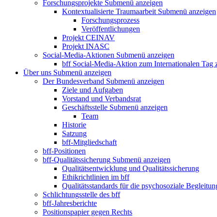
Forschungsprojekte
Submenü anzeigen
Kontextualisierte Traumaarbeit
Submenü anzeigen
Forschungsprozess
Veröffentlichungen
Projekt CEINAV
Projekt INASC
Social-Media-Aktionen
Submenü anzeigen
bff Social-Media-Aktion zum Internationalen Tag
Über uns
Submenü anzeigen
Der Bundesverband
Submenü anzeigen
Ziele und Aufgaben
Vorstand und Verbandsrat
Geschäftsstelle
Submenü anzeigen
Team
Historie
Satzung
bff-Mitgliedschaft
bff-Positionen
bff-Qualitätssicherung
Submenü anzeigen
Qualitätsentwicklung und Qualitätssicherung
Ethikrichtlinien im bff
Qualitätsstandards für die psychosoziale Begleitun
Schlichtungsstelle des bff
bff-Jahresberichte
Positionspapier gegen Rechts