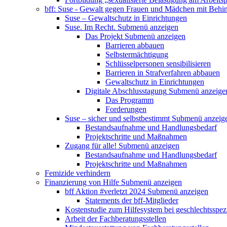
bff: Suse - Gewalt gegen Frauen und Mädchen mit Behi
Suse – Gewaltschutz in Einrichtungen
Suse. Im Recht.
Submenü anzeigen
Das Projekt
Submenü anzeigen
Barrieren abbauen
Selbstermächtigung
Schlüsselpersonen sensibilisieren
Barrieren in Strafverfahren abbauen
Gewaltschutz in Einrichtungen
Digitale Abschlusstagung
Submenü anzeige
Das Programm
Forderungen
Suse – sicher und selbstbestimmt
Submenü anzeig
Bestandsaufnahme und Handlungsbedarf
Projektschritte und Maßnahmen
Zugang für alle!
Submenü anzeigen
Bestandsaufnahme und Handlungsbedarf
Projektschritte und Maßnahmen
Femizide verhindern
Finanzierung von Hilfe
Submenü anzeigen
bff Aktion #verletzt 2024
Submenü anzeigen
Statements der bff-Mitglieder
Kostenstudie zum Hilfesystem bei geschlechtsspez
Arbeit der Fachberatungsstellen