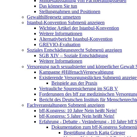
Mindestausstattung von Fachberatungsstellen
Das können Sie tun
Stellungnahmen und Positionen
Gewalthilfegesetz umsetzen
Istanbul-Konvention
Submenü anzeigen
Wichtige Artikel der Istanbul-Konvention
Weitere Informationen
Alternativbericht Istanbul-Konvention
GREVIO-Evaluation
Soziales Entschädigungsrecht
Submenü anzeigen
SGB XIV – Soziale Entschädigung
Weitere Informationen
Versorgung nach sexualisierter und körperlicher Gewalt
Kampagne #HilfenachVergewaltigung
Existierende Versorgungslücken
Submenü anzeige
Beispiele aus der Praxis
Vertrauliche Spurensicherung im SGB V
Forderungen des bff zur medizinischen Versorgun
Bericht des Deutschen Instituts für Menschenrech
Fachveranstaltungen
Submenü anzeigen
bff-Kongress: 10 Jahre Nein heißt Nein!
bff-Kongress: 5 Jahre Nein heißt Nein!
Erfahrung - Debatte - Veränderung - 10 Jahre bff
S
Dokumentation zum bff-Kongress
Submenü 
Begrüßung durch Katja Grieger