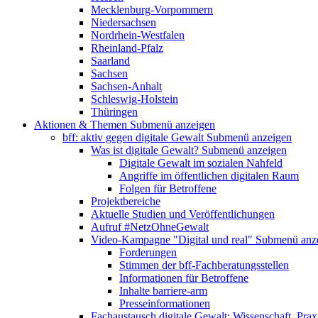
Mecklenburg-Vorpommern
Niedersachsen
Nordrhein-Westfalen
Rheinland-Pfalz
Saarland
Sachsen
Sachsen-Anhalt
Schleswig-Holstein
Thüringen
Aktionen & Themen
Submenü anzeigen
bff: aktiv gegen digitale Gewalt
Submenü anzeigen
Was ist digitale Gewalt?
Submenü anzeigen
Digitale Gewalt im sozialen Nahfeld
Angriffe im öffentlichen digitalen Raum
Folgen für Betroffene
Projektbereiche
Aktuelle Studien und Veröffentlichungen
Aufruf #NetzOhneGewalt
Video-Kampagne "Digital und real"
Submenü anz
Forderungen
Stimmen der bff-Fachberatungsstellen
Informationen für Betroffene
Inhalte barriere-arm
Presseinformationen
Fachaustausch digitale Gewalt: Wissenschaft, Prax