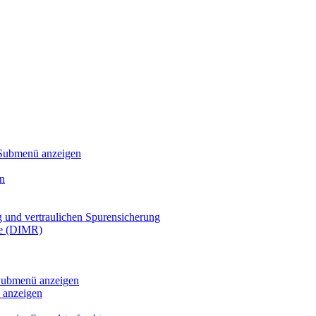
Submenü anzeigen
n
g und vertraulichen Spurensicherung
te (DIMR)
ubmenü anzeigen
anzeigen