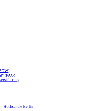
 (BGW)
eit“ (PAG)
lversicherung
mon Hochschule Berlin