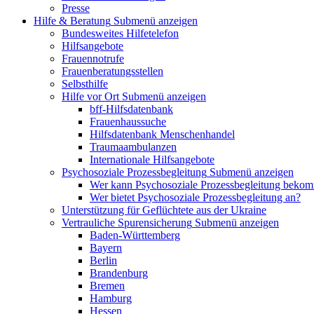
Presse
Hilfe & Beratung
Submenü anzeigen
Bundesweites Hilfetelefon
Hilfsangebote
Frauennotrufe
Frauenberatungsstellen
Selbsthilfe
Hilfe vor Ort
Submenü anzeigen
bff-Hilfsdatenbank
Frauenhaussuche
Hilfsdatenbank Menschenhandel
Traumaambulanzen
Internationale Hilfsangebote
Psychosoziale Prozessbegleitung
Submenü anzeigen
Wer kann Psychosoziale Prozessbegleitung beko
Wer bietet Psychosoziale Prozessbegleitung an?
Unterstützung für Geflüchtete aus der Ukraine
Vertrauliche Spurensicherung
Submenü anzeigen
Baden-Württemberg
Bayern
Berlin
Brandenburg
Bremen
Hamburg
Hessen