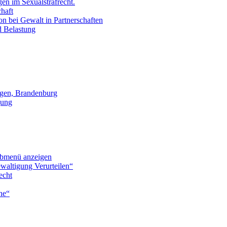
en im Sexualstrafrecht.
chaft
on bei Gewalt in Partnerschaften
d Belastung
gen, Brandenburg
gung
bmenü anzeigen
waltigung Verurteilen“
echt
he“