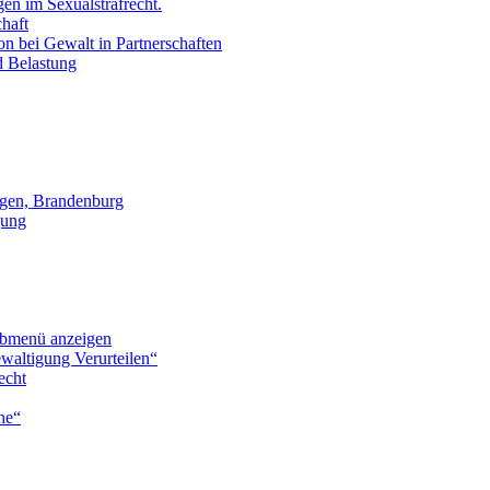
en im Sexualstrafrecht.
chaft
on bei Gewalt in Partnerschaften
d Belastung
gen, Brandenburg
gung
bmenü anzeigen
waltigung Verurteilen“
echt
he“