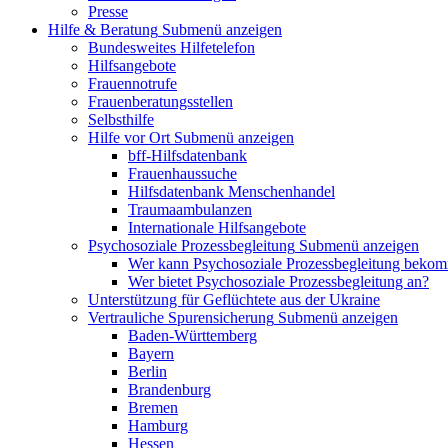
Presse
Hilfe & Beratung
Submenü anzeigen
Bundesweites Hilfetelefon
Hilfsangebote
Frauennotrufe
Frauenberatungsstellen
Selbsthilfe
Hilfe vor Ort
Submenü anzeigen
bff-Hilfsdatenbank
Frauenhaussuche
Hilfsdatenbank Menschenhandel
Traumaambulanzen
Internationale Hilfsangebote
Psychosoziale Prozessbegleitung
Submenü anzeigen
Wer kann Psychosoziale Prozessbegleitung beko
Wer bietet Psychosoziale Prozessbegleitung an?
Unterstützung für Geflüchtete aus der Ukraine
Vertrauliche Spurensicherung
Submenü anzeigen
Baden-Württemberg
Bayern
Berlin
Brandenburg
Bremen
Hamburg
Hessen