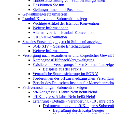
Mindestausstattung von Fachberatungsstellen
Das können Sie tun
Stellungnahmen und Positionen
Gewalthilfegesetz umsetzen
Istanbul-Konvention
Submenü anzeigen
Wichtige Artikel der Istanbul-Konvention
Weitere Informationen
Alternativbericht Istanbul-Konvention
GREVIO-Evaluation
Soziales Entschädigungsrecht
Submenü anzeigen
SGB XIV – Soziale Entschädigung
Weitere Informationen
Versorgung nach sexualisierter und körperlicher Gewalt
Kampagne #HilfenachVergewaltigung
Existierende Versorgungslücken
Submenü anzeige
Beispiele aus der Praxis
Vertrauliche Spurensicherung im SGB V
Forderungen des bff zur medizinischen Versorgun
Bericht des Deutschen Instituts für Menschenrech
Fachveranstaltungen
Submenü anzeigen
bff-Kongress: 10 Jahre Nein heißt Nein!
bff-Kongress: 5 Jahre Nein heißt Nein!
Erfahrung - Debatte - Veränderung - 10 Jahre bff
S
Dokumentation zum bff-Kongress
Submenü 
Begrüßung durch Katja Grieger