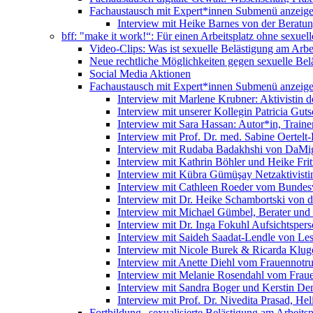
Fachaustausch mit Expert*innen
Submenü anzeig
Interview mit Heike Barnes von der Beratu
bff: "make it work!“: Für einen Arbeitsplatz ohne sexue
Video-Clips: Was ist sexuelle Belästigung am Arbe
Neue rechtliche Möglichkeiten gegen sexuelle Bel
Social Media Aktionen
Fachaustausch mit Expert*innen
Submenü anzeig
Interview mit Marlene Krubner: Aktivistin d
Interview mit unserer Kollegin Patricia Gut
Interview mit Sara Hassan: Autor*in, Trainer
Interview mit Prof. Dr. med. Sabine Oertelt-
Interview mit Rudaba Badakhshi von DaMig
Interview mit Kathrin Böhler und Heike Frit
Interview mit Kübra Gümüşay Netzaktivistin
Interview mit Cathleen Roeder vom Bundes
Interview mit Dr. Heike Schambortski von 
Interview mit Michael Gümbel, Berater und
Interview mit Dr. Inga Fokuhl Aufsichtspers
Interview mit Saideh Saadat-Lendle von L
Interview mit Nicole Burek & Ricarda Klug
Interview mit Anette Diehl vom Frauennotr
Interview mit Melanie Rosendahl vom Fraue
Interview mit Sandra Boger und Kerstin Dem
Interview mit Prof. Dr. Nivedita Prasad, H
Fortbildung „sexualisierte Belästigung am Arbeitsp