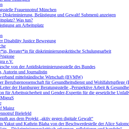
en
ngsstelle Frauennotruf München
lle Diskriminierung, Belästigung und Gewalt!
Submenü anzeigen
itsplatz? Was tun?
ästigung am Arbeitsplatz
en
er Disability Justice Bewegung
sche
*in, Berater*in für diskriminierungskritische Schulungsarbeit
Prigione
ra e.V.
zsche von der Antidiskriminierungsstelle des Bundes
, Autorin und Journalistin
verband mittelständische Wirtschaft (BVMW)
der Berufsgenossenschaft für Gesundheitsdienst und Wohlfahrtspflege
 Leiter der Hamburger Beratungsstelle „Perspektive Arbeit & Gesundh
on für Arbeitssicherheit und Gender-Expertin für die gesetzliche Unfal
esMigraS
e
uf Mainz
nnotruf Bielefeld
uth aus dem Projekt „aktiv gegen digitale Gewalt“
elin Yakut und Kathrin Blaha von der Beschwerdestelle der Alice Salo
latz – Diskriminierungskritisch erkennen, reflektieren und handeln“