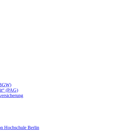
 (BGW)
eit“ (PAG)
lversicherung
mon Hochschule Berlin