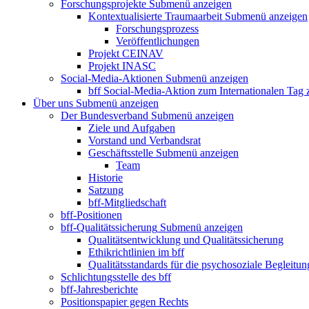
Forschungsprojekte
Submenü anzeigen
Kontextualisierte Traumaarbeit
Submenü anzeigen
Forschungsprozess
Veröffentlichungen
Projekt CEINAV
Projekt INASC
Social-Media-Aktionen
Submenü anzeigen
bff Social-Media-Aktion zum Internationalen Tag
Über uns
Submenü anzeigen
Der Bundesverband
Submenü anzeigen
Ziele und Aufgaben
Vorstand und Verbandsrat
Geschäftsstelle
Submenü anzeigen
Team
Historie
Satzung
bff-Mitgliedschaft
bff-Positionen
bff-Qualitätssicherung
Submenü anzeigen
Qualitätsentwicklung und Qualitätssicherung
Ethikrichtlinien im bff
Qualitätsstandards für die psychosoziale Begleitun
Schlichtungsstelle des bff
bff-Jahresberichte
Positionspapier gegen Rechts