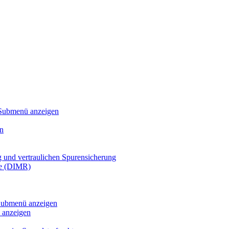
Submenü anzeigen
n
g und vertraulichen Spurensicherung
te (DIMR)
ubmenü anzeigen
anzeigen