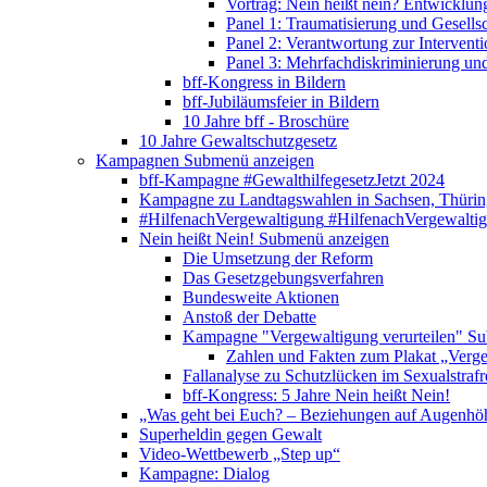
Vortrag: Nein heißt nein? Entwicklung
Panel 1: Traumatisierung und Gesells
Panel 2: Verantwortung zur Interventi
Panel 3: Mehrfachdiskriminierung un
bff-Kongress in Bildern
bff-Jubiläumsfeier in Bildern
10 Jahre bff - Broschüre
10 Jahre Gewaltschutzgesetz
Kampagnen
Submenü anzeigen
bff-Kampagne #GewalthilfegesetzJetzt 2024
Kampagne zu Landtagswahlen in Sachsen, Thürin
#HilfenachVergewaltigung
#HilfenachVergewalti
Nein heißt Nein!
Submenü anzeigen
Die Umsetzung der Reform
Das Gesetzgebungsverfahren
Bundesweite Aktionen
Anstoß der Debatte
Kampagne "Vergewaltigung verurteilen"
Su
Zahlen und Fakten zum Plakat „Verge
Fallanalyse zu Schutzlücken im Sexualstrafr
bff-Kongress: 5 Jahre Nein heißt Nein!
„Was geht bei Euch? – Beziehungen auf Augenhö
Superheldin gegen Gewalt
Video-Wettbewerb „Step up“
Kampagne: Dialog