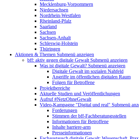
Mecklenburg-Vorpommern
Niedersachsen
Nordrhein-Westfalen
Rheinland-Pfalz
Saarland
Sachsen
Sachsen-Anhalt
Schleswig-Holstein
Thüringen
Aktionen & Themen
Submenü anzeigen
bff: aktiv gegen digitale Gewalt
Submenü anzeigen
Was ist digitale Gewalt?
Submenü anzeigen
Digitale Gewalt im sozialen Nahfeld
Angriffe im öffentlichen digitalen Raum
Folgen für Betroffene
Projektbereiche
Aktuelle Studien und Veröffentlichungen
Aufruf #NetzOhneGewalt
Video-Kampagne "Digital und real"
Submenü anz
Forderungen
Stimmen der bff-Fachberatungsstellen
Informationen für Betroffene
Inhalte barriere-arm
Presseinformationen
Fachaustausch digitale Gewalt: Wissenschaft, Prax