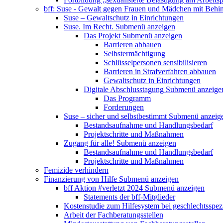
bff: Suse - Gewalt gegen Frauen und Mädchen mit Behi
Suse – Gewaltschutz in Einrichtungen
Suse. Im Recht.
Submenü anzeigen
Das Projekt
Submenü anzeigen
Barrieren abbauen
Selbstermächtigung
Schlüsselpersonen sensibilisieren
Barrieren in Strafverfahren abbauen
Gewaltschutz in Einrichtungen
Digitale Abschlusstagung
Submenü anzeige
Das Programm
Forderungen
Suse – sicher und selbstbestimmt
Submenü anzeig
Bestandsaufnahme und Handlungsbedarf
Projektschritte und Maßnahmen
Zugang für alle!
Submenü anzeigen
Bestandsaufnahme und Handlungsbedarf
Projektschritte und Maßnahmen
Femizide verhindern
Finanzierung von Hilfe
Submenü anzeigen
bff Aktion #verletzt 2024
Submenü anzeigen
Statements der bff-Mitglieder
Kostenstudie zum Hilfesystem bei geschlechtsspez
Arbeit der Fachberatungsstellen