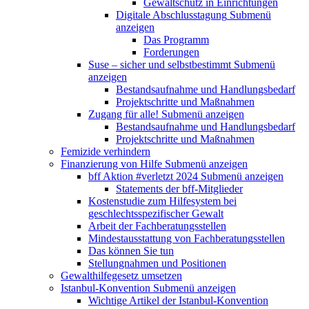
Gewaltschutz in Einrichtungen
Digitale Abschlusstagung
Submenü
anzeigen
Das Programm
Forderungen
Suse – sicher und selbstbestimmt
Submenü
anzeigen
Bestandsaufnahme und Handlungsbedarf
Projektschritte und Maßnahmen
Zugang für alle!
Submenü anzeigen
Bestandsaufnahme und Handlungsbedarf
Projektschritte und Maßnahmen
Femizide verhindern
Finanzierung von Hilfe
Submenü anzeigen
bff Aktion #verletzt 2024
Submenü anzeigen
Statements der bff-Mitglieder
Kostenstudie zum Hilfesystem bei
geschlechtsspezifischer Gewalt
Arbeit der Fachberatungsstellen
Mindestausstattung von Fachberatungsstellen
Das können Sie tun
Stellungnahmen und Positionen
Gewalthilfegesetz umsetzen
Istanbul-Konvention
Submenü anzeigen
Wichtige Artikel der Istanbul-Konvention