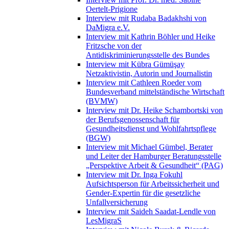
Oertelt-Prigione
Interview mit Rudaba Badakhshi von
DaMigra e.V.
Interview mit Kathrin Böhler und Heike
Fritzsche von der
Antidiskriminierungsstelle des Bundes
Interview mit Kübra Gümüşay
Netzaktivistin, Autorin und Journalistin
Interview mit Cathleen Roeder vom
Bundesverband mittelständische Wirtschaft
(BVMW)
Interview mit Dr. Heike Schambortski von
der Berufsgenossenschaft für
Gesundheitsdienst und Wohlfahrtspflege
(BGW)
Interview mit Michael Gümbel, Berater
und Leiter der Hamburger Beratungsstelle
„Perspektive Arbeit & Gesundheit“ (PAG)
Interview mit Dr. Inga Fokuhl
Aufsichtsperson für Arbeitssicherheit und
Gender-Expertin für die gesetzliche
Unfallversicherung
Interview mit Saideh Saadat-Lendle von
LesMigraS