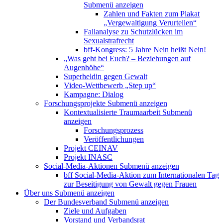
Submenü anzeigen
Zahlen und Fakten zum Plakat
„Vergewaltigung Verurteilen“
Fallanalyse zu Schutzlücken im
Sexualstrafrecht
bff-Kongress: 5 Jahre Nein heißt Nein!
„Was geht bei Euch? – Beziehungen auf
Augenhöhe“
Superheldin gegen Gewalt
Video-Wettbewerb „Step up“
Kampagne: Dialog
Forschungsprojekte
Submenü anzeigen
Kontextualisierte Traumaarbeit
Submenü
anzeigen
Forschungsprozess
Veröffentlichungen
Projekt CEINAV
Projekt INASC
Social-Media-Aktionen
Submenü anzeigen
bff Social-Media-Aktion zum Internationalen Tag
zur Beseitigung von Gewalt gegen Frauen
Über uns
Submenü anzeigen
Der Bundesverband
Submenü anzeigen
Ziele und Aufgaben
Vorstand und Verbandsrat