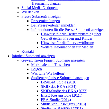
Traumaambulanzen
Social Media Netiquette
Wir danken
Presse
Submenü anzeigen
Pressemitteilungen
Bei Presseverteiler anmelden
Informationen für die Presse
Submenü anzeigen
Hinweise für die Berichterstattung über
Gewalt gegen Frauen und Kinder
Hinweise für die Interviewführung
Weitere Informationen für Medien
Kontakt
Infothek
Submenü anzeigen
Gewalt gegen Frauen
Submenü anzeigen
Merkmale und Tatsachen
Folgen
Was tun? Wie helfen?
Studienergebnisse
Submenü anzeigen
LeSuBiA Studie (2026)
SKiD des BKA (2024)
SKiD-Studie des BKA (2022)
EIGE-Kostenstudie (2021)
FRA-Studie (2014)
Studie von LesMigras (2013)
Studie des BMFSFJ (2011)