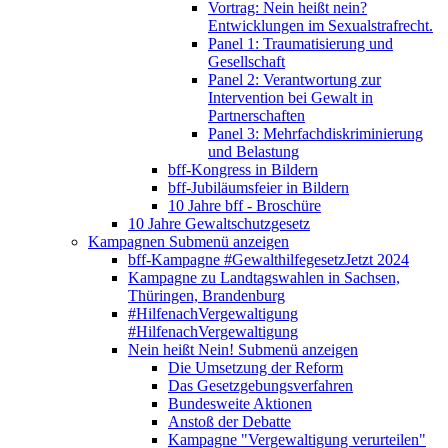
Vortrag: Nein heißt nein?
Entwicklungen im Sexualstrafrecht.
Panel 1: Traumatisierung und
Gesellschaft
Panel 2: Verantwortung zur
Intervention bei Gewalt in
Partnerschaften
Panel 3: Mehrfachdiskriminierung
und Belastung
bff-Kongress in Bildern
bff-Jubiläumsfeier in Bildern
10 Jahre bff - Broschüre
10 Jahre Gewaltschutzgesetz
Kampagnen
Submenü anzeigen
bff-Kampagne #GewalthilfegesetzJetzt 2024
Kampagne zu Landtagswahlen in Sachsen,
Thüringen, Brandenburg
#HilfenachVergewaltigung
#HilfenachVergewaltigung
Nein heißt Nein!
Submenü anzeigen
Die Umsetzung der Reform
Das Gesetzgebungsverfahren
Bundesweite Aktionen
Anstoß der Debatte
Kampagne "Vergewaltigung verurteilen"