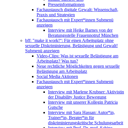
Presseinformationen
Fachaustausch digitale Gewalt: Wissenschaft,
Praxis und Strategien
Fachaustausch mit Expert*innen
Submenü
anzeigen
Interview mit Heike Barnes von der
Beratungsstelle Frauennotruf München
bff: "make it work!“: Für einen Arbeitsplatz ohne
sexuelle Diskriminierung, Belästigung und Gewalt!
Submenü anzeigen
Video-Clips: Was ist sexuelle Belästigung am
Arbeitsplatz? Was tun?
Neue rechtliche Möglichkeiten gegen sexuelle
Belästigung am Arbeitsplatz
Social Media Aktionen
Fachaustausch mit Expert*innen
Submenü
anzeigen
Interview mit Marlene Krubner: Aktivistin
der Disability Justice Bewegung
Interview mit unserer Kollegin Patricia
Gutsche
Interview mit Sara Hassan: Autor*in,
Trainer*in, Berater*in für
diskriminierungskritische Schulungsarbeit
Interview mit Prof. Dr. med. Sabine