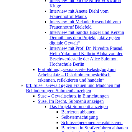
Interview mit Nicole Burek & Ricarda
Kluge
Interview mit Anette Diehl vom
Frauennotruf Mainz
Interview mit Melanie Rosendahl vom
Frauennotruf Bielefeld
Interview mit Sandra Boger und Kerstin
Demuth aus dem Projekt „aktiv gegen
digitale Gewalt“
Interview mit Prof. Dr. Nivedita Prasad,
Helin Yakut und Kathrin Blaha von der
Beschwerdestelle der Alice Salomon
Hochschule Berlin
Fortbildung „sexualisierte Belästigung am
Arbeitsplatz – Diskriminierungskritisch
erkennen, reflektieren und handeln“
bff: Suse - Gewalt gegen Frauen und Mädchen mit
Behinderungen
Submenü anzeigen
Suse – Gewaltschutz in Einrichtungen
Suse. Im Recht.
Submenü anzeigen
Das Projekt
Submenü anzeigen
Barrieren abbauen
Selbstermächtigung
Schlüsselpersonen sensibilisieren
Barrieren in Strafverfahren abbauen