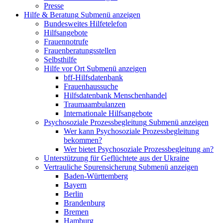
Presse
Hilfe & Beratung
Submenü anzeigen
Bundesweites Hilfetelefon
Hilfsangebote
Frauennotrufe
Frauenberatungsstellen
Selbsthilfe
Hilfe vor Ort
Submenü anzeigen
bff-Hilfsdatenbank
Frauenhaussuche
Hilfsdatenbank Menschenhandel
Traumaambulanzen
Internationale Hilfsangebote
Psychosoziale Prozessbegleitung
Submenü anzeigen
Wer kann Psychosoziale Prozessbegleitung
bekommen?
Wer bietet Psychosoziale Prozessbegleitung an?
Unterstützung für Geflüchtete aus der Ukraine
Vertrauliche Spurensicherung
Submenü anzeigen
Baden-Württemberg
Bayern
Berlin
Brandenburg
Bremen
Hamburg