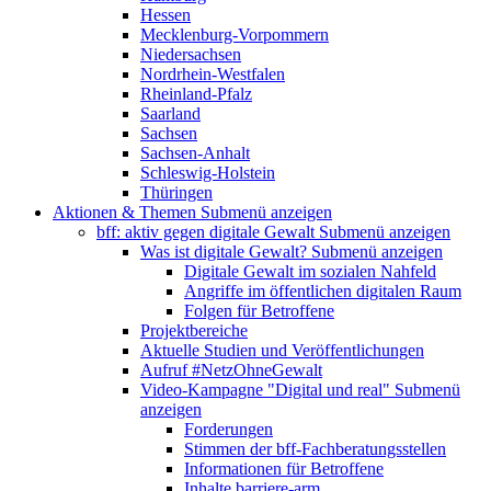
Hessen
Mecklenburg-Vorpommern
Niedersachsen
Nordrhein-Westfalen
Rheinland-Pfalz
Saarland
Sachsen
Sachsen-Anhalt
Schleswig-Holstein
Thüringen
Aktionen & Themen
Submenü anzeigen
bff: aktiv gegen digitale Gewalt
Submenü anzeigen
Was ist digitale Gewalt?
Submenü anzeigen
Digitale Gewalt im sozialen Nahfeld
Angriffe im öffentlichen digitalen Raum
Folgen für Betroffene
Projektbereiche
Aktuelle Studien und Veröffentlichungen
Aufruf #NetzOhneGewalt
Video-Kampagne "Digital und real"
Submenü
anzeigen
Forderungen
Stimmen der bff-Fachberatungsstellen
Informationen für Betroffene
Inhalte barriere-arm