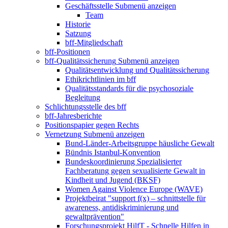
Geschäftsstelle
Submenü anzeigen
Team
Historie
Satzung
bff-Mitgliedschaft
bff-Positionen
bff-Qualitätssicherung
Submenü anzeigen
Qualitätsentwicklung und Qualitätssicherung
Ethikrichtlinien im bff
Qualitätsstandards für die psychosoziale
Begleitung
Schlichtungsstelle des bff
bff-Jahresberichte
Positionspapier gegen Rechts
Vernetzung
Submenü anzeigen
Bund-Länder-Arbeitsgruppe häusliche Gewalt
Bündnis Istanbul-Konvention
Bundeskoordinierung Spezialisierter
Fachberatung gegen sexualisierte Gewalt in
Kindheit und Jugend (BKSF)
Women Against Violence Europe (WAVE)
Projektbeirat "support f(x) – schnittstelle für
awareness, antidiskriminierung und
gewaltprävention"
Forschungsprojekt HilfT - Schnelle Hilfen in