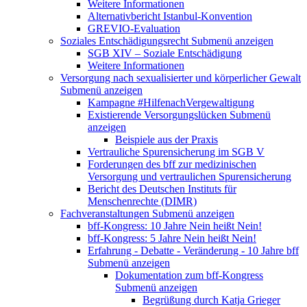
Weitere Informationen
Alternativbericht Istanbul-Konvention
GREVIO-Evaluation
Soziales Entschädigungsrecht
Submenü anzeigen
SGB XIV – Soziale Entschädigung
Weitere Informationen
Versorgung nach sexualisierter und körperlicher Gewalt
Submenü anzeigen
Kampagne #HilfenachVergewaltigung
Existierende Versorgungslücken
Submenü
anzeigen
Beispiele aus der Praxis
Vertrauliche Spurensicherung im SGB V
Forderungen des bff zur medizinischen
Versorgung und vertraulichen Spurensicherung
Bericht des Deutschen Instituts für
Menschenrechte (DIMR)
Fachveranstaltungen
Submenü anzeigen
bff-Kongress: 10 Jahre Nein heißt Nein!
bff-Kongress: 5 Jahre Nein heißt Nein!
Erfahrung - Debatte - Veränderung - 10 Jahre bff
Submenü anzeigen
Dokumentation zum bff-Kongress
Submenü anzeigen
Begrüßung durch Katja Grieger