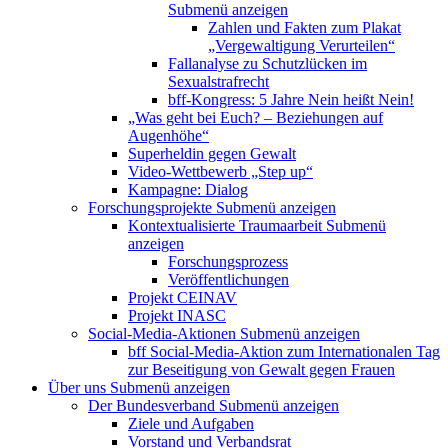
Submenü anzeigen
Zahlen und Fakten zum Plakat
„Vergewaltigung Verurteilen“
Fallanalyse zu Schutzlücken im
Sexualstrafrecht
bff-Kongress: 5 Jahre Nein heißt Nein!
„Was geht bei Euch? – Beziehungen auf
Augenhöhe“
Superheldin gegen Gewalt
Video-Wettbewerb „Step up“
Kampagne: Dialog
Forschungsprojekte
Submenü anzeigen
Kontextualisierte Traumaarbeit
Submenü
anzeigen
Forschungsprozess
Veröffentlichungen
Projekt CEINAV
Projekt INASC
Social-Media-Aktionen
Submenü anzeigen
bff Social-Media-Aktion zum Internationalen Tag
zur Beseitigung von Gewalt gegen Frauen
Über uns
Submenü anzeigen
Der Bundesverband
Submenü anzeigen
Ziele und Aufgaben
Vorstand und Verbandsrat