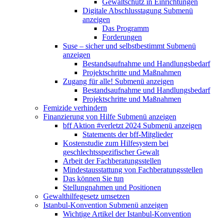
Gewaltschutz in Einrichtungen
Digitale Abschlusstagung
Submenü
anzeigen
Das Programm
Forderungen
Suse – sicher und selbstbestimmt
Submenü
anzeigen
Bestandsaufnahme und Handlungsbedarf
Projektschritte und Maßnahmen
Zugang für alle!
Submenü anzeigen
Bestandsaufnahme und Handlungsbedarf
Projektschritte und Maßnahmen
Femizide verhindern
Finanzierung von Hilfe
Submenü anzeigen
bff Aktion #verletzt 2024
Submenü anzeigen
Statements der bff-Mitglieder
Kostenstudie zum Hilfesystem bei
geschlechtsspezifischer Gewalt
Arbeit der Fachberatungsstellen
Mindestausstattung von Fachberatungsstellen
Das können Sie tun
Stellungnahmen und Positionen
Gewalthilfegesetz umsetzen
Istanbul-Konvention
Submenü anzeigen
Wichtige Artikel der Istanbul-Konvention