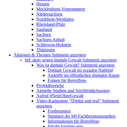
Hessen
Mecklenburg-Vorpommern
Niedersachsen
Nordrhein-Westfalen
Rheinland-Pfalz
Saarland
Sachsen
Sachsen-Anhalt
Schleswig-Holstein
Thüringen
Aktionen & Themen
Submenü anzeigen
bff: aktiv gegen digitale Gewalt
Submenü anzeigen
Was ist digitale Gewalt?
Submenü anzeigen
Digitale Gewalt im sozialen Nahfeld
Angriffe im öffentlichen digitalen Raum
Folgen für Betroffene
Projektbereiche
Aktuelle Studien und Veröffentlichungen
Aufruf #NetzOhneGewalt
Video-Kampagne "Digital und real"
Submenü
anzeigen
Forderungen
Stimmen der bff-Fachberatungsstellen
Informationen für Betroffene
Inhalte barriere-arm