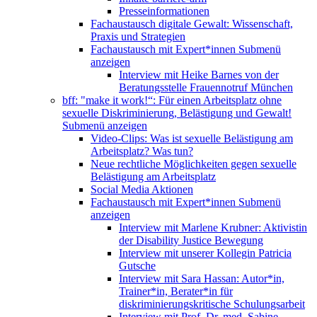
Presseinformationen
Fachaustausch digitale Gewalt: Wissenschaft,
Praxis und Strategien
Fachaustausch mit Expert*innen
Submenü
anzeigen
Interview mit Heike Barnes von der
Beratungsstelle Frauennotruf München
bff: "make it work!“: Für einen Arbeitsplatz ohne
sexuelle Diskriminierung, Belästigung und Gewalt!
Submenü anzeigen
Video-Clips: Was ist sexuelle Belästigung am
Arbeitsplatz? Was tun?
Neue rechtliche Möglichkeiten gegen sexuelle
Belästigung am Arbeitsplatz
Social Media Aktionen
Fachaustausch mit Expert*innen
Submenü
anzeigen
Interview mit Marlene Krubner: Aktivistin
der Disability Justice Bewegung
Interview mit unserer Kollegin Patricia
Gutsche
Interview mit Sara Hassan: Autor*in,
Trainer*in, Berater*in für
diskriminierungskritische Schulungsarbeit
Interview mit Prof. Dr. med. Sabine