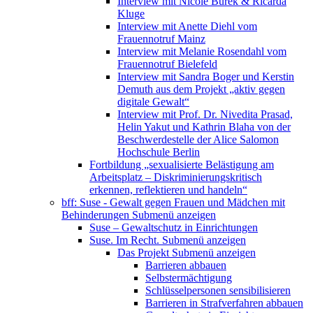
Interview mit Nicole Burek & Ricarda
Kluge
Interview mit Anette Diehl vom
Frauennotruf Mainz
Interview mit Melanie Rosendahl vom
Frauennotruf Bielefeld
Interview mit Sandra Boger und Kerstin
Demuth aus dem Projekt „aktiv gegen
digitale Gewalt“
Interview mit Prof. Dr. Nivedita Prasad,
Helin Yakut und Kathrin Blaha von der
Beschwerdestelle der Alice Salomon
Hochschule Berlin
Fortbildung „sexualisierte Belästigung am
Arbeitsplatz – Diskriminierungskritisch
erkennen, reflektieren und handeln“
bff: Suse - Gewalt gegen Frauen und Mädchen mit
Behinderungen
Submenü anzeigen
Suse – Gewaltschutz in Einrichtungen
Suse. Im Recht.
Submenü anzeigen
Das Projekt
Submenü anzeigen
Barrieren abbauen
Selbstermächtigung
Schlüsselpersonen sensibilisieren
Barrieren in Strafverfahren abbauen