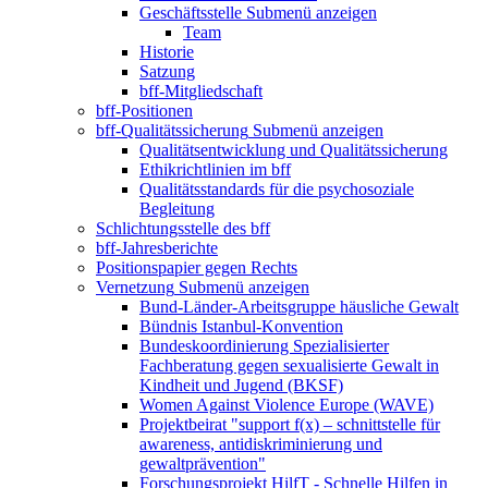
Geschäftsstelle
Submenü anzeigen
Team
Historie
Satzung
bff-Mitgliedschaft
bff-Positionen
bff-Qualitätssicherung
Submenü anzeigen
Qualitätsentwicklung und Qualitätssicherung
Ethikrichtlinien im bff
Qualitätsstandards für die psychosoziale
Begleitung
Schlichtungsstelle des bff
bff-Jahresberichte
Positionspapier gegen Rechts
Vernetzung
Submenü anzeigen
Bund-Länder-Arbeitsgruppe häusliche Gewalt
Bündnis Istanbul-Konvention
Bundeskoordinierung Spezialisierter
Fachberatung gegen sexualisierte Gewalt in
Kindheit und Jugend (BKSF)
Women Against Violence Europe (WAVE)
Projektbeirat "support f(x) – schnittstelle für
awareness, antidiskriminierung und
gewaltprävention"
Forschungsprojekt HilfT - Schnelle Hilfen in