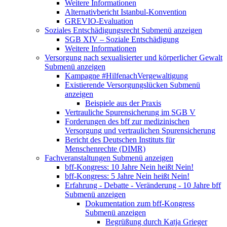
Weitere Informationen
Alternativbericht Istanbul-Konvention
GREVIO-Evaluation
Soziales Entschädigungsrecht
Submenü anzeigen
SGB XIV – Soziale Entschädigung
Weitere Informationen
Versorgung nach sexualisierter und körperlicher Gewalt
Submenü anzeigen
Kampagne #HilfenachVergewaltigung
Existierende Versorgungslücken
Submenü
anzeigen
Beispiele aus der Praxis
Vertrauliche Spurensicherung im SGB V
Forderungen des bff zur medizinischen
Versorgung und vertraulichen Spurensicherung
Bericht des Deutschen Instituts für
Menschenrechte (DIMR)
Fachveranstaltungen
Submenü anzeigen
bff-Kongress: 10 Jahre Nein heißt Nein!
bff-Kongress: 5 Jahre Nein heißt Nein!
Erfahrung - Debatte - Veränderung - 10 Jahre bff
Submenü anzeigen
Dokumentation zum bff-Kongress
Submenü anzeigen
Begrüßung durch Katja Grieger