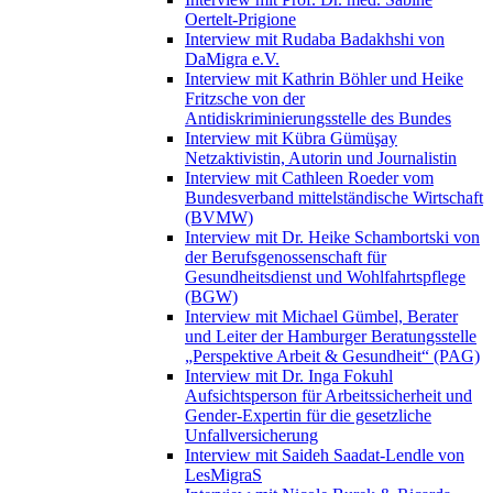
Oertelt-Prigione
Interview mit Rudaba Badakhshi von
DaMigra e.V.
Interview mit Kathrin Böhler und Heike
Fritzsche von der
Antidiskriminierungsstelle des Bundes
Interview mit Kübra Gümüşay
Netzaktivistin, Autorin und Journalistin
Interview mit Cathleen Roeder vom
Bundesverband mittelständische Wirtschaft
(BVMW)
Interview mit Dr. Heike Schambortski von
der Berufsgenossenschaft für
Gesundheitsdienst und Wohlfahrtspflege
(BGW)
Interview mit Michael Gümbel, Berater
und Leiter der Hamburger Beratungsstelle
„Perspektive Arbeit & Gesundheit“ (PAG)
Interview mit Dr. Inga Fokuhl
Aufsichtsperson für Arbeitssicherheit und
Gender-Expertin für die gesetzliche
Unfallversicherung
Interview mit Saideh Saadat-Lendle von
LesMigraS