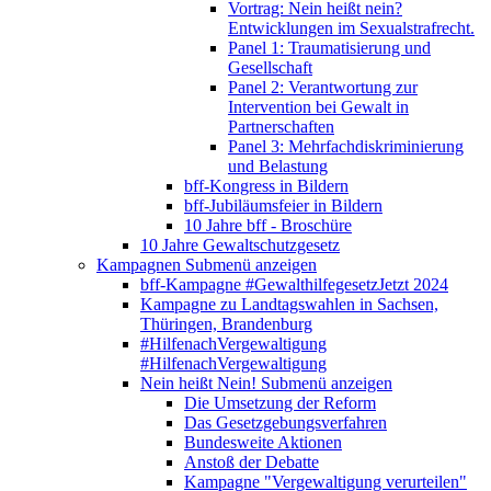
Vortrag: Nein heißt nein?
Entwicklungen im Sexualstrafrecht.
Panel 1: Traumatisierung und
Gesellschaft
Panel 2: Verantwortung zur
Intervention bei Gewalt in
Partnerschaften
Panel 3: Mehrfachdiskriminierung
und Belastung
bff-Kongress in Bildern
bff-Jubiläumsfeier in Bildern
10 Jahre bff - Broschüre
10 Jahre Gewaltschutzgesetz
Kampagnen
Submenü anzeigen
bff-Kampagne #GewalthilfegesetzJetzt 2024
Kampagne zu Landtagswahlen in Sachsen,
Thüringen, Brandenburg
#HilfenachVergewaltigung
#HilfenachVergewaltigung
Nein heißt Nein!
Submenü anzeigen
Die Umsetzung der Reform
Das Gesetzgebungsverfahren
Bundesweite Aktionen
Anstoß der Debatte
Kampagne "Vergewaltigung verurteilen"