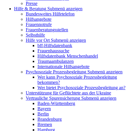
Presse
Hilfe & Beratung
Submenü anzeigen
Bundesweites Hilfetelefon
Hilfsangebote
Frauennotrufe
Frauenberatungsstellen
Selbsthilfe
Hilfe vor Ort
Submenü anzeigen
bff-Hilfsdatenbank
Frauenhaussuche
Hilfsdatenbank Menschenhandel
Traumaambulanzen
Internationale Hilfsangebote
Psychosoziale Prozessbegleitung
Submenü anzeigen
Wer kann Psychosoziale Prozessbegleitung
bekommen?
Wer bietet Psychosoziale Prozessbegleitung an?
Unterstützung für Geflüchtete aus der Ukraine
Vertrauliche Spurensicherung
Submenü anzeigen
Baden-Württemberg
Bayern
Berlin
Brandenburg
Bremen
Hamburg