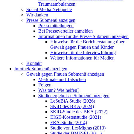
Traumaambulanzen
Social Media Netiquette
Wir danken
Presse
Submenü anzeigen
Pressemitteilungen
Bei Presseverteiler anmelden
Informationen für die Presse
Submenü anzeigen
Hinweise für die Berichterstattung über
Gewalt gegen Frauen und Kinder
Hinweise für die Interviewführung
Weitere Informationen für Medien
Kontakt
Infothek
Submenü anzeigen
Gewalt gegen Frauen
Submenü anzeigen
Merkmale und Tatsachen
Folgen
Was tun? Wie helfen?
Studienergebnisse
Submenü anzeigen
LeSuBiA Studie (2026)
SKiD des BKA (2024)
SKiD-Studie des BKA (2022)
EIGE-Kostenstudie (2021)
FRA-Studie (2014)
Studie von LesMigras (2013)
Studie des BMFSFJ (2011)