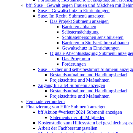
bff: Suse - Gewalt gegen Frauen und Mädchen mit Behi
Suse – Gewaltschutz in Einrichtungen
Suse. Im Recht.
Submenü anzeigen
Das Projekt
Submenü anzeigen
Barrieren abbauen
Selbstermächtigung
Schlüsselpersonen sensibilisieren
Barrieren in Strafverfahren abbauen
Gewaltschutz in Einrichtungen
Digitale Abschlusstagung
Submenü anzeige
Das Programm
Forderungen
Suse – sicher und selbstbestimmt
Submenü anzeig
Bestandsaufnahme und Handlungsbedarf
Projektschritte und Maßnahmen
Zugang für alle!
Submenü anzeigen
Bestandsaufnahme und Handlungsbedarf
Projektschritte und Maßnahmen
Femizide verhindern
Finanzierung von Hilfe
Submenü anzeigen
bff Aktion #verletzt 2024
Submenü anzeigen
Statements der bff-Mitglieder
Kostenstudie zum Hilfesystem bei geschlechtsspez
Arbeit der Fachberatungsstellen