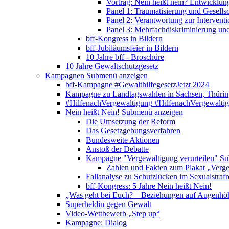
Vortrag: Nein heißt nein? Entwicklung
Panel 1: Traumatisierung und Gesells
Panel 2: Verantwortung zur Interventi
Panel 3: Mehrfachdiskriminierung un
bff-Kongress in Bildern
bff-Jubiläumsfeier in Bildern
10 Jahre bff - Broschüre
10 Jahre Gewaltschutzgesetz
Kampagnen
Submenü anzeigen
bff-Kampagne #GewalthilfegesetzJetzt 2024
Kampagne zu Landtagswahlen in Sachsen, Thürin
#HilfenachVergewaltigung
#HilfenachVergewalti
Nein heißt Nein!
Submenü anzeigen
Die Umsetzung der Reform
Das Gesetzgebungsverfahren
Bundesweite Aktionen
Anstoß der Debatte
Kampagne "Vergewaltigung verurteilen"
Su
Zahlen und Fakten zum Plakat „Verge
Fallanalyse zu Schutzlücken im Sexualstrafr
bff-Kongress: 5 Jahre Nein heißt Nein!
„Was geht bei Euch? – Beziehungen auf Augenhö
Superheldin gegen Gewalt
Video-Wettbewerb „Step up“
Kampagne: Dialog