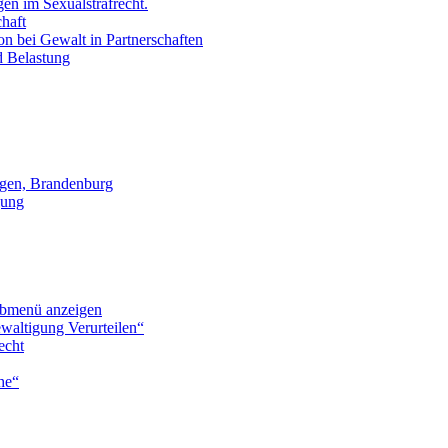
en im Sexualstrafrecht.
chaft
on bei Gewalt in Partnerschaften
d Belastung
gen, Brandenburg
gung
bmenü anzeigen
waltigung Verurteilen“
echt
he“