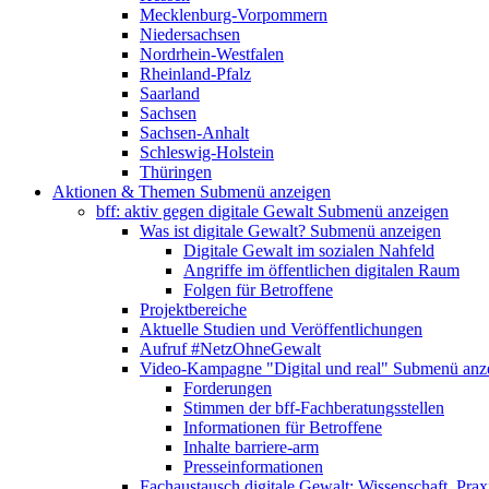
Mecklenburg-Vorpommern
Niedersachsen
Nordrhein-Westfalen
Rheinland-Pfalz
Saarland
Sachsen
Sachsen-Anhalt
Schleswig-Holstein
Thüringen
Aktionen & Themen
Submenü anzeigen
bff: aktiv gegen digitale Gewalt
Submenü anzeigen
Was ist digitale Gewalt?
Submenü anzeigen
Digitale Gewalt im sozialen Nahfeld
Angriffe im öffentlichen digitalen Raum
Folgen für Betroffene
Projektbereiche
Aktuelle Studien und Veröffentlichungen
Aufruf #NetzOhneGewalt
Video-Kampagne "Digital und real"
Submenü anz
Forderungen
Stimmen der bff-Fachberatungsstellen
Informationen für Betroffene
Inhalte barriere-arm
Presseinformationen
Fachaustausch digitale Gewalt: Wissenschaft, Prax