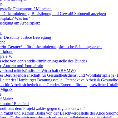
en
ngsstelle Frauennotruf München
lle Diskriminierung, Belästigung und Gewalt!
Submenü anzeigen
itsplatz? Was tun?
ästigung am Arbeitsplatz
en
er Disability Justice Bewegung
sche
*in, Berater*in für diskriminierungskritische Schulungsarbeit
Prigione
ra e.V.
zsche von der Antidiskriminierungsstelle des Bundes
, Autorin und Journalistin
verband mittelständische Wirtschaft (BVMW)
der Berufsgenossenschaft für Gesundheitsdienst und Wohlfahrtspflege
 Leiter der Hamburger Beratungsstelle „Perspektive Arbeit & Gesundh
on für Arbeitssicherheit und Gender-Expertin für die gesetzliche Unfal
esMigraS
e
uf Mainz
nnotruf Bielefeld
uth aus dem Projekt „aktiv gegen digitale Gewalt“
elin Yakut und Kathrin Blaha von der Beschwerdestelle der Alice Salo
latz – Diskriminierungskritisch erkennen, reflektieren und handeln“