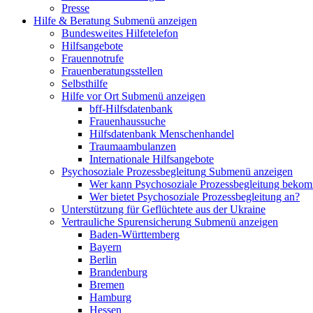
Presse
Hilfe & Beratung
Submenü anzeigen
Bundesweites Hilfetelefon
Hilfsangebote
Frauennotrufe
Frauenberatungsstellen
Selbsthilfe
Hilfe vor Ort
Submenü anzeigen
bff-Hilfsdatenbank
Frauenhaussuche
Hilfsdatenbank Menschenhandel
Traumaambulanzen
Internationale Hilfsangebote
Psychosoziale Prozessbegleitung
Submenü anzeigen
Wer kann Psychosoziale Prozessbegleitung beko
Wer bietet Psychosoziale Prozessbegleitung an?
Unterstützung für Geflüchtete aus der Ukraine
Vertrauliche Spurensicherung
Submenü anzeigen
Baden-Württemberg
Bayern
Berlin
Brandenburg
Bremen
Hamburg
Hessen