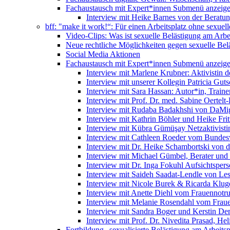
Fachaustausch mit Expert*innen
Submenü anzeig
Interview mit Heike Barnes von der Beratu
bff: "make it work!“: Für einen Arbeitsplatz ohne sexue
Video-Clips: Was ist sexuelle Belästigung am Arbe
Neue rechtliche Möglichkeiten gegen sexuelle Bel
Social Media Aktionen
Fachaustausch mit Expert*innen
Submenü anzeig
Interview mit Marlene Krubner: Aktivistin d
Interview mit unserer Kollegin Patricia Gut
Interview mit Sara Hassan: Autor*in, Trainer
Interview mit Prof. Dr. med. Sabine Oertelt-
Interview mit Rudaba Badakhshi von DaMig
Interview mit Kathrin Böhler und Heike Frit
Interview mit Kübra Gümüşay Netzaktivistin
Interview mit Cathleen Roeder vom Bundes
Interview mit Dr. Heike Schambortski von 
Interview mit Michael Gümbel, Berater und
Interview mit Dr. Inga Fokuhl Aufsichtspers
Interview mit Saideh Saadat-Lendle von L
Interview mit Nicole Burek & Ricarda Klug
Interview mit Anette Diehl vom Frauennotr
Interview mit Melanie Rosendahl vom Fraue
Interview mit Sandra Boger und Kerstin Dem
Interview mit Prof. Dr. Nivedita Prasad, H
Fortbildung „sexualisierte Belästigung am Arbeitsp