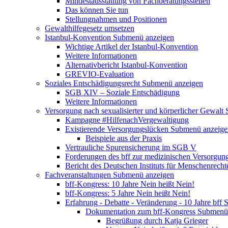
Mindestausstattung von Fachberatungsstellen
Das können Sie tun
Stellungnahmen und Positionen
Gewalthilfegesetz umsetzen
Istanbul-Konvention
Submenü anzeigen
Wichtige Artikel der Istanbul-Konvention
Weitere Informationen
Alternativbericht Istanbul-Konvention
GREVIO-Evaluation
Soziales Entschädigungsrecht
Submenü anzeigen
SGB XIV – Soziale Entschädigung
Weitere Informationen
Versorgung nach sexualisierter und körperlicher Gewalt
Kampagne #HilfenachVergewaltigung
Existierende Versorgungslücken
Submenü anzeige
Beispiele aus der Praxis
Vertrauliche Spurensicherung im SGB V
Forderungen des bff zur medizinischen Versorgun
Bericht des Deutschen Instituts für Menschenrech
Fachveranstaltungen
Submenü anzeigen
bff-Kongress: 10 Jahre Nein heißt Nein!
bff-Kongress: 5 Jahre Nein heißt Nein!
Erfahrung - Debatte - Veränderung - 10 Jahre bff
S
Dokumentation zum bff-Kongress
Submenü 
Begrüßung durch Katja Grieger