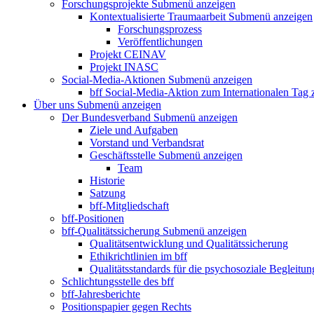
Forschungsprojekte
Submenü anzeigen
Kontextualisierte Traumaarbeit
Submenü anzeigen
Forschungsprozess
Veröffentlichungen
Projekt CEINAV
Projekt INASC
Social-Media-Aktionen
Submenü anzeigen
bff Social-Media-Aktion zum Internationalen Tag
Über uns
Submenü anzeigen
Der Bundesverband
Submenü anzeigen
Ziele und Aufgaben
Vorstand und Verbandsrat
Geschäftsstelle
Submenü anzeigen
Team
Historie
Satzung
bff-Mitgliedschaft
bff-Positionen
bff-Qualitätssicherung
Submenü anzeigen
Qualitätsentwicklung und Qualitätssicherung
Ethikrichtlinien im bff
Qualitätsstandards für die psychosoziale Begleitun
Schlichtungsstelle des bff
bff-Jahresberichte
Positionspapier gegen Rechts