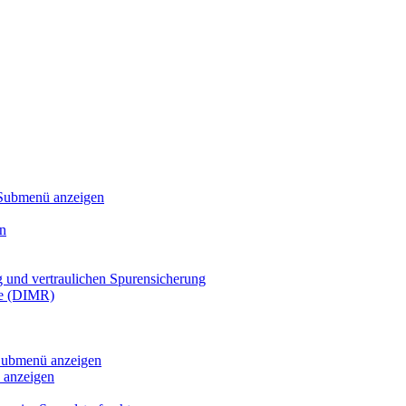
Submenü anzeigen
n
g und vertraulichen Spurensicherung
te (DIMR)
ubmenü anzeigen
anzeigen