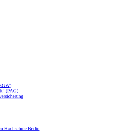
 (BGW)
eit“ (PAG)
lversicherung
mon Hochschule Berlin