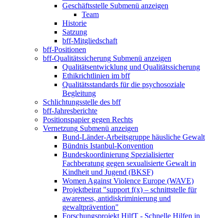
Geschäftsstelle
Submenü anzeigen
Team
Historie
Satzung
bff-Mitgliedschaft
bff-Positionen
bff-Qualitätssicherung
Submenü anzeigen
Qualitätsentwicklung und Qualitätssicherung
Ethikrichtlinien im bff
Qualitätsstandards für die psychosoziale
Begleitung
Schlichtungsstelle des bff
bff-Jahresberichte
Positionspapier gegen Rechts
Vernetzung
Submenü anzeigen
Bund-Länder-Arbeitsgruppe häusliche Gewalt
Bündnis Istanbul-Konvention
Bundeskoordinierung Spezialisierter
Fachberatung gegen sexualisierte Gewalt in
Kindheit und Jugend (BKSF)
Women Against Violence Europe (WAVE)
Projektbeirat "support f(x) – schnittstelle für
awareness, antidiskriminierung und
gewaltprävention"
Forschungsprojekt HilfT - Schnelle Hilfen in