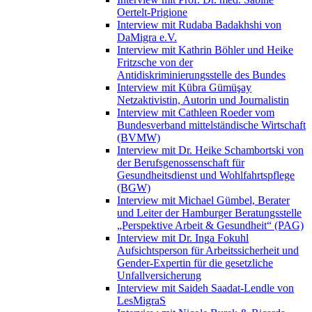
Oertelt-Prigione
Interview mit Rudaba Badakhshi von
DaMigra e.V.
Interview mit Kathrin Böhler und Heike
Fritzsche von der
Antidiskriminierungsstelle des Bundes
Interview mit Kübra Gümüşay
Netzaktivistin, Autorin und Journalistin
Interview mit Cathleen Roeder vom
Bundesverband mittelständische Wirtschaft
(BVMW)
Interview mit Dr. Heike Schambortski von
der Berufsgenossenschaft für
Gesundheitsdienst und Wohlfahrtspflege
(BGW)
Interview mit Michael Gümbel, Berater
und Leiter der Hamburger Beratungsstelle
„Perspektive Arbeit & Gesundheit“ (PAG)
Interview mit Dr. Inga Fokuhl
Aufsichtsperson für Arbeitssicherheit und
Gender-Expertin für die gesetzliche
Unfallversicherung
Interview mit Saideh Saadat-Lendle von
LesMigraS