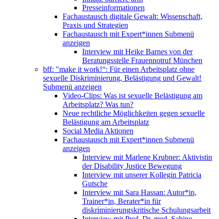
Presseinformationen
Fachaustausch digitale Gewalt: Wissenschaft,
Praxis und Strategien
Fachaustausch mit Expert*innen
Submenü
anzeigen
Interview mit Heike Barnes von der
Beratungsstelle Frauennotruf München
bff: "make it work!“: Für einen Arbeitsplatz ohne
sexuelle Diskriminierung, Belästigung und Gewalt!
Submenü anzeigen
Video-Clips: Was ist sexuelle Belästigung am
Arbeitsplatz? Was tun?
Neue rechtliche Möglichkeiten gegen sexuelle
Belästigung am Arbeitsplatz
Social Media Aktionen
Fachaustausch mit Expert*innen
Submenü
anzeigen
Interview mit Marlene Krubner: Aktivistin
der Disability Justice Bewegung
Interview mit unserer Kollegin Patricia
Gutsche
Interview mit Sara Hassan: Autor*in,
Trainer*in, Berater*in für
diskriminierungskritische Schulungsarbeit
Interview mit Prof. Dr. med. Sabine