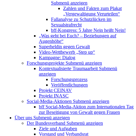
Submenü anzeigen
Zahlen und Fakten zum Plakat
„Vergewaltigung Verurteilen“
Fallanalyse zu Schutzlücken im
Sexualstrafrecht
bff-Kongress: 5 Jahre Nein heißt Nein!
„Was geht bei Euch? – Beziehungen auf
Augenhöhe“
Superheldin gegen Gewalt
Video-Wettbewerb „Step up“
Kampagne: Dialog
Forschungsprojekte
Submenü anzeigen
Kontextualisierte Traumaarbeit
Submenü
anzeigen
Forschungsprozess
Veröffentlichungen
Projekt CEINAV
Projekt INASC
Social-Media-Aktionen
Submenü anzeigen
bff Social-Media-Aktion zum Internationalen Tag
zur Beseitigung von Gewalt gegen Frauen
Über uns
Submenü anzeigen
Der Bundesverband
Submenü anzeigen
Ziele und Aufgaben
Vorstand und Verbandsrat