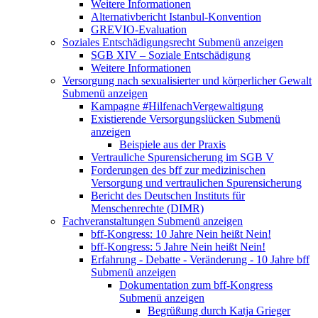
Weitere Informationen
Alternativbericht Istanbul-Konvention
GREVIO-Evaluation
Soziales Entschädigungsrecht
Submenü anzeigen
SGB XIV – Soziale Entschädigung
Weitere Informationen
Versorgung nach sexualisierter und körperlicher Gewalt
Submenü anzeigen
Kampagne #HilfenachVergewaltigung
Existierende Versorgungslücken
Submenü
anzeigen
Beispiele aus der Praxis
Vertrauliche Spurensicherung im SGB V
Forderungen des bff zur medizinischen
Versorgung und vertraulichen Spurensicherung
Bericht des Deutschen Instituts für
Menschenrechte (DIMR)
Fachveranstaltungen
Submenü anzeigen
bff-Kongress: 10 Jahre Nein heißt Nein!
bff-Kongress: 5 Jahre Nein heißt Nein!
Erfahrung - Debatte - Veränderung - 10 Jahre bff
Submenü anzeigen
Dokumentation zum bff-Kongress
Submenü anzeigen
Begrüßung durch Katja Grieger