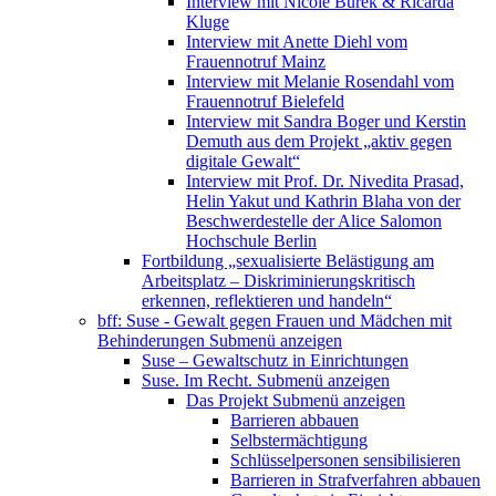
Interview mit Nicole Burek & Ricarda
Kluge
Interview mit Anette Diehl vom
Frauennotruf Mainz
Interview mit Melanie Rosendahl vom
Frauennotruf Bielefeld
Interview mit Sandra Boger und Kerstin
Demuth aus dem Projekt „aktiv gegen
digitale Gewalt“
Interview mit Prof. Dr. Nivedita Prasad,
Helin Yakut und Kathrin Blaha von der
Beschwerdestelle der Alice Salomon
Hochschule Berlin
Fortbildung „sexualisierte Belästigung am
Arbeitsplatz – Diskriminierungskritisch
erkennen, reflektieren und handeln“
bff: Suse - Gewalt gegen Frauen und Mädchen mit
Behinderungen
Submenü anzeigen
Suse – Gewaltschutz in Einrichtungen
Suse. Im Recht.
Submenü anzeigen
Das Projekt
Submenü anzeigen
Barrieren abbauen
Selbstermächtigung
Schlüsselpersonen sensibilisieren
Barrieren in Strafverfahren abbauen