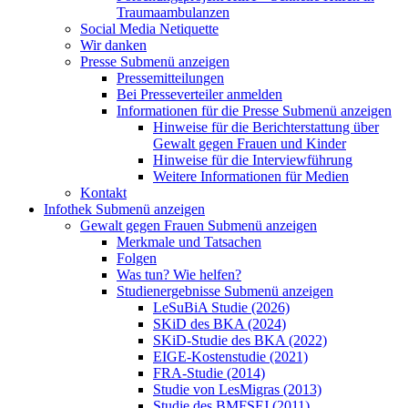
Traumaambulanzen
Social Media Netiquette
Wir danken
Presse
Submenü anzeigen
Pressemitteilungen
Bei Presseverteiler anmelden
Informationen für die Presse
Submenü anzeigen
Hinweise für die Berichterstattung über
Gewalt gegen Frauen und Kinder
Hinweise für die Interviewführung
Weitere Informationen für Medien
Kontakt
Infothek
Submenü anzeigen
Gewalt gegen Frauen
Submenü anzeigen
Merkmale und Tatsachen
Folgen
Was tun? Wie helfen?
Studienergebnisse
Submenü anzeigen
LeSuBiA Studie (2026)
SKiD des BKA (2024)
SKiD-Studie des BKA (2022)
EIGE-Kostenstudie (2021)
FRA-Studie (2014)
Studie von LesMigras (2013)
Studie des BMFSFJ (2011)