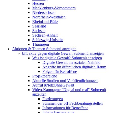
Hessen
Mecklenburg-Vorpommern
Niedersachsen
Nordrhein-Westfalen
Rheinland-Pfalz
Saarland
Sachsen
Sachsen-Anhalt
Schleswig-Holstein
Thüringen
Aktionen & Themen
Submenü anzeigen
bff: aktiv gegen digitale Gewalt
Submenü anzeigen
Was ist digitale Gewalt?
Submenü anzeigen
Digitale Gewalt im sozialen Nahfeld
Angriffe im öffentlichen digitalen Raum
Folgen für Betroffene
Projektbereiche
Aktuelle Studien und Veröffentlichungen
Aufruf #NetzOhneGewalt
Video-Kampagne "Digital und real"
Submenü
anzeigen
Forderungen
Stimmen der bff-Fachberatungsstellen
Informationen für Betroffene
Inhalte barriere-arm