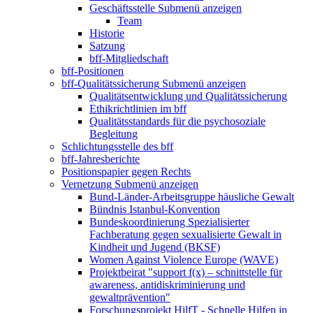
Geschäftsstelle
Submenü anzeigen
Team
Historie
Satzung
bff-Mitgliedschaft
bff-Positionen
bff-Qualitätssicherung
Submenü anzeigen
Qualitätsentwicklung und Qualitätssicherung
Ethikrichtlinien im bff
Qualitätsstandards für die psychosoziale
Begleitung
Schlichtungsstelle des bff
bff-Jahresberichte
Positionspapier gegen Rechts
Vernetzung
Submenü anzeigen
Bund-Länder-Arbeitsgruppe häusliche Gewalt
Bündnis Istanbul-Konvention
Bundeskoordinierung Spezialisierter
Fachberatung gegen sexualisierte Gewalt in
Kindheit und Jugend (BKSF)
Women Against Violence Europe (WAVE)
Projektbeirat "support f(x) – schnittstelle für
awareness, antidiskriminierung und
gewaltprävention"
Forschungsprojekt HilfT - Schnelle Hilfen in