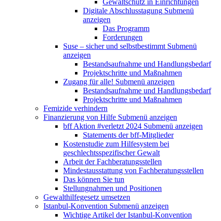
Gewaltschutz in Einrichtungen
Digitale Abschlusstagung
Submenü
anzeigen
Das Programm
Forderungen
Suse – sicher und selbstbestimmt
Submenü
anzeigen
Bestandsaufnahme und Handlungsbedarf
Projektschritte und Maßnahmen
Zugang für alle!
Submenü anzeigen
Bestandsaufnahme und Handlungsbedarf
Projektschritte und Maßnahmen
Femizide verhindern
Finanzierung von Hilfe
Submenü anzeigen
bff Aktion #verletzt 2024
Submenü anzeigen
Statements der bff-Mitglieder
Kostenstudie zum Hilfesystem bei
geschlechtsspezifischer Gewalt
Arbeit der Fachberatungsstellen
Mindestausstattung von Fachberatungsstellen
Das können Sie tun
Stellungnahmen und Positionen
Gewalthilfegesetz umsetzen
Istanbul-Konvention
Submenü anzeigen
Wichtige Artikel der Istanbul-Konvention