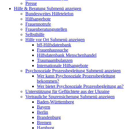
Presse
Hilfe & Beratung
Submenü anzeigen
Bundesweites Hilfetelefon
Hilfsangebote
Frauennotrufe
Frauenberatungsstellen
Selbsthilfe
Hilfe vor Ort
Submenü anzeigen
bff-Hilfsdatenbank
Frauenhaussuche
Hilfsdatenbank Menschenhandel
Traumaambulanzen
Internationale Hilfsangebote
Psychosoziale Prozessbegleitung
Submenü anzeigen
Wer kann Psychosoziale Prozessbegleitung
bekommen?
Wer bietet Psychosoziale Prozessbegleitung an?
Unterstützung für Geflüchtete aus der Ukraine
Vertrauliche Spurensicherung
Submenü anzeigen
Baden-Württemberg
Bayern
Berlin
Brandenburg
Bremen
Hamburg