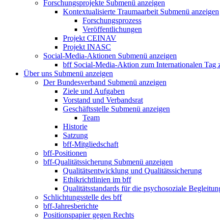
Forschungsprojekte
Submenü anzeigen
Kontextualisierte Traumaarbeit
Submenü anzeigen
Forschungsprozess
Veröffentlichungen
Projekt CEINAV
Projekt INASC
Social-Media-Aktionen
Submenü anzeigen
bff Social-Media-Aktion zum Internationalen Tag
Über uns
Submenü anzeigen
Der Bundesverband
Submenü anzeigen
Ziele und Aufgaben
Vorstand und Verbandsrat
Geschäftsstelle
Submenü anzeigen
Team
Historie
Satzung
bff-Mitgliedschaft
bff-Positionen
bff-Qualitätssicherung
Submenü anzeigen
Qualitätsentwicklung und Qualitätssicherung
Ethikrichtlinien im bff
Qualitätsstandards für die psychosoziale Begleitun
Schlichtungsstelle des bff
bff-Jahresberichte
Positionspapier gegen Rechts