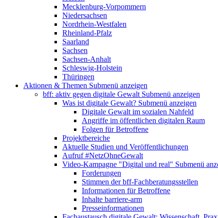
Mecklenburg-Vorpommern
Niedersachsen
Nordrhein-Westfalen
Rheinland-Pfalz
Saarland
Sachsen
Sachsen-Anhalt
Schleswig-Holstein
Thüringen
Aktionen & Themen
Submenü anzeigen
bff: aktiv gegen digitale Gewalt
Submenü anzeigen
Was ist digitale Gewalt?
Submenü anzeigen
Digitale Gewalt im sozialen Nahfeld
Angriffe im öffentlichen digitalen Raum
Folgen für Betroffene
Projektbereiche
Aktuelle Studien und Veröffentlichungen
Aufruf #NetzOhneGewalt
Video-Kampagne "Digital und real"
Submenü anz
Forderungen
Stimmen der bff-Fachberatungsstellen
Informationen für Betroffene
Inhalte barriere-arm
Presseinformationen
Fachaustausch digitale Gewalt: Wissenschaft, Prax