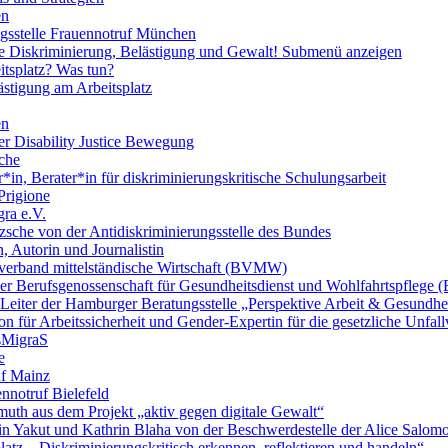
en
ngsstelle Frauennotruf München
lle Diskriminierung, Belästigung und Gewalt!
Submenü anzeigen
itsplatz? Was tun?
ästigung am Arbeitsplatz
en
er Disability Justice Bewegung
sche
*in, Berater*in für diskriminierungskritische Schulungsarbeit
Prigione
ra e.V.
zsche von der Antidiskriminierungsstelle des Bundes
, Autorin und Journalistin
verband mittelständische Wirtschaft (BVMW)
der Berufsgenossenschaft für Gesundheitsdienst und Wohlfahrtspflege
 Leiter der Hamburger Beratungsstelle „Perspektive Arbeit & Gesundh
on für Arbeitssicherheit und Gender-Expertin für die gesetzliche Unfal
esMigraS
e
uf Mainz
nnotruf Bielefeld
uth aus dem Projekt „aktiv gegen digitale Gewalt“
elin Yakut und Kathrin Blaha von der Beschwerdestelle der Alice Salo
latz – Diskriminierungskritisch erkennen, reflektieren und handeln“