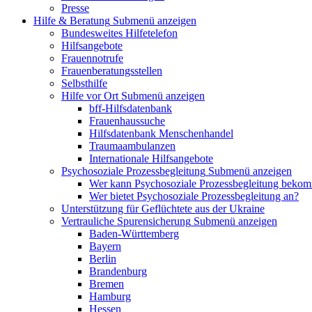
Presse
Hilfe & Beratung
Submenü anzeigen
Bundesweites Hilfetelefon
Hilfsangebote
Frauennotrufe
Frauenberatungsstellen
Selbsthilfe
Hilfe vor Ort
Submenü anzeigen
bff-Hilfsdatenbank
Frauenhaussuche
Hilfsdatenbank Menschenhandel
Traumaambulanzen
Internationale Hilfsangebote
Psychosoziale Prozessbegleitung
Submenü anzeigen
Wer kann Psychosoziale Prozessbegleitung beko
Wer bietet Psychosoziale Prozessbegleitung an?
Unterstützung für Geflüchtete aus der Ukraine
Vertrauliche Spurensicherung
Submenü anzeigen
Baden-Württemberg
Bayern
Berlin
Brandenburg
Bremen
Hamburg
Hessen