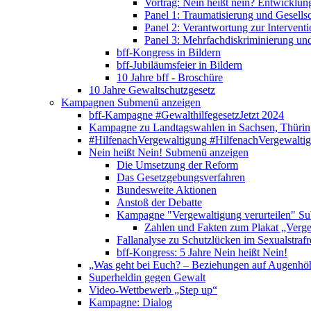
Vortrag: Nein heißt nein? Entwicklung
Panel 1: Traumatisierung und Gesells
Panel 2: Verantwortung zur Interventi
Panel 3: Mehrfachdiskriminierung un
bff-Kongress in Bildern
bff-Jubiläumsfeier in Bildern
10 Jahre bff - Broschüre
10 Jahre Gewaltschutzgesetz
Kampagnen
Submenü anzeigen
bff-Kampagne #GewalthilfegesetzJetzt 2024
Kampagne zu Landtagswahlen in Sachsen, Thürin
#HilfenachVergewaltigung
#HilfenachVergewalti
Nein heißt Nein!
Submenü anzeigen
Die Umsetzung der Reform
Das Gesetzgebungsverfahren
Bundesweite Aktionen
Anstoß der Debatte
Kampagne "Vergewaltigung verurteilen"
Su
Zahlen und Fakten zum Plakat „Verge
Fallanalyse zu Schutzlücken im Sexualstrafr
bff-Kongress: 5 Jahre Nein heißt Nein!
„Was geht bei Euch? – Beziehungen auf Augenhö
Superheldin gegen Gewalt
Video-Wettbewerb „Step up“
Kampagne: Dialog