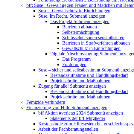
bff: Suse - Gewalt gegen Frauen und Mädchen mit Behi
Suse – Gewaltschutz in Einrichtungen
Suse. Im Recht.
Submenü anzeigen
Das Projekt
Submenü anzeigen
Barrieren abbauen
Selbstermächtigung
Schlüsselpersonen sensibilisieren
Barrieren in Strafverfahren abbauen
Gewaltschutz in Einrichtungen
Digitale Abschlusstagung
Submenü anzeige
Das Programm
Forderungen
Suse – sicher und selbstbestimmt
Submenü anzeig
Bestandsaufnahme und Handlungsbedarf
Projektschritte und Maßnahmen
Zugang für alle!
Submenü anzeigen
Bestandsaufnahme und Handlungsbedarf
Projektschritte und Maßnahmen
Femizide verhindern
Finanzierung von Hilfe
Submenü anzeigen
bff Aktion #verletzt 2024
Submenü anzeigen
Statements der bff-Mitglieder
Kostenstudie zum Hilfesystem bei geschlechtsspez
Arbeit der Fachberatungsstellen