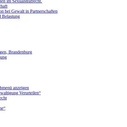
en im Sexualstrafrecht.
chaft
on bei Gewalt in Partnerschaften
d Belastung
gen, Brandenburg
gung
bmenü anzeigen
waltigung Verurteilen“
echt
he“