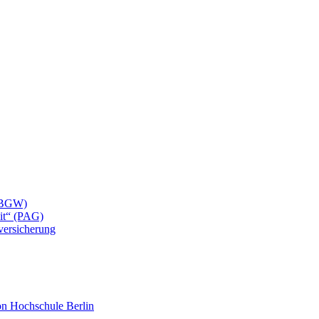
 (BGW)
eit“ (PAG)
lversicherung
mon Hochschule Berlin