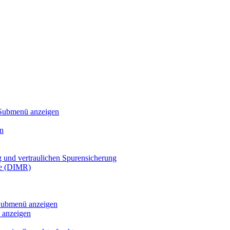
Submenü anzeigen
n
g und vertraulichen Spurensicherung
te (DIMR)
ubmenü anzeigen
anzeigen