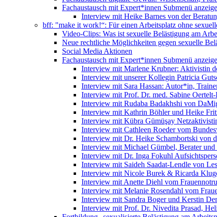
Fachaustausch mit Expert*innen
Submenü anzeig
Interview mit Heike Barnes von der Beratu
bff: "make it work!“: Für einen Arbeitsplatz ohne sexue
Video-Clips: Was ist sexuelle Belästigung am Arbe
Neue rechtliche Möglichkeiten gegen sexuelle Bel
Social Media Aktionen
Fachaustausch mit Expert*innen
Submenü anzeig
Interview mit Marlene Krubner: Aktivistin d
Interview mit unserer Kollegin Patricia Gut
Interview mit Sara Hassan: Autor*in, Trainer
Interview mit Prof. Dr. med. Sabine Oertelt-
Interview mit Rudaba Badakhshi von DaMig
Interview mit Kathrin Böhler und Heike Frit
Interview mit Kübra Gümüşay Netzaktivistin
Interview mit Cathleen Roeder vom Bundes
Interview mit Dr. Heike Schambortski von 
Interview mit Michael Gümbel, Berater und
Interview mit Dr. Inga Fokuhl Aufsichtspers
Interview mit Saideh Saadat-Lendle von L
Interview mit Nicole Burek & Ricarda Klug
Interview mit Anette Diehl vom Frauennotr
Interview mit Melanie Rosendahl vom Fraue
Interview mit Sandra Boger und Kerstin Dem
Interview mit Prof. Dr. Nivedita Prasad, H
Fortbildung „sexualisierte Belästigung am Arbeitsp