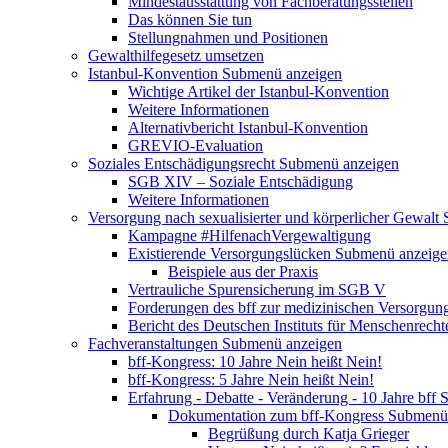
Mindestausstattung von Fachberatungsstellen
Das können Sie tun
Stellungnahmen und Positionen
Gewalthilfegesetz umsetzen
Istanbul-Konvention
Submenü anzeigen
Wichtige Artikel der Istanbul-Konvention
Weitere Informationen
Alternativbericht Istanbul-Konvention
GREVIO-Evaluation
Soziales Entschädigungsrecht
Submenü anzeigen
SGB XIV – Soziale Entschädigung
Weitere Informationen
Versorgung nach sexualisierter und körperlicher Gewalt
Kampagne #HilfenachVergewaltigung
Existierende Versorgungslücken
Submenü anzeige
Beispiele aus der Praxis
Vertrauliche Spurensicherung im SGB V
Forderungen des bff zur medizinischen Versorgun
Bericht des Deutschen Instituts für Menschenrech
Fachveranstaltungen
Submenü anzeigen
bff-Kongress: 10 Jahre Nein heißt Nein!
bff-Kongress: 5 Jahre Nein heißt Nein!
Erfahrung - Debatte - Veränderung - 10 Jahre bff
S
Dokumentation zum bff-Kongress
Submenü 
Begrüßung durch Katja Grieger