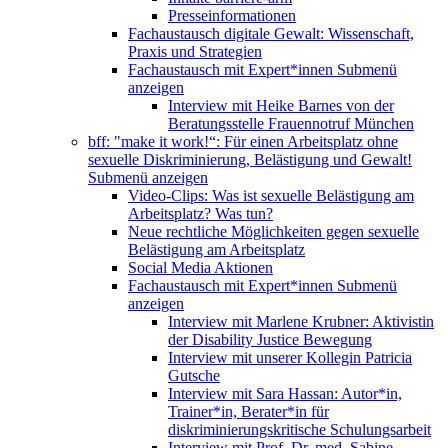
Presseinformationen
Fachaustausch digitale Gewalt: Wissenschaft,
Praxis und Strategien
Fachaustausch mit Expert*innen
Submenü
anzeigen
Interview mit Heike Barnes von der
Beratungsstelle Frauennotruf München
bff: "make it work!“: Für einen Arbeitsplatz ohne
sexuelle Diskriminierung, Belästigung und Gewalt!
Submenü anzeigen
Video-Clips: Was ist sexuelle Belästigung am
Arbeitsplatz? Was tun?
Neue rechtliche Möglichkeiten gegen sexuelle
Belästigung am Arbeitsplatz
Social Media Aktionen
Fachaustausch mit Expert*innen
Submenü
anzeigen
Interview mit Marlene Krubner: Aktivistin
der Disability Justice Bewegung
Interview mit unserer Kollegin Patricia
Gutsche
Interview mit Sara Hassan: Autor*in,
Trainer*in, Berater*in für
diskriminierungskritische Schulungsarbeit
Interview mit Prof. Dr. med. Sabine