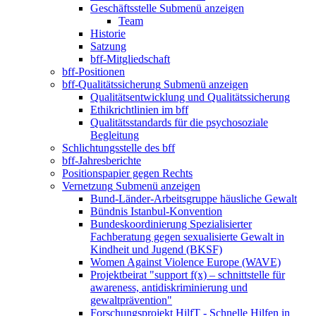
Geschäftsstelle
Submenü anzeigen
Team
Historie
Satzung
bff-Mitgliedschaft
bff-Positionen
bff-Qualitätssicherung
Submenü anzeigen
Qualitätsentwicklung und Qualitätssicherung
Ethikrichtlinien im bff
Qualitätsstandards für die psychosoziale
Begleitung
Schlichtungsstelle des bff
bff-Jahresberichte
Positionspapier gegen Rechts
Vernetzung
Submenü anzeigen
Bund-Länder-Arbeitsgruppe häusliche Gewalt
Bündnis Istanbul-Konvention
Bundeskoordinierung Spezialisierter
Fachberatung gegen sexualisierte Gewalt in
Kindheit und Jugend (BKSF)
Women Against Violence Europe (WAVE)
Projektbeirat "support f(x) – schnittstelle für
awareness, antidiskriminierung und
gewaltprävention"
Forschungsprojekt HilfT - Schnelle Hilfen in