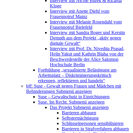
Interview mit Nicole Burek & Ricarda
Kluge
Interview mit Anette Diehl vom
Frauennotruf Mainz
Interview mit Melanie Rosendahl vom
Frauennotruf Bielefeld
Interview mit Sandra Boger und Kerstin
Demuth aus dem Projekt „aktiv gegen
digitale Gewalt“
Interview mit Prof. Dr. Nivedita Prasad,
Helin Yakut und Kathrin Blaha von der
Beschwerdestelle der Alice Salomon
Hochschule Berlin
Fortbildung „sexualisierte Belästigung am
Arbeitsplatz – Diskriminierungskritisch
erkennen, reflektieren und handeln“
bff: Suse - Gewalt gegen Frauen und Mädchen mit
Behinderungen
Submenü anzeigen
Suse – Gewaltschutz in Einrichtungen
Suse. Im Recht.
Submenü anzeigen
Das Projekt
Submenü anzeigen
Barrieren abbauen
Selbstermächtigung
Schlüsselpersonen sensibilisieren
Barrieren in Strafverfahren abbauen