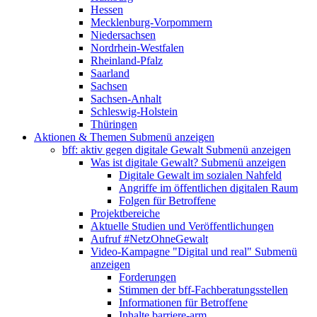
Hessen
Mecklenburg-Vorpommern
Niedersachsen
Nordrhein-Westfalen
Rheinland-Pfalz
Saarland
Sachsen
Sachsen-Anhalt
Schleswig-Holstein
Thüringen
Aktionen & Themen
Submenü anzeigen
bff: aktiv gegen digitale Gewalt
Submenü anzeigen
Was ist digitale Gewalt?
Submenü anzeigen
Digitale Gewalt im sozialen Nahfeld
Angriffe im öffentlichen digitalen Raum
Folgen für Betroffene
Projektbereiche
Aktuelle Studien und Veröffentlichungen
Aufruf #NetzOhneGewalt
Video-Kampagne "Digital und real"
Submenü
anzeigen
Forderungen
Stimmen der bff-Fachberatungsstellen
Informationen für Betroffene
Inhalte barriere-arm