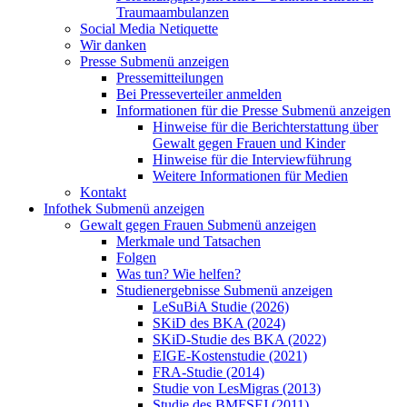
Traumaambulanzen
Social Media Netiquette
Wir danken
Presse
Submenü anzeigen
Pressemitteilungen
Bei Presseverteiler anmelden
Informationen für die Presse
Submenü anzeigen
Hinweise für die Berichterstattung über
Gewalt gegen Frauen und Kinder
Hinweise für die Interviewführung
Weitere Informationen für Medien
Kontakt
Infothek
Submenü anzeigen
Gewalt gegen Frauen
Submenü anzeigen
Merkmale und Tatsachen
Folgen
Was tun? Wie helfen?
Studienergebnisse
Submenü anzeigen
LeSuBiA Studie (2026)
SKiD des BKA (2024)
SKiD-Studie des BKA (2022)
EIGE-Kostenstudie (2021)
FRA-Studie (2014)
Studie von LesMigras (2013)
Studie des BMFSFJ (2011)