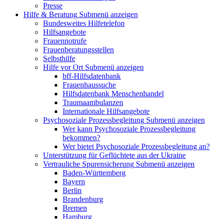
Presse
Hilfe & Beratung
Submenü anzeigen
Bundesweites Hilfetelefon
Hilfsangebote
Frauennotrufe
Frauenberatungsstellen
Selbsthilfe
Hilfe vor Ort
Submenü anzeigen
bff-Hilfsdatenbank
Frauenhaussuche
Hilfsdatenbank Menschenhandel
Traumaambulanzen
Internationale Hilfsangebote
Psychosoziale Prozessbegleitung
Submenü anzeigen
Wer kann Psychosoziale Prozessbegleitung
bekommen?
Wer bietet Psychosoziale Prozessbegleitung an?
Unterstützung für Geflüchtete aus der Ukraine
Vertrauliche Spurensicherung
Submenü anzeigen
Baden-Württemberg
Bayern
Berlin
Brandenburg
Bremen
Hamburg