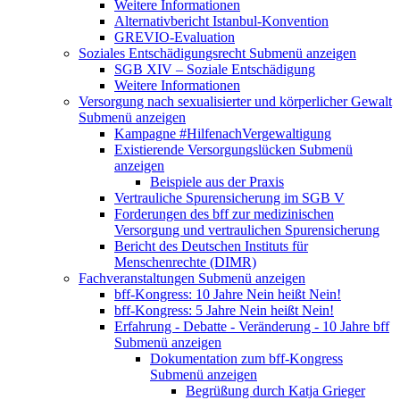
Weitere Informationen
Alternativbericht Istanbul-Konvention
GREVIO-Evaluation
Soziales Entschädigungsrecht
Submenü anzeigen
SGB XIV – Soziale Entschädigung
Weitere Informationen
Versorgung nach sexualisierter und körperlicher Gewalt
Submenü anzeigen
Kampagne #HilfenachVergewaltigung
Existierende Versorgungslücken
Submenü
anzeigen
Beispiele aus der Praxis
Vertrauliche Spurensicherung im SGB V
Forderungen des bff zur medizinischen
Versorgung und vertraulichen Spurensicherung
Bericht des Deutschen Instituts für
Menschenrechte (DIMR)
Fachveranstaltungen
Submenü anzeigen
bff-Kongress: 10 Jahre Nein heißt Nein!
bff-Kongress: 5 Jahre Nein heißt Nein!
Erfahrung - Debatte - Veränderung - 10 Jahre bff
Submenü anzeigen
Dokumentation zum bff-Kongress
Submenü anzeigen
Begrüßung durch Katja Grieger