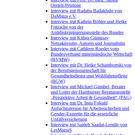
Oertelt-Prigione
Interview mit Rudaba Badakhshi von
DaMigra e.V.
Interview mit Kathrin Böhler und Heike
Fritzsche von der
Antidiskriminierungsstelle des Bundes
Interview mit Kübra Gümüşay
Netzaktivistin, Autorin und Journalistin
Interview mit Cathleen Roeder vom
Bundesverband mittelständische Wirtschaft
(BVMW)
Interview mit Dr. Heike Schambortski von
der Berufsgenossenschaft für
Gesundheitsdienst und Wohlfahrtspflege
(BGW)
Interview mit Michael Gümbel, Berater
und Leiter der Hamburger Beratungsstelle
„Perspektive Arbeit & Gesundheit“ (PAG)
Interview mit Dr. Inga Fokuhl
Aufsichtsperson für Arbeitssicherheit und
Gender-Expertin für die gesetzliche
Unfallversicherung
Interview mit Saideh Saadat-Lendle von
LesMigraS