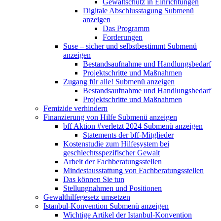
Gewaltschutz in Einrichtungen
Digitale Abschlusstagung
Submenü
anzeigen
Das Programm
Forderungen
Suse – sicher und selbstbestimmt
Submenü
anzeigen
Bestandsaufnahme und Handlungsbedarf
Projektschritte und Maßnahmen
Zugang für alle!
Submenü anzeigen
Bestandsaufnahme und Handlungsbedarf
Projektschritte und Maßnahmen
Femizide verhindern
Finanzierung von Hilfe
Submenü anzeigen
bff Aktion #verletzt 2024
Submenü anzeigen
Statements der bff-Mitglieder
Kostenstudie zum Hilfesystem bei
geschlechtsspezifischer Gewalt
Arbeit der Fachberatungsstellen
Mindestausstattung von Fachberatungsstellen
Das können Sie tun
Stellungnahmen und Positionen
Gewalthilfegesetz umsetzen
Istanbul-Konvention
Submenü anzeigen
Wichtige Artikel der Istanbul-Konvention