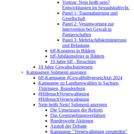
Vortrag: Nein heißt nein?
Entwicklungen im Sexualstrafrecht.
Panel 1: Traumatisierung und
Gesellschaft
Panel 2: Verantwortung zur
Intervention bei Gewalt in
Partnerschaften
Panel 3: Mehrfachdiskriminierung
und Belastung
bff-Kongress in Bildern
bff-Jubiläumsfeier in Bildern
10 Jahre bff - Broschüre
10 Jahre Gewaltschutzgesetz
Kampagnen
Submenü anzeigen
bff-Kampagne #GewalthilfegesetzJetzt 2024
Kampagne zu Landtagswahlen in Sachsen,
Thüringen, Brandenburg
#HilfenachVergewaltigung
#HilfenachVergewaltigung
Nein heißt Nein!
Submenü anzeigen
Die Umsetzung der Reform
Das Gesetzgebungsverfahren
Bundesweite Aktionen
Anstoß der Debatte
Kampagne "Vergewaltigung verurteilen"