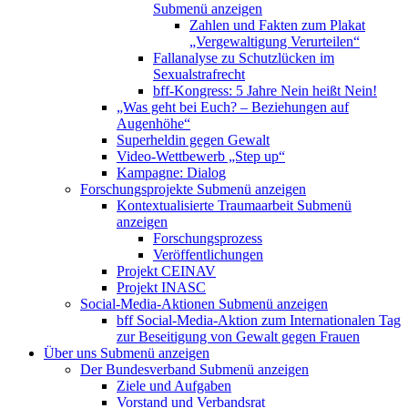
Submenü anzeigen
Zahlen und Fakten zum Plakat
„Vergewaltigung Verurteilen“
Fallanalyse zu Schutzlücken im
Sexualstrafrecht
bff-Kongress: 5 Jahre Nein heißt Nein!
„Was geht bei Euch? – Beziehungen auf
Augenhöhe“
Superheldin gegen Gewalt
Video-Wettbewerb „Step up“
Kampagne: Dialog
Forschungsprojekte
Submenü anzeigen
Kontextualisierte Traumaarbeit
Submenü
anzeigen
Forschungsprozess
Veröffentlichungen
Projekt CEINAV
Projekt INASC
Social-Media-Aktionen
Submenü anzeigen
bff Social-Media-Aktion zum Internationalen Tag
zur Beseitigung von Gewalt gegen Frauen
Über uns
Submenü anzeigen
Der Bundesverband
Submenü anzeigen
Ziele und Aufgaben
Vorstand und Verbandsrat