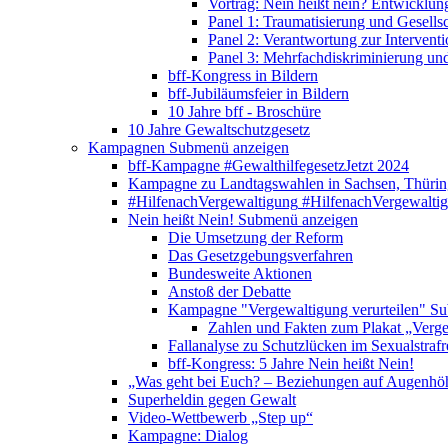
Vortrag: Nein heißt nein? Entwicklung
Panel 1: Traumatisierung und Gesells
Panel 2: Verantwortung zur Interventi
Panel 3: Mehrfachdiskriminierung un
bff-Kongress in Bildern
bff-Jubiläumsfeier in Bildern
10 Jahre bff - Broschüre
10 Jahre Gewaltschutzgesetz
Kampagnen
Submenü anzeigen
bff-Kampagne #GewalthilfegesetzJetzt 2024
Kampagne zu Landtagswahlen in Sachsen, Thürin
#HilfenachVergewaltigung
#HilfenachVergewalti
Nein heißt Nein!
Submenü anzeigen
Die Umsetzung der Reform
Das Gesetzgebungsverfahren
Bundesweite Aktionen
Anstoß der Debatte
Kampagne "Vergewaltigung verurteilen"
Su
Zahlen und Fakten zum Plakat „Verge
Fallanalyse zu Schutzlücken im Sexualstrafr
bff-Kongress: 5 Jahre Nein heißt Nein!
„Was geht bei Euch? – Beziehungen auf Augenhö
Superheldin gegen Gewalt
Video-Wettbewerb „Step up“
Kampagne: Dialog