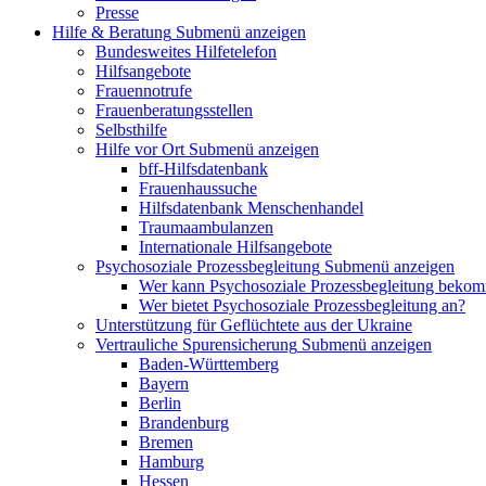
Presse
Hilfe & Beratung
Submenü anzeigen
Bundesweites Hilfetelefon
Hilfsangebote
Frauennotrufe
Frauenberatungsstellen
Selbsthilfe
Hilfe vor Ort
Submenü anzeigen
bff-Hilfsdatenbank
Frauenhaussuche
Hilfsdatenbank Menschenhandel
Traumaambulanzen
Internationale Hilfsangebote
Psychosoziale Prozessbegleitung
Submenü anzeigen
Wer kann Psychosoziale Prozessbegleitung beko
Wer bietet Psychosoziale Prozessbegleitung an?
Unterstützung für Geflüchtete aus der Ukraine
Vertrauliche Spurensicherung
Submenü anzeigen
Baden-Württemberg
Bayern
Berlin
Brandenburg
Bremen
Hamburg
Hessen