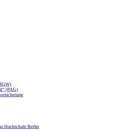
 (BGW)
eit“ (PAG)
lversicherung
mon Hochschule Berlin