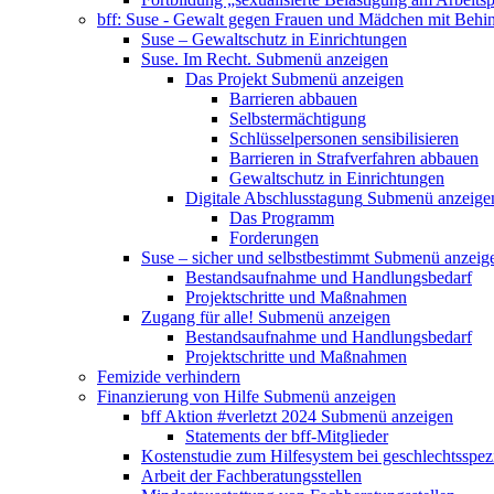
bff: Suse - Gewalt gegen Frauen und Mädchen mit Behi
Suse – Gewaltschutz in Einrichtungen
Suse. Im Recht.
Submenü anzeigen
Das Projekt
Submenü anzeigen
Barrieren abbauen
Selbstermächtigung
Schlüsselpersonen sensibilisieren
Barrieren in Strafverfahren abbauen
Gewaltschutz in Einrichtungen
Digitale Abschlusstagung
Submenü anzeige
Das Programm
Forderungen
Suse – sicher und selbstbestimmt
Submenü anzeig
Bestandsaufnahme und Handlungsbedarf
Projektschritte und Maßnahmen
Zugang für alle!
Submenü anzeigen
Bestandsaufnahme und Handlungsbedarf
Projektschritte und Maßnahmen
Femizide verhindern
Finanzierung von Hilfe
Submenü anzeigen
bff Aktion #verletzt 2024
Submenü anzeigen
Statements der bff-Mitglieder
Kostenstudie zum Hilfesystem bei geschlechtsspez
Arbeit der Fachberatungsstellen