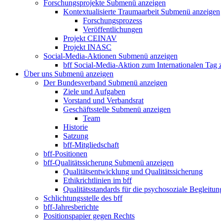
Forschungsprojekte
Submenü anzeigen
Kontextualisierte Traumaarbeit
Submenü anzeigen
Forschungsprozess
Veröffentlichungen
Projekt CEINAV
Projekt INASC
Social-Media-Aktionen
Submenü anzeigen
bff Social-Media-Aktion zum Internationalen Tag
Über uns
Submenü anzeigen
Der Bundesverband
Submenü anzeigen
Ziele und Aufgaben
Vorstand und Verbandsrat
Geschäftsstelle
Submenü anzeigen
Team
Historie
Satzung
bff-Mitgliedschaft
bff-Positionen
bff-Qualitätssicherung
Submenü anzeigen
Qualitätsentwicklung und Qualitätssicherung
Ethikrichtlinien im bff
Qualitätsstandards für die psychosoziale Begleitun
Schlichtungsstelle des bff
bff-Jahresberichte
Positionspapier gegen Rechts