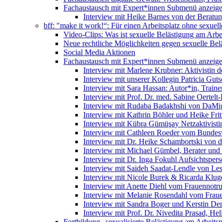
Fachaustausch mit Expert*innen
Submenü anzeig
Interview mit Heike Barnes von der Beratu
bff: "make it work!“: Für einen Arbeitsplatz ohne sexue
Video-Clips: Was ist sexuelle Belästigung am Arbe
Neue rechtliche Möglichkeiten gegen sexuelle Bel
Social Media Aktionen
Fachaustausch mit Expert*innen
Submenü anzeig
Interview mit Marlene Krubner: Aktivistin d
Interview mit unserer Kollegin Patricia Gut
Interview mit Sara Hassan: Autor*in, Trainer
Interview mit Prof. Dr. med. Sabine Oertelt-
Interview mit Rudaba Badakhshi von DaMig
Interview mit Kathrin Böhler und Heike Frit
Interview mit Kübra Gümüşay Netzaktivistin
Interview mit Cathleen Roeder vom Bundes
Interview mit Dr. Heike Schambortski von 
Interview mit Michael Gümbel, Berater und
Interview mit Dr. Inga Fokuhl Aufsichtspers
Interview mit Saideh Saadat-Lendle von L
Interview mit Nicole Burek & Ricarda Klug
Interview mit Anette Diehl vom Frauennotr
Interview mit Melanie Rosendahl vom Fraue
Interview mit Sandra Boger und Kerstin Dem
Interview mit Prof. Dr. Nivedita Prasad, H
Fortbildung „sexualisierte Belästigung am Arbeitsp