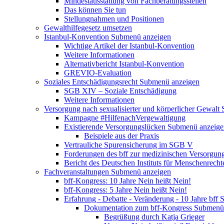
Mindestausstattung von Fachberatungsstellen
Das können Sie tun
Stellungnahmen und Positionen
Gewalthilfegesetz umsetzen
Istanbul-Konvention
Submenü anzeigen
Wichtige Artikel der Istanbul-Konvention
Weitere Informationen
Alternativbericht Istanbul-Konvention
GREVIO-Evaluation
Soziales Entschädigungsrecht
Submenü anzeigen
SGB XIV – Soziale Entschädigung
Weitere Informationen
Versorgung nach sexualisierter und körperlicher Gewalt
Kampagne #HilfenachVergewaltigung
Existierende Versorgungslücken
Submenü anzeige
Beispiele aus der Praxis
Vertrauliche Spurensicherung im SGB V
Forderungen des bff zur medizinischen Versorgun
Bericht des Deutschen Instituts für Menschenrech
Fachveranstaltungen
Submenü anzeigen
bff-Kongress: 10 Jahre Nein heißt Nein!
bff-Kongress: 5 Jahre Nein heißt Nein!
Erfahrung - Debatte - Veränderung - 10 Jahre bff
S
Dokumentation zum bff-Kongress
Submenü 
Begrüßung durch Katja Grieger