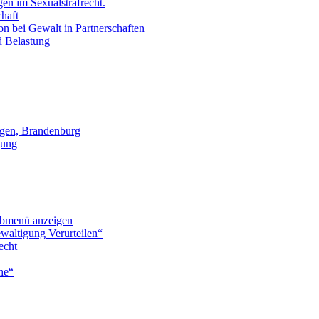
en im Sexualstrafrecht.
chaft
on bei Gewalt in Partnerschaften
d Belastung
gen, Brandenburg
gung
bmenü anzeigen
waltigung Verurteilen“
echt
he“