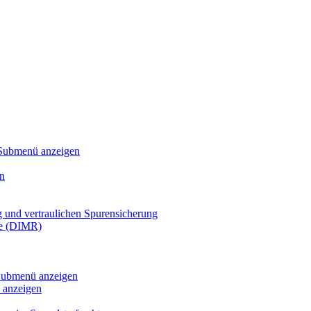
Submenü anzeigen
n
g und vertraulichen Spurensicherung
te (DIMR)
ubmenü anzeigen
anzeigen