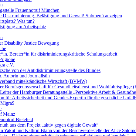
en
ngsstelle Frauennotruf München
lle Diskriminierung, Belästigung und Gewalt!
Submenü anzeigen
itsplatz? Was tun?
ästigung am Arbeitsplatz
en
er Disability Justice Bewegung
sche
*in, Berater*in für diskriminierungskritische Schulungsarbeit
Prigione
ra e.V.
zsche von der Antidiskriminierungsstelle des Bundes
, Autorin und Journalistin
verband mittelständische Wirtschaft (BVMW)
der Berufsgenossenschaft für Gesundheitsdienst und Wohlfahrtspflege
 Leiter der Hamburger Beratungsstelle „Perspektive Arbeit & Gesundh
on für Arbeitssicherheit und Gender-Expertin für die gesetzliche Unfal
esMigraS
e
uf Mainz
nnotruf Bielefeld
uth aus dem Projekt „aktiv gegen digitale Gewalt“
elin Yakut und Kathrin Blaha von der Beschwerdestelle der Alice Salo
latz – Diskriminierungskritisch erkennen, reflektieren und handeln“