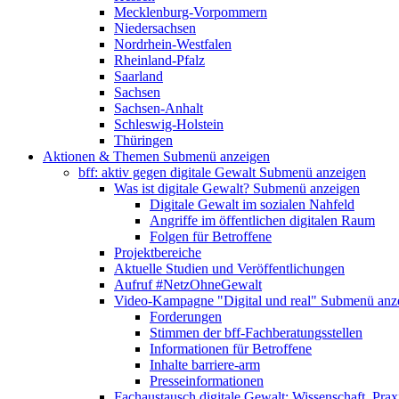
Mecklenburg-Vorpommern
Niedersachsen
Nordrhein-Westfalen
Rheinland-Pfalz
Saarland
Sachsen
Sachsen-Anhalt
Schleswig-Holstein
Thüringen
Aktionen & Themen
Submenü anzeigen
bff: aktiv gegen digitale Gewalt
Submenü anzeigen
Was ist digitale Gewalt?
Submenü anzeigen
Digitale Gewalt im sozialen Nahfeld
Angriffe im öffentlichen digitalen Raum
Folgen für Betroffene
Projektbereiche
Aktuelle Studien und Veröffentlichungen
Aufruf #NetzOhneGewalt
Video-Kampagne "Digital und real"
Submenü anz
Forderungen
Stimmen der bff-Fachberatungsstellen
Informationen für Betroffene
Inhalte barriere-arm
Presseinformationen
Fachaustausch digitale Gewalt: Wissenschaft, Prax