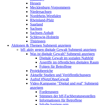
Hessen
Mecklenburg-Vorpommern
Niedersachsen
Nordrhein-Westfalen
Rheinland-Pfalz
Saarland
Sachsen
Sachsen-Anhalt
Schleswig-Holstein
Thüringen
Aktionen & Themen
Submenü anzeigen
bff: aktiv gegen digitale Gewalt
Submenü anzeigen
Was ist digitale Gewalt?
Submenü anzeigen
Digitale Gewalt im sozialen Nahfeld
Angriffe im öffentlichen digitalen Raum
Folgen für Betroffene
Projektbereiche
Aktuelle Studien und Veröffentlichungen
Aufruf #NetzOhneGewalt
Video-Kampagne "Digital und real"
Submenü
anzeigen
Forderungen
Stimmen der bff-Fachberatungsstellen
Informationen für Betroffene
Inhalte barriere-arm