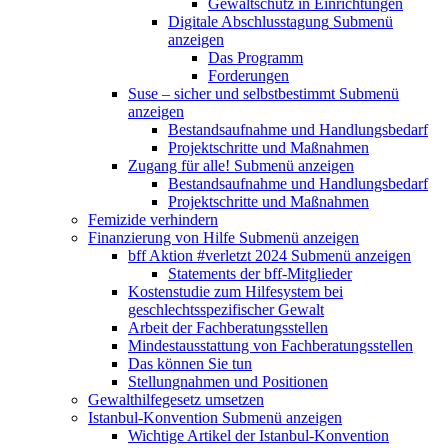
Gewaltschutz in Einrichtungen
Digitale Abschlusstagung
Submenü
anzeigen
Das Programm
Forderungen
Suse – sicher und selbstbestimmt
Submenü
anzeigen
Bestandsaufnahme und Handlungsbedarf
Projektschritte und Maßnahmen
Zugang für alle!
Submenü anzeigen
Bestandsaufnahme und Handlungsbedarf
Projektschritte und Maßnahmen
Femizide verhindern
Finanzierung von Hilfe
Submenü anzeigen
bff Aktion #verletzt 2024
Submenü anzeigen
Statements der bff-Mitglieder
Kostenstudie zum Hilfesystem bei
geschlechtsspezifischer Gewalt
Arbeit der Fachberatungsstellen
Mindestausstattung von Fachberatungsstellen
Das können Sie tun
Stellungnahmen und Positionen
Gewalthilfegesetz umsetzen
Istanbul-Konvention
Submenü anzeigen
Wichtige Artikel der Istanbul-Konvention