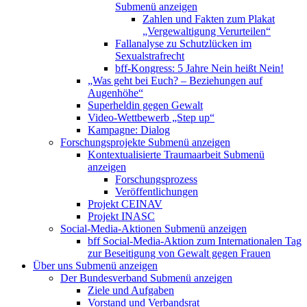
Submenü anzeigen
Zahlen und Fakten zum Plakat
„Vergewaltigung Verurteilen“
Fallanalyse zu Schutzlücken im
Sexualstrafrecht
bff-Kongress: 5 Jahre Nein heißt Nein!
„Was geht bei Euch? – Beziehungen auf
Augenhöhe“
Superheldin gegen Gewalt
Video-Wettbewerb „Step up“
Kampagne: Dialog
Forschungsprojekte
Submenü anzeigen
Kontextualisierte Traumaarbeit
Submenü
anzeigen
Forschungsprozess
Veröffentlichungen
Projekt CEINAV
Projekt INASC
Social-Media-Aktionen
Submenü anzeigen
bff Social-Media-Aktion zum Internationalen Tag
zur Beseitigung von Gewalt gegen Frauen
Über uns
Submenü anzeigen
Der Bundesverband
Submenü anzeigen
Ziele und Aufgaben
Vorstand und Verbandsrat