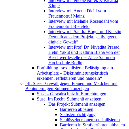
Interview mit Nicole Burek & Ricarda
Kluge
Interview mit Anette Diehl vom
Frauennotruf Mainz
Interview mit Melanie Rosendahl vom
Frauennotruf Bielefeld
Interview mit Sandra Boger und Kerstin
Demuth aus dem Projekt „aktiv gegen
digitale Gewalt“
Interview mit Prof. Dr. Nivedita Prasad,
Helin Yakut und Kathrin Blaha von der
Beschwerdestelle der Alice Salomon
Hochschule Berlin
Fortbildung „sexualisierte Belästigung am
Arbeitsplatz – Diskriminierungskritisch
erkennen, reflektieren und handeln“
bff: Suse - Gewalt gegen Frauen und Mädchen mit
Behinderungen
Submenü anzeigen
Suse – Gewaltschutz in Einrichtungen
Suse. Im Recht.
Submenü anzeigen
Das Projekt
Submenü anzeigen
Barrieren abbauen
Selbstermächtigung
Schlüsselpersonen sensibilisieren
Barrieren in Strafverfahren abbauen