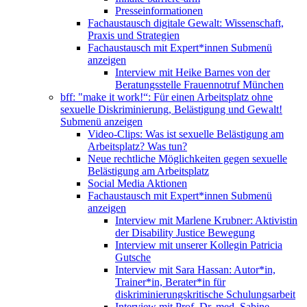
Presseinformationen
Fachaustausch digitale Gewalt: Wissenschaft,
Praxis und Strategien
Fachaustausch mit Expert*innen
Submenü
anzeigen
Interview mit Heike Barnes von der
Beratungsstelle Frauennotruf München
bff: "make it work!“: Für einen Arbeitsplatz ohne
sexuelle Diskriminierung, Belästigung und Gewalt!
Submenü anzeigen
Video-Clips: Was ist sexuelle Belästigung am
Arbeitsplatz? Was tun?
Neue rechtliche Möglichkeiten gegen sexuelle
Belästigung am Arbeitsplatz
Social Media Aktionen
Fachaustausch mit Expert*innen
Submenü
anzeigen
Interview mit Marlene Krubner: Aktivistin
der Disability Justice Bewegung
Interview mit unserer Kollegin Patricia
Gutsche
Interview mit Sara Hassan: Autor*in,
Trainer*in, Berater*in für
diskriminierungskritische Schulungsarbeit
Interview mit Prof. Dr. med. Sabine