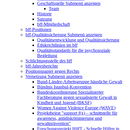
Geschäftsstelle
Submenü anzeigen
Team
Historie
Satzung
bff-Mitgliedschaft
bff-Positionen
bff-Qualitätssicherung
Submenü anzeigen
Qualitätsentwicklung und Qualitätssicherung
Ethikrichtlinien im bff
Qualitätsstandards für die psychosoziale
Begleitung
Schlichtungsstelle des bff
bff-Jahresberichte
Positionspapier gegen Rechts
Vernetzung
Submenü anzeigen
Bund-Länder-Arbeitsgruppe häusliche Gewalt
Bündnis Istanbul-Konvention
Bundeskoordinierung Spezialisierter
Fachberatung gegen sexualisierte Gewalt in
Kindheit und Jugend (BKSF)
Women Against Violence Europe (WAVE)
Projektbeirat "support f(x) – schnittstelle für
awareness, antidiskriminierung und
gewaltprävention"
Forschungsprojekt HilfT - Schnelle Hilfen in