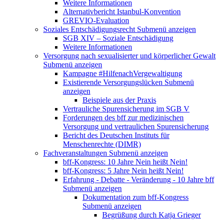
Weitere Informationen
Alternativbericht Istanbul-Konvention
GREVIO-Evaluation
Soziales Entschädigungsrecht
Submenü anzeigen
SGB XIV – Soziale Entschädigung
Weitere Informationen
Versorgung nach sexualisierter und körperlicher Gewalt
Submenü anzeigen
Kampagne #HilfenachVergewaltigung
Existierende Versorgungslücken
Submenü
anzeigen
Beispiele aus der Praxis
Vertrauliche Spurensicherung im SGB V
Forderungen des bff zur medizinischen
Versorgung und vertraulichen Spurensicherung
Bericht des Deutschen Instituts für
Menschenrechte (DIMR)
Fachveranstaltungen
Submenü anzeigen
bff-Kongress: 10 Jahre Nein heißt Nein!
bff-Kongress: 5 Jahre Nein heißt Nein!
Erfahrung - Debatte - Veränderung - 10 Jahre bff
Submenü anzeigen
Dokumentation zum bff-Kongress
Submenü anzeigen
Begrüßung durch Katja Grieger