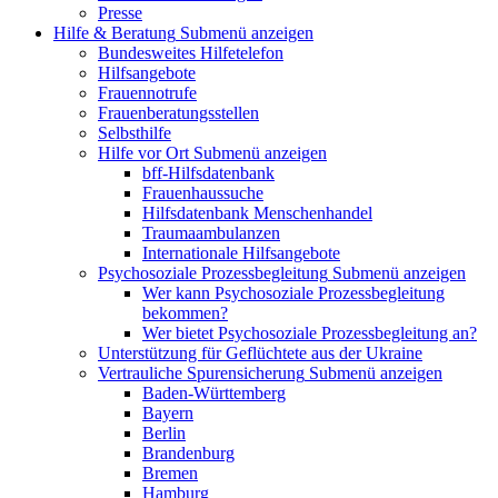
Presse
Hilfe & Beratung
Submenü anzeigen
Bundesweites Hilfetelefon
Hilfsangebote
Frauennotrufe
Frauenberatungsstellen
Selbsthilfe
Hilfe vor Ort
Submenü anzeigen
bff-Hilfsdatenbank
Frauenhaussuche
Hilfsdatenbank Menschenhandel
Traumaambulanzen
Internationale Hilfsangebote
Psychosoziale Prozessbegleitung
Submenü anzeigen
Wer kann Psychosoziale Prozessbegleitung
bekommen?
Wer bietet Psychosoziale Prozessbegleitung an?
Unterstützung für Geflüchtete aus der Ukraine
Vertrauliche Spurensicherung
Submenü anzeigen
Baden-Württemberg
Bayern
Berlin
Brandenburg
Bremen
Hamburg