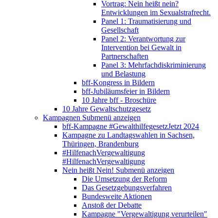
Vortrag: Nein heißt nein?
Entwicklungen im Sexualstrafrecht.
Panel 1: Traumatisierung und
Gesellschaft
Panel 2: Verantwortung zur
Intervention bei Gewalt in
Partnerschaften
Panel 3: Mehrfachdiskriminierung
und Belastung
bff-Kongress in Bildern
bff-Jubiläumsfeier in Bildern
10 Jahre bff - Broschüre
10 Jahre Gewaltschutzgesetz
Kampagnen
Submenü anzeigen
bff-Kampagne #GewalthilfegesetzJetzt 2024
Kampagne zu Landtagswahlen in Sachsen,
Thüringen, Brandenburg
#HilfenachVergewaltigung
#HilfenachVergewaltigung
Nein heißt Nein!
Submenü anzeigen
Die Umsetzung der Reform
Das Gesetzgebungsverfahren
Bundesweite Aktionen
Anstoß der Debatte
Kampagne "Vergewaltigung verurteilen"