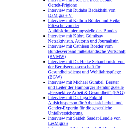
Oertelt-Prigione
Interview mit Rudaba Badakhshi von
DaMigra e.V.
Interview mit Kathrin Böhler und Heike
Fritzsche von der
Antidiskriminierungsstelle des Bundes
Interview mit Kübra Gümüşay
Netzaktivistin, Autorin und Journalistin
Interview mit Cathleen Roeder vom
Bundesverband mittelständische Wirtschaft
(BVMW)
Interview mit Dr. Heike Schambortski von
der Berufsgenossenschaft für
Gesundheitsdienst und Wohlfahrtspflege
(BGW)
Interview mit Michael Gümbel, Berater
und Leiter der Hamburger Beratungsstelle
„Perspektive Arbeit & Gesundheit“ (PAG)
Interview mit Dr. Inga Fokuhl
Aufsichtsperson für Arbeitssicherheit und
Gender-Expertin für die gesetzliche
Unfallversicherung
Interview mit Saideh Saadat-Lendle von
LesMigraS