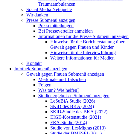
Traumaambulanzen
Social Media Netiquette
Wir danken
Presse
Submenü anzeigen
Pressemitteilungen
Bei Presseverteiler anmelden
Informationen für die Presse
Submenü anzeigen
Hinweise für die Berichterstattung über
Gewalt gegen Frauen und Kinder
Hinweise für die Interviewführung
Weitere Informationen für Medien
Kontakt
Infothek
Submenü anzeigen
Gewalt gegen Frauen
Submenü anzeigen
Merkmale und Tatsachen
Folgen
Was tun? Wie helfen?
Studienergebnisse
Submenü anzeigen
LeSuBiA Studie (2026)
SKiD des BKA (2024)
SKiD-Studie des BKA (2022)
EIGE-Kostenstudie (2021)
FRA-Studie (2014)
Studie von LesMigras (2013)
Studie des BMFSFJ (2011)