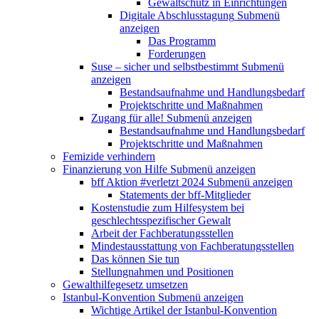
Gewaltschutz in Einrichtungen
Digitale Abschlusstagung
Submenü
anzeigen
Das Programm
Forderungen
Suse – sicher und selbstbestimmt
Submenü
anzeigen
Bestandsaufnahme und Handlungsbedarf
Projektschritte und Maßnahmen
Zugang für alle!
Submenü anzeigen
Bestandsaufnahme und Handlungsbedarf
Projektschritte und Maßnahmen
Femizide verhindern
Finanzierung von Hilfe
Submenü anzeigen
bff Aktion #verletzt 2024
Submenü anzeigen
Statements der bff-Mitglieder
Kostenstudie zum Hilfesystem bei
geschlechtsspezifischer Gewalt
Arbeit der Fachberatungsstellen
Mindestausstattung von Fachberatungsstellen
Das können Sie tun
Stellungnahmen und Positionen
Gewalthilfegesetz umsetzen
Istanbul-Konvention
Submenü anzeigen
Wichtige Artikel der Istanbul-Konvention