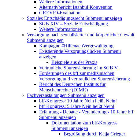
Weitere Informationen
Alternativbericht Istanbul-Konvention
GREVIO-Evaluation
Soziales Entschädigungsrecht
Submenü anzeigen
SGB XIV – Soziale Entschädigung
Weitere Informationen
Versorgung nach sexualisierter und körperlicher Gewalt
Submenü anzeigen
Kampagne #HilfenachVergewaltigung
Existierende Versorgungslücken
Submenü
anzeigen
Beispiele aus der Praxis
Vertrauliche Spurensicherung im SGB V
Forderungen des bff zur medizinischen
Versorgung und vertraulichen Spurensicherung
Bericht des Deutschen Instituts für
Menschenrechte (DIMR)
Fachveranstaltungen
Submenü anzeigen
bff-Kongress: 10 Jahre Nein heißt Nein!
bff-Kongress: 5 Jahre Nein heißt Nein!
Erfahrung - Debatte - Veränderung - 10 Jahre bff
Submenü anzeigen
Dokumentation zum bff-Kongress
Submenü anzeigen
Begrüßung durch Katja Grieger