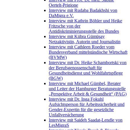
Oertelt-Prigione
Interview mit Rudaba Badakhshi von
DaMigra e.V.
Interview mit Kathrin Böhler und Heike
Fritzsche von der
Antidiskriminierungsstelle des Bundes
Interview mit Kübra Gümüşay
Netzaktivistin, Autorin und Journalistin
Interview mit Cathleen Roeder vom
Bundesverband mittelständische Wirtschaft
(BVMW)
Interview mit Dr. Heike Schambortski von
der Berufsgenossenschaft für
Gesundheitsdienst und Wohlfahrtspflege
(BGW)
Interview mit Michael Gümbel, Berater
und Leiter der Hamburger Beratungsstelle
„Perspektive Arbeit & Gesundheit“ (PAG)
Interview mit Dr. Inga Fokuhl
Aufsichtsperson für Arbeitssicherheit und
Gender-Expertin für die gesetzliche
Unfallversicherung
Interview mit Saideh Saadat-Lendle von
LesMigraS