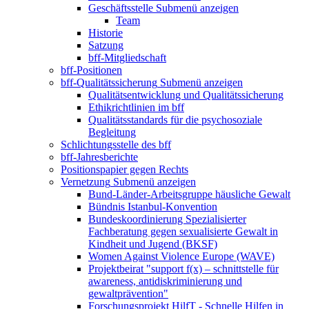
Geschäftsstelle
Submenü anzeigen
Team
Historie
Satzung
bff-Mitgliedschaft
bff-Positionen
bff-Qualitätssicherung
Submenü anzeigen
Qualitätsentwicklung und Qualitätssicherung
Ethikrichtlinien im bff
Qualitätsstandards für die psychosoziale
Begleitung
Schlichtungsstelle des bff
bff-Jahresberichte
Positionspapier gegen Rechts
Vernetzung
Submenü anzeigen
Bund-Länder-Arbeitsgruppe häusliche Gewalt
Bündnis Istanbul-Konvention
Bundeskoordinierung Spezialisierter
Fachberatung gegen sexualisierte Gewalt in
Kindheit und Jugend (BKSF)
Women Against Violence Europe (WAVE)
Projektbeirat "support f(x) – schnittstelle für
awareness, antidiskriminierung und
gewaltprävention"
Forschungsprojekt HilfT - Schnelle Hilfen in