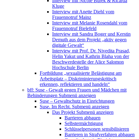
Interview mit Nicole Burek & Ricarda
Kluge
Interview mit Anette Diehl vom
Frauennotruf Mainz
Interview mit Melanie Rosendahl vom
Frauennotruf Bielefeld
Interview mit Sandra Boger und Kerstin
Demuth aus dem Projekt „aktiv gegen
digitale Gewalt“
Interview mit Prof. Dr. Nivedita Prasad,
Helin Yakut und Kathrin Blaha von der
Beschwerdestelle der Alice Salomon
Hochschule Berlin
Fortbildung „sexualisierte Belästigung am
Arbeitsplatz – Diskriminierungskritisch
erkennen, reflektieren und handeln“
bff: Suse - Gewalt gegen Frauen und Mädchen mit
Behinderungen
Submenü anzeigen
Suse – Gewaltschutz in Einrichtungen
Suse. Im Recht.
Submenü anzeigen
Das Projekt
Submenü anzeigen
Barrieren abbauen
Selbstermächtigung
Schlüsselpersonen sensibilisieren
Barrieren in Strafverfahren abbauen