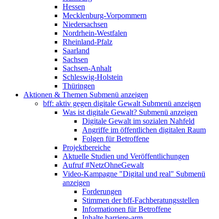
Hessen
Mecklenburg-Vorpommern
Niedersachsen
Nordrhein-Westfalen
Rheinland-Pfalz
Saarland
Sachsen
Sachsen-Anhalt
Schleswig-Holstein
Thüringen
Aktionen & Themen
Submenü anzeigen
bff: aktiv gegen digitale Gewalt
Submenü anzeigen
Was ist digitale Gewalt?
Submenü anzeigen
Digitale Gewalt im sozialen Nahfeld
Angriffe im öffentlichen digitalen Raum
Folgen für Betroffene
Projektbereiche
Aktuelle Studien und Veröffentlichungen
Aufruf #NetzOhneGewalt
Video-Kampagne "Digital und real"
Submenü
anzeigen
Forderungen
Stimmen der bff-Fachberatungsstellen
Informationen für Betroffene
Inhalte barriere-arm