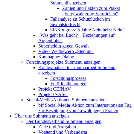
Submenü anzeigen
Zahlen und Fakten zum Plakat
„Vergewaltigung Verurteilen“
Fallanalyse zu Schutzlücken im
Sexualstrafrecht
bff-Kongress: 5 Jahre Nein heißt Nein!
„Was geht bei Euch? – Beziehungen auf
Augenhöhe“
Superheldin gegen Gewalt
Video-Wettbewerb „Step up“
Kampagne: Dialog
Forschungsprojekte
Submenü anzeigen
Kontextualisierte Traumaarbeit
Submenü
anzeigen
Forschungsprozess
Veröffentlichungen
Projekt CEINAV
Projekt INASC
Social-Media-Aktionen
Submenü anzeigen
bff Social-Media-Aktion zum Internationalen Tag
zur Beseitigung von Gewalt gegen Frauen
Über uns
Submenü anzeigen
Der Bundesverband
Submenü anzeigen
Ziele und Aufgaben
Vorstand und Verbandsrat