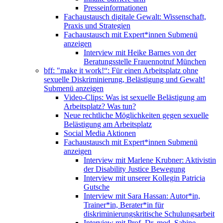
Presseinformationen
Fachaustausch digitale Gewalt: Wissenschaft,
Praxis und Strategien
Fachaustausch mit Expert*innen
Submenü
anzeigen
Interview mit Heike Barnes von der
Beratungsstelle Frauennotruf München
bff: "make it work!“: Für einen Arbeitsplatz ohne
sexuelle Diskriminierung, Belästigung und Gewalt!
Submenü anzeigen
Video-Clips: Was ist sexuelle Belästigung am
Arbeitsplatz? Was tun?
Neue rechtliche Möglichkeiten gegen sexuelle
Belästigung am Arbeitsplatz
Social Media Aktionen
Fachaustausch mit Expert*innen
Submenü
anzeigen
Interview mit Marlene Krubner: Aktivistin
der Disability Justice Bewegung
Interview mit unserer Kollegin Patricia
Gutsche
Interview mit Sara Hassan: Autor*in,
Trainer*in, Berater*in für
diskriminierungskritische Schulungsarbeit
Interview mit Prof. Dr. med. Sabine