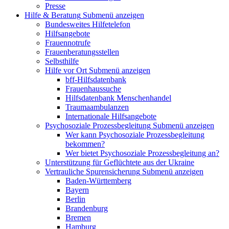
Presse
Hilfe & Beratung
Submenü anzeigen
Bundesweites Hilfetelefon
Hilfsangebote
Frauennotrufe
Frauenberatungsstellen
Selbsthilfe
Hilfe vor Ort
Submenü anzeigen
bff-Hilfsdatenbank
Frauenhaussuche
Hilfsdatenbank Menschenhandel
Traumaambulanzen
Internationale Hilfsangebote
Psychosoziale Prozessbegleitung
Submenü anzeigen
Wer kann Psychosoziale Prozessbegleitung
bekommen?
Wer bietet Psychosoziale Prozessbegleitung an?
Unterstützung für Geflüchtete aus der Ukraine
Vertrauliche Spurensicherung
Submenü anzeigen
Baden-Württemberg
Bayern
Berlin
Brandenburg
Bremen
Hamburg