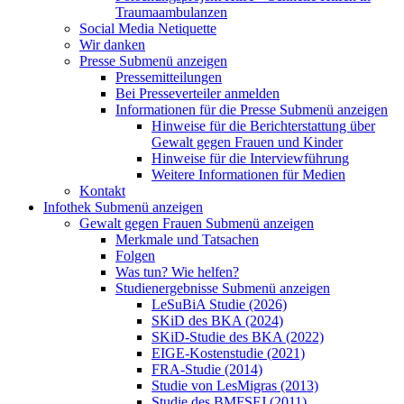
Traumaambulanzen
Social Media Netiquette
Wir danken
Presse
Submenü anzeigen
Pressemitteilungen
Bei Presseverteiler anmelden
Informationen für die Presse
Submenü anzeigen
Hinweise für die Berichterstattung über
Gewalt gegen Frauen und Kinder
Hinweise für die Interviewführung
Weitere Informationen für Medien
Kontakt
Infothek
Submenü anzeigen
Gewalt gegen Frauen
Submenü anzeigen
Merkmale und Tatsachen
Folgen
Was tun? Wie helfen?
Studienergebnisse
Submenü anzeigen
LeSuBiA Studie (2026)
SKiD des BKA (2024)
SKiD-Studie des BKA (2022)
EIGE-Kostenstudie (2021)
FRA-Studie (2014)
Studie von LesMigras (2013)
Studie des BMFSFJ (2011)