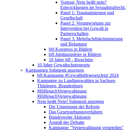
Vortrag: Nein heißt nein?
Entwicklungen im Sexualstrafrecht.
Panel 1: Traumatisierung und
Gesellschaft
Panel 2: Verantwortung zur
Intervention bei Gewalt in
Partnerschaften
Panel 3: Mehrfachdiskriminierung
und Belastung
bff-Kongress in Bildern
bff-Jubiläumsfeier in Bildern
10 Jahre bff - Broschüre
10 Jahre Gewaltschutzgesetz
Kampagnen
Submenü anzeigen
bff-Kampagne #GewalthilfegesetzJetzt 2024
Kampagne zu Landtagswahlen in Sachsen,
Thüringen, Brandenburg
#HilfenachVergewaltigung
#HilfenachVergewaltigung
Nein heißt Nein!
Submenü anzeigen
Die Umsetzung der Reform
Das Gesetzgebungsverfahren
Bundesweite Aktionen
Anstoß der Debatte
Kampagne "Vergewaltigung verurteilen"