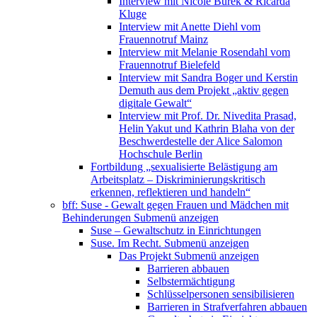
Interview mit Nicole Burek & Ricarda
Kluge
Interview mit Anette Diehl vom
Frauennotruf Mainz
Interview mit Melanie Rosendahl vom
Frauennotruf Bielefeld
Interview mit Sandra Boger und Kerstin
Demuth aus dem Projekt „aktiv gegen
digitale Gewalt“
Interview mit Prof. Dr. Nivedita Prasad,
Helin Yakut und Kathrin Blaha von der
Beschwerdestelle der Alice Salomon
Hochschule Berlin
Fortbildung „sexualisierte Belästigung am
Arbeitsplatz – Diskriminierungskritisch
erkennen, reflektieren und handeln“
bff: Suse - Gewalt gegen Frauen und Mädchen mit
Behinderungen
Submenü anzeigen
Suse – Gewaltschutz in Einrichtungen
Suse. Im Recht.
Submenü anzeigen
Das Projekt
Submenü anzeigen
Barrieren abbauen
Selbstermächtigung
Schlüsselpersonen sensibilisieren
Barrieren in Strafverfahren abbauen