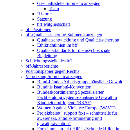
Geschäftsstelle
Submenü anzeigen
Team
Historie
Satzung
bff-Mitgliedschaft
bff-Positionen
bff-Qualitätssicherung
Submenü anzeigen
Qualitätsentwicklung und Qualitätssicherung
Ethikrichtlinien im bff
Qualitätsstandards für die psychosoziale
Begleitung
Schlichtungsstelle des bff
bff-Jahresberichte
Positionspapier gegen Rechts
Vernetzung
Submenü anzeigen
Bund-Länder-Arbeitsgruppe häusliche Gewalt
Bündnis Istanbul-Konvention
Bundeskoordinierung Spezialisierter
Fachberatung gegen sexualisierte Gewalt in
Kindheit und Jugend (BKSF)
Women Against Violence Europe (WAVE)
Projektbeirat "support f(x) – schnittstelle für
awareness, antidiskriminierung und
gewaltprävention"
Forschungsprojekt HilfT - Schnelle Hilfen in