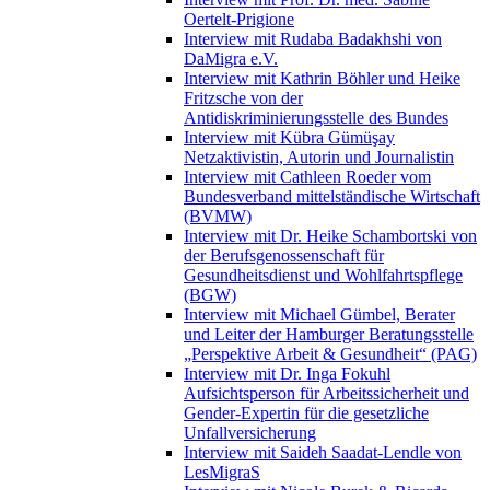
Oertelt-Prigione
Interview mit Rudaba Badakhshi von
DaMigra e.V.
Interview mit Kathrin Böhler und Heike
Fritzsche von der
Antidiskriminierungsstelle des Bundes
Interview mit Kübra Gümüşay
Netzaktivistin, Autorin und Journalistin
Interview mit Cathleen Roeder vom
Bundesverband mittelständische Wirtschaft
(BVMW)
Interview mit Dr. Heike Schambortski von
der Berufsgenossenschaft für
Gesundheitsdienst und Wohlfahrtspflege
(BGW)
Interview mit Michael Gümbel, Berater
und Leiter der Hamburger Beratungsstelle
„Perspektive Arbeit & Gesundheit“ (PAG)
Interview mit Dr. Inga Fokuhl
Aufsichtsperson für Arbeitssicherheit und
Gender-Expertin für die gesetzliche
Unfallversicherung
Interview mit Saideh Saadat-Lendle von
LesMigraS