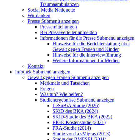
Traumaambulanzen
Social Media Netiquette
Wir danken
Presse
Submenü anzeigen
Pressemitteilungen
Bei Presseverteiler anmelden
Informationen für die Presse
Submenü anzeigen
Hinweise für die Berichterstattung über
Gewalt gegen Frauen und Kinder
Hinweise für die Interviewführung
Weitere Informationen für Medien
Kontakt
Infothek
Submenü anzeigen
Gewalt gegen Frauen
Submenü anzeigen
Merkmale und Tatsachen
Folgen
Was tun? Wie helfen?
Studienergebnisse
Submenü anzeigen
LeSuBiA Studie (2026)
SKiD des BKA (2024)
SKiD-Studie des BKA (2022)
EIGE-Kostenstudie (2021)
FRA-Studie (2014)
Studie von LesMigras (2013)
Studie des BMFSFJ (2011)