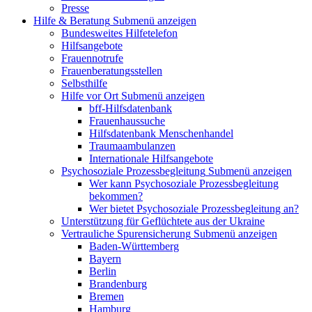
Presse
Hilfe & Beratung
Submenü anzeigen
Bundesweites Hilfetelefon
Hilfsangebote
Frauennotrufe
Frauenberatungsstellen
Selbsthilfe
Hilfe vor Ort
Submenü anzeigen
bff-Hilfsdatenbank
Frauenhaussuche
Hilfsdatenbank Menschenhandel
Traumaambulanzen
Internationale Hilfsangebote
Psychosoziale Prozessbegleitung
Submenü anzeigen
Wer kann Psychosoziale Prozessbegleitung
bekommen?
Wer bietet Psychosoziale Prozessbegleitung an?
Unterstützung für Geflüchtete aus der Ukraine
Vertrauliche Spurensicherung
Submenü anzeigen
Baden-Württemberg
Bayern
Berlin
Brandenburg
Bremen
Hamburg