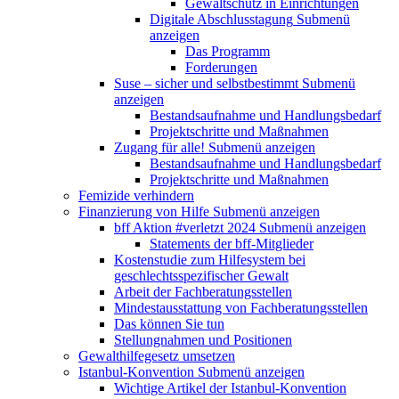
Gewaltschutz in Einrichtungen
Digitale Abschlusstagung
Submenü
anzeigen
Das Programm
Forderungen
Suse – sicher und selbstbestimmt
Submenü
anzeigen
Bestandsaufnahme und Handlungsbedarf
Projektschritte und Maßnahmen
Zugang für alle!
Submenü anzeigen
Bestandsaufnahme und Handlungsbedarf
Projektschritte und Maßnahmen
Femizide verhindern
Finanzierung von Hilfe
Submenü anzeigen
bff Aktion #verletzt 2024
Submenü anzeigen
Statements der bff-Mitglieder
Kostenstudie zum Hilfesystem bei
geschlechtsspezifischer Gewalt
Arbeit der Fachberatungsstellen
Mindestausstattung von Fachberatungsstellen
Das können Sie tun
Stellungnahmen und Positionen
Gewalthilfegesetz umsetzen
Istanbul-Konvention
Submenü anzeigen
Wichtige Artikel der Istanbul-Konvention