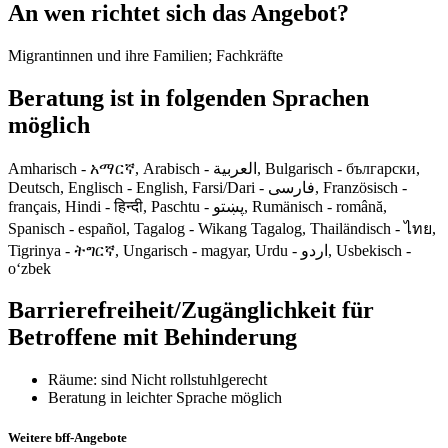
An wen richtet sich das Angebot?
Migrantinnen und ihre Familien; Fachkräfte
Beratung ist in folgenden Sprachen
möglich
Amharisch - አማርኛ, Arabisch - العربية, Bulgarisch - български,
Deutsch, Englisch - English, Farsi/Dari - فارسی, Französisch -
français, Hindi - हिन्दी, Paschtu - پښتو, Rumänisch - română,
Spanisch - español, Tagalog - Wikang Tagalog, Thailändisch - ไทย,
Tigrinya - ትግርኛ, Ungarisch - magyar, Urdu - اردو, Usbekisch -
o‘zbek
Barrierefreiheit/Zugänglichkeit für
Betroffene mit Behinderung
Räume: sind Nicht rollstuhlgerecht
Beratung in leichter Sprache möglich
Weitere bff-Angebote