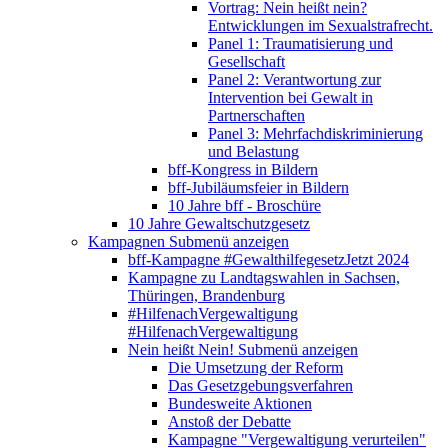
Vortrag: Nein heißt nein?
Entwicklungen im Sexualstrafrecht.
Panel 1: Traumatisierung und
Gesellschaft
Panel 2: Verantwortung zur
Intervention bei Gewalt in
Partnerschaften
Panel 3: Mehrfachdiskriminierung
und Belastung
bff-Kongress in Bildern
bff-Jubiläumsfeier in Bildern
10 Jahre bff - Broschüre
10 Jahre Gewaltschutzgesetz
Kampagnen
Submenü anzeigen
bff-Kampagne #GewalthilfegesetzJetzt 2024
Kampagne zu Landtagswahlen in Sachsen,
Thüringen, Brandenburg
#HilfenachVergewaltigung
#HilfenachVergewaltigung
Nein heißt Nein!
Submenü anzeigen
Die Umsetzung der Reform
Das Gesetzgebungsverfahren
Bundesweite Aktionen
Anstoß der Debatte
Kampagne "Vergewaltigung verurteilen"