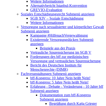
Weitere Informationen
Alternativbericht Istanbul-Konvention
GREVIO-Evaluation
Soziales Entschädigungsrecht
Submenü anzeigen
SGB XIV – Soziale Entschädigung
Weitere Informationen
Versorgung nach sexualisierter und körperlicher Gewalt
Submenü anzeigen
Kampagne #HilfenachVergewaltigung
Existierende Versorgungslücken
Submenü
anzeigen
Beispiele aus der Praxis
Vertrauliche Spurensicherung im SGB V
Forderungen des bff zur medizinischen
Versorgung und vertraulichen Spurensicherung
Bericht des Deutschen Instituts für
Menschenrechte (DIMR)
Fachveranstaltungen
Submenü anzeigen
bff-Kongress: 10 Jahre Nein heißt Nein!
bff-Kongress: 5 Jahre Nein heißt Nein!
Erfahrung - Debatte - Veränderung - 10 Jahre bff
Submenü anzeigen
Dokumentation zum bff-Kongress
Submenü anzeigen
Begrüßung durch Katja Grieger