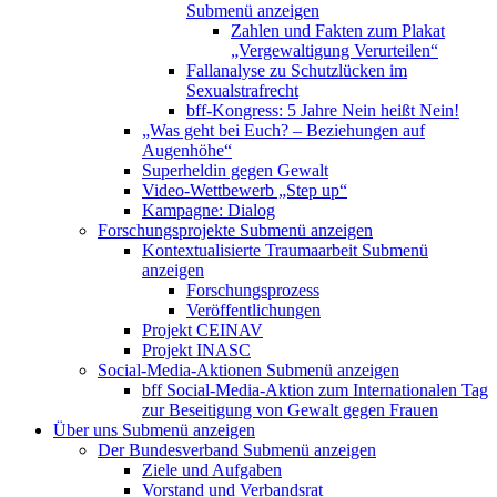
Submenü anzeigen
Zahlen und Fakten zum Plakat
„Vergewaltigung Verurteilen“
Fallanalyse zu Schutzlücken im
Sexualstrafrecht
bff-Kongress: 5 Jahre Nein heißt Nein!
„Was geht bei Euch? – Beziehungen auf
Augenhöhe“
Superheldin gegen Gewalt
Video-Wettbewerb „Step up“
Kampagne: Dialog
Forschungsprojekte
Submenü anzeigen
Kontextualisierte Traumaarbeit
Submenü
anzeigen
Forschungsprozess
Veröffentlichungen
Projekt CEINAV
Projekt INASC
Social-Media-Aktionen
Submenü anzeigen
bff Social-Media-Aktion zum Internationalen Tag
zur Beseitigung von Gewalt gegen Frauen
Über uns
Submenü anzeigen
Der Bundesverband
Submenü anzeigen
Ziele und Aufgaben
Vorstand und Verbandsrat