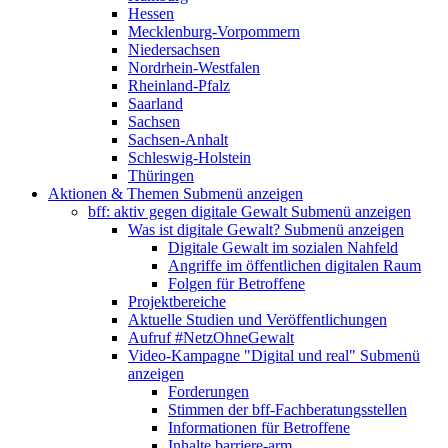
Hessen
Mecklenburg-Vorpommern
Niedersachsen
Nordrhein-Westfalen
Rheinland-Pfalz
Saarland
Sachsen
Sachsen-Anhalt
Schleswig-Holstein
Thüringen
Aktionen & Themen
Submenü anzeigen
bff: aktiv gegen digitale Gewalt
Submenü anzeigen
Was ist digitale Gewalt?
Submenü anzeigen
Digitale Gewalt im sozialen Nahfeld
Angriffe im öffentlichen digitalen Raum
Folgen für Betroffene
Projektbereiche
Aktuelle Studien und Veröffentlichungen
Aufruf #NetzOhneGewalt
Video-Kampagne "Digital und real"
Submenü
anzeigen
Forderungen
Stimmen der bff-Fachberatungsstellen
Informationen für Betroffene
Inhalte barriere-arm