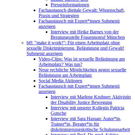
Presseinformationen
Fachaustausch digitale Gewalt: Wissenschaft,
Praxis und Strategien
Fachaustausch mit Expert*innen
Submenü
anzeigen
Interview mit Heike Barnes von der
Beratungsstelle Frauennotruf München
bff: "make it work!“: Für einen Arbeitsplatz ohne
sexuelle Diskriminierung, Belästigung und Gewalt!
Submenü anzeigen
Video-Clips: Was ist sexuelle Belästigung am
Arbeitsplatz? Was tun?
Neue rechtliche Möglichkeiten gegen sexuelle
Belästigung am Arbeitsplatz
Social Media Aktionen
Fachaustausch mit Expert*innen
Submenü
anzeigen
Interview mit Marlene Krubner: Aktivistin
der Disability Justice Bewegung
Interview mit unserer Kollegin Patricia
Gutsche
Interview mit Sara Hassan: Autor*in,
Trainer*in, Berater*in für
diskriminierungskritische Schulungsarbeit
Interview mit Prof. Dr. med. Sabine