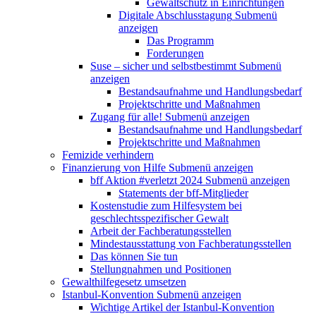
Gewaltschutz in Einrichtungen
Digitale Abschlusstagung
Submenü
anzeigen
Das Programm
Forderungen
Suse – sicher und selbstbestimmt
Submenü
anzeigen
Bestandsaufnahme und Handlungsbedarf
Projektschritte und Maßnahmen
Zugang für alle!
Submenü anzeigen
Bestandsaufnahme und Handlungsbedarf
Projektschritte und Maßnahmen
Femizide verhindern
Finanzierung von Hilfe
Submenü anzeigen
bff Aktion #verletzt 2024
Submenü anzeigen
Statements der bff-Mitglieder
Kostenstudie zum Hilfesystem bei
geschlechtsspezifischer Gewalt
Arbeit der Fachberatungsstellen
Mindestausstattung von Fachberatungsstellen
Das können Sie tun
Stellungnahmen und Positionen
Gewalthilfegesetz umsetzen
Istanbul-Konvention
Submenü anzeigen
Wichtige Artikel der Istanbul-Konvention