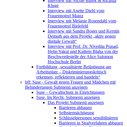
Interview mit Nicole Burek & Ricarda
Kluge
Interview mit Anette Diehl vom
Frauennotruf Mainz
Interview mit Melanie Rosendahl vom
Frauennotruf Bielefeld
Interview mit Sandra Boger und Kerstin
Demuth aus dem Projekt „aktiv gegen
digitale Gewalt“
Interview mit Prof. Dr. Nivedita Prasad,
Helin Yakut und Kathrin Blaha von der
Beschwerdestelle der Alice Salomon
Hochschule Berlin
Fortbildung „sexualisierte Belästigung am
Arbeitsplatz – Diskriminierungskritisch
erkennen, reflektieren und handeln“
bff: Suse - Gewalt gegen Frauen und Mädchen mit
Behinderungen
Submenü anzeigen
Suse – Gewaltschutz in Einrichtungen
Suse. Im Recht.
Submenü anzeigen
Das Projekt
Submenü anzeigen
Barrieren abbauen
Selbstermächtigung
Schlüsselpersonen sensibilisieren
Barrieren in Strafverfahren abbauen