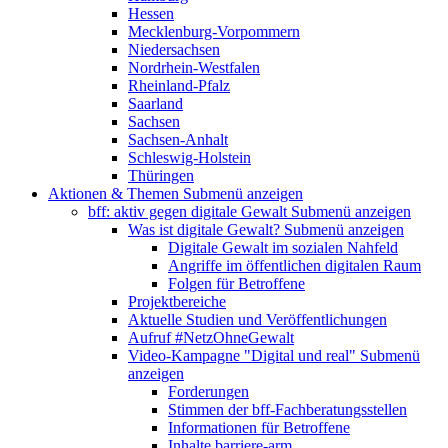
Hessen
Mecklenburg-Vorpommern
Niedersachsen
Nordrhein-Westfalen
Rheinland-Pfalz
Saarland
Sachsen
Sachsen-Anhalt
Schleswig-Holstein
Thüringen
Aktionen & Themen
Submenü anzeigen
bff: aktiv gegen digitale Gewalt
Submenü anzeigen
Was ist digitale Gewalt?
Submenü anzeigen
Digitale Gewalt im sozialen Nahfeld
Angriffe im öffentlichen digitalen Raum
Folgen für Betroffene
Projektbereiche
Aktuelle Studien und Veröffentlichungen
Aufruf #NetzOhneGewalt
Video-Kampagne "Digital und real"
Submenü
anzeigen
Forderungen
Stimmen der bff-Fachberatungsstellen
Informationen für Betroffene
Inhalte barriere-arm