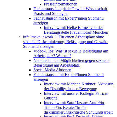
Presseinformationen
Fachaustausch digitale Gewalt: Wissenschaft,
Praxis und Strategien
Fachaustausch mit Expert*innen
Submenü
anzeigen
Interview mit Heike Barnes von der
Beratungsstelle Frauennotruf München
bff: "make it work!“: Für einen Arbeitsplatz ohne
sexuelle Diskriminierung, Belästigung und Gewalt!
Submenü anzeigen
Video-Clips: Was ist sexuelle Belästigung am
Arbeitsplatz? Was tun?
Neue rechtliche Möglichkeiten gegen sexuelle
Belästigung am Arbeitsplatz
Social Media Aktionen
Fachaustausch mit Expert*innen
Submenü
anzeigen
Interview mit Marlene Krubner: Aktivistin
der Disability Justice Bewegung
Interview mit unserer Kollegin Patricia
Gutsche
Interview mit Sara Hassan: Autor*in,
Trainer*in, Berater*in für
diskriminierungskritische Schulungsarbeit
Interview mit Prof. Dr. med. Sabine