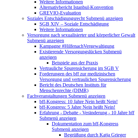
Weitere Informationen
Alternativbericht Istanbul-Konvention
GREVIO-Evaluation
Soziales Entschädigungsrecht
Submenü anzeigen
SGB XIV – Soziale Entschädigung
Weitere Informationen
Versorgung nach sexualisierter und körperlicher Gewalt
Submenü anzeigen
Kampagne #HilfenachVergewaltigung
Existierende Versorgungslücken
Submenü
anzeigen
Beispiele aus der Praxis
Vertrauliche Spurensicherung im SGB V
Forderungen des bff zur medizinischen
Versorgung und vertraulichen Spurensicherung
Bericht des Deutschen Instituts für
Menschenrechte (DIMR)
Fachveranstaltungen
Submenü anzeigen
bff-Kongress: 10 Jahre Nein heißt Nein!
bff-Kongress: 5 Jahre Nein heißt Nein!
Erfahrung - Debatte - Veränderung - 10 Jahre bff
Submenü anzeigen
Dokumentation zum bff-Kongress
Submenü anzeigen
Begrüßung durch Katja Grieger