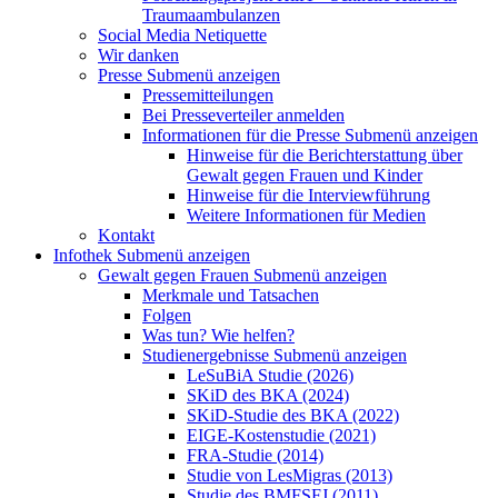
Traumaambulanzen
Social Media Netiquette
Wir danken
Presse
Submenü anzeigen
Pressemitteilungen
Bei Presseverteiler anmelden
Informationen für die Presse
Submenü anzeigen
Hinweise für die Berichterstattung über
Gewalt gegen Frauen und Kinder
Hinweise für die Interviewführung
Weitere Informationen für Medien
Kontakt
Infothek
Submenü anzeigen
Gewalt gegen Frauen
Submenü anzeigen
Merkmale und Tatsachen
Folgen
Was tun? Wie helfen?
Studienergebnisse
Submenü anzeigen
LeSuBiA Studie (2026)
SKiD des BKA (2024)
SKiD-Studie des BKA (2022)
EIGE-Kostenstudie (2021)
FRA-Studie (2014)
Studie von LesMigras (2013)
Studie des BMFSFJ (2011)