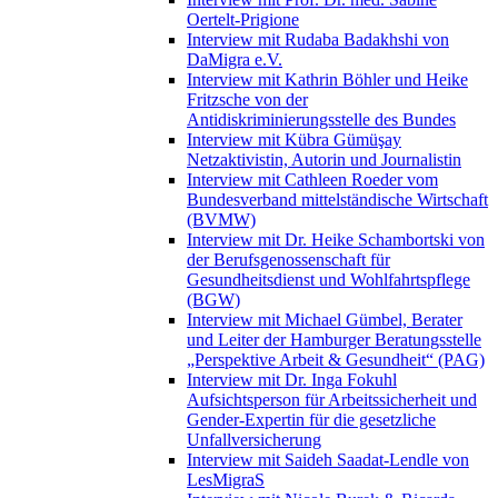
Oertelt-Prigione
Interview mit Rudaba Badakhshi von
DaMigra e.V.
Interview mit Kathrin Böhler und Heike
Fritzsche von der
Antidiskriminierungsstelle des Bundes
Interview mit Kübra Gümüşay
Netzaktivistin, Autorin und Journalistin
Interview mit Cathleen Roeder vom
Bundesverband mittelständische Wirtschaft
(BVMW)
Interview mit Dr. Heike Schambortski von
der Berufsgenossenschaft für
Gesundheitsdienst und Wohlfahrtspflege
(BGW)
Interview mit Michael Gümbel, Berater
und Leiter der Hamburger Beratungsstelle
„Perspektive Arbeit & Gesundheit“ (PAG)
Interview mit Dr. Inga Fokuhl
Aufsichtsperson für Arbeitssicherheit und
Gender-Expertin für die gesetzliche
Unfallversicherung
Interview mit Saideh Saadat-Lendle von
LesMigraS