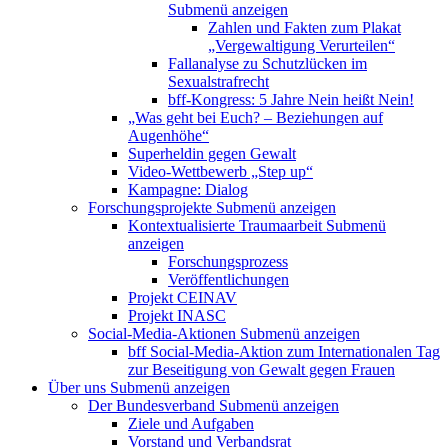
Submenü anzeigen
Zahlen und Fakten zum Plakat
„Vergewaltigung Verurteilen“
Fallanalyse zu Schutzlücken im
Sexualstrafrecht
bff-Kongress: 5 Jahre Nein heißt Nein!
„Was geht bei Euch? – Beziehungen auf
Augenhöhe“
Superheldin gegen Gewalt
Video-Wettbewerb „Step up“
Kampagne: Dialog
Forschungsprojekte
Submenü anzeigen
Kontextualisierte Traumaarbeit
Submenü
anzeigen
Forschungsprozess
Veröffentlichungen
Projekt CEINAV
Projekt INASC
Social-Media-Aktionen
Submenü anzeigen
bff Social-Media-Aktion zum Internationalen Tag
zur Beseitigung von Gewalt gegen Frauen
Über uns
Submenü anzeigen
Der Bundesverband
Submenü anzeigen
Ziele und Aufgaben
Vorstand und Verbandsrat