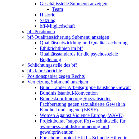
Geschäftsstelle
Submenü anzeigen
Team
Historie
Satzung
bff-Mitgliedschaft
bff-Positionen
bff-Qualitätssicherung
Submenü anzeigen
Qualitätsentwicklung und Qualitätssicherung
Ethikrichtlinien im bff
Qualitätsstandards für die psychosoziale
Begleitung
Schlichtungsstelle des bff
bff-Jahresberichte
Positionspapier gegen Rechts
Vernetzung
Submenü anzeigen
Bund-Länder-Arbeitsgruppe häusliche Gewalt
Bündnis Istanbul-Konvention
Bundeskoordinierung Spezialisierter
Fachberatung gegen sexualisierte Gewalt in
Kindheit und Jugend (BKSF)
Women Against Violence Europe (WAVE)
Projektbeirat "support f(x) – schnittstelle für
awareness, antidiskriminierung und
gewaltprävention"
Forschungsprojekt HilfT - Schnelle Hilfen in