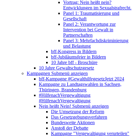
Vortrag: Nein heißt nein?
Entwicklungen im Sexualstrafrecht.
Panel 1: Traumatisierung und
Gesellschaft
Panel 2: Verantwortung zur
Intervention bei Gewalt in
Partnerschaften
Panel 3: Mehrfachdiskriminierung
und Belastung
bff-Kongress in Bildern
bff-Jubiläumsfeier in Bildern
10 Jahre bff - Broschüre
10 Jahre Gewaltschutzgesetz
Kampagnen
Submenü anzeigen
bff-Kampagne #GewalthilfegesetzJetzt 2024
Kampagne zu Landtagswahlen in Sachsen,
Thüringen, Brandenburg
#HilfenachVergewaltigung
#HilfenachVergewaltigung
Nein heißt Nein!
Submenü anzeigen
Die Umsetzung der Reform
Das Gesetzgebungsverfahren
Bundesweite Aktionen
Anstoß der Debatte
Kampagne "Vergewaltigung verurteilen"