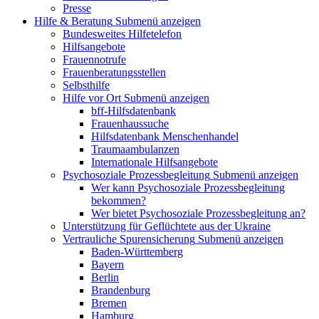
Presse
Hilfe & Beratung
Submenü anzeigen
Bundesweites Hilfetelefon
Hilfsangebote
Frauennotrufe
Frauenberatungsstellen
Selbsthilfe
Hilfe vor Ort
Submenü anzeigen
bff-Hilfsdatenbank
Frauenhaussuche
Hilfsdatenbank Menschenhandel
Traumaambulanzen
Internationale Hilfsangebote
Psychosoziale Prozessbegleitung
Submenü anzeigen
Wer kann Psychosoziale Prozessbegleitung
bekommen?
Wer bietet Psychosoziale Prozessbegleitung an?
Unterstützung für Geflüchtete aus der Ukraine
Vertrauliche Spurensicherung
Submenü anzeigen
Baden-Württemberg
Bayern
Berlin
Brandenburg
Bremen
Hamburg