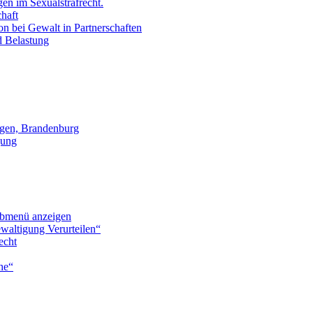
en im Sexualstrafrecht.
chaft
on bei Gewalt in Partnerschaften
d Belastung
gen, Brandenburg
gung
bmenü anzeigen
waltigung Verurteilen“
echt
he“