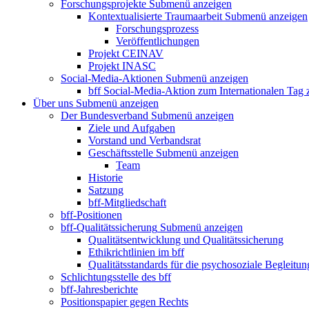
Forschungsprojekte
Submenü anzeigen
Kontextualisierte Traumaarbeit
Submenü anzeigen
Forschungsprozess
Veröffentlichungen
Projekt CEINAV
Projekt INASC
Social-Media-Aktionen
Submenü anzeigen
bff Social-Media-Aktion zum Internationalen Tag
Über uns
Submenü anzeigen
Der Bundesverband
Submenü anzeigen
Ziele und Aufgaben
Vorstand und Verbandsrat
Geschäftsstelle
Submenü anzeigen
Team
Historie
Satzung
bff-Mitgliedschaft
bff-Positionen
bff-Qualitätssicherung
Submenü anzeigen
Qualitätsentwicklung und Qualitätssicherung
Ethikrichtlinien im bff
Qualitätsstandards für die psychosoziale Begleitun
Schlichtungsstelle des bff
bff-Jahresberichte
Positionspapier gegen Rechts