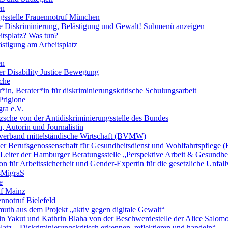
en
ngsstelle Frauennotruf München
lle Diskriminierung, Belästigung und Gewalt!
Submenü anzeigen
itsplatz? Was tun?
ästigung am Arbeitsplatz
en
er Disability Justice Bewegung
sche
*in, Berater*in für diskriminierungskritische Schulungsarbeit
Prigione
ra e.V.
zsche von der Antidiskriminierungsstelle des Bundes
, Autorin und Journalistin
verband mittelständische Wirtschaft (BVMW)
der Berufsgenossenschaft für Gesundheitsdienst und Wohlfahrtspflege
 Leiter der Hamburger Beratungsstelle „Perspektive Arbeit & Gesundh
on für Arbeitssicherheit und Gender-Expertin für die gesetzliche Unfal
esMigraS
e
uf Mainz
nnotruf Bielefeld
uth aus dem Projekt „aktiv gegen digitale Gewalt“
elin Yakut und Kathrin Blaha von der Beschwerdestelle der Alice Salo
latz – Diskriminierungskritisch erkennen, reflektieren und handeln“