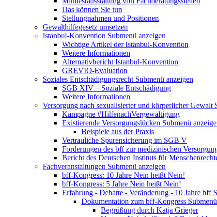
Mindestausstattung von Fachberatungsstellen
Das können Sie tun
Stellungnahmen und Positionen
Gewalthilfegesetz umsetzen
Istanbul-Konvention
Submenü anzeigen
Wichtige Artikel der Istanbul-Konvention
Weitere Informationen
Alternativbericht Istanbul-Konvention
GREVIO-Evaluation
Soziales Entschädigungsrecht
Submenü anzeigen
SGB XIV – Soziale Entschädigung
Weitere Informationen
Versorgung nach sexualisierter und körperlicher Gewalt
Kampagne #HilfenachVergewaltigung
Existierende Versorgungslücken
Submenü anzeige
Beispiele aus der Praxis
Vertrauliche Spurensicherung im SGB V
Forderungen des bff zur medizinischen Versorgun
Bericht des Deutschen Instituts für Menschenrech
Fachveranstaltungen
Submenü anzeigen
bff-Kongress: 10 Jahre Nein heißt Nein!
bff-Kongress: 5 Jahre Nein heißt Nein!
Erfahrung - Debatte - Veränderung - 10 Jahre bff
S
Dokumentation zum bff-Kongress
Submenü 
Begrüßung durch Katja Grieger