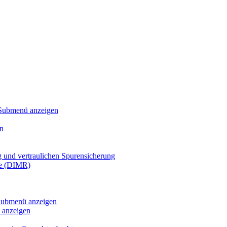
Submenü anzeigen
n
g und vertraulichen Spurensicherung
te (DIMR)
ubmenü anzeigen
anzeigen