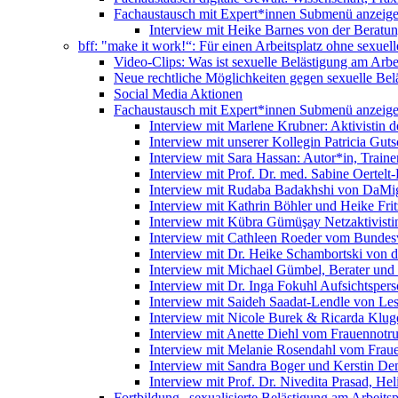
Fachaustausch mit Expert*innen
Submenü anzeig
Interview mit Heike Barnes von der Beratu
bff: "make it work!“: Für einen Arbeitsplatz ohne sexue
Video-Clips: Was ist sexuelle Belästigung am Arbe
Neue rechtliche Möglichkeiten gegen sexuelle Bel
Social Media Aktionen
Fachaustausch mit Expert*innen
Submenü anzeig
Interview mit Marlene Krubner: Aktivistin d
Interview mit unserer Kollegin Patricia Gut
Interview mit Sara Hassan: Autor*in, Trainer
Interview mit Prof. Dr. med. Sabine Oertelt-
Interview mit Rudaba Badakhshi von DaMig
Interview mit Kathrin Böhler und Heike Frit
Interview mit Kübra Gümüşay Netzaktivistin
Interview mit Cathleen Roeder vom Bundes
Interview mit Dr. Heike Schambortski von 
Interview mit Michael Gümbel, Berater und
Interview mit Dr. Inga Fokuhl Aufsichtspers
Interview mit Saideh Saadat-Lendle von L
Interview mit Nicole Burek & Ricarda Klug
Interview mit Anette Diehl vom Frauennotr
Interview mit Melanie Rosendahl vom Fraue
Interview mit Sandra Boger und Kerstin Dem
Interview mit Prof. Dr. Nivedita Prasad, H
Fortbildung „sexualisierte Belästigung am Arbeitsp