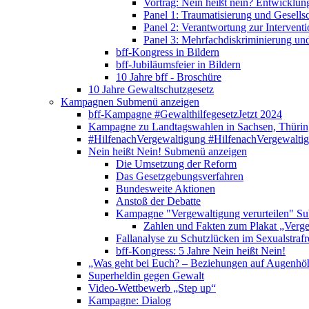
Vortrag: Nein heißt nein? Entwicklung
Panel 1: Traumatisierung und Gesells
Panel 2: Verantwortung zur Interventi
Panel 3: Mehrfachdiskriminierung un
bff-Kongress in Bildern
bff-Jubiläumsfeier in Bildern
10 Jahre bff - Broschüre
10 Jahre Gewaltschutzgesetz
Kampagnen
Submenü anzeigen
bff-Kampagne #GewalthilfegesetzJetzt 2024
Kampagne zu Landtagswahlen in Sachsen, Thürin
#HilfenachVergewaltigung
#HilfenachVergewalti
Nein heißt Nein!
Submenü anzeigen
Die Umsetzung der Reform
Das Gesetzgebungsverfahren
Bundesweite Aktionen
Anstoß der Debatte
Kampagne "Vergewaltigung verurteilen"
Su
Zahlen und Fakten zum Plakat „Verge
Fallanalyse zu Schutzlücken im Sexualstrafr
bff-Kongress: 5 Jahre Nein heißt Nein!
„Was geht bei Euch? – Beziehungen auf Augenhö
Superheldin gegen Gewalt
Video-Wettbewerb „Step up“
Kampagne: Dialog