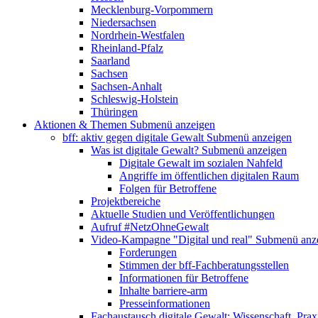
Mecklenburg-Vorpommern
Niedersachsen
Nordrhein-Westfalen
Rheinland-Pfalz
Saarland
Sachsen
Sachsen-Anhalt
Schleswig-Holstein
Thüringen
Aktionen & Themen
Submenü anzeigen
bff: aktiv gegen digitale Gewalt
Submenü anzeigen
Was ist digitale Gewalt?
Submenü anzeigen
Digitale Gewalt im sozialen Nahfeld
Angriffe im öffentlichen digitalen Raum
Folgen für Betroffene
Projektbereiche
Aktuelle Studien und Veröffentlichungen
Aufruf #NetzOhneGewalt
Video-Kampagne "Digital und real"
Submenü anz
Forderungen
Stimmen der bff-Fachberatungsstellen
Informationen für Betroffene
Inhalte barriere-arm
Presseinformationen
Fachaustausch digitale Gewalt: Wissenschaft, Prax