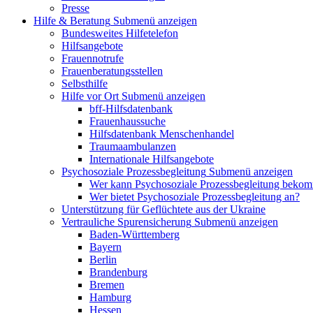
Presse
Hilfe & Beratung
Submenü anzeigen
Bundesweites Hilfetelefon
Hilfsangebote
Frauennotrufe
Frauenberatungsstellen
Selbsthilfe
Hilfe vor Ort
Submenü anzeigen
bff-Hilfsdatenbank
Frauenhaussuche
Hilfsdatenbank Menschenhandel
Traumaambulanzen
Internationale Hilfsangebote
Psychosoziale Prozessbegleitung
Submenü anzeigen
Wer kann Psychosoziale Prozessbegleitung beko
Wer bietet Psychosoziale Prozessbegleitung an?
Unterstützung für Geflüchtete aus der Ukraine
Vertrauliche Spurensicherung
Submenü anzeigen
Baden-Württemberg
Bayern
Berlin
Brandenburg
Bremen
Hamburg
Hessen