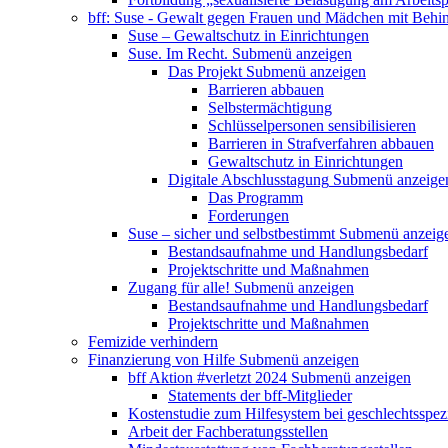
bff: Suse - Gewalt gegen Frauen und Mädchen mit Behi
Suse – Gewaltschutz in Einrichtungen
Suse. Im Recht.
Submenü anzeigen
Das Projekt
Submenü anzeigen
Barrieren abbauen
Selbstermächtigung
Schlüsselpersonen sensibilisieren
Barrieren in Strafverfahren abbauen
Gewaltschutz in Einrichtungen
Digitale Abschlusstagung
Submenü anzeige
Das Programm
Forderungen
Suse – sicher und selbstbestimmt
Submenü anzeig
Bestandsaufnahme und Handlungsbedarf
Projektschritte und Maßnahmen
Zugang für alle!
Submenü anzeigen
Bestandsaufnahme und Handlungsbedarf
Projektschritte und Maßnahmen
Femizide verhindern
Finanzierung von Hilfe
Submenü anzeigen
bff Aktion #verletzt 2024
Submenü anzeigen
Statements der bff-Mitglieder
Kostenstudie zum Hilfesystem bei geschlechtsspez
Arbeit der Fachberatungsstellen