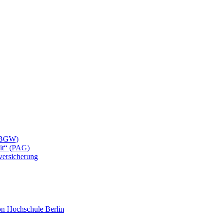
 (BGW)
eit“ (PAG)
lversicherung
mon Hochschule Berlin