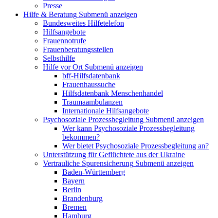
Presse
Hilfe & Beratung
Submenü anzeigen
Bundesweites Hilfetelefon
Hilfsangebote
Frauennotrufe
Frauenberatungsstellen
Selbsthilfe
Hilfe vor Ort
Submenü anzeigen
bff-Hilfsdatenbank
Frauenhaussuche
Hilfsdatenbank Menschenhandel
Traumaambulanzen
Internationale Hilfsangebote
Psychosoziale Prozessbegleitung
Submenü anzeigen
Wer kann Psychosoziale Prozessbegleitung
bekommen?
Wer bietet Psychosoziale Prozessbegleitung an?
Unterstützung für Geflüchtete aus der Ukraine
Vertrauliche Spurensicherung
Submenü anzeigen
Baden-Württemberg
Bayern
Berlin
Brandenburg
Bremen
Hamburg