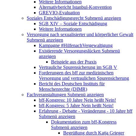
Weitere Informationen
Alternativbericht Istanbul-Konvention
GREVIO-Evaluation
Soziales Entschädigungsrecht
Submenü anzeigen
SGB XIV – Soziale Entschädigung
Weitere Informationen
Versorgung nach sexualisierter und körperlicher Gewalt
Submenü anzeigen
Kampagne #HilfenachVergewaltigung
Existierende Versorgungslücken
Submenü
anzeigen
Beispiele aus der Praxis
Vertrauliche Spurensicherung im SGB V
Forderungen des bff zur medizinischen
Versorgung und vertraulichen Spurensicherung
Bericht des Deutschen Instituts für
Menschenrechte (DIMR)
Fachveranstaltungen
Submenü anzeigen
bff-Kongress: 10 Jahre Nein heißt Nein!
bff-Kongress: 5 Jahre Nein heißt Nein!
Erfahrung - Debatte - Veränderung - 10 Jahre bff
Submenü anzeigen
Dokumentation zum bff-Kongress
Submenü anzeigen
Begrüßung durch Katja Grieger