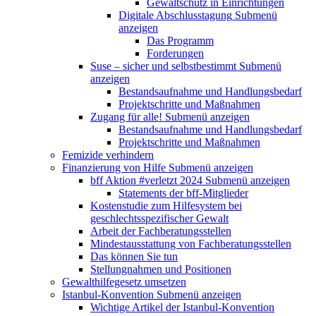
Gewaltschutz in Einrichtungen
Digitale Abschlusstagung
Submenü
anzeigen
Das Programm
Forderungen
Suse – sicher und selbstbestimmt
Submenü
anzeigen
Bestandsaufnahme und Handlungsbedarf
Projektschritte und Maßnahmen
Zugang für alle!
Submenü anzeigen
Bestandsaufnahme und Handlungsbedarf
Projektschritte und Maßnahmen
Femizide verhindern
Finanzierung von Hilfe
Submenü anzeigen
bff Aktion #verletzt 2024
Submenü anzeigen
Statements der bff-Mitglieder
Kostenstudie zum Hilfesystem bei
geschlechtsspezifischer Gewalt
Arbeit der Fachberatungsstellen
Mindestausstattung von Fachberatungsstellen
Das können Sie tun
Stellungnahmen und Positionen
Gewalthilfegesetz umsetzen
Istanbul-Konvention
Submenü anzeigen
Wichtige Artikel der Istanbul-Konvention