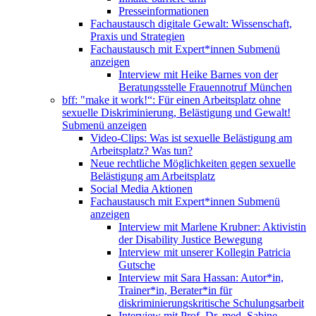
Presseinformationen
Fachaustausch digitale Gewalt: Wissenschaft,
Praxis und Strategien
Fachaustausch mit Expert*innen
Submenü
anzeigen
Interview mit Heike Barnes von der
Beratungsstelle Frauennotruf München
bff: "make it work!“: Für einen Arbeitsplatz ohne
sexuelle Diskriminierung, Belästigung und Gewalt!
Submenü anzeigen
Video-Clips: Was ist sexuelle Belästigung am
Arbeitsplatz? Was tun?
Neue rechtliche Möglichkeiten gegen sexuelle
Belästigung am Arbeitsplatz
Social Media Aktionen
Fachaustausch mit Expert*innen
Submenü
anzeigen
Interview mit Marlene Krubner: Aktivistin
der Disability Justice Bewegung
Interview mit unserer Kollegin Patricia
Gutsche
Interview mit Sara Hassan: Autor*in,
Trainer*in, Berater*in für
diskriminierungskritische Schulungsarbeit
Interview mit Prof. Dr. med. Sabine