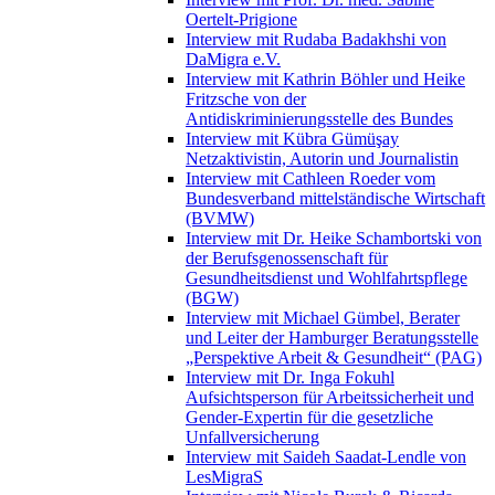
Oertelt-Prigione
Interview mit Rudaba Badakhshi von
DaMigra e.V.
Interview mit Kathrin Böhler und Heike
Fritzsche von der
Antidiskriminierungsstelle des Bundes
Interview mit Kübra Gümüşay
Netzaktivistin, Autorin und Journalistin
Interview mit Cathleen Roeder vom
Bundesverband mittelständische Wirtschaft
(BVMW)
Interview mit Dr. Heike Schambortski von
der Berufsgenossenschaft für
Gesundheitsdienst und Wohlfahrtspflege
(BGW)
Interview mit Michael Gümbel, Berater
und Leiter der Hamburger Beratungsstelle
„Perspektive Arbeit & Gesundheit“ (PAG)
Interview mit Dr. Inga Fokuhl
Aufsichtsperson für Arbeitssicherheit und
Gender-Expertin für die gesetzliche
Unfallversicherung
Interview mit Saideh Saadat-Lendle von
LesMigraS