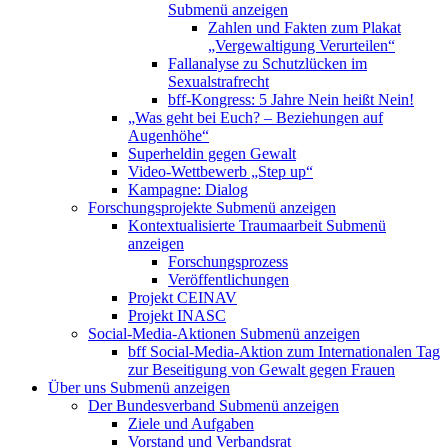
Submenü anzeigen
Zahlen und Fakten zum Plakat
„Vergewaltigung Verurteilen“
Fallanalyse zu Schutzlücken im
Sexualstrafrecht
bff-Kongress: 5 Jahre Nein heißt Nein!
„Was geht bei Euch? – Beziehungen auf
Augenhöhe“
Superheldin gegen Gewalt
Video-Wettbewerb „Step up“
Kampagne: Dialog
Forschungsprojekte
Submenü anzeigen
Kontextualisierte Traumaarbeit
Submenü
anzeigen
Forschungsprozess
Veröffentlichungen
Projekt CEINAV
Projekt INASC
Social-Media-Aktionen
Submenü anzeigen
bff Social-Media-Aktion zum Internationalen Tag
zur Beseitigung von Gewalt gegen Frauen
Über uns
Submenü anzeigen
Der Bundesverband
Submenü anzeigen
Ziele und Aufgaben
Vorstand und Verbandsrat