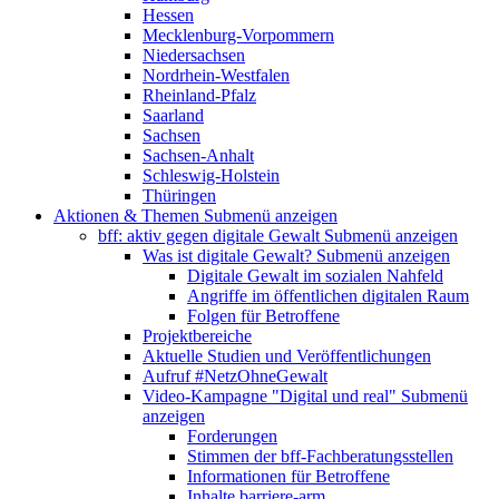
Hessen
Mecklenburg-Vorpommern
Niedersachsen
Nordrhein-Westfalen
Rheinland-Pfalz
Saarland
Sachsen
Sachsen-Anhalt
Schleswig-Holstein
Thüringen
Aktionen & Themen
Submenü anzeigen
bff: aktiv gegen digitale Gewalt
Submenü anzeigen
Was ist digitale Gewalt?
Submenü anzeigen
Digitale Gewalt im sozialen Nahfeld
Angriffe im öffentlichen digitalen Raum
Folgen für Betroffene
Projektbereiche
Aktuelle Studien und Veröffentlichungen
Aufruf #NetzOhneGewalt
Video-Kampagne "Digital und real"
Submenü
anzeigen
Forderungen
Stimmen der bff-Fachberatungsstellen
Informationen für Betroffene
Inhalte barriere-arm