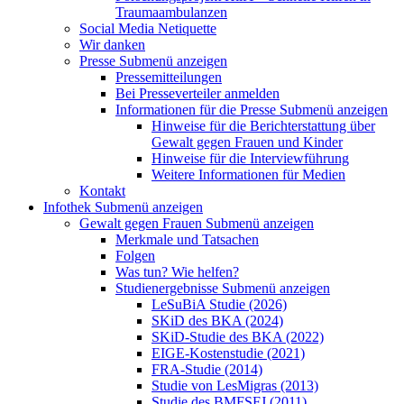
Traumaambulanzen
Social Media Netiquette
Wir danken
Presse
Submenü anzeigen
Pressemitteilungen
Bei Presseverteiler anmelden
Informationen für die Presse
Submenü anzeigen
Hinweise für die Berichterstattung über
Gewalt gegen Frauen und Kinder
Hinweise für die Interviewführung
Weitere Informationen für Medien
Kontakt
Infothek
Submenü anzeigen
Gewalt gegen Frauen
Submenü anzeigen
Merkmale und Tatsachen
Folgen
Was tun? Wie helfen?
Studienergebnisse
Submenü anzeigen
LeSuBiA Studie (2026)
SKiD des BKA (2024)
SKiD-Studie des BKA (2022)
EIGE-Kostenstudie (2021)
FRA-Studie (2014)
Studie von LesMigras (2013)
Studie des BMFSFJ (2011)