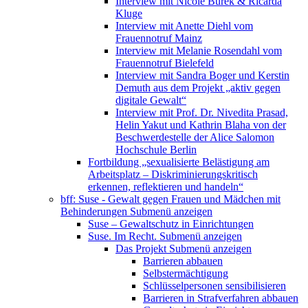
Interview mit Nicole Burek & Ricarda
Kluge
Interview mit Anette Diehl vom
Frauennotruf Mainz
Interview mit Melanie Rosendahl vom
Frauennotruf Bielefeld
Interview mit Sandra Boger und Kerstin
Demuth aus dem Projekt „aktiv gegen
digitale Gewalt“
Interview mit Prof. Dr. Nivedita Prasad,
Helin Yakut und Kathrin Blaha von der
Beschwerdestelle der Alice Salomon
Hochschule Berlin
Fortbildung „sexualisierte Belästigung am
Arbeitsplatz – Diskriminierungskritisch
erkennen, reflektieren und handeln“
bff: Suse - Gewalt gegen Frauen und Mädchen mit
Behinderungen
Submenü anzeigen
Suse – Gewaltschutz in Einrichtungen
Suse. Im Recht.
Submenü anzeigen
Das Projekt
Submenü anzeigen
Barrieren abbauen
Selbstermächtigung
Schlüsselpersonen sensibilisieren
Barrieren in Strafverfahren abbauen