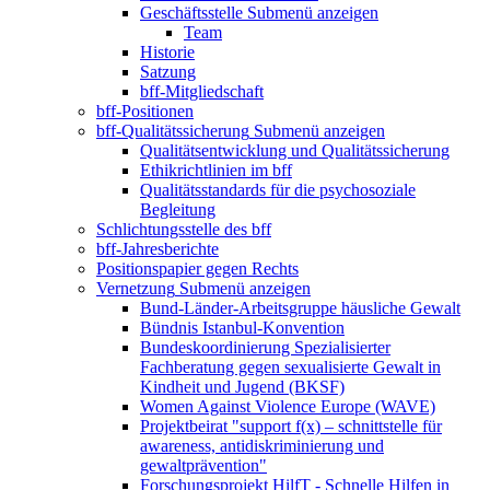
Geschäftsstelle
Submenü anzeigen
Team
Historie
Satzung
bff-Mitgliedschaft
bff-Positionen
bff-Qualitätssicherung
Submenü anzeigen
Qualitätsentwicklung und Qualitätssicherung
Ethikrichtlinien im bff
Qualitätsstandards für die psychosoziale
Begleitung
Schlichtungsstelle des bff
bff-Jahresberichte
Positionspapier gegen Rechts
Vernetzung
Submenü anzeigen
Bund-Länder-Arbeitsgruppe häusliche Gewalt
Bündnis Istanbul-Konvention
Bundeskoordinierung Spezialisierter
Fachberatung gegen sexualisierte Gewalt in
Kindheit und Jugend (BKSF)
Women Against Violence Europe (WAVE)
Projektbeirat "support f(x) – schnittstelle für
awareness, antidiskriminierung und
gewaltprävention"
Forschungsprojekt HilfT - Schnelle Hilfen in