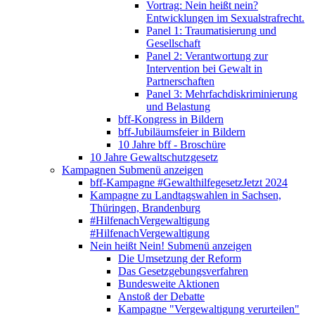
Vortrag: Nein heißt nein?
Entwicklungen im Sexualstrafrecht.
Panel 1: Traumatisierung und
Gesellschaft
Panel 2: Verantwortung zur
Intervention bei Gewalt in
Partnerschaften
Panel 3: Mehrfachdiskriminierung
und Belastung
bff-Kongress in Bildern
bff-Jubiläumsfeier in Bildern
10 Jahre bff - Broschüre
10 Jahre Gewaltschutzgesetz
Kampagnen
Submenü anzeigen
bff-Kampagne #GewalthilfegesetzJetzt 2024
Kampagne zu Landtagswahlen in Sachsen,
Thüringen, Brandenburg
#HilfenachVergewaltigung
#HilfenachVergewaltigung
Nein heißt Nein!
Submenü anzeigen
Die Umsetzung der Reform
Das Gesetzgebungsverfahren
Bundesweite Aktionen
Anstoß der Debatte
Kampagne "Vergewaltigung verurteilen"