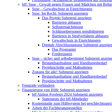
bff: Suse - Gewalt gegen Frauen und Mädchen mit Behi
Suse – Gewaltschutz in Einrichtungen
Suse. Im Recht.
Submenü anzeigen
Das Projekt
Submenü anzeigen
Barrieren abbauen
Selbstermächtigung
Schlüsselpersonen sensibilisieren
Barrieren in Strafverfahren abbauen
Gewaltschutz in Einrichtungen
Digitale Abschlusstagung
Submenü anzeige
Das Programm
Forderungen
Suse – sicher und selbstbestimmt
Submenü anzeig
Bestandsaufnahme und Handlungsbedarf
Projektschritte und Maßnahmen
Zugang für alle!
Submenü anzeigen
Bestandsaufnahme und Handlungsbedarf
Projektschritte und Maßnahmen
Femizide verhindern
Finanzierung von Hilfe
Submenü anzeigen
bff Aktion #verletzt 2024
Submenü anzeigen
Statements der bff-Mitglieder
Kostenstudie zum Hilfesystem bei geschlechtsspez
Arbeit der Fachberatungsstellen