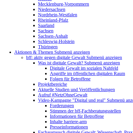
Mecklenburg-Vorpommern
Niedersachsen
Nordrhein-Westfalen
Rheinland-Pfalz
Saarland
Sachsen
Sachsen-Anhalt
Schleswig-Holstein
Thüringen
Aktionen & Themen
Submenü anzeigen
bff: aktiv gegen digitale Gewalt
Submenü anzeigen
Was ist digitale Gewalt?
Submenü anzeigen
Digitale Gewalt im sozialen Nahfeld
Angriffe im öffentlichen digitalen Raum
Folgen für Betroffene
Projektbereiche
Aktuelle Studien und Veröffentlichungen
Aufruf #NetzOhneGewalt
Video-Kampagne "Digital und real"
Submenü anz
Forderungen
Stimmen der bff-Fachberatungsstellen
Informationen für Betroffene
Inhalte barriere-arm
Presseinformationen
Fachaustausch digitale Gewalt: Wissenschaft, Prax