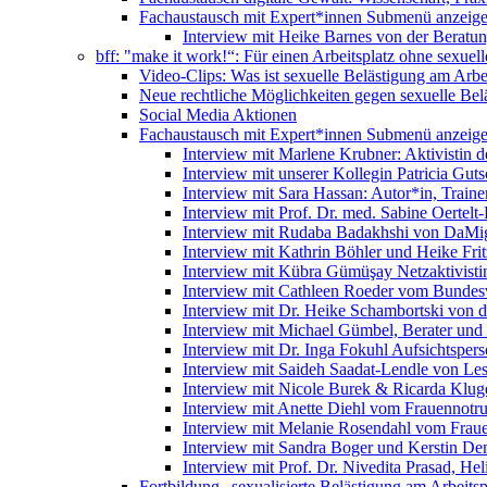
Fachaustausch mit Expert*innen
Submenü anzeig
Interview mit Heike Barnes von der Beratu
bff: "make it work!“: Für einen Arbeitsplatz ohne sexue
Video-Clips: Was ist sexuelle Belästigung am Arbe
Neue rechtliche Möglichkeiten gegen sexuelle Bel
Social Media Aktionen
Fachaustausch mit Expert*innen
Submenü anzeig
Interview mit Marlene Krubner: Aktivistin d
Interview mit unserer Kollegin Patricia Gut
Interview mit Sara Hassan: Autor*in, Trainer
Interview mit Prof. Dr. med. Sabine Oertelt-
Interview mit Rudaba Badakhshi von DaMig
Interview mit Kathrin Böhler und Heike Frit
Interview mit Kübra Gümüşay Netzaktivistin
Interview mit Cathleen Roeder vom Bundes
Interview mit Dr. Heike Schambortski von 
Interview mit Michael Gümbel, Berater und
Interview mit Dr. Inga Fokuhl Aufsichtspers
Interview mit Saideh Saadat-Lendle von L
Interview mit Nicole Burek & Ricarda Klug
Interview mit Anette Diehl vom Frauennotr
Interview mit Melanie Rosendahl vom Fraue
Interview mit Sandra Boger und Kerstin Dem
Interview mit Prof. Dr. Nivedita Prasad, H
Fortbildung „sexualisierte Belästigung am Arbeitsp