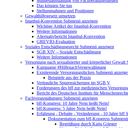
Mindestausstattung von Fachberatungsstellen
Das können Sie tun
Stellungnahmen und Positionen
Gewalthilfegesetz umsetzen
Istanbul-Konvention
Submenü anzeigen
Wichtige Artikel der Istanbul-Konvention
Weitere Informationen
Alternativbericht Istanbul-Konvention
GREVIO-Evaluation
Soziales Entschädigungsrecht
Submenü anzeigen
SGB XIV – Soziale Entschädigung
Weitere Informationen
Versorgung nach sexualisierter und körperlicher Gewalt
Kampagne #HilfenachVergewaltigung
Existierende Versorgungslücken
Submenü anzeige
Beispiele aus der Praxis
Vertrauliche Spurensicherung im SGB V
Forderungen des bff zur medizinischen Versorgun
Bericht des Deutschen Instituts für Menschenrech
Fachveranstaltungen
Submenü anzeigen
bff-Kongress: 10 Jahre Nein heißt Nein!
bff-Kongress: 5 Jahre Nein heißt Nein!
Erfahrung - Debatte - Veränderung - 10 Jahre bff
S
Dokumentation zum bff-Kongress
Submenü 
Begrüßung durch Katja Grieger