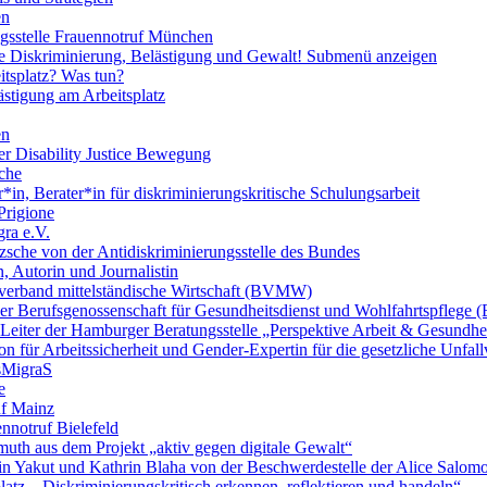
en
ngsstelle Frauennotruf München
lle Diskriminierung, Belästigung und Gewalt!
Submenü anzeigen
itsplatz? Was tun?
ästigung am Arbeitsplatz
en
er Disability Justice Bewegung
sche
*in, Berater*in für diskriminierungskritische Schulungsarbeit
Prigione
ra e.V.
zsche von der Antidiskriminierungsstelle des Bundes
, Autorin und Journalistin
verband mittelständische Wirtschaft (BVMW)
der Berufsgenossenschaft für Gesundheitsdienst und Wohlfahrtspflege
 Leiter der Hamburger Beratungsstelle „Perspektive Arbeit & Gesundh
on für Arbeitssicherheit und Gender-Expertin für die gesetzliche Unfal
esMigraS
e
uf Mainz
nnotruf Bielefeld
uth aus dem Projekt „aktiv gegen digitale Gewalt“
elin Yakut und Kathrin Blaha von der Beschwerdestelle der Alice Salo
latz – Diskriminierungskritisch erkennen, reflektieren und handeln“