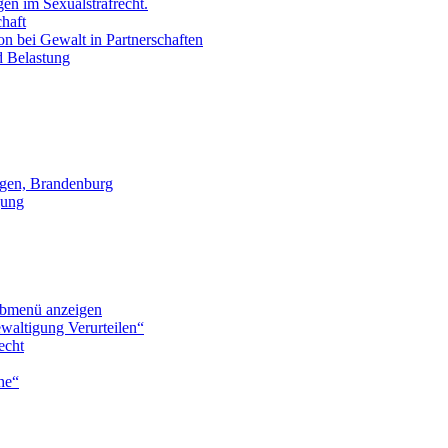
en im Sexualstrafrecht.
chaft
on bei Gewalt in Partnerschaften
d Belastung
gen, Brandenburg
gung
bmenü anzeigen
waltigung Verurteilen“
echt
he“