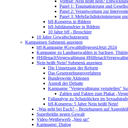
Vortrag: Nein heißt nein? Entwicklung
Panel 1: Traumatisierung und Gesells
Panel 2: Verantwortung zur Interventi
Panel 3: Mehrfachdiskriminierung un
bff-Kongress in Bildern
bff-Jubiläumsfeier in Bildern
10 Jahre bff - Broschüre
10 Jahre Gewaltschutzgesetz
Kampagnen
Submenü anzeigen
bff-Kampagne #GewalthilfegesetzJetzt 2024
Kampagne zu Landtagswahlen in Sachsen, Thürin
#HilfenachVergewaltigung
#HilfenachVergewalti
Nein heißt Nein!
Submenü anzeigen
Die Umsetzung der Reform
Das Gesetzgebungsverfahren
Bundesweite Aktionen
Anstoß der Debatte
Kampagne "Vergewaltigung verurteilen"
Su
Zahlen und Fakten zum Plakat „Verge
Fallanalyse zu Schutzlücken im Sexualstrafr
bff-Kongress: 5 Jahre Nein heißt Nein!
„Was geht bei Euch? – Beziehungen auf Augenhö
Superheldin gegen Gewalt
Video-Wettbewerb „Step up“
Kampagne: Dialog