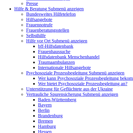
Presse
Hilfe & Beratung
Submenü anzeigen
Bundesweites Hilfetelefon
Hilfsangebote
Frauennotrufe
Frauenberatungsstellen
Selbsthilfe
Hilfe vor Ort
Submenü anzeigen
bff-Hilfsdatenbank
Frauenhaussuche
Hilfsdatenbank Menschenhandel
Traumaambulanzen
Internationale Hilfsangebote
Psychosoziale Prozessbegleitung
Submenü anzeigen
Wer kann Psychosoziale Prozessbegleitung beko
Wer bietet Psychosoziale Prozessbegleitung an?
Unterstützung für Geflüchtete aus der Ukraine
Vertrauliche Spurensicherung
Submenü anzeigen
Baden-Württemberg
Bayern
Berlin
Brandenburg
Bremen
Hamburg
Hessen