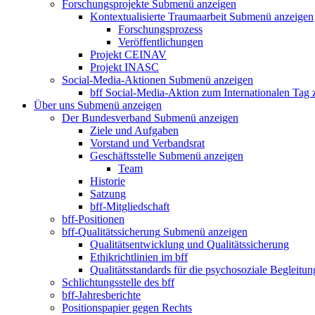
Forschungsprojekte
Submenü anzeigen
Kontextualisierte Traumaarbeit
Submenü anzeigen
Forschungsprozess
Veröffentlichungen
Projekt CEINAV
Projekt INASC
Social-Media-Aktionen
Submenü anzeigen
bff Social-Media-Aktion zum Internationalen Tag
Über uns
Submenü anzeigen
Der Bundesverband
Submenü anzeigen
Ziele und Aufgaben
Vorstand und Verbandsrat
Geschäftsstelle
Submenü anzeigen
Team
Historie
Satzung
bff-Mitgliedschaft
bff-Positionen
bff-Qualitätssicherung
Submenü anzeigen
Qualitätsentwicklung und Qualitätssicherung
Ethikrichtlinien im bff
Qualitätsstandards für die psychosoziale Begleitun
Schlichtungsstelle des bff
bff-Jahresberichte
Positionspapier gegen Rechts