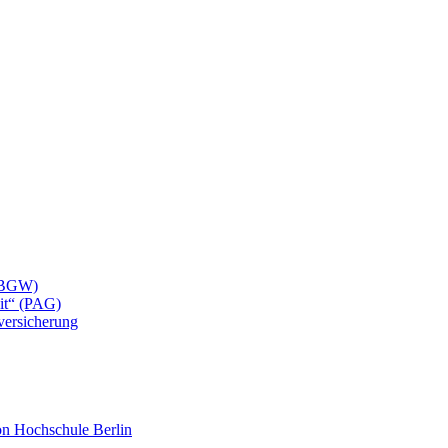
 (BGW)
eit“ (PAG)
lversicherung
mon Hochschule Berlin