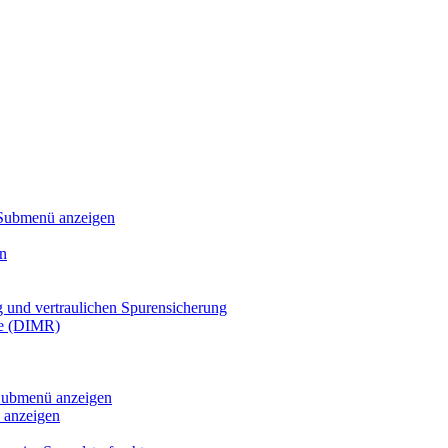
Submenü anzeigen
n
g und vertraulichen Spurensicherung
te (DIMR)
ubmenü anzeigen
anzeigen