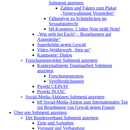
Submenü anzeigen
Zahlen und Fakten zum Plakat
„Vergewaltigung Verurteilen“
Fallanalyse zu Schutzlücken im
Sexualstrafrecht
bff-Kongress: 5 Jahre Nein heißt Nein!
„Was geht bei Euch? – Beziehungen auf
Augenhöhe“
Superheldin gegen Gewalt
Video-Wettbewerb „Step up“
Kampagne: Dialog
Forschungsprojekte
Submenü anzeigen
Kontextualisierte Traumaarbeit
Submenü
anzeigen
Forschungsprozess
Veröffentlichungen
Projekt CEINAV
Projekt INASC
Social-Media-Aktionen
Submenü anzeigen
bff Social-Media-Aktion zum Internationalen Tag
zur Beseitigung von Gewalt gegen Frauen
Über uns
Submenü anzeigen
Der Bundesverband
Submenü anzeigen
Ziele und Aufgaben
Vorstand und Verbandsrat