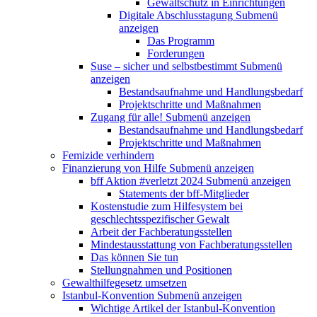
Gewaltschutz in Einrichtungen
Digitale Abschlusstagung
Submenü
anzeigen
Das Programm
Forderungen
Suse – sicher und selbstbestimmt
Submenü
anzeigen
Bestandsaufnahme und Handlungsbedarf
Projektschritte und Maßnahmen
Zugang für alle!
Submenü anzeigen
Bestandsaufnahme und Handlungsbedarf
Projektschritte und Maßnahmen
Femizide verhindern
Finanzierung von Hilfe
Submenü anzeigen
bff Aktion #verletzt 2024
Submenü anzeigen
Statements der bff-Mitglieder
Kostenstudie zum Hilfesystem bei
geschlechtsspezifischer Gewalt
Arbeit der Fachberatungsstellen
Mindestausstattung von Fachberatungsstellen
Das können Sie tun
Stellungnahmen und Positionen
Gewalthilfegesetz umsetzen
Istanbul-Konvention
Submenü anzeigen
Wichtige Artikel der Istanbul-Konvention