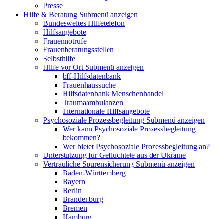
Presse
Hilfe & Beratung
Submenü anzeigen
Bundesweites Hilfetelefon
Hilfsangebote
Frauennotrufe
Frauenberatungsstellen
Selbsthilfe
Hilfe vor Ort
Submenü anzeigen
bff-Hilfsdatenbank
Frauenhaussuche
Hilfsdatenbank Menschenhandel
Traumaambulanzen
Internationale Hilfsangebote
Psychosoziale Prozessbegleitung
Submenü anzeigen
Wer kann Psychosoziale Prozessbegleitung
bekommen?
Wer bietet Psychosoziale Prozessbegleitung an?
Unterstützung für Geflüchtete aus der Ukraine
Vertrauliche Spurensicherung
Submenü anzeigen
Baden-Württemberg
Bayern
Berlin
Brandenburg
Bremen
Hamburg