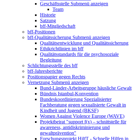
Geschäftsstelle
Submenü anzeigen
Team
Historie
Satzung
bff-Mitgliedschaft
bff-Positionen
bff-Qualitätssicherung
Submenü anzeigen
Qualitätsentwicklung und Qualitätssicherung
Ethikrichtlinien im bff
Qualitätsstandards für die psychosoziale
Begleitung
Schlichtungsstelle des bff
bff-Jahresberichte
Positionspapier gegen Rechts
Vernetzung
Submenü anzeigen
Bund-Länder-Arbeitsgruppe häusliche Gewalt
Bündnis Istanbul-Konvention
Bundeskoordinierung Spezialisierter
Fachberatung gegen sexualisierte Gewalt in
Kindheit und Jugend (BKSF)
Women Against Violence Europe (WAVE)
Projektbeirat "support f(x) – schnittstelle für
awareness, antidiskriminierung und
gewaltprävention"
Forschungsprojekt HilfT - Schnelle Hilfen in