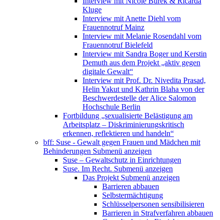
Interview mit Nicole Burek & Ricarda
Kluge
Interview mit Anette Diehl vom
Frauennotruf Mainz
Interview mit Melanie Rosendahl vom
Frauennotruf Bielefeld
Interview mit Sandra Boger und Kerstin
Demuth aus dem Projekt „aktiv gegen
digitale Gewalt“
Interview mit Prof. Dr. Nivedita Prasad,
Helin Yakut und Kathrin Blaha von der
Beschwerdestelle der Alice Salomon
Hochschule Berlin
Fortbildung „sexualisierte Belästigung am
Arbeitsplatz – Diskriminierungskritisch
erkennen, reflektieren und handeln“
bff: Suse - Gewalt gegen Frauen und Mädchen mit
Behinderungen
Submenü anzeigen
Suse – Gewaltschutz in Einrichtungen
Suse. Im Recht.
Submenü anzeigen
Das Projekt
Submenü anzeigen
Barrieren abbauen
Selbstermächtigung
Schlüsselpersonen sensibilisieren
Barrieren in Strafverfahren abbauen