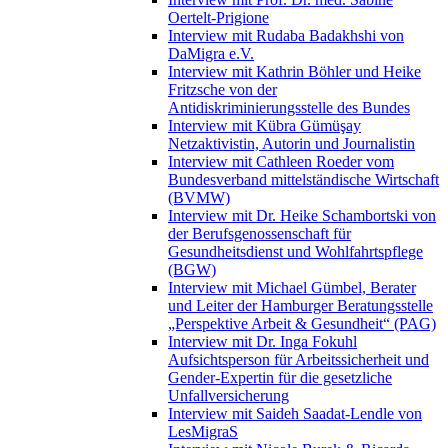
Oertelt-Prigione
Interview mit Rudaba Badakhshi von
DaMigra e.V.
Interview mit Kathrin Böhler und Heike
Fritzsche von der
Antidiskriminierungsstelle des Bundes
Interview mit Kübra Gümüşay
Netzaktivistin, Autorin und Journalistin
Interview mit Cathleen Roeder vom
Bundesverband mittelständische Wirtschaft
(BVMW)
Interview mit Dr. Heike Schambortski von
der Berufsgenossenschaft für
Gesundheitsdienst und Wohlfahrtspflege
(BGW)
Interview mit Michael Gümbel, Berater
und Leiter der Hamburger Beratungsstelle
„Perspektive Arbeit & Gesundheit“ (PAG)
Interview mit Dr. Inga Fokuhl
Aufsichtsperson für Arbeitssicherheit und
Gender-Expertin für die gesetzliche
Unfallversicherung
Interview mit Saideh Saadat-Lendle von
LesMigraS