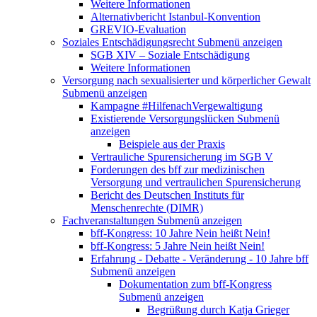
Weitere Informationen
Alternativbericht Istanbul-Konvention
GREVIO-Evaluation
Soziales Entschädigungsrecht
Submenü anzeigen
SGB XIV – Soziale Entschädigung
Weitere Informationen
Versorgung nach sexualisierter und körperlicher Gewalt
Submenü anzeigen
Kampagne #HilfenachVergewaltigung
Existierende Versorgungslücken
Submenü
anzeigen
Beispiele aus der Praxis
Vertrauliche Spurensicherung im SGB V
Forderungen des bff zur medizinischen
Versorgung und vertraulichen Spurensicherung
Bericht des Deutschen Instituts für
Menschenrechte (DIMR)
Fachveranstaltungen
Submenü anzeigen
bff-Kongress: 10 Jahre Nein heißt Nein!
bff-Kongress: 5 Jahre Nein heißt Nein!
Erfahrung - Debatte - Veränderung - 10 Jahre bff
Submenü anzeigen
Dokumentation zum bff-Kongress
Submenü anzeigen
Begrüßung durch Katja Grieger