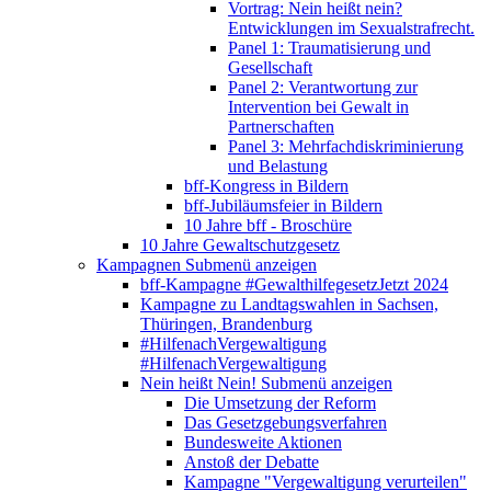
Vortrag: Nein heißt nein?
Entwicklungen im Sexualstrafrecht.
Panel 1: Traumatisierung und
Gesellschaft
Panel 2: Verantwortung zur
Intervention bei Gewalt in
Partnerschaften
Panel 3: Mehrfachdiskriminierung
und Belastung
bff-Kongress in Bildern
bff-Jubiläumsfeier in Bildern
10 Jahre bff - Broschüre
10 Jahre Gewaltschutzgesetz
Kampagnen
Submenü anzeigen
bff-Kampagne #GewalthilfegesetzJetzt 2024
Kampagne zu Landtagswahlen in Sachsen,
Thüringen, Brandenburg
#HilfenachVergewaltigung
#HilfenachVergewaltigung
Nein heißt Nein!
Submenü anzeigen
Die Umsetzung der Reform
Das Gesetzgebungsverfahren
Bundesweite Aktionen
Anstoß der Debatte
Kampagne "Vergewaltigung verurteilen"