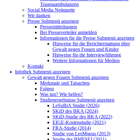
Traumaambulanzen
Social Media Netiquette
Wir danken
Presse
Submenü anzeigen
Pressemitteilungen
Bei Presseverteiler anmelden
Informationen für die Presse
Submenü anzeigen
Hinweise für die Berichterstattung über
Gewalt gegen Frauen und Kinder
Hinweise für die Interviewführung
Weitere Informationen für Medien
Kontakt
Infothek
Submenü anzeigen
Gewalt gegen Frauen
Submenü anzeigen
Merkmale und Tatsachen
Folgen
Was tun? Wie helfen?
Studienergebnisse
Submenü anzeigen
LeSuBiA Studie (2026)
SKiD des BKA (2024)
SKiD-Studie des BKA (2022)
EIGE-Kostenstudie (2021)
FRA-Studie (2014)
Studie von LesMigras (2013)
Studie des BMFSFJ (2011)