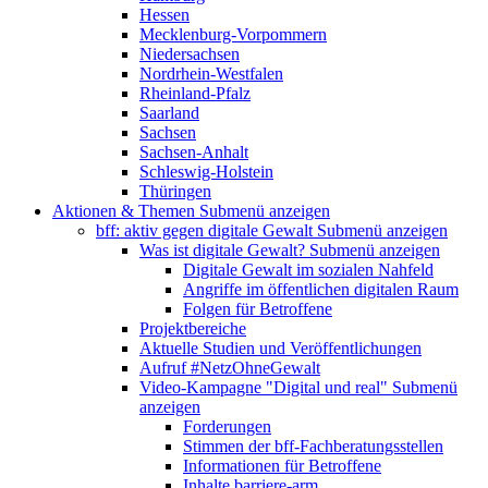
Hessen
Mecklenburg-Vorpommern
Niedersachsen
Nordrhein-Westfalen
Rheinland-Pfalz
Saarland
Sachsen
Sachsen-Anhalt
Schleswig-Holstein
Thüringen
Aktionen & Themen
Submenü anzeigen
bff: aktiv gegen digitale Gewalt
Submenü anzeigen
Was ist digitale Gewalt?
Submenü anzeigen
Digitale Gewalt im sozialen Nahfeld
Angriffe im öffentlichen digitalen Raum
Folgen für Betroffene
Projektbereiche
Aktuelle Studien und Veröffentlichungen
Aufruf #NetzOhneGewalt
Video-Kampagne "Digital und real"
Submenü
anzeigen
Forderungen
Stimmen der bff-Fachberatungsstellen
Informationen für Betroffene
Inhalte barriere-arm