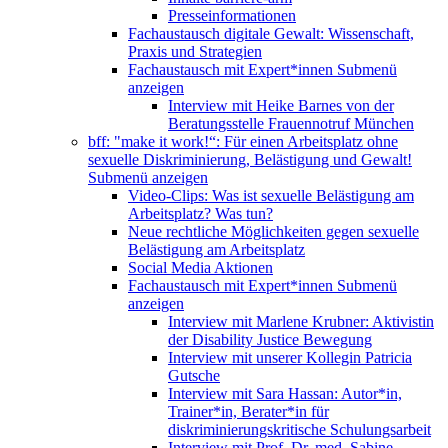
Presseinformationen
Fachaustausch digitale Gewalt: Wissenschaft,
Praxis und Strategien
Fachaustausch mit Expert*innen
Submenü
anzeigen
Interview mit Heike Barnes von der
Beratungsstelle Frauennotruf München
bff: "make it work!“: Für einen Arbeitsplatz ohne
sexuelle Diskriminierung, Belästigung und Gewalt!
Submenü anzeigen
Video-Clips: Was ist sexuelle Belästigung am
Arbeitsplatz? Was tun?
Neue rechtliche Möglichkeiten gegen sexuelle
Belästigung am Arbeitsplatz
Social Media Aktionen
Fachaustausch mit Expert*innen
Submenü
anzeigen
Interview mit Marlene Krubner: Aktivistin
der Disability Justice Bewegung
Interview mit unserer Kollegin Patricia
Gutsche
Interview mit Sara Hassan: Autor*in,
Trainer*in, Berater*in für
diskriminierungskritische Schulungsarbeit
Interview mit Prof. Dr. med. Sabine