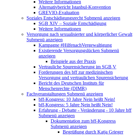
Weitere Informationen
Alternativbericht Istanbul-Konvention
GREVIO-Evaluation
Soziales Entschädigungsrecht
Submenü anzeigen
SGB XIV – Soziale Entschädigung
Weitere Informationen
Versorgung nach sexualisierter und körperlicher Gewalt
Submenü anzeigen
Kampagne #HilfenachVergewaltigung
Existierende Versorgungslücken
Submenü
anzeigen
Beispiele aus der Praxis
Vertrauliche Spurensicherung im SGB V
Forderungen des bff zur medizinischen
Versorgung und vertraulichen Spurensicherung
Bericht des Deutschen Instituts für
Menschenrechte (DIMR)
Fachveranstaltungen
Submenü anzeigen
bff-Kongress: 10 Jahre Nein heißt Nein!
bff-Kongress: 5 Jahre Nein heißt Nein!
Erfahrung - Debatte - Veränderung - 10 Jahre bff
Submenü anzeigen
Dokumentation zum bff-Kongress
Submenü anzeigen
Begrüßung durch Katja Grieger