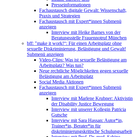
Presseinformationen
Fachaustausch digitale Gewalt: Wissenschaft,
Praxis und Strategien
Fachaustausch mit Expert*innen
Submenü
anzeigen
Interview mit Heike Barnes von der
Beratungsstelle Frauennotruf München
bff: "make it work!“: Für einen Arbeitsplatz ohne
sexuelle Diskriminierung, Belästigung und Gewalt!
Submenü anzeigen
Video-Clips: Was ist sexuelle Belästigung am
Arbeitsplatz? Was tun?
Neue rechtliche Möglichkeiten gegen sexuelle
Belästigung am Arbeitsplatz
Social Media Aktionen
Fachaustausch mit Expert*innen
Submenü
anzeigen
Interview mit Marlene Krubner: Aktivistin
der Disability Justice Bewegung
Interview mit unserer Kollegin Patricia
Gutsche
Interview mit Sara Hassan: Autor*in,
Trainer*in, Berater*in für
diskriminierungskritische Schulungsarbeit
Interview mit Prof. Dr. med. Sabine