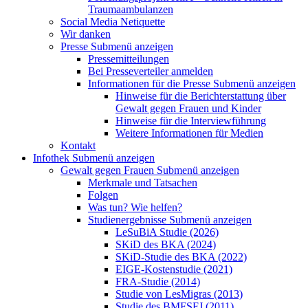
Traumaambulanzen
Social Media Netiquette
Wir danken
Presse
Submenü anzeigen
Pressemitteilungen
Bei Presseverteiler anmelden
Informationen für die Presse
Submenü anzeigen
Hinweise für die Berichterstattung über
Gewalt gegen Frauen und Kinder
Hinweise für die Interviewführung
Weitere Informationen für Medien
Kontakt
Infothek
Submenü anzeigen
Gewalt gegen Frauen
Submenü anzeigen
Merkmale und Tatsachen
Folgen
Was tun? Wie helfen?
Studienergebnisse
Submenü anzeigen
LeSuBiA Studie (2026)
SKiD des BKA (2024)
SKiD-Studie des BKA (2022)
EIGE-Kostenstudie (2021)
FRA-Studie (2014)
Studie von LesMigras (2013)
Studie des BMFSFJ (2011)