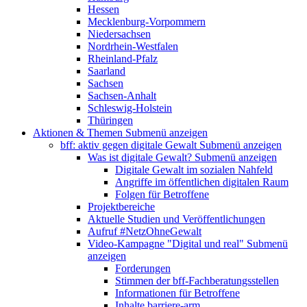
Hessen
Mecklenburg-Vorpommern
Niedersachsen
Nordrhein-Westfalen
Rheinland-Pfalz
Saarland
Sachsen
Sachsen-Anhalt
Schleswig-Holstein
Thüringen
Aktionen & Themen
Submenü anzeigen
bff: aktiv gegen digitale Gewalt
Submenü anzeigen
Was ist digitale Gewalt?
Submenü anzeigen
Digitale Gewalt im sozialen Nahfeld
Angriffe im öffentlichen digitalen Raum
Folgen für Betroffene
Projektbereiche
Aktuelle Studien und Veröffentlichungen
Aufruf #NetzOhneGewalt
Video-Kampagne "Digital und real"
Submenü
anzeigen
Forderungen
Stimmen der bff-Fachberatungsstellen
Informationen für Betroffene
Inhalte barriere-arm