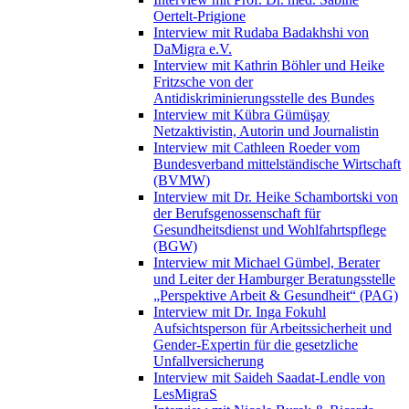
Oertelt-Prigione
Interview mit Rudaba Badakhshi von
DaMigra e.V.
Interview mit Kathrin Böhler und Heike
Fritzsche von der
Antidiskriminierungsstelle des Bundes
Interview mit Kübra Gümüşay
Netzaktivistin, Autorin und Journalistin
Interview mit Cathleen Roeder vom
Bundesverband mittelständische Wirtschaft
(BVMW)
Interview mit Dr. Heike Schambortski von
der Berufsgenossenschaft für
Gesundheitsdienst und Wohlfahrtspflege
(BGW)
Interview mit Michael Gümbel, Berater
und Leiter der Hamburger Beratungsstelle
„Perspektive Arbeit & Gesundheit“ (PAG)
Interview mit Dr. Inga Fokuhl
Aufsichtsperson für Arbeitssicherheit und
Gender-Expertin für die gesetzliche
Unfallversicherung
Interview mit Saideh Saadat-Lendle von
LesMigraS