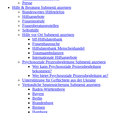
Presse
Hilfe & Beratung
Submenü anzeigen
Bundesweites Hilfetelefon
Hilfsangebote
Frauennotrufe
Frauenberatungsstellen
Selbsthilfe
Hilfe vor Ort
Submenü anzeigen
bff-Hilfsdatenbank
Frauenhaussuche
Hilfsdatenbank Menschenhandel
Traumaambulanzen
Internationale Hilfsangebote
Psychosoziale Prozessbegleitung
Submenü anzeigen
Wer kann Psychosoziale Prozessbegleitung
bekommen?
Wer bietet Psychosoziale Prozessbegleitung an?
Unterstützung für Geflüchtete aus der Ukraine
Vertrauliche Spurensicherung
Submenü anzeigen
Baden-Württemberg
Bayern
Berlin
Brandenburg
Bremen
Hamburg