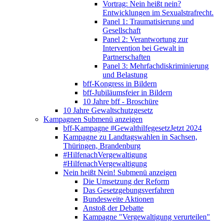
Vortrag: Nein heißt nein?
Entwicklungen im Sexualstrafrecht.
Panel 1: Traumatisierung und
Gesellschaft
Panel 2: Verantwortung zur
Intervention bei Gewalt in
Partnerschaften
Panel 3: Mehrfachdiskriminierung
und Belastung
bff-Kongress in Bildern
bff-Jubiläumsfeier in Bildern
10 Jahre bff - Broschüre
10 Jahre Gewaltschutzgesetz
Kampagnen
Submenü anzeigen
bff-Kampagne #GewalthilfegesetzJetzt 2024
Kampagne zu Landtagswahlen in Sachsen,
Thüringen, Brandenburg
#HilfenachVergewaltigung
#HilfenachVergewaltigung
Nein heißt Nein!
Submenü anzeigen
Die Umsetzung der Reform
Das Gesetzgebungsverfahren
Bundesweite Aktionen
Anstoß der Debatte
Kampagne "Vergewaltigung verurteilen"