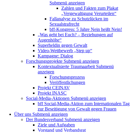
Submenü anzeigen
Zahlen und Fakten zum Plakat
„Vergewaltigung Verurteilen“
Fallanalyse zu Schutzlücken im
Sexualstrafrecht
bff-Kongress: 5 Jahre Nein heißt Nein!
„Was geht bei Euch? – Beziehungen auf
Augenhöhe“
Superheldin gegen Gewalt
Video-Wettbewerb „Step up“
Kampagne: Dialog
Forschungsprojekte
Submenü anzeigen
Kontextualisierte Traumaarbeit
Submenü
anzeigen
Forschungsprozess
Veröffentlichungen
Projekt CEINAV
Projekt INASC
Social-Media-Aktionen
Submenü anzeigen
bff Social-Media-Aktion zum Internationalen Tag
zur Beseitigung von Gewalt gegen Frauen
Über uns
Submenü anzeigen
Der Bundesverband
Submenü anzeigen
Ziele und Aufgaben
Vorstand und Verbandsrat