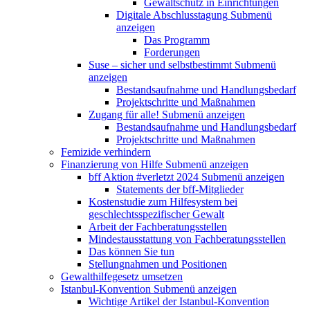
Gewaltschutz in Einrichtungen
Digitale Abschlusstagung
Submenü
anzeigen
Das Programm
Forderungen
Suse – sicher und selbstbestimmt
Submenü
anzeigen
Bestandsaufnahme und Handlungsbedarf
Projektschritte und Maßnahmen
Zugang für alle!
Submenü anzeigen
Bestandsaufnahme und Handlungsbedarf
Projektschritte und Maßnahmen
Femizide verhindern
Finanzierung von Hilfe
Submenü anzeigen
bff Aktion #verletzt 2024
Submenü anzeigen
Statements der bff-Mitglieder
Kostenstudie zum Hilfesystem bei
geschlechtsspezifischer Gewalt
Arbeit der Fachberatungsstellen
Mindestausstattung von Fachberatungsstellen
Das können Sie tun
Stellungnahmen und Positionen
Gewalthilfegesetz umsetzen
Istanbul-Konvention
Submenü anzeigen
Wichtige Artikel der Istanbul-Konvention