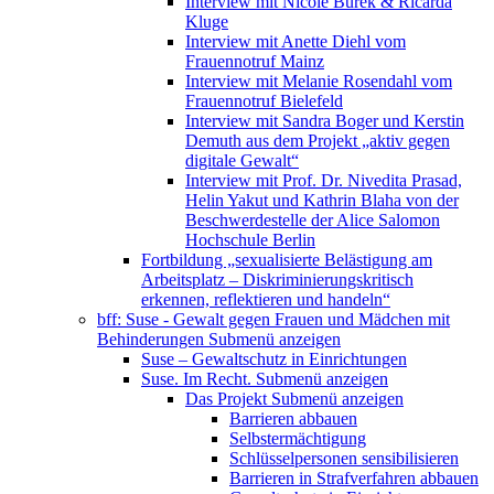
Interview mit Nicole Burek & Ricarda
Kluge
Interview mit Anette Diehl vom
Frauennotruf Mainz
Interview mit Melanie Rosendahl vom
Frauennotruf Bielefeld
Interview mit Sandra Boger und Kerstin
Demuth aus dem Projekt „aktiv gegen
digitale Gewalt“
Interview mit Prof. Dr. Nivedita Prasad,
Helin Yakut und Kathrin Blaha von der
Beschwerdestelle der Alice Salomon
Hochschule Berlin
Fortbildung „sexualisierte Belästigung am
Arbeitsplatz – Diskriminierungskritisch
erkennen, reflektieren und handeln“
bff: Suse - Gewalt gegen Frauen und Mädchen mit
Behinderungen
Submenü anzeigen
Suse – Gewaltschutz in Einrichtungen
Suse. Im Recht.
Submenü anzeigen
Das Projekt
Submenü anzeigen
Barrieren abbauen
Selbstermächtigung
Schlüsselpersonen sensibilisieren
Barrieren in Strafverfahren abbauen