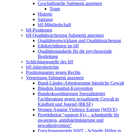
Geschäftsstelle
Submenü anzeigen
Team
Historie
Satzung
bff-Mitgliedschaft
bff-Positionen
bff-Qualitätssicherung
Submenü anzeigen
Qualitätsentwicklung und Qualitätssicherung
Ethikrichtlinien im bff
Qualitätsstandards für die psychosoziale
Begleitung
Schlichtungsstelle des bff
bff-Jahresberichte
Positionspapier gegen Rechts
Vernetzung
Submenü anzeigen
Bund-Länder-Arbeitsgruppe häusliche Gewalt
Bündnis Istanbul-Konvention
Bundeskoordinierung Spezialisierter
Fachberatung gegen sexualisierte Gewalt in
Kindheit und Jugend (BKSF)
Women Against Violence Europe (WAVE)
Projektbeirat "support f(x) – schnittstelle für
awareness, antidiskriminierung und
gewaltprävention"
Forschungsprojekt HilfT - Schnelle Hilfen in