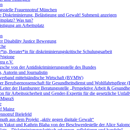
en
ngsstelle Frauennotruf München
lle Diskriminierung, Belästigung und Gewalt!
Submenü anzeigen
itsplatz? Was tun?
ästigung am Arbeitsplatz
en
er Disability Justice Bewegung
sche
*in, Berater*in für diskriminierungskritische Schulungsarbeit
Prigione
ra e.V.
zsche von der Antidiskriminierungsstelle des Bundes
, Autorin und Journalistin
verband mittelständische Wirtschaft (BVMW)
der Berufsgenossenschaft für Gesundheitsdienst und Wohlfahrtspflege
 Leiter der Hamburger Beratungsstelle „Perspektive Arbeit & Gesundh
on für Arbeitssicherheit und Gender-Expertin für die gesetzliche Unfal
esMigraS
e
uf Mainz
nnotruf Bielefeld
uth aus dem Projekt „aktiv gegen digitale Gewalt“
elin Yakut und Kathrin Blaha von der Beschwerdestelle der Alice Salo
latz – Diskriminierungskritisch erkennen, reflektieren und handeln“