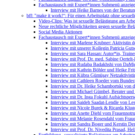
Fachaustausch mit Expert*innen
Submenü anzeig
Interview mit Heike Barnes von der Beratu
bff: "make it work!“: Für einen Arbeitsplatz ohne sexue
Video-Clips: Was ist sexuelle Belästigung am Arbe
Neue rechtliche Möglichkeiten gegen sexuelle Bel
Social Media Aktionen
Fachaustausch mit Expert*innen
Submenü anzeig
Interview mit Marlene Krubner: Aktivistin d
Interview mit unserer Kollegin Patricia Gut
Interview mit Sara Hassan: Autor*in, Trainer
Interview mit Prof. Dr. med. Sabine Oertelt-
Interview mit Rudaba Badakhshi von DaMig
Interview mit Kathrin Böhler und Heike Frit
Interview mit Kübra Gümüşay Netzaktivistin
Interview mit Cathleen Roeder vom Bundes
Interview mit Dr. Heike Schambortski von 
Interview mit Michael Gümbel, Berater und
Interview mit Dr. Inga Fokuhl Aufsichtspers
Interview mit Saideh Saadat-Lendle von L
Interview mit Nicole Burek & Ricarda Klug
Interview mit Anette Diehl vom Frauennotr
Interview mit Melanie Rosendahl vom Fraue
Interview mit Sandra Boger und Kerstin Dem
Interview mit Prof. Dr. Nivedita Prasad, H
Fortbildung „sexualisierte Belästigung am Arbeitsp