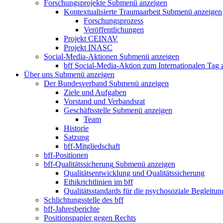
Forschungsprojekte
Submenü anzeigen
Kontextualisierte Traumaarbeit
Submenü anzeigen
Forschungsprozess
Veröffentlichungen
Projekt CEINAV
Projekt INASC
Social-Media-Aktionen
Submenü anzeigen
bff Social-Media-Aktion zum Internationalen Tag
Über uns
Submenü anzeigen
Der Bundesverband
Submenü anzeigen
Ziele und Aufgaben
Vorstand und Verbandsrat
Geschäftsstelle
Submenü anzeigen
Team
Historie
Satzung
bff-Mitgliedschaft
bff-Positionen
bff-Qualitätssicherung
Submenü anzeigen
Qualitätsentwicklung und Qualitätssicherung
Ethikrichtlinien im bff
Qualitätsstandards für die psychosoziale Begleitun
Schlichtungsstelle des bff
bff-Jahresberichte
Positionspapier gegen Rechts