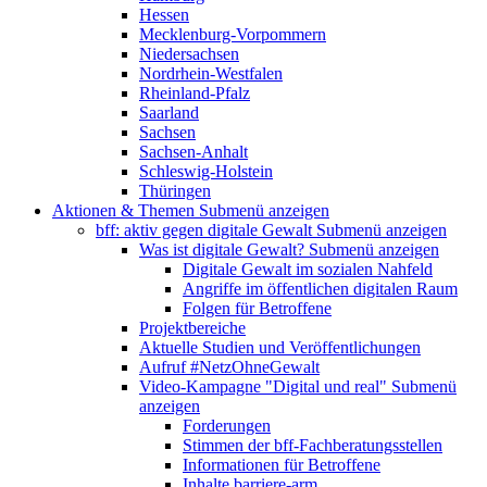
Hessen
Mecklenburg-Vorpommern
Niedersachsen
Nordrhein-Westfalen
Rheinland-Pfalz
Saarland
Sachsen
Sachsen-Anhalt
Schleswig-Holstein
Thüringen
Aktionen & Themen
Submenü anzeigen
bff: aktiv gegen digitale Gewalt
Submenü anzeigen
Was ist digitale Gewalt?
Submenü anzeigen
Digitale Gewalt im sozialen Nahfeld
Angriffe im öffentlichen digitalen Raum
Folgen für Betroffene
Projektbereiche
Aktuelle Studien und Veröffentlichungen
Aufruf #NetzOhneGewalt
Video-Kampagne "Digital und real"
Submenü
anzeigen
Forderungen
Stimmen der bff-Fachberatungsstellen
Informationen für Betroffene
Inhalte barriere-arm