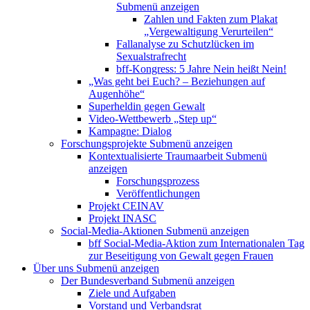
Submenü anzeigen
Zahlen und Fakten zum Plakat
„Vergewaltigung Verurteilen“
Fallanalyse zu Schutzlücken im
Sexualstrafrecht
bff-Kongress: 5 Jahre Nein heißt Nein!
„Was geht bei Euch? – Beziehungen auf
Augenhöhe“
Superheldin gegen Gewalt
Video-Wettbewerb „Step up“
Kampagne: Dialog
Forschungsprojekte
Submenü anzeigen
Kontextualisierte Traumaarbeit
Submenü
anzeigen
Forschungsprozess
Veröffentlichungen
Projekt CEINAV
Projekt INASC
Social-Media-Aktionen
Submenü anzeigen
bff Social-Media-Aktion zum Internationalen Tag
zur Beseitigung von Gewalt gegen Frauen
Über uns
Submenü anzeigen
Der Bundesverband
Submenü anzeigen
Ziele und Aufgaben
Vorstand und Verbandsrat