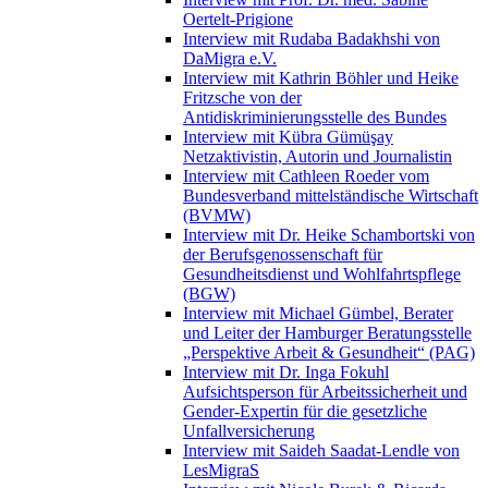
Oertelt-Prigione
Interview mit Rudaba Badakhshi von
DaMigra e.V.
Interview mit Kathrin Böhler und Heike
Fritzsche von der
Antidiskriminierungsstelle des Bundes
Interview mit Kübra Gümüşay
Netzaktivistin, Autorin und Journalistin
Interview mit Cathleen Roeder vom
Bundesverband mittelständische Wirtschaft
(BVMW)
Interview mit Dr. Heike Schambortski von
der Berufsgenossenschaft für
Gesundheitsdienst und Wohlfahrtspflege
(BGW)
Interview mit Michael Gümbel, Berater
und Leiter der Hamburger Beratungsstelle
„Perspektive Arbeit & Gesundheit“ (PAG)
Interview mit Dr. Inga Fokuhl
Aufsichtsperson für Arbeitssicherheit und
Gender-Expertin für die gesetzliche
Unfallversicherung
Interview mit Saideh Saadat-Lendle von
LesMigraS