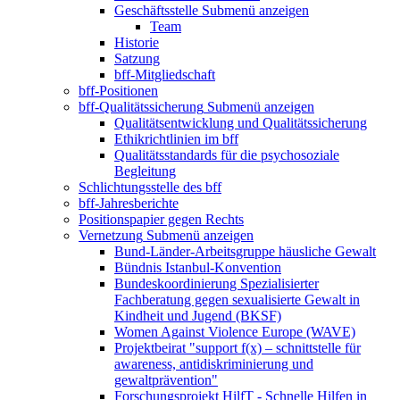
Geschäftsstelle
Submenü anzeigen
Team
Historie
Satzung
bff-Mitgliedschaft
bff-Positionen
bff-Qualitätssicherung
Submenü anzeigen
Qualitätsentwicklung und Qualitätssicherung
Ethikrichtlinien im bff
Qualitätsstandards für die psychosoziale
Begleitung
Schlichtungsstelle des bff
bff-Jahresberichte
Positionspapier gegen Rechts
Vernetzung
Submenü anzeigen
Bund-Länder-Arbeitsgruppe häusliche Gewalt
Bündnis Istanbul-Konvention
Bundeskoordinierung Spezialisierter
Fachberatung gegen sexualisierte Gewalt in
Kindheit und Jugend (BKSF)
Women Against Violence Europe (WAVE)
Projektbeirat "support f(x) – schnittstelle für
awareness, antidiskriminierung und
gewaltprävention"
Forschungsprojekt HilfT - Schnelle Hilfen in