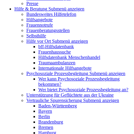
Presse
Hilfe & Beratung
Submenü anzeigen
Bundesweites Hilfetelefon
Hilfsangebote
Frauennotrufe
Frauenberatungsstellen
Selbsthilfe
Hilfe vor Ort
Submenü anzeigen
bff-Hilfsdatenbank
Frauenhaussuche
Hilfsdatenbank Menschenhandel
Traumaambulanzen
Internationale Hilfsangebote
Psychosoziale Prozessbegleitung
Submenü anzeigen
Wer kann Psychosoziale Prozessbegleitung
bekommen?
Wer bietet Psychosoziale Prozessbegleitung an?
Unterstützung für Geflüchtete aus der Ukraine
Vertrauliche Spurensicherung
Submenü anzeigen
Baden-Württemberg
Bayern
Berlin
Brandenburg
Bremen
Hamburg