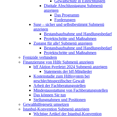
Gewaltschutz in Einrichtungen
Digitale Abschlusstagung
Submenü
anzeigen
Das Programm
Forderungen
Suse – sicher und selbstbestimmt
Submenü
anzeigen
Bestandsaufnahme und Handlungsbedarf
Projektschritte und Maßnahmen
Zugang für alle!
Submenü anzeigen
Bestandsaufnahme und Handlungsbedarf
Projektschritte und Maßnahmen
Femizide verhindern
Finanzierung von Hilfe
Submenü anzeigen
bff Aktion #verletzt 2024
Submenü anzeigen
Statements der bff-Mitglieder
Kostenstudie zum Hilfesystem bei
geschlechtsspezifischer Gewalt
Arbeit der Fachberatungsstellen
Mindestausstattung von Fachberatungsstellen
Das können Sie tun
Stellungnahmen und Positionen
Gewalthilfegesetz umsetzen
Istanbul-Konvention
Submenü anzeigen
Wichtige Artikel der Istanbul-Konvention