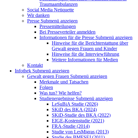
Traumaambulanzen
Social Media Netiquette
Wir danken
Presse
Submenü anzeigen
Pressemitteilungen
Bei Presseverteiler anmelden
Informationen für die Presse
Submenü anzeigen
Hinweise für die Berichterstattung über
Gewalt gegen Frauen und Kinder
Hinweise für die Interviewführung
Weitere Informationen für Medien
Kontakt
Infothek
Submenü anzeigen
Gewalt gegen Frauen
Submenü anzeigen
Merkmale und Tatsachen
Folgen
Was tun? Wie helfen?
Studienergebnisse
Submenü anzeigen
LeSuBiA Studie (2026)
SKiD des BKA (2024)
SKiD-Studie des BKA (2022)
EIGE-Kostenstudie (2021)
FRA-Studie (2014)
Studie von LesMigras (2013)
Studie des BMFSFJ (2011)