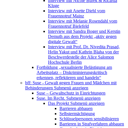
Interview mit Nicole Burek & Ricarda
Kluge
Interview mit Anette Diehl vom
Frauennotruf Mainz
Interview mit Melanie Rosendahl vom
Frauennotruf Bielefeld
Interview mit Sandra Boger und Kerstin
Demuth aus dem Projekt „aktiv gegen
digitale Gewalt“
Interview mit Prof. Dr. Nivedita Prasad,
Helin Yakut und Kathrin Blaha von der
Beschwerdestelle der Alice Salomon
Hochschule Berlin
Fortbildung „sexualisierte Belästigung am
Arbeitsplatz – Diskriminierungskritisch
erkennen, reflektieren und handeln“
bff: Suse - Gewalt gegen Frauen und Mädchen mit
Behinderungen
Submenü anzeigen
Suse – Gewaltschutz in Einrichtungen
Suse. Im Recht.
Submenü anzeigen
Das Projekt
Submenü anzeigen
Barrieren abbauen
Selbstermächtigung
Schlüsselpersonen sensibilisieren
Barrieren in Strafverfahren abbauen