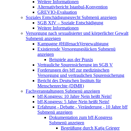
Weitere Informationen
Alternativbericht Istanbul-Konvention
GREVIO-Evaluation
Soziales Entschädigungsrecht
Submenü anzeigen
SGB XIV – Soziale Entschädigung
Weitere Informationen
Versorgung nach sexualisierter und körperlicher Gewalt
Submenü anzeigen
Kampagne #HilfenachVergewaltigung
Existierende Versorgungslücken
Submenü
anzeigen
Beispiele aus der Praxis
Vertrauliche Spurensicherung im SGB V
Forderungen des bff zur medizinischen
Versorgung und vertraulichen Spurensicherung
Bericht des Deutschen Instituts für
Menschenrechte (DIMR)
Fachveranstaltungen
Submenü anzeigen
bff-Kongress: 10 Jahre Nein heißt Nein!
bff-Kongress: 5 Jahre Nein heißt Nein!
Erfahrung - Debatte - Veränderung - 10 Jahre bff
Submenü anzeigen
Dokumentation zum bff-Kongress
Submenü anzeigen
Begrüßung durch Katja Grieger