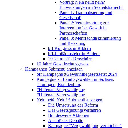
Vortrag: Nein heißt nein?
Entwicklungen im Sexualstrafrecht.
Panel 1: Traumatisierung und
Gesellschaft
Panel 2: Verantwortung zur
Intervention bei Gewalt in
Partnerschaften
Panel 3: Mehrfachdiskriminierung
und Belastung
bff-Kongress in Bildern
bff-Jubiläumsfeier in Bildern
10 Jahre bff - Broschüre
10 Jahre Gewaltschutzgesetz
Kampagnen
Submenü anzeigen
bff-Kampagne #GewalthilfegesetzJetzt 2024
Kampagne zu Landtagswahlen in Sachsen,
Thüringen, Brandenburg
#HilfenachVergewaltigung
#HilfenachVergewaltigung
Nein heißt Nein!
Submenü anzeigen
Die Umsetzung der Reform
Das Gesetzgebungsverfahren
Bundesweite Aktionen
Anstoß der Debatte
Kampagne "Vergewaltigung verurteilen"