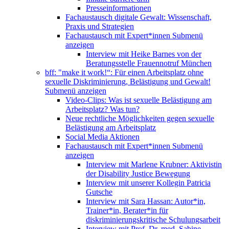
Presseinformationen
Fachaustausch digitale Gewalt: Wissenschaft,
Praxis und Strategien
Fachaustausch mit Expert*innen
Submenü
anzeigen
Interview mit Heike Barnes von der
Beratungsstelle Frauennotruf München
bff: "make it work!“: Für einen Arbeitsplatz ohne
sexuelle Diskriminierung, Belästigung und Gewalt!
Submenü anzeigen
Video-Clips: Was ist sexuelle Belästigung am
Arbeitsplatz? Was tun?
Neue rechtliche Möglichkeiten gegen sexuelle
Belästigung am Arbeitsplatz
Social Media Aktionen
Fachaustausch mit Expert*innen
Submenü
anzeigen
Interview mit Marlene Krubner: Aktivistin
der Disability Justice Bewegung
Interview mit unserer Kollegin Patricia
Gutsche
Interview mit Sara Hassan: Autor*in,
Trainer*in, Berater*in für
diskriminierungskritische Schulungsarbeit
Interview mit Prof. Dr. med. Sabine