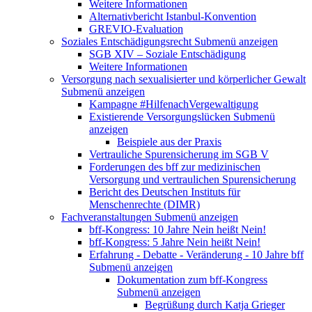
Weitere Informationen
Alternativbericht Istanbul-Konvention
GREVIO-Evaluation
Soziales Entschädigungsrecht
Submenü anzeigen
SGB XIV – Soziale Entschädigung
Weitere Informationen
Versorgung nach sexualisierter und körperlicher Gewalt
Submenü anzeigen
Kampagne #HilfenachVergewaltigung
Existierende Versorgungslücken
Submenü
anzeigen
Beispiele aus der Praxis
Vertrauliche Spurensicherung im SGB V
Forderungen des bff zur medizinischen
Versorgung und vertraulichen Spurensicherung
Bericht des Deutschen Instituts für
Menschenrechte (DIMR)
Fachveranstaltungen
Submenü anzeigen
bff-Kongress: 10 Jahre Nein heißt Nein!
bff-Kongress: 5 Jahre Nein heißt Nein!
Erfahrung - Debatte - Veränderung - 10 Jahre bff
Submenü anzeigen
Dokumentation zum bff-Kongress
Submenü anzeigen
Begrüßung durch Katja Grieger