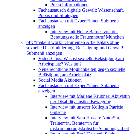
Presseinformationen
Fachaustausch digitale Gewalt: Wissenschaft,
Praxis und Strategien
Fachaustausch mit Expert*innen
Submenü
anzeigen
Interview mit Heike Barnes von der
Beratungsstelle Frauennotruf München
bff: "make it work!“: Für einen Arbeitsplatz ohne
sexuelle Diskriminierung, Belästigung und Gewalt!
Submenü anzeigen
Video-Clips: Was ist sexuelle Belästigung am
Arbeitsplatz? Was tun?
Neue rechtliche Möglichkeiten gegen sexuelle
Belästigung am Arbeitsplatz
Social Media Aktionen
Fachaustausch mit Expert*innen
Submenü
anzeigen
Interview mit Marlene Krubner: Aktivistin
der Disability Justice Bewegung
Interview mit unserer Kollegin Patricia
Gutsche
Interview mit Sara Hassan: Autor*in,
Trainer*in, Berater*in für
diskriminierungskritische Schulungsarbeit
Interview mit Prof. Dr. med. Sabine