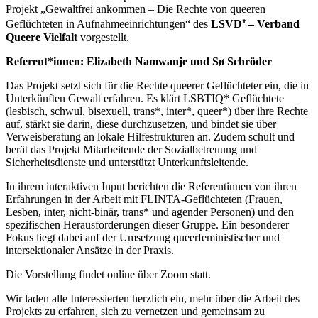
Projekt „Gewaltfrei ankommen – Die Rechte von queeren
Geflüchteten in Aufnahmeeinrichtungen“ des
LSVD⁺ – Verband
Queere Vielfalt
vorgestellt.
Referent*innen: Elizabeth Namwanje und Sø Schröder
Das Projekt setzt sich für die Rechte queerer Geflüchteter ein, die in
Unterkünften Gewalt erfahren. Es klärt LSBTIQ* Geflüchtete
(lesbisch, schwul, bisexuell, trans*, inter*, queer*) über ihre Rechte
auf, stärkt sie darin, diese durchzusetzen, und bindet sie über
Verweisberatung an lokale Hilfestrukturen an. Zudem schult und
berät das Projekt Mitarbeitende der Sozialbetreuung und
Sicherheitsdienste und unterstützt Unterkunftsleitende.
In ihrem interaktiven Input berichten die Referentinnen von ihren
Erfahrungen in der Arbeit mit FLINTA-Geflüchteten (Frauen,
Lesben, inter, nicht-binär, trans* und agender Personen) und den
spezifischen Herausforderungen dieser Gruppe. Ein besonderer
Fokus liegt dabei auf der Umsetzung queerfeministischer und
intersektionaler Ansätze in der Praxis.
Die Vorstellung findet online über Zoom statt.
Wir laden alle Interessierten herzlich ein, mehr über die Arbeit des
Projekts zu erfahren, sich zu vernetzen und gemeinsam zu