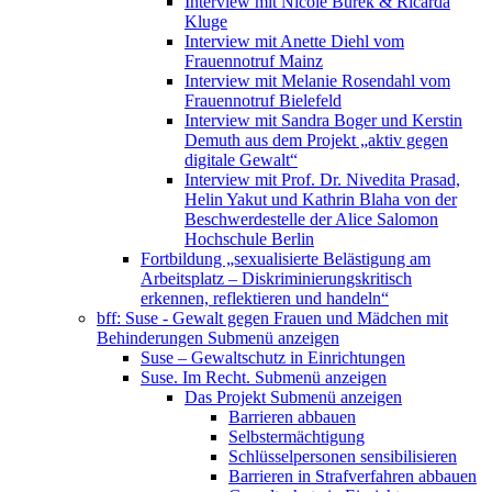
Interview mit Nicole Burek & Ricarda
Kluge
Interview mit Anette Diehl vom
Frauennotruf Mainz
Interview mit Melanie Rosendahl vom
Frauennotruf Bielefeld
Interview mit Sandra Boger und Kerstin
Demuth aus dem Projekt „aktiv gegen
digitale Gewalt“
Interview mit Prof. Dr. Nivedita Prasad,
Helin Yakut und Kathrin Blaha von der
Beschwerdestelle der Alice Salomon
Hochschule Berlin
Fortbildung „sexualisierte Belästigung am
Arbeitsplatz – Diskriminierungskritisch
erkennen, reflektieren und handeln“
bff: Suse - Gewalt gegen Frauen und Mädchen mit
Behinderungen
Submenü anzeigen
Suse – Gewaltschutz in Einrichtungen
Suse. Im Recht.
Submenü anzeigen
Das Projekt
Submenü anzeigen
Barrieren abbauen
Selbstermächtigung
Schlüsselpersonen sensibilisieren
Barrieren in Strafverfahren abbauen