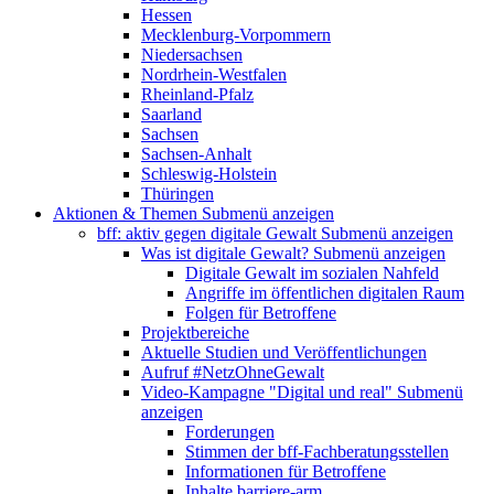
Hessen
Mecklenburg-Vorpommern
Niedersachsen
Nordrhein-Westfalen
Rheinland-Pfalz
Saarland
Sachsen
Sachsen-Anhalt
Schleswig-Holstein
Thüringen
Aktionen & Themen
Submenü anzeigen
bff: aktiv gegen digitale Gewalt
Submenü anzeigen
Was ist digitale Gewalt?
Submenü anzeigen
Digitale Gewalt im sozialen Nahfeld
Angriffe im öffentlichen digitalen Raum
Folgen für Betroffene
Projektbereiche
Aktuelle Studien und Veröffentlichungen
Aufruf #NetzOhneGewalt
Video-Kampagne "Digital und real"
Submenü
anzeigen
Forderungen
Stimmen der bff-Fachberatungsstellen
Informationen für Betroffene
Inhalte barriere-arm