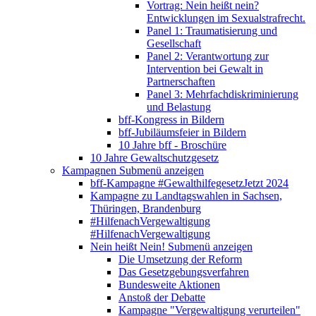
Vortrag: Nein heißt nein?
Entwicklungen im Sexualstrafrecht.
Panel 1: Traumatisierung und
Gesellschaft
Panel 2: Verantwortung zur
Intervention bei Gewalt in
Partnerschaften
Panel 3: Mehrfachdiskriminierung
und Belastung
bff-Kongress in Bildern
bff-Jubiläumsfeier in Bildern
10 Jahre bff - Broschüre
10 Jahre Gewaltschutzgesetz
Kampagnen
Submenü anzeigen
bff-Kampagne #GewalthilfegesetzJetzt 2024
Kampagne zu Landtagswahlen in Sachsen,
Thüringen, Brandenburg
#HilfenachVergewaltigung
#HilfenachVergewaltigung
Nein heißt Nein!
Submenü anzeigen
Die Umsetzung der Reform
Das Gesetzgebungsverfahren
Bundesweite Aktionen
Anstoß der Debatte
Kampagne "Vergewaltigung verurteilen"