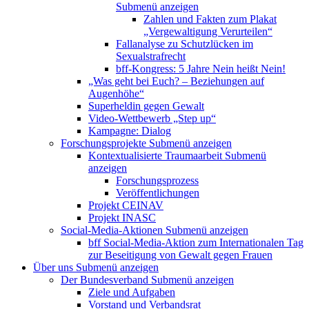
Submenü anzeigen
Zahlen und Fakten zum Plakat
„Vergewaltigung Verurteilen“
Fallanalyse zu Schutzlücken im
Sexualstrafrecht
bff-Kongress: 5 Jahre Nein heißt Nein!
„Was geht bei Euch? – Beziehungen auf
Augenhöhe“
Superheldin gegen Gewalt
Video-Wettbewerb „Step up“
Kampagne: Dialog
Forschungsprojekte
Submenü anzeigen
Kontextualisierte Traumaarbeit
Submenü
anzeigen
Forschungsprozess
Veröffentlichungen
Projekt CEINAV
Projekt INASC
Social-Media-Aktionen
Submenü anzeigen
bff Social-Media-Aktion zum Internationalen Tag
zur Beseitigung von Gewalt gegen Frauen
Über uns
Submenü anzeigen
Der Bundesverband
Submenü anzeigen
Ziele und Aufgaben
Vorstand und Verbandsrat