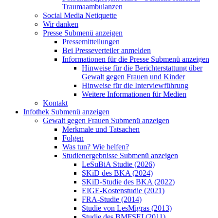
Traumaambulanzen
Social Media Netiquette
Wir danken
Presse
Submenü anzeigen
Pressemitteilungen
Bei Presseverteiler anmelden
Informationen für die Presse
Submenü anzeigen
Hinweise für die Berichterstattung über
Gewalt gegen Frauen und Kinder
Hinweise für die Interviewführung
Weitere Informationen für Medien
Kontakt
Infothek
Submenü anzeigen
Gewalt gegen Frauen
Submenü anzeigen
Merkmale und Tatsachen
Folgen
Was tun? Wie helfen?
Studienergebnisse
Submenü anzeigen
LeSuBiA Studie (2026)
SKiD des BKA (2024)
SKiD-Studie des BKA (2022)
EIGE-Kostenstudie (2021)
FRA-Studie (2014)
Studie von LesMigras (2013)
Studie des BMFSFJ (2011)