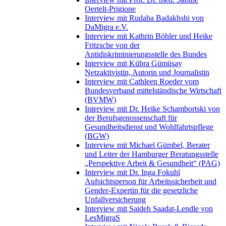
Oertelt-Prigione
Interview mit Rudaba Badakhshi von
DaMigra e.V.
Interview mit Kathrin Böhler und Heike
Fritzsche von der
Antidiskriminierungsstelle des Bundes
Interview mit Kübra Gümüşay
Netzaktivistin, Autorin und Journalistin
Interview mit Cathleen Roeder vom
Bundesverband mittelständische Wirtschaft
(BVMW)
Interview mit Dr. Heike Schambortski von
der Berufsgenossenschaft für
Gesundheitsdienst und Wohlfahrtspflege
(BGW)
Interview mit Michael Gümbel, Berater
und Leiter der Hamburger Beratungsstelle
„Perspektive Arbeit & Gesundheit“ (PAG)
Interview mit Dr. Inga Fokuhl
Aufsichtsperson für Arbeitssicherheit und
Gender-Expertin für die gesetzliche
Unfallversicherung
Interview mit Saideh Saadat-Lendle von
LesMigraS