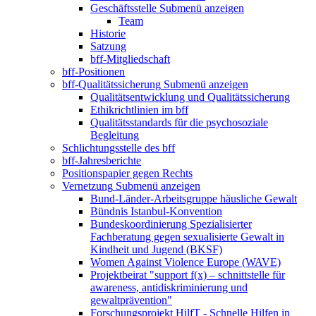
Geschäftsstelle
Submenü anzeigen
Team
Historie
Satzung
bff-Mitgliedschaft
bff-Positionen
bff-Qualitätssicherung
Submenü anzeigen
Qualitätsentwicklung und Qualitätssicherung
Ethikrichtlinien im bff
Qualitätsstandards für die psychosoziale
Begleitung
Schlichtungsstelle des bff
bff-Jahresberichte
Positionspapier gegen Rechts
Vernetzung
Submenü anzeigen
Bund-Länder-Arbeitsgruppe häusliche Gewalt
Bündnis Istanbul-Konvention
Bundeskoordinierung Spezialisierter
Fachberatung gegen sexualisierte Gewalt in
Kindheit und Jugend (BKSF)
Women Against Violence Europe (WAVE)
Projektbeirat "support f(x) – schnittstelle für
awareness, antidiskriminierung und
gewaltprävention"
Forschungsprojekt HilfT - Schnelle Hilfen in