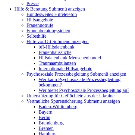
Presse
Hilfe & Beratung
Submenü anzeigen
Bundesweites Hilfetelefon
Hilfsangebote
Frauennotrufe
Frauenberatungsstellen
Selbsthilfe
Hilfe vor Ort
Submenü anzeigen
bff-Hilfsdatenbank
Frauenhaussuche
Hilfsdatenbank Menschenhandel
Traumaambulanzen
Internationale Hilfsangebote
Psychosoziale Prozessbegleitung
Submenü anzeigen
Wer kann Psychosoziale Prozessbegleitung
bekommen?
Wer bietet Psychosoziale Prozessbegleitung an?
Unterstützung für Geflüchtete aus der Ukraine
Vertrauliche Spurensicherung
Submenü anzeigen
Baden-Württemberg
Bayern
Berlin
Brandenburg
Bremen
Hamburg