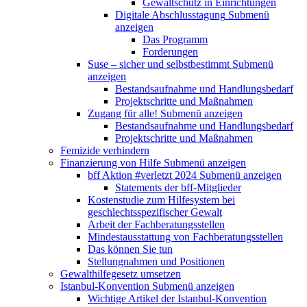
Gewaltschutz in Einrichtungen
Digitale Abschlusstagung
Submenü
anzeigen
Das Programm
Forderungen
Suse – sicher und selbstbestimmt
Submenü
anzeigen
Bestandsaufnahme und Handlungsbedarf
Projektschritte und Maßnahmen
Zugang für alle!
Submenü anzeigen
Bestandsaufnahme und Handlungsbedarf
Projektschritte und Maßnahmen
Femizide verhindern
Finanzierung von Hilfe
Submenü anzeigen
bff Aktion #verletzt 2024
Submenü anzeigen
Statements der bff-Mitglieder
Kostenstudie zum Hilfesystem bei
geschlechtsspezifischer Gewalt
Arbeit der Fachberatungsstellen
Mindestausstattung von Fachberatungsstellen
Das können Sie tun
Stellungnahmen und Positionen
Gewalthilfegesetz umsetzen
Istanbul-Konvention
Submenü anzeigen
Wichtige Artikel der Istanbul-Konvention