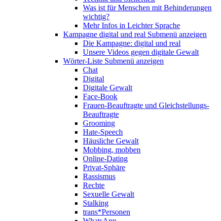
Was ist für Menschen mit Behinderungen
wichtig?
Mehr Infos in Leichter Sprache
Kampagne digital und real
Submenü anzeigen
Die Kampagne: digital und real
Unsere Videos gegen digitale Gewalt
Wörter-Liste
Submenü anzeigen
Chat
Digital
Digitale Gewalt
Face-Book
Frauen-Beauftragte und Gleichstellungs-
Beauftragte
Grooming
Hate-Speech
Häusliche Gewalt
Mobbing, mobben
Online-Dating
Privat-Sphäre
Rassismus
Rechte
Sexuelle Gewalt
Stalking
trans*Personen
WhatsApp