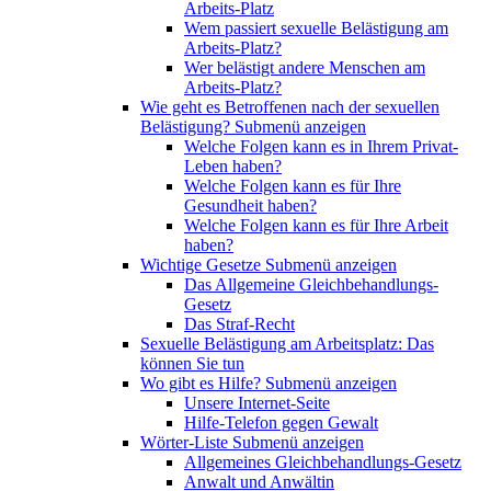
Arbeits-Platz
Wem passiert sexuelle Belästigung am
Arbeits-Platz?
Wer belästigt andere Menschen am
Arbeits-Platz?
Wie geht es Betroffenen nach der sexuellen
Belästigung?
Submenü anzeigen
Welche Folgen kann es in Ihrem Privat-
Leben haben?
Welche Folgen kann es für Ihre
Gesundheit haben?
Welche Folgen kann es für Ihre Arbeit
haben?
Wichtige Gesetze
Submenü anzeigen
Das Allgemeine Gleichbehandlungs-
Gesetz
Das Straf-Recht
Sexuelle Belästigung am Arbeitsplatz: Das
können Sie tun
Wo gibt es Hilfe?
Submenü anzeigen
Unsere Internet-Seite
Hilfe-Telefon gegen Gewalt
Wörter-Liste
Submenü anzeigen
Allgemeines Gleichbehandlungs-Gesetz
Anwalt und Anwältin