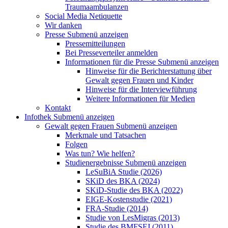
Traumaambulanzen
Social Media Netiquette
Wir danken
Presse
Submenü anzeigen
Pressemitteilungen
Bei Presseverteiler anmelden
Informationen für die Presse
Submenü anzeigen
Hinweise für die Berichterstattung über
Gewalt gegen Frauen und Kinder
Hinweise für die Interviewführung
Weitere Informationen für Medien
Kontakt
Infothek
Submenü anzeigen
Gewalt gegen Frauen
Submenü anzeigen
Merkmale und Tatsachen
Folgen
Was tun? Wie helfen?
Studienergebnisse
Submenü anzeigen
LeSuBiA Studie (2026)
SKiD des BKA (2024)
SKiD-Studie des BKA (2022)
EIGE-Kostenstudie (2021)
FRA-Studie (2014)
Studie von LesMigras (2013)
Studie des BMFSFJ (2011)