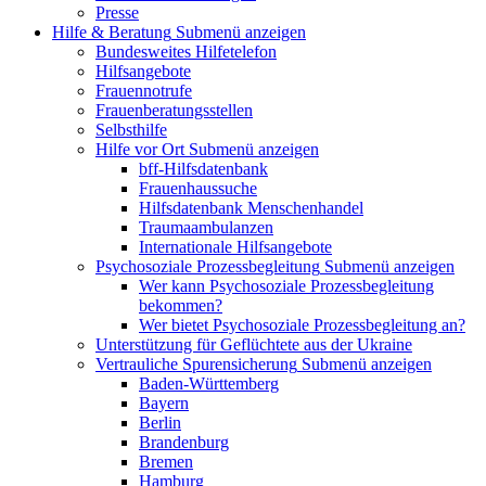
Presse
Hilfe & Beratung
Submenü anzeigen
Bundesweites Hilfetelefon
Hilfsangebote
Frauennotrufe
Frauenberatungsstellen
Selbsthilfe
Hilfe vor Ort
Submenü anzeigen
bff-Hilfsdatenbank
Frauenhaussuche
Hilfsdatenbank Menschenhandel
Traumaambulanzen
Internationale Hilfsangebote
Psychosoziale Prozessbegleitung
Submenü anzeigen
Wer kann Psychosoziale Prozessbegleitung
bekommen?
Wer bietet Psychosoziale Prozessbegleitung an?
Unterstützung für Geflüchtete aus der Ukraine
Vertrauliche Spurensicherung
Submenü anzeigen
Baden-Württemberg
Bayern
Berlin
Brandenburg
Bremen
Hamburg