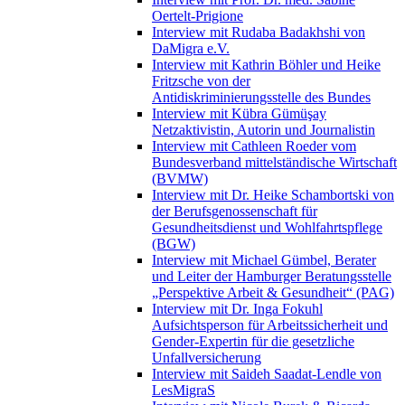
Oertelt-Prigione
Interview mit Rudaba Badakhshi von
DaMigra e.V.
Interview mit Kathrin Böhler und Heike
Fritzsche von der
Antidiskriminierungsstelle des Bundes
Interview mit Kübra Gümüşay
Netzaktivistin, Autorin und Journalistin
Interview mit Cathleen Roeder vom
Bundesverband mittelständische Wirtschaft
(BVMW)
Interview mit Dr. Heike Schambortski von
der Berufsgenossenschaft für
Gesundheitsdienst und Wohlfahrtspflege
(BGW)
Interview mit Michael Gümbel, Berater
und Leiter der Hamburger Beratungsstelle
„Perspektive Arbeit & Gesundheit“ (PAG)
Interview mit Dr. Inga Fokuhl
Aufsichtsperson für Arbeitssicherheit und
Gender-Expertin für die gesetzliche
Unfallversicherung
Interview mit Saideh Saadat-Lendle von
LesMigraS