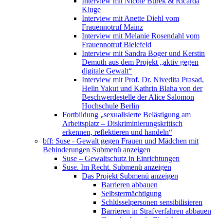
Interview mit Nicole Burek & Ricarda
Kluge
Interview mit Anette Diehl vom
Frauennotruf Mainz
Interview mit Melanie Rosendahl vom
Frauennotruf Bielefeld
Interview mit Sandra Boger und Kerstin
Demuth aus dem Projekt „aktiv gegen
digitale Gewalt“
Interview mit Prof. Dr. Nivedita Prasad,
Helin Yakut und Kathrin Blaha von der
Beschwerdestelle der Alice Salomon
Hochschule Berlin
Fortbildung „sexualisierte Belästigung am
Arbeitsplatz – Diskriminierungskritisch
erkennen, reflektieren und handeln“
bff: Suse - Gewalt gegen Frauen und Mädchen mit
Behinderungen
Submenü anzeigen
Suse – Gewaltschutz in Einrichtungen
Suse. Im Recht.
Submenü anzeigen
Das Projekt
Submenü anzeigen
Barrieren abbauen
Selbstermächtigung
Schlüsselpersonen sensibilisieren
Barrieren in Strafverfahren abbauen