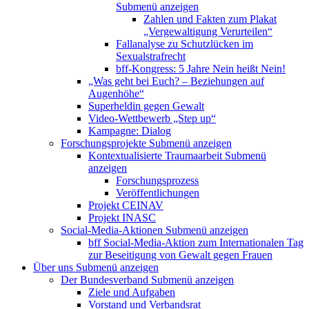
Submenü anzeigen
Zahlen und Fakten zum Plakat
„Vergewaltigung Verurteilen“
Fallanalyse zu Schutzlücken im
Sexualstrafrecht
bff-Kongress: 5 Jahre Nein heißt Nein!
„Was geht bei Euch? – Beziehungen auf
Augenhöhe“
Superheldin gegen Gewalt
Video-Wettbewerb „Step up“
Kampagne: Dialog
Forschungsprojekte
Submenü anzeigen
Kontextualisierte Traumaarbeit
Submenü
anzeigen
Forschungsprozess
Veröffentlichungen
Projekt CEINAV
Projekt INASC
Social-Media-Aktionen
Submenü anzeigen
bff Social-Media-Aktion zum Internationalen Tag
zur Beseitigung von Gewalt gegen Frauen
Über uns
Submenü anzeigen
Der Bundesverband
Submenü anzeigen
Ziele und Aufgaben
Vorstand und Verbandsrat