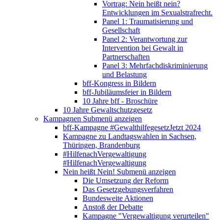
Vortrag: Nein heißt nein?
Entwicklungen im Sexualstrafrecht.
Panel 1: Traumatisierung und
Gesellschaft
Panel 2: Verantwortung zur
Intervention bei Gewalt in
Partnerschaften
Panel 3: Mehrfachdiskriminierung
und Belastung
bff-Kongress in Bildern
bff-Jubiläumsfeier in Bildern
10 Jahre bff - Broschüre
10 Jahre Gewaltschutzgesetz
Kampagnen
Submenü anzeigen
bff-Kampagne #GewalthilfegesetzJetzt 2024
Kampagne zu Landtagswahlen in Sachsen,
Thüringen, Brandenburg
#HilfenachVergewaltigung
#HilfenachVergewaltigung
Nein heißt Nein!
Submenü anzeigen
Die Umsetzung der Reform
Das Gesetzgebungsverfahren
Bundesweite Aktionen
Anstoß der Debatte
Kampagne "Vergewaltigung verurteilen"