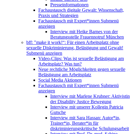
Presseinformationen
Fachaustausch digitale Gewalt: Wissenschaft,
Praxis und Strategien
Fachaustausch mit Expert*innen
Submenü
anzeigen
Interview mit Heike Barnes von der
Beratungsstelle Frauennotruf München
bff: "make it work!“: Für einen Arbeitsplatz ohne
sexuelle Diskriminierung, Belästigung und Gewalt!
Submenü anzeigen
Video-Clips: Was ist sexuelle Belästigung am
Arbeitsplatz? Was tun?
Neue rechtliche Möglichkeiten gegen sexuelle
Belästigung am Arbeitsplatz
Social Media Aktionen
Fachaustausch mit Expert*innen
Submenü
anzeigen
Interview mit Marlene Krubner: Aktivistin
der Disability Justice Bewegung
Interview mit unserer Kollegin Patricia
Gutsche
Interview mit Sara Hassan: Autor*in,
Trainer*in, Berater*in für
diskriminierungskritische Schulungsarbeit
Interview mit Prof. Dr. med. Sabine