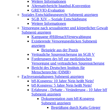
Weitere Informationen
Alternativbericht Istanbul-Konvention
GREVIO-Evaluation
Soziales Entschädigungsrecht
Submenü anzeigen
SGB XIV – Soziale Entschädigung
Weitere Informationen
Versorgung nach sexualisierter und körperlicher Gewalt
Submenü anzeigen
Kampagne #HilfenachVergewaltigung
Existierende Versorgungslücken
Submenü
anzeigen
Beispiele aus der Praxis
Vertrauliche Spurensicherung im SGB V
Forderungen des bff zur medizinischen
Versorgung und vertraulichen Spurensicherung
Bericht des Deutschen Instituts für
Menschenrechte (DIMR)
Fachveranstaltungen
Submenü anzeigen
bff-Kongress: 10 Jahre Nein heißt Nein!
bff-Kongress: 5 Jahre Nein heißt Nein!
Erfahrung - Debatte - Veränderung - 10 Jahre bff
Submenü anzeigen
Dokumentation zum bff-Kongress
Submenü anzeigen
Begrüßung durch Katja Grieger