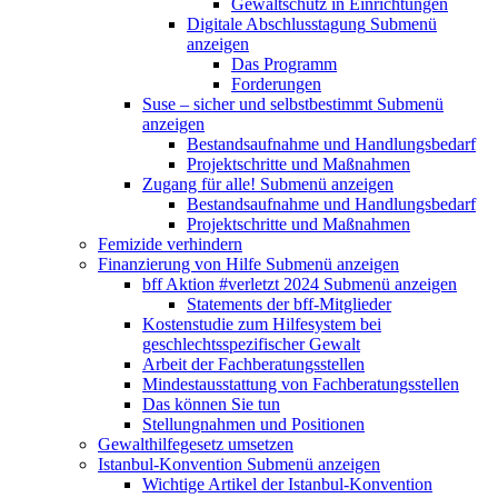
Gewaltschutz in Einrichtungen
Digitale Abschlusstagung
Submenü
anzeigen
Das Programm
Forderungen
Suse – sicher und selbstbestimmt
Submenü
anzeigen
Bestandsaufnahme und Handlungsbedarf
Projektschritte und Maßnahmen
Zugang für alle!
Submenü anzeigen
Bestandsaufnahme und Handlungsbedarf
Projektschritte und Maßnahmen
Femizide verhindern
Finanzierung von Hilfe
Submenü anzeigen
bff Aktion #verletzt 2024
Submenü anzeigen
Statements der bff-Mitglieder
Kostenstudie zum Hilfesystem bei
geschlechtsspezifischer Gewalt
Arbeit der Fachberatungsstellen
Mindestausstattung von Fachberatungsstellen
Das können Sie tun
Stellungnahmen und Positionen
Gewalthilfegesetz umsetzen
Istanbul-Konvention
Submenü anzeigen
Wichtige Artikel der Istanbul-Konvention