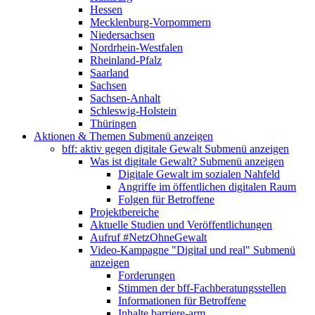
Hessen
Mecklenburg-Vorpommern
Niedersachsen
Nordrhein-Westfalen
Rheinland-Pfalz
Saarland
Sachsen
Sachsen-Anhalt
Schleswig-Holstein
Thüringen
Aktionen & Themen
Submenü anzeigen
bff: aktiv gegen digitale Gewalt
Submenü anzeigen
Was ist digitale Gewalt?
Submenü anzeigen
Digitale Gewalt im sozialen Nahfeld
Angriffe im öffentlichen digitalen Raum
Folgen für Betroffene
Projektbereiche
Aktuelle Studien und Veröffentlichungen
Aufruf #NetzOhneGewalt
Video-Kampagne "Digital und real"
Submenü
anzeigen
Forderungen
Stimmen der bff-Fachberatungsstellen
Informationen für Betroffene
Inhalte barriere-arm