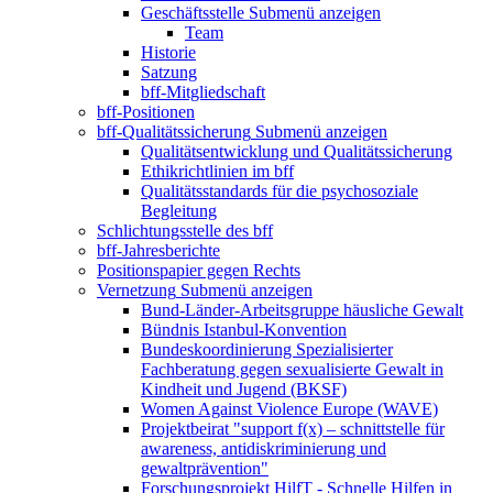
Geschäftsstelle
Submenü anzeigen
Team
Historie
Satzung
bff-Mitgliedschaft
bff-Positionen
bff-Qualitätssicherung
Submenü anzeigen
Qualitätsentwicklung und Qualitätssicherung
Ethikrichtlinien im bff
Qualitätsstandards für die psychosoziale
Begleitung
Schlichtungsstelle des bff
bff-Jahresberichte
Positionspapier gegen Rechts
Vernetzung
Submenü anzeigen
Bund-Länder-Arbeitsgruppe häusliche Gewalt
Bündnis Istanbul-Konvention
Bundeskoordinierung Spezialisierter
Fachberatung gegen sexualisierte Gewalt in
Kindheit und Jugend (BKSF)
Women Against Violence Europe (WAVE)
Projektbeirat "support f(x) – schnittstelle für
awareness, antidiskriminierung und
gewaltprävention"
Forschungsprojekt HilfT - Schnelle Hilfen in