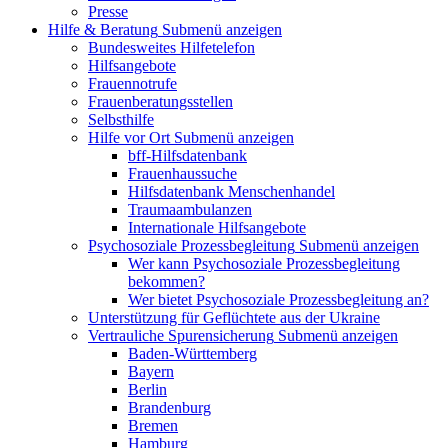
Presse
Hilfe & Beratung
Submenü anzeigen
Bundesweites Hilfetelefon
Hilfsangebote
Frauennotrufe
Frauenberatungsstellen
Selbsthilfe
Hilfe vor Ort
Submenü anzeigen
bff-Hilfsdatenbank
Frauenhaussuche
Hilfsdatenbank Menschenhandel
Traumaambulanzen
Internationale Hilfsangebote
Psychosoziale Prozessbegleitung
Submenü anzeigen
Wer kann Psychosoziale Prozessbegleitung
bekommen?
Wer bietet Psychosoziale Prozessbegleitung an?
Unterstützung für Geflüchtete aus der Ukraine
Vertrauliche Spurensicherung
Submenü anzeigen
Baden-Württemberg
Bayern
Berlin
Brandenburg
Bremen
Hamburg