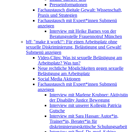
Presseinformationen
Fachaustausch digitale Gewalt: Wissenschaft,
Praxis und Strategien
Fachaustausch mit Expert*innen
Submenü
anzeigen
Interview mit Heike Barnes von der
Beratungsstelle Frauennotruf München
bff: "make it work!“: Für einen Arbeitsplatz ohne
sexuelle Diskriminierung, Belästigung und Gewalt!
Submenü anzeigen
Video-Clips: Was ist sexuelle Belästigung am
Arbeitsplatz? Was tun?
Neue rechtliche Möglichkeiten gegen sexuelle
Belästigung am Arbeitsplatz
Social Media Aktionen
Fachaustausch mit Expert*innen
Submenü
anzeigen
Interview mit Marlene Krubner: Aktivistin
der Disability Justice Bewegung
Interview mit unserer Kollegin Patricia
Gutsche
Interview mit Sara Hassan: Autor*in,
Trainer*in, Berater*in für
diskriminierungskritische Schulungsarbeit
Interview mit Prof. Dr. med. Sabine