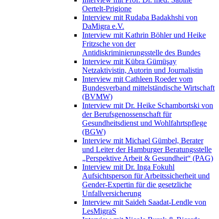
Oertelt-Prigione
Interview mit Rudaba Badakhshi von
DaMigra e.V.
Interview mit Kathrin Böhler und Heike
Fritzsche von der
Antidiskriminierungsstelle des Bundes
Interview mit Kübra Gümüşay
Netzaktivistin, Autorin und Journalistin
Interview mit Cathleen Roeder vom
Bundesverband mittelständische Wirtschaft
(BVMW)
Interview mit Dr. Heike Schambortski von
der Berufsgenossenschaft für
Gesundheitsdienst und Wohlfahrtspflege
(BGW)
Interview mit Michael Gümbel, Berater
und Leiter der Hamburger Beratungsstelle
„Perspektive Arbeit & Gesundheit“ (PAG)
Interview mit Dr. Inga Fokuhl
Aufsichtsperson für Arbeitssicherheit und
Gender-Expertin für die gesetzliche
Unfallversicherung
Interview mit Saideh Saadat-Lendle von
LesMigraS