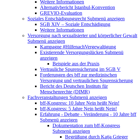
Weitere Informationen
Alternativbericht Istanbul-Konvention
GREVIO-Evaluation
Soziales Entschädigungsrecht
Submenü anzeigen
SGB XIV – Soziale Entschädigung
Weitere Informationen
Versorgung nach sexualisierter und körperlicher Gewalt
Submenü anzeigen
Kampagne #HilfenachVergewaltigung
Existierende Versorgungslücken
Submenü
anzeigen
Beispiele aus der Praxis
Vertrauliche Spurensicherung im SGB V
Forderungen des bff zur medizinischen
Versorgung und vertraulichen Spurensicherung
Bericht des Deutschen Instituts für
Menschenrechte (DIMR)
Fachveranstaltungen
Submenü anzeigen
bff-Kongress: 10 Jahre Nein heißt Nein!
bff-Kongress: 5 Jahre Nein heißt Nein!
Erfahrung - Debatte - Veränderung - 10 Jahre bff
Submenü anzeigen
Dokumentation zum bff-Kongress
Submenü anzeigen
Begrüßung durch Katja Grieger