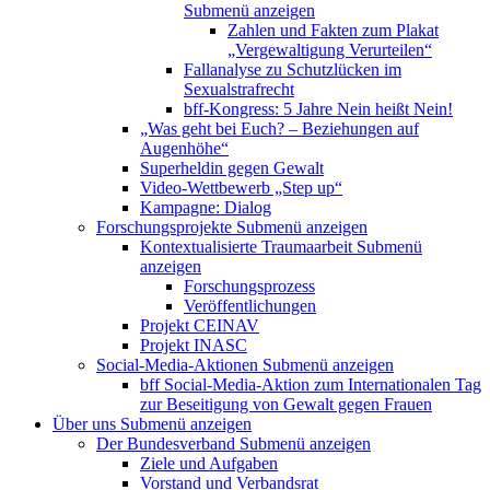
Submenü anzeigen
Zahlen und Fakten zum Plakat
„Vergewaltigung Verurteilen“
Fallanalyse zu Schutzlücken im
Sexualstrafrecht
bff-Kongress: 5 Jahre Nein heißt Nein!
„Was geht bei Euch? – Beziehungen auf
Augenhöhe“
Superheldin gegen Gewalt
Video-Wettbewerb „Step up“
Kampagne: Dialog
Forschungsprojekte
Submenü anzeigen
Kontextualisierte Traumaarbeit
Submenü
anzeigen
Forschungsprozess
Veröffentlichungen
Projekt CEINAV
Projekt INASC
Social-Media-Aktionen
Submenü anzeigen
bff Social-Media-Aktion zum Internationalen Tag
zur Beseitigung von Gewalt gegen Frauen
Über uns
Submenü anzeigen
Der Bundesverband
Submenü anzeigen
Ziele und Aufgaben
Vorstand und Verbandsrat