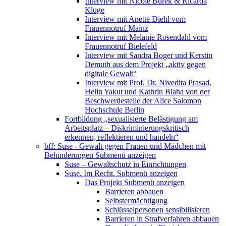
Interview mit Nicole Burek & Ricarda
Kluge
Interview mit Anette Diehl vom
Frauennotruf Mainz
Interview mit Melanie Rosendahl vom
Frauennotruf Bielefeld
Interview mit Sandra Boger und Kerstin
Demuth aus dem Projekt „aktiv gegen
digitale Gewalt“
Interview mit Prof. Dr. Nivedita Prasad,
Helin Yakut und Kathrin Blaha von der
Beschwerdestelle der Alice Salomon
Hochschule Berlin
Fortbildung „sexualisierte Belästigung am
Arbeitsplatz – Diskriminierungskritisch
erkennen, reflektieren und handeln“
bff: Suse - Gewalt gegen Frauen und Mädchen mit
Behinderungen
Submenü anzeigen
Suse – Gewaltschutz in Einrichtungen
Suse. Im Recht.
Submenü anzeigen
Das Projekt
Submenü anzeigen
Barrieren abbauen
Selbstermächtigung
Schlüsselpersonen sensibilisieren
Barrieren in Strafverfahren abbauen