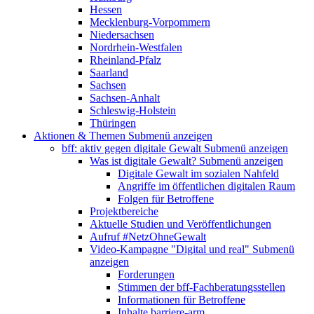
Hessen
Mecklenburg-Vorpommern
Niedersachsen
Nordrhein-Westfalen
Rheinland-Pfalz
Saarland
Sachsen
Sachsen-Anhalt
Schleswig-Holstein
Thüringen
Aktionen & Themen
Submenü anzeigen
bff: aktiv gegen digitale Gewalt
Submenü anzeigen
Was ist digitale Gewalt?
Submenü anzeigen
Digitale Gewalt im sozialen Nahfeld
Angriffe im öffentlichen digitalen Raum
Folgen für Betroffene
Projektbereiche
Aktuelle Studien und Veröffentlichungen
Aufruf #NetzOhneGewalt
Video-Kampagne "Digital und real"
Submenü
anzeigen
Forderungen
Stimmen der bff-Fachberatungsstellen
Informationen für Betroffene
Inhalte barriere-arm