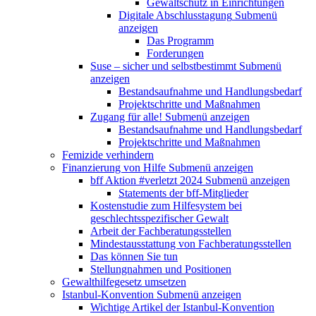
Gewaltschutz in Einrichtungen
Digitale Abschlusstagung
Submenü
anzeigen
Das Programm
Forderungen
Suse – sicher und selbstbestimmt
Submenü
anzeigen
Bestandsaufnahme und Handlungsbedarf
Projektschritte und Maßnahmen
Zugang für alle!
Submenü anzeigen
Bestandsaufnahme und Handlungsbedarf
Projektschritte und Maßnahmen
Femizide verhindern
Finanzierung von Hilfe
Submenü anzeigen
bff Aktion #verletzt 2024
Submenü anzeigen
Statements der bff-Mitglieder
Kostenstudie zum Hilfesystem bei
geschlechtsspezifischer Gewalt
Arbeit der Fachberatungsstellen
Mindestausstattung von Fachberatungsstellen
Das können Sie tun
Stellungnahmen und Positionen
Gewalthilfegesetz umsetzen
Istanbul-Konvention
Submenü anzeigen
Wichtige Artikel der Istanbul-Konvention