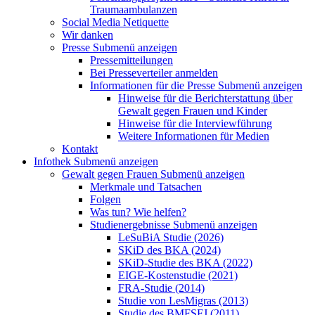
Traumaambulanzen
Social Media Netiquette
Wir danken
Presse
Submenü anzeigen
Pressemitteilungen
Bei Presseverteiler anmelden
Informationen für die Presse
Submenü anzeigen
Hinweise für die Berichterstattung über
Gewalt gegen Frauen und Kinder
Hinweise für die Interviewführung
Weitere Informationen für Medien
Kontakt
Infothek
Submenü anzeigen
Gewalt gegen Frauen
Submenü anzeigen
Merkmale und Tatsachen
Folgen
Was tun? Wie helfen?
Studienergebnisse
Submenü anzeigen
LeSuBiA Studie (2026)
SKiD des BKA (2024)
SKiD-Studie des BKA (2022)
EIGE-Kostenstudie (2021)
FRA-Studie (2014)
Studie von LesMigras (2013)
Studie des BMFSFJ (2011)