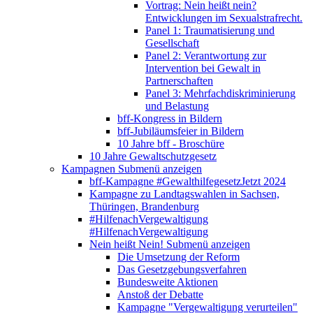
Vortrag: Nein heißt nein?
Entwicklungen im Sexualstrafrecht.
Panel 1: Traumatisierung und
Gesellschaft
Panel 2: Verantwortung zur
Intervention bei Gewalt in
Partnerschaften
Panel 3: Mehrfachdiskriminierung
und Belastung
bff-Kongress in Bildern
bff-Jubiläumsfeier in Bildern
10 Jahre bff - Broschüre
10 Jahre Gewaltschutzgesetz
Kampagnen
Submenü anzeigen
bff-Kampagne #GewalthilfegesetzJetzt 2024
Kampagne zu Landtagswahlen in Sachsen,
Thüringen, Brandenburg
#HilfenachVergewaltigung
#HilfenachVergewaltigung
Nein heißt Nein!
Submenü anzeigen
Die Umsetzung der Reform
Das Gesetzgebungsverfahren
Bundesweite Aktionen
Anstoß der Debatte
Kampagne "Vergewaltigung verurteilen"