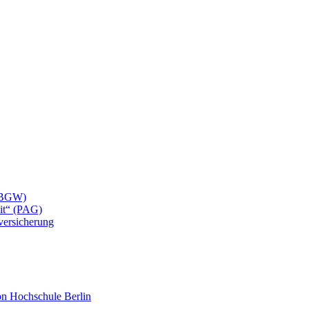
 (BGW)
eit“ (PAG)
lversicherung
mon Hochschule Berlin