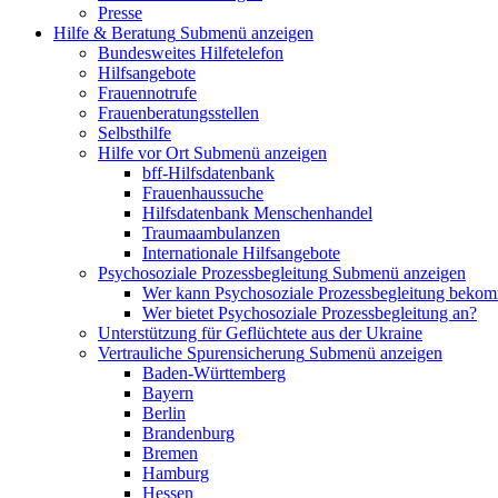
Presse
Hilfe & Beratung
Submenü anzeigen
Bundesweites Hilfetelefon
Hilfsangebote
Frauennotrufe
Frauenberatungsstellen
Selbsthilfe
Hilfe vor Ort
Submenü anzeigen
bff-Hilfsdatenbank
Frauenhaussuche
Hilfsdatenbank Menschenhandel
Traumaambulanzen
Internationale Hilfsangebote
Psychosoziale Prozessbegleitung
Submenü anzeigen
Wer kann Psychosoziale Prozessbegleitung beko
Wer bietet Psychosoziale Prozessbegleitung an?
Unterstützung für Geflüchtete aus der Ukraine
Vertrauliche Spurensicherung
Submenü anzeigen
Baden-Württemberg
Bayern
Berlin
Brandenburg
Bremen
Hamburg
Hessen