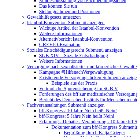
Mindestausstattung von Fachberatungsstellen
Das können Sie tun
Stellungnahmen und Positionen
Gewalthilfegesetz umsetzen
Istanbul-Konvention
Submenü anzeigen
Wichtige Artikel der Istanbul-Konvention
Weitere Informationen
Alternativbericht Istanbul-Konvention
GREVIO-Evaluation
Soziales Entschädigungsrecht
Submenü anzeigen
SGB XIV – Soziale Entschädigung
Weitere Informationen
Versorgung nach sexualisierter und körperlicher Gewalt
Kampagne #HilfenachVergewaltigung
Existierende Versorgungslücken
Submenü anzeige
Beispiele aus der Praxis
Vertrauliche Spurensicherung im SGB V
Forderungen des bff zur medizinischen Versorgun
Bericht des Deutschen Instituts für Menschenrech
Fachveranstaltungen
Submenü anzeigen
bff-Kongress: 10 Jahre Nein heißt Nein!
bff-Kongress: 5 Jahre Nein heißt Nein!
Erfahrung - Debatte - Veränderung - 10 Jahre bff
S
Dokumentation zum bff-Kongress
Submenü 
Begrüßung durch Katja Grieger