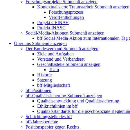
Forschungsprojekte
Submenü anzeigen
Kontextualisierte Traumaarbeit
Submenü anzeigen
Forschungsprozess
Veröffentlichungen
Projekt CEINAV
Projekt INASC
Social-Media-Aktionen
Submenü anzeigen
bff Social-Media-Aktion zum Internationalen Tag
Über uns
Submenü anzeigen
Der Bundesverband
Submenü anzeigen
Ziele und Aufgaben
Vorstand und Verbandsrat
Geschäftsstelle
Submenü anzeigen
Team
Historie
Satzung
bff-Mitgliedschaft
bff-Positionen
bff-Qualitätssicherung
Submenü anzeigen
Qualitätsentwicklung und Qualitätssicherung
Ethikrichtlinien im bff
Qualitätsstandards für die psychosoziale Begleitun
Schlichtungsstelle des bff
bff-Jahresberichte
Positionspapier gegen Rechts