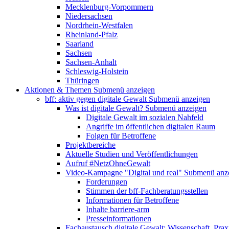
Mecklenburg-Vorpommern
Niedersachsen
Nordrhein-Westfalen
Rheinland-Pfalz
Saarland
Sachsen
Sachsen-Anhalt
Schleswig-Holstein
Thüringen
Aktionen & Themen
Submenü anzeigen
bff: aktiv gegen digitale Gewalt
Submenü anzeigen
Was ist digitale Gewalt?
Submenü anzeigen
Digitale Gewalt im sozialen Nahfeld
Angriffe im öffentlichen digitalen Raum
Folgen für Betroffene
Projektbereiche
Aktuelle Studien und Veröffentlichungen
Aufruf #NetzOhneGewalt
Video-Kampagne "Digital und real"
Submenü anz
Forderungen
Stimmen der bff-Fachberatungsstellen
Informationen für Betroffene
Inhalte barriere-arm
Presseinformationen
Fachaustausch digitale Gewalt: Wissenschaft, Prax