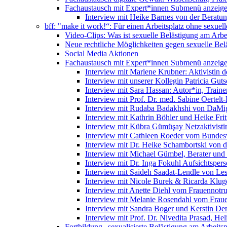
Fachaustausch mit Expert*innen
Submenü anzeig
Interview mit Heike Barnes von der Beratu
bff: "make it work!“: Für einen Arbeitsplatz ohne sexue
Video-Clips: Was ist sexuelle Belästigung am Arbe
Neue rechtliche Möglichkeiten gegen sexuelle Bel
Social Media Aktionen
Fachaustausch mit Expert*innen
Submenü anzeig
Interview mit Marlene Krubner: Aktivistin d
Interview mit unserer Kollegin Patricia Gut
Interview mit Sara Hassan: Autor*in, Trainer
Interview mit Prof. Dr. med. Sabine Oertelt-
Interview mit Rudaba Badakhshi von DaMig
Interview mit Kathrin Böhler und Heike Frit
Interview mit Kübra Gümüşay Netzaktivistin
Interview mit Cathleen Roeder vom Bundes
Interview mit Dr. Heike Schambortski von 
Interview mit Michael Gümbel, Berater und
Interview mit Dr. Inga Fokuhl Aufsichtspers
Interview mit Saideh Saadat-Lendle von L
Interview mit Nicole Burek & Ricarda Klug
Interview mit Anette Diehl vom Frauennotr
Interview mit Melanie Rosendahl vom Fraue
Interview mit Sandra Boger und Kerstin Dem
Interview mit Prof. Dr. Nivedita Prasad, H
Fortbildung „sexualisierte Belästigung am Arbeitsp