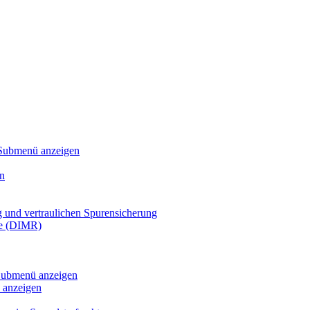
Submenü anzeigen
n
g und vertraulichen Spurensicherung
te (DIMR)
ubmenü anzeigen
anzeigen