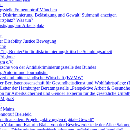
en
ngsstelle Frauennotruf München
lle Diskriminierung, Belästigung und Gewalt!
Submenü anzeigen
itsplatz? Was tun?
ästigung am Arbeitsplatz
en
er Disability Justice Bewegung
sche
*in, Berater*in für diskriminierungskritische Schulungsarbeit
Prigione
ra e.V.
zsche von der Antidiskriminierungsstelle des Bundes
, Autorin und Journalistin
verband mittelständische Wirtschaft (BVMW)
der Berufsgenossenschaft für Gesundheitsdienst und Wohlfahrtspflege
 Leiter der Hamburger Beratungsstelle „Perspektive Arbeit & Gesundh
on für Arbeitssicherheit und Gender-Expertin für die gesetzliche Unfal
esMigraS
e
uf Mainz
nnotruf Bielefeld
uth aus dem Projekt „aktiv gegen digitale Gewalt“
elin Yakut und Kathrin Blaha von der Beschwerdestelle der Alice Salo
latz – Diskriminierungskritisch erkennen, reflektieren und handeln“