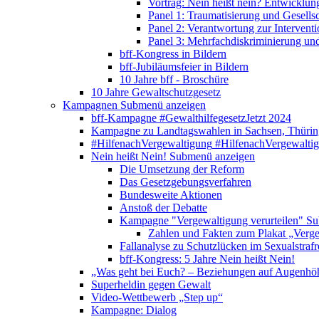
Vortrag: Nein heißt nein? Entwicklung
Panel 1: Traumatisierung und Gesells
Panel 2: Verantwortung zur Interventi
Panel 3: Mehrfachdiskriminierung un
bff-Kongress in Bildern
bff-Jubiläumsfeier in Bildern
10 Jahre bff - Broschüre
10 Jahre Gewaltschutzgesetz
Kampagnen
Submenü anzeigen
bff-Kampagne #GewalthilfegesetzJetzt 2024
Kampagne zu Landtagswahlen in Sachsen, Thürin
#HilfenachVergewaltigung
#HilfenachVergewalti
Nein heißt Nein!
Submenü anzeigen
Die Umsetzung der Reform
Das Gesetzgebungsverfahren
Bundesweite Aktionen
Anstoß der Debatte
Kampagne "Vergewaltigung verurteilen"
Su
Zahlen und Fakten zum Plakat „Verge
Fallanalyse zu Schutzlücken im Sexualstrafr
bff-Kongress: 5 Jahre Nein heißt Nein!
„Was geht bei Euch? – Beziehungen auf Augenhö
Superheldin gegen Gewalt
Video-Wettbewerb „Step up“
Kampagne: Dialog