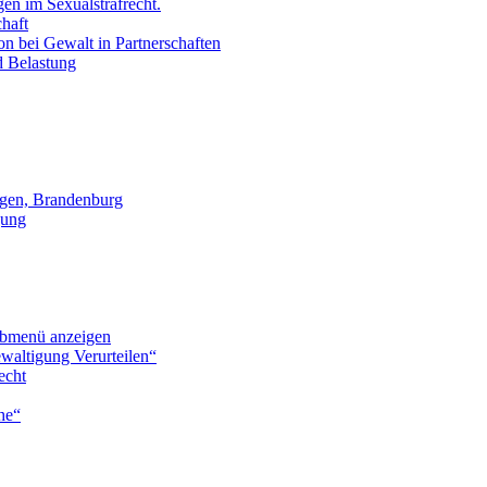
en im Sexualstrafrecht.
chaft
on bei Gewalt in Partnerschaften
d Belastung
gen, Brandenburg
gung
bmenü anzeigen
waltigung Verurteilen“
echt
he“