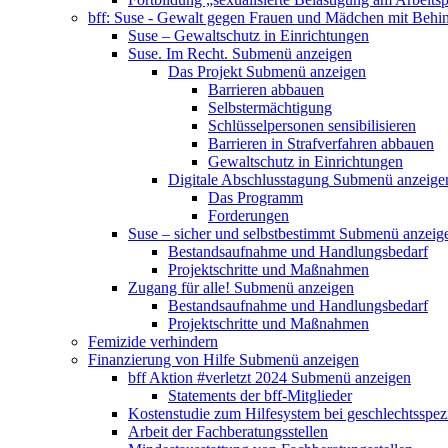
bff: Suse - Gewalt gegen Frauen und Mädchen mit Behi
Suse – Gewaltschutz in Einrichtungen
Suse. Im Recht.
Submenü anzeigen
Das Projekt
Submenü anzeigen
Barrieren abbauen
Selbstermächtigung
Schlüsselpersonen sensibilisieren
Barrieren in Strafverfahren abbauen
Gewaltschutz in Einrichtungen
Digitale Abschlusstagung
Submenü anzeige
Das Programm
Forderungen
Suse – sicher und selbstbestimmt
Submenü anzeig
Bestandsaufnahme und Handlungsbedarf
Projektschritte und Maßnahmen
Zugang für alle!
Submenü anzeigen
Bestandsaufnahme und Handlungsbedarf
Projektschritte und Maßnahmen
Femizide verhindern
Finanzierung von Hilfe
Submenü anzeigen
bff Aktion #verletzt 2024
Submenü anzeigen
Statements der bff-Mitglieder
Kostenstudie zum Hilfesystem bei geschlechtsspez
Arbeit der Fachberatungsstellen