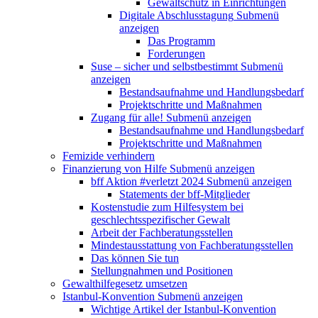
Gewaltschutz in Einrichtungen
Digitale Abschlusstagung
Submenü
anzeigen
Das Programm
Forderungen
Suse – sicher und selbstbestimmt
Submenü
anzeigen
Bestandsaufnahme und Handlungsbedarf
Projektschritte und Maßnahmen
Zugang für alle!
Submenü anzeigen
Bestandsaufnahme und Handlungsbedarf
Projektschritte und Maßnahmen
Femizide verhindern
Finanzierung von Hilfe
Submenü anzeigen
bff Aktion #verletzt 2024
Submenü anzeigen
Statements der bff-Mitglieder
Kostenstudie zum Hilfesystem bei
geschlechtsspezifischer Gewalt
Arbeit der Fachberatungsstellen
Mindestausstattung von Fachberatungsstellen
Das können Sie tun
Stellungnahmen und Positionen
Gewalthilfegesetz umsetzen
Istanbul-Konvention
Submenü anzeigen
Wichtige Artikel der Istanbul-Konvention