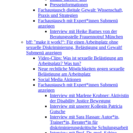
Presseinformationen
Fachaustausch digitale Gewalt: Wissenschaft,
Praxis und Strategien
Fachaustausch mit Expert*innen
Submenü
anzeigen
Interview mit Heike Barnes von der
Beratungsstelle Frauennotruf München
bff: "make it work!“: Für einen Arbeitsplatz ohne
sexuelle Diskriminierung, Belästigung und Gewalt!
Submenü anzeigen
Video-Clips: Was ist sexuelle Belästigung am
Arbeitsplatz? Was tun?
Neue rechtliche Möglichkeiten gegen sexuelle
Belästigung am Arbeitsplatz
Social Media Aktionen
Fachaustausch mit Expert*innen
Submenü
anzeigen
Interview mit Marlene Krubner: Aktivistin
der Disability Justice Bewegung
Interview mit unserer Kollegin Patricia
Gutsche
Interview mit Sara Hassan: Autor*in,
Trainer*in, Berater*in für
diskriminierungskritische Schulungsarbeit
Interview mit Prof. Dr. med. Sabine