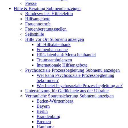
Presse
Hilfe & Beratung
Submenü anzeigen
Bundesweites Hilfetelefon
Hilfsangebote
Frauennotrufe
Frauenberatungsstellen
Selbsthilfe
Hilfe vor Ort
Submenü anzeigen
bff-Hilfsdatenbank
Frauenhaussuche
Hilfsdatenbank Menschenhandel
Traumaambulanzen
Internationale Hilfsangebote
Psychosoziale Prozessbegleitung
Submenü anzeigen
Wer kann Psychosoziale Prozessbegleitung
bekommen?
Wer bietet Psychosoziale Prozessbegleitung an?
Unterstützung für Geflüchtete aus der Ukraine
Vertrauliche Spurensicherung
Submenü anzeigen
Baden-Württemberg
Bayern
Berlin
Brandenburg
Bremen
Hamburg