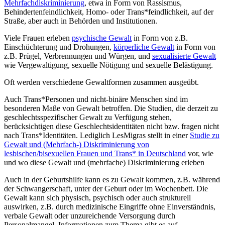
Mehrfachdiskriminierung
, etwa in Form von Rassismus,
Behindertenfeindlichkeit, Homo- oder Trans*feindlichkeit, auf der
Straße, aber auch in Behörden und Institutionen.
Viele Frauen erleben
psychische Gewalt
in Form von z.B.
Einschüchterung und Drohungen,
körperliche Gewalt
in Form von
z.B. Prügel, Verbrennungen und Würgen, und
sexualisierte Gewalt
wie Vergewaltigung, sexuelle Nötigung und sexuelle Belästigung.
Oft werden verschiedene Gewaltformen zusammen ausgeübt.
Auch Trans*Personen und nicht-binäre Menschen sind im
besonderen Maße von Gewalt betroffen. Die Studien, die derzeit zu
geschlechtsspezifischer Gewalt zu Verfügung stehen,
berücksichtigen diese Geschlechtsidentitäten nicht bzw. fragen nicht
nach Trans*Identitäten. Lediglich LesMigras stellt in einer
Studie zu
Gewalt und (Mehrfach-) Diskriminierung von
lesbischen/bisexuellen Frauen und Trans* in Deutschland
vor, wie
und wo diese Gewalt und (mehrfache) Diskriminierung erleben
Auch in der Geburtshilfe kann es zu Gewalt kommen, z.B. während
der Schwangerschaft, unter der Geburt oder im Wochenbett. Die
Gewalt kann sich physisch, psychisch oder auch strukturell
auswirken, z.B. durch medizinische Eingriffe ohne Einverständnis,
verbale Gewalt oder unzureichende Versorgung durch
Personalmangel. Informationen zum Thema gibt es auf