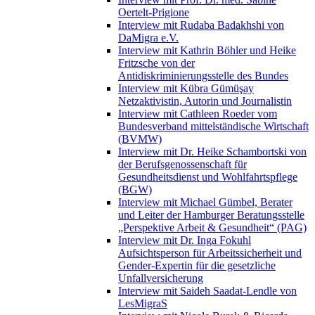
Oertelt-Prigione
Interview mit Rudaba Badakhshi von
DaMigra e.V.
Interview mit Kathrin Böhler und Heike
Fritzsche von der
Antidiskriminierungsstelle des Bundes
Interview mit Kübra Gümüşay
Netzaktivistin, Autorin und Journalistin
Interview mit Cathleen Roeder vom
Bundesverband mittelständische Wirtschaft
(BVMW)
Interview mit Dr. Heike Schambortski von
der Berufsgenossenschaft für
Gesundheitsdienst und Wohlfahrtspflege
(BGW)
Interview mit Michael Gümbel, Berater
und Leiter der Hamburger Beratungsstelle
„Perspektive Arbeit & Gesundheit“ (PAG)
Interview mit Dr. Inga Fokuhl
Aufsichtsperson für Arbeitssicherheit und
Gender-Expertin für die gesetzliche
Unfallversicherung
Interview mit Saideh Saadat-Lendle von
LesMigraS