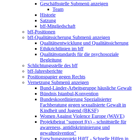
Geschäftsstelle
Submenü anzeigen
Team
Historie
Satzung
bff-Mitgliedschaft
bff-Positionen
bff-Qualitätssicherung
Submenü anzeigen
Qualitätsentwicklung und Qualitätssicherung
Ethikrichtlinien im bff
Qualitätsstandards für die psychosoziale
Begleitung
Schlichtungsstelle des bff
bff-Jahresberichte
Positionspapier gegen Rechts
Vernetzung
Submenü anzeigen
Bund-Länder-Arbeitsgruppe häusliche Gewalt
Bündnis Istanbul-Konvention
Bundeskoordinierung Spezialisierter
Fachberatung gegen sexualisierte Gewalt in
Kindheit und Jugend (BKSF)
Women Against Violence Europe (WAVE)
Projektbeirat "support f(x) – schnittstelle für
awareness, antidiskriminierung und
gewaltprävention"
Forschungsprojekt HilfT - Schnelle Hilfen in