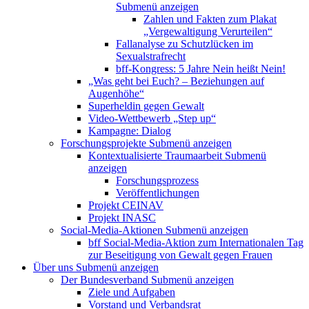
Submenü anzeigen
Zahlen und Fakten zum Plakat
„Vergewaltigung Verurteilen“
Fallanalyse zu Schutzlücken im
Sexualstrafrecht
bff-Kongress: 5 Jahre Nein heißt Nein!
„Was geht bei Euch? – Beziehungen auf
Augenhöhe“
Superheldin gegen Gewalt
Video-Wettbewerb „Step up“
Kampagne: Dialog
Forschungsprojekte
Submenü anzeigen
Kontextualisierte Traumaarbeit
Submenü
anzeigen
Forschungsprozess
Veröffentlichungen
Projekt CEINAV
Projekt INASC
Social-Media-Aktionen
Submenü anzeigen
bff Social-Media-Aktion zum Internationalen Tag
zur Beseitigung von Gewalt gegen Frauen
Über uns
Submenü anzeigen
Der Bundesverband
Submenü anzeigen
Ziele und Aufgaben
Vorstand und Verbandsrat