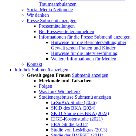
Traumaambulanzen
Social Media Netiquette
Wir danken
Presse
Submenü anzeigen
Pressemitteilungen
Bei Presseverteiler anmelden
Informationen für die Presse
Submenü anzeigen
Hinweise für die Berichterstattung über
Gewalt gegen Frauen und Kinder
Hinweise für die Interviewführung
Weitere Informationen für Medien
Kontakt
Infothek
Submenü anzeigen
Gewalt gegen Frauen
Submenü anzeigen
Merkmale und Tatsachen
Folgen
Was tun? Wie helfen?
Studienergebnisse
Submenü anzeigen
LeSuBiA Studie (2026)
SKiD des BKA (2024)
SKiD-Studie des BKA (2022)
EIGE-Kostenstudie (2021)
FRA-Studie (2014)
Studie von LesMigras (2013)
Studie des BMFSFJ (2011)