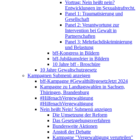
Vortrag: Nein heißt nein?
Entwicklungen im Sexualstrafrecht.
Panel 1: Traumatisierung und
Gesellschaft
Panel 2: Verantwortung zur
Intervention bei Gewalt in
Partnerschaften
Panel 3: Mehrfachdiskriminierung
und Belastung
bff-Kongress in Bildern
bff-Jubiläumsfeier in Bildern
10 Jahre bff - Broschüre
10 Jahre Gewaltschutzgesetz
Kampagnen
Submenü anzeigen
bff-Kampagne #GewalthilfegesetzJetzt 2024
Kampagne zu Landtagswahlen in Sachsen,
Thüringen, Brandenburg
#HilfenachVergewaltigung
#HilfenachVergewaltigung
Nein heißt Nein!
Submenü anzeigen
Die Umsetzung der Reform
Das Gesetzgebungsverfahren
Bundesweite Aktionen
Anstoß der Debatte
Kampagne "Vergewaltigung verurteilen"