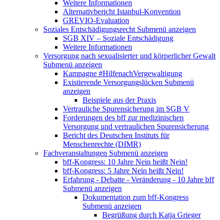
Weitere Informationen
Alternativbericht Istanbul-Konvention
GREVIO-Evaluation
Soziales Entschädigungsrecht
Submenü anzeigen
SGB XIV – Soziale Entschädigung
Weitere Informationen
Versorgung nach sexualisierter und körperlicher Gewalt
Submenü anzeigen
Kampagne #HilfenachVergewaltigung
Existierende Versorgungslücken
Submenü
anzeigen
Beispiele aus der Praxis
Vertrauliche Spurensicherung im SGB V
Forderungen des bff zur medizinischen
Versorgung und vertraulichen Spurensicherung
Bericht des Deutschen Instituts für
Menschenrechte (DIMR)
Fachveranstaltungen
Submenü anzeigen
bff-Kongress: 10 Jahre Nein heißt Nein!
bff-Kongress: 5 Jahre Nein heißt Nein!
Erfahrung - Debatte - Veränderung - 10 Jahre bff
Submenü anzeigen
Dokumentation zum bff-Kongress
Submenü anzeigen
Begrüßung durch Katja Grieger