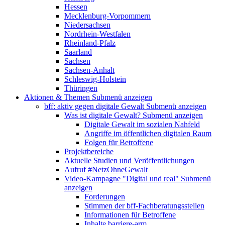
Hessen
Mecklenburg-Vorpommern
Niedersachsen
Nordrhein-Westfalen
Rheinland-Pfalz
Saarland
Sachsen
Sachsen-Anhalt
Schleswig-Holstein
Thüringen
Aktionen & Themen
Submenü anzeigen
bff: aktiv gegen digitale Gewalt
Submenü anzeigen
Was ist digitale Gewalt?
Submenü anzeigen
Digitale Gewalt im sozialen Nahfeld
Angriffe im öffentlichen digitalen Raum
Folgen für Betroffene
Projektbereiche
Aktuelle Studien und Veröffentlichungen
Aufruf #NetzOhneGewalt
Video-Kampagne "Digital und real"
Submenü
anzeigen
Forderungen
Stimmen der bff-Fachberatungsstellen
Informationen für Betroffene
Inhalte barriere-arm