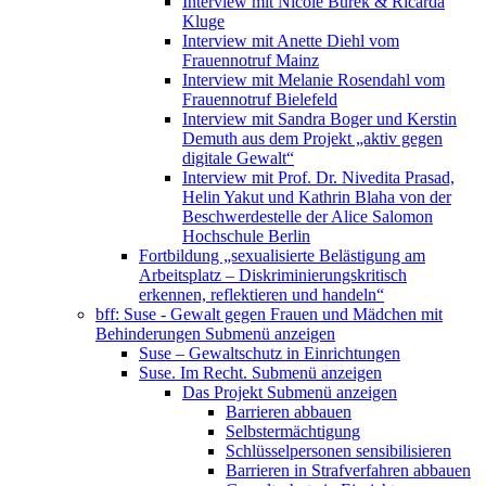
Interview mit Nicole Burek & Ricarda
Kluge
Interview mit Anette Diehl vom
Frauennotruf Mainz
Interview mit Melanie Rosendahl vom
Frauennotruf Bielefeld
Interview mit Sandra Boger und Kerstin
Demuth aus dem Projekt „aktiv gegen
digitale Gewalt“
Interview mit Prof. Dr. Nivedita Prasad,
Helin Yakut und Kathrin Blaha von der
Beschwerdestelle der Alice Salomon
Hochschule Berlin
Fortbildung „sexualisierte Belästigung am
Arbeitsplatz – Diskriminierungskritisch
erkennen, reflektieren und handeln“
bff: Suse - Gewalt gegen Frauen und Mädchen mit
Behinderungen
Submenü anzeigen
Suse – Gewaltschutz in Einrichtungen
Suse. Im Recht.
Submenü anzeigen
Das Projekt
Submenü anzeigen
Barrieren abbauen
Selbstermächtigung
Schlüsselpersonen sensibilisieren
Barrieren in Strafverfahren abbauen