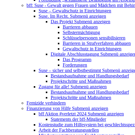
bff: Suse - Gewalt gegen Frauen und Mädchen mit Behi
Suse – Gewaltschutz in Einrichtungen
Suse. Im Recht.
Submenü anzeigen
Das Projekt
Submenü anzeigen
Barrieren abbauen
Selbstermächtigung
Schlüsselpersonen sensibilisieren
Barrieren in Strafverfahren abbauen
Gewaltschutz in Einrichtungen
Digitale Abschlusstagung
Submenü anzeige
Das Programm
Forderungen
Suse – sicher und selbstbestimmt
Submenü anzeig
Bestandsaufnahme und Handlungsbedarf
Projektschritte und Maßnahmen
Zugang für alle!
Submenü anzeigen
Bestandsaufnahme und Handlungsbedarf
Projektschritte und Maßnahmen
Femizide verhindern
Finanzierung von Hilfe
Submenü anzeigen
bff Aktion #verletzt 2024
Submenü anzeigen
Statements der bff-Mitglieder
Kostenstudie zum Hilfesystem bei geschlechtsspez
Arbeit der Fachberatungsstellen