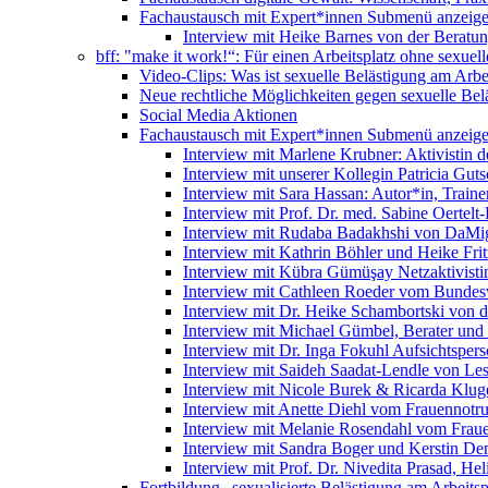
Fachaustausch mit Expert*innen
Submenü anzeig
Interview mit Heike Barnes von der Beratu
bff: "make it work!“: Für einen Arbeitsplatz ohne sexue
Video-Clips: Was ist sexuelle Belästigung am Arbe
Neue rechtliche Möglichkeiten gegen sexuelle Bel
Social Media Aktionen
Fachaustausch mit Expert*innen
Submenü anzeig
Interview mit Marlene Krubner: Aktivistin d
Interview mit unserer Kollegin Patricia Gut
Interview mit Sara Hassan: Autor*in, Trainer
Interview mit Prof. Dr. med. Sabine Oertelt-
Interview mit Rudaba Badakhshi von DaMig
Interview mit Kathrin Böhler und Heike Frit
Interview mit Kübra Gümüşay Netzaktivistin
Interview mit Cathleen Roeder vom Bundes
Interview mit Dr. Heike Schambortski von 
Interview mit Michael Gümbel, Berater und
Interview mit Dr. Inga Fokuhl Aufsichtspers
Interview mit Saideh Saadat-Lendle von L
Interview mit Nicole Burek & Ricarda Klug
Interview mit Anette Diehl vom Frauennotr
Interview mit Melanie Rosendahl vom Fraue
Interview mit Sandra Boger und Kerstin Dem
Interview mit Prof. Dr. Nivedita Prasad, H
Fortbildung „sexualisierte Belästigung am Arbeitsp