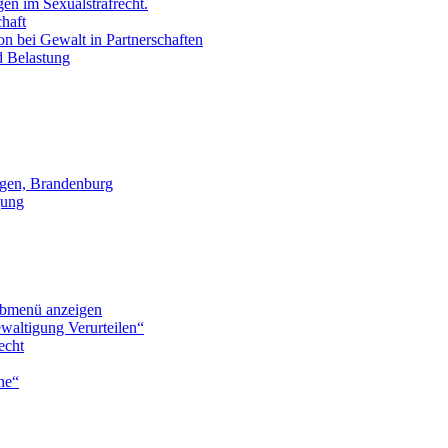
en im Sexualstrafrecht.
chaft
on bei Gewalt in Partnerschaften
d Belastung
gen, Brandenburg
gung
bmenü anzeigen
waltigung Verurteilen“
echt
he“