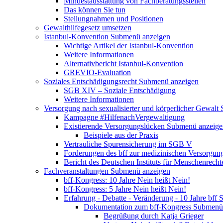
Mindestausstattung von Fachberatungsstellen
Das können Sie tun
Stellungnahmen und Positionen
Gewalthilfegesetz umsetzen
Istanbul-Konvention
Submenü anzeigen
Wichtige Artikel der Istanbul-Konvention
Weitere Informationen
Alternativbericht Istanbul-Konvention
GREVIO-Evaluation
Soziales Entschädigungsrecht
Submenü anzeigen
SGB XIV – Soziale Entschädigung
Weitere Informationen
Versorgung nach sexualisierter und körperlicher Gewalt
Kampagne #HilfenachVergewaltigung
Existierende Versorgungslücken
Submenü anzeige
Beispiele aus der Praxis
Vertrauliche Spurensicherung im SGB V
Forderungen des bff zur medizinischen Versorgun
Bericht des Deutschen Instituts für Menschenrech
Fachveranstaltungen
Submenü anzeigen
bff-Kongress: 10 Jahre Nein heißt Nein!
bff-Kongress: 5 Jahre Nein heißt Nein!
Erfahrung - Debatte - Veränderung - 10 Jahre bff
S
Dokumentation zum bff-Kongress
Submenü 
Begrüßung durch Katja Grieger