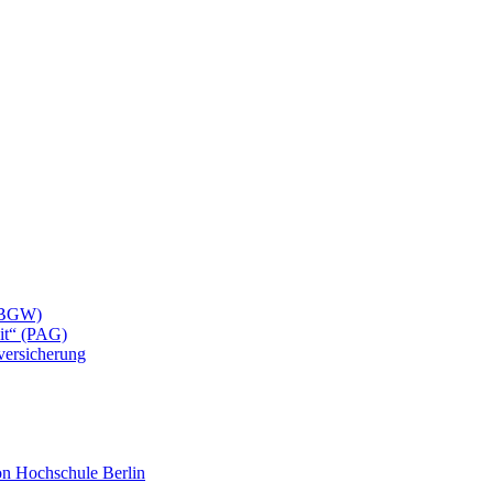
 (BGW)
eit“ (PAG)
lversicherung
mon Hochschule Berlin