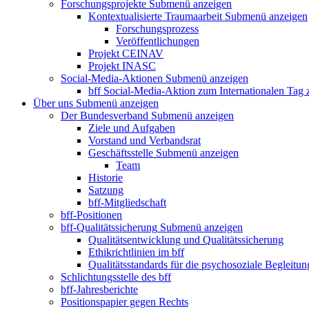
Forschungsprojekte
Submenü anzeigen
Kontextualisierte Traumaarbeit
Submenü anzeigen
Forschungsprozess
Veröffentlichungen
Projekt CEINAV
Projekt INASC
Social-Media-Aktionen
Submenü anzeigen
bff Social-Media-Aktion zum Internationalen Tag
Über uns
Submenü anzeigen
Der Bundesverband
Submenü anzeigen
Ziele und Aufgaben
Vorstand und Verbandsrat
Geschäftsstelle
Submenü anzeigen
Team
Historie
Satzung
bff-Mitgliedschaft
bff-Positionen
bff-Qualitätssicherung
Submenü anzeigen
Qualitätsentwicklung und Qualitätssicherung
Ethikrichtlinien im bff
Qualitätsstandards für die psychosoziale Begleitun
Schlichtungsstelle des bff
bff-Jahresberichte
Positionspapier gegen Rechts