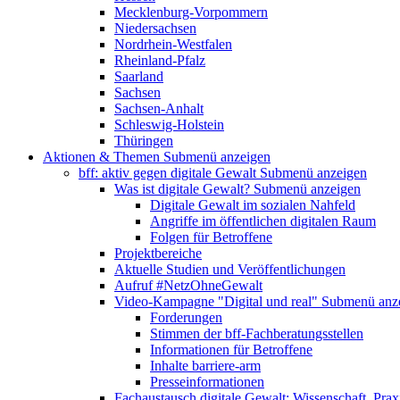
Mecklenburg-Vorpommern
Niedersachsen
Nordrhein-Westfalen
Rheinland-Pfalz
Saarland
Sachsen
Sachsen-Anhalt
Schleswig-Holstein
Thüringen
Aktionen & Themen
Submenü anzeigen
bff: aktiv gegen digitale Gewalt
Submenü anzeigen
Was ist digitale Gewalt?
Submenü anzeigen
Digitale Gewalt im sozialen Nahfeld
Angriffe im öffentlichen digitalen Raum
Folgen für Betroffene
Projektbereiche
Aktuelle Studien und Veröffentlichungen
Aufruf #NetzOhneGewalt
Video-Kampagne "Digital und real"
Submenü anz
Forderungen
Stimmen der bff-Fachberatungsstellen
Informationen für Betroffene
Inhalte barriere-arm
Presseinformationen
Fachaustausch digitale Gewalt: Wissenschaft, Prax