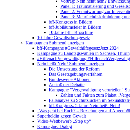
Vortrag: Nein heißt nein? Entwicklung
Panel 1: Traumatisierung und Gesells
Panel 2: Verantwortung zur Interventi
Panel 3: Mehrfachdiskriminierung un
bff-Kongress in Bildern
bff-Jubiläumsfeier in Bildern
10 Jahre bff - Broschüre
10 Jahre Gewaltschutzgesetz
Kampagnen
Submenü anzeigen
bff-Kampagne #GewalthilfegesetzJetzt 2024
Kampagne zu Landtagswahlen in Sachsen, Thürin
#HilfenachVergewaltigung
#HilfenachVergewalti
Nein heißt Nein!
Submenü anzeigen
Die Umsetzung der Reform
Das Gesetzgebungsverfahren
Bundesweite Aktionen
Anstoß der Debatte
Kampagne "Vergewaltigung verurteilen"
Su
Zahlen und Fakten zum Plakat „Verge
Fallanalyse zu Schutzlücken im Sexualstrafr
bff-Kongress: 5 Jahre Nein heißt Nein!
„Was geht bei Euch? – Beziehungen auf Augenhö
Superheldin gegen Gewalt
Video-Wettbewerb „Step up“
Kampagne: Dialog