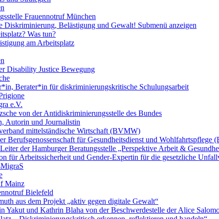
en
ngsstelle Frauennotruf München
lle Diskriminierung, Belästigung und Gewalt!
Submenü anzeigen
itsplatz? Was tun?
ästigung am Arbeitsplatz
en
er Disability Justice Bewegung
sche
*in, Berater*in für diskriminierungskritische Schulungsarbeit
Prigione
ra e.V.
zsche von der Antidiskriminierungsstelle des Bundes
, Autorin und Journalistin
verband mittelständische Wirtschaft (BVMW)
der Berufsgenossenschaft für Gesundheitsdienst und Wohlfahrtspflege
 Leiter der Hamburger Beratungsstelle „Perspektive Arbeit & Gesundh
on für Arbeitssicherheit und Gender-Expertin für die gesetzliche Unfal
esMigraS
e
uf Mainz
nnotruf Bielefeld
uth aus dem Projekt „aktiv gegen digitale Gewalt“
elin Yakut und Kathrin Blaha von der Beschwerdestelle der Alice Salo
latz – Diskriminierungskritisch erkennen, reflektieren und handeln“