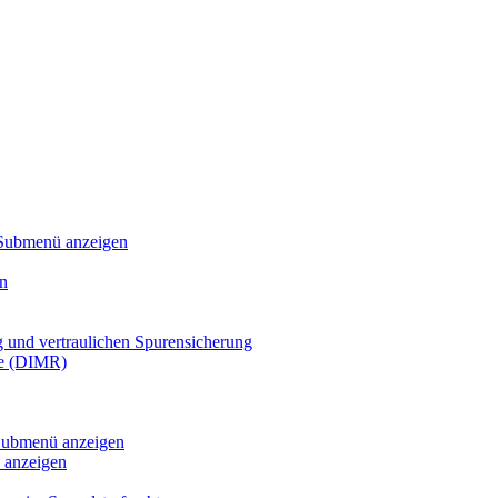
Submenü anzeigen
n
g und vertraulichen Spurensicherung
te (DIMR)
ubmenü anzeigen
anzeigen