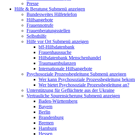
Presse
Hilfe & Beratung
Submenü anzeigen
Bundesweites Hilfetelefon
Hilfsangebote
Frauennotrufe
Frauenberatungsstellen
Selbsthilfe
Hilfe vor Ort
Submenü anzeigen
bff-Hilfsdatenbank
Frauenhaussuche
Hilfsdatenbank Menschenhandel
Traumaambulanzen
Internationale Hilfsangebote
Psychosoziale Prozessbegleitung
Submenü anzeigen
Wer kann Psychosoziale Prozessbegleitung beko
Wer bietet Psychosoziale Prozessbegleitung an?
Unterstützung für Geflüchtete aus der Ukraine
Vertrauliche Spurensicherung
Submenü anzeigen
Baden-Württemberg
Bayern
Berlin
Brandenburg
Bremen
Hamburg
Hessen