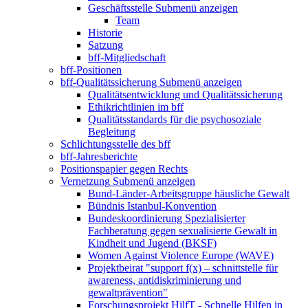
Geschäftsstelle
Submenü anzeigen
Team
Historie
Satzung
bff-Mitgliedschaft
bff-Positionen
bff-Qualitätssicherung
Submenü anzeigen
Qualitätsentwicklung und Qualitätssicherung
Ethikrichtlinien im bff
Qualitätsstandards für die psychosoziale
Begleitung
Schlichtungsstelle des bff
bff-Jahresberichte
Positionspapier gegen Rechts
Vernetzung
Submenü anzeigen
Bund-Länder-Arbeitsgruppe häusliche Gewalt
Bündnis Istanbul-Konvention
Bundeskoordinierung Spezialisierter
Fachberatung gegen sexualisierte Gewalt in
Kindheit und Jugend (BKSF)
Women Against Violence Europe (WAVE)
Projektbeirat "support f(x) – schnittstelle für
awareness, antidiskriminierung und
gewaltprävention"
Forschungsprojekt HilfT - Schnelle Hilfen in