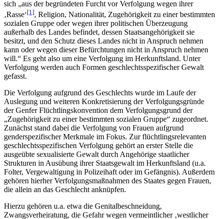
sich „aus der begründeten Furcht vor Verfolgung wegen ihrer
[1]
‚Rasse‘
, Religion, Nationalität, Zugehörigkeit zu einer bestimmten
sozialen Gruppe oder wegen ihrer politischen Überzeugung
außerhalb des Landes befindet, dessen Staatsangehörigkeit sie
besitzt, und den Schutz dieses Landes nicht in Anspruch nehmen
kann oder wegen dieser Befürchtungen nicht in Anspruch nehmen
will.“ Es geht also um eine Verfolgung im Herkunftsland. Unter
Verfolgung werden auch Formen geschlechtsspezifischer Gewalt
gefasst.
Die Verfolgung aufgrund des Geschlechts wurde im Laufe der
Auslegung und weiteren Konkretisierung der Verfolgungsgründe
der Genfer Flüchtlingskonvention dem Verfolgungsgrund der
„Zugehörigkeit zu einer bestimmten sozialen Gruppe“ zugeordnet.
Zunächst stand dabei die Verfolgung von Frauen aufgrund
genderspezifischer Merkmale im Fokus. Zur flüchtlingsrelevanten
geschlechtsspezifischen Verfolgung gehört an erster Stelle die
ausgeübte sexualisierte Gewalt durch Angehörige staatlicher
Strukturen in Ausübung ihrer Staatsgewalt im Herkunftsland (u.a.
Folter, Vergewaltigung in Polizeihaft oder im Gefängnis). Außerdem
gehören hierher Verfolgungsmaßnahmen des Staates gegen Frauen,
die allein an das Geschlecht anknüpfen.
Hierzu gehören u.a. etwa die Genitalbeschneidung,
Zwangsverheiratung, die Gefahr wegen vermeintlicher ‚westlicher