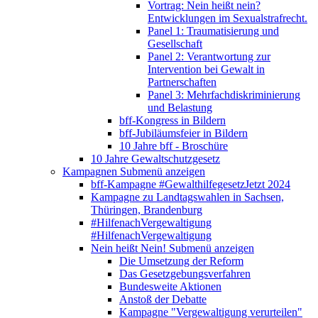
Vortrag: Nein heißt nein?
Entwicklungen im Sexualstrafrecht.
Panel 1: Traumatisierung und
Gesellschaft
Panel 2: Verantwortung zur
Intervention bei Gewalt in
Partnerschaften
Panel 3: Mehrfachdiskriminierung
und Belastung
bff-Kongress in Bildern
bff-Jubiläumsfeier in Bildern
10 Jahre bff - Broschüre
10 Jahre Gewaltschutzgesetz
Kampagnen
Submenü anzeigen
bff-Kampagne #GewalthilfegesetzJetzt 2024
Kampagne zu Landtagswahlen in Sachsen,
Thüringen, Brandenburg
#HilfenachVergewaltigung
#HilfenachVergewaltigung
Nein heißt Nein!
Submenü anzeigen
Die Umsetzung der Reform
Das Gesetzgebungsverfahren
Bundesweite Aktionen
Anstoß der Debatte
Kampagne "Vergewaltigung verurteilen"