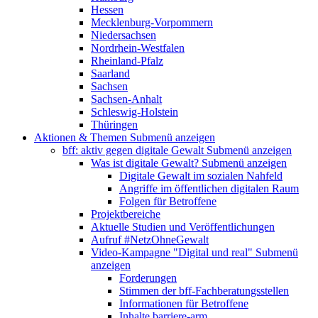
Hessen
Mecklenburg-Vorpommern
Niedersachsen
Nordrhein-Westfalen
Rheinland-Pfalz
Saarland
Sachsen
Sachsen-Anhalt
Schleswig-Holstein
Thüringen
Aktionen & Themen
Submenü anzeigen
bff: aktiv gegen digitale Gewalt
Submenü anzeigen
Was ist digitale Gewalt?
Submenü anzeigen
Digitale Gewalt im sozialen Nahfeld
Angriffe im öffentlichen digitalen Raum
Folgen für Betroffene
Projektbereiche
Aktuelle Studien und Veröffentlichungen
Aufruf #NetzOhneGewalt
Video-Kampagne "Digital und real"
Submenü
anzeigen
Forderungen
Stimmen der bff-Fachberatungsstellen
Informationen für Betroffene
Inhalte barriere-arm