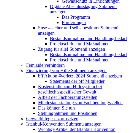
Gewaltschutz in Einrichtungen
Digitale Abschlusstagung
Submenü
anzeigen
Das Programm
Forderungen
Suse – sicher und selbstbestimmt
Submenü
anzeigen
Bestandsaufnahme und Handlungsbedarf
Projektschritte und Maßnahmen
Zugang für alle!
Submenü anzeigen
Bestandsaufnahme und Handlungsbedarf
Projektschritte und Maßnahmen
Femizide verhindern
Finanzierung von Hilfe
Submenü anzeigen
bff Aktion #verletzt 2024
Submenü anzeigen
Statements der bff-Mitglieder
Kostenstudie zum Hilfesystem bei
geschlechtsspezifischer Gewalt
Arbeit der Fachberatungsstellen
Mindestausstattung von Fachberatungsstellen
Das können Sie tun
Stellungnahmen und Positionen
Gewalthilfegesetz umsetzen
Istanbul-Konvention
Submenü anzeigen
Wichtige Artikel der Istanbul-Konvention