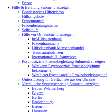
Presse
Hilfe & Beratung
Submenü anzeigen
Bundesweites Hilfetelefon
Hilfsangebote
Frauennotrufe
Frauenberatungsstellen
Selbsthilfe
Hilfe vor Ort
Submenü anzeigen
bff-Hilfsdatenbank
Frauenhaussuche
Hilfsdatenbank Menschenhandel
Traumaambulanzen
Internationale Hilfsangebote
Psychosoziale Prozessbegleitung
Submenü anzeigen
Wer kann Psychosoziale Prozessbegleitung
bekommen?
Wer bietet Psychosoziale Prozessbegleitung an?
Unterstützung für Geflüchtete aus der Ukraine
Vertrauliche Spurensicherung
Submenü anzeigen
Baden-Württemberg
Bayern
Berlin
Brandenburg
Bremen
Hamburg