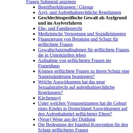
Fragen
Submenü anzeigen
Begriffserklärungen / Glossar
Asyl- und Aufenthaltsrechtliche Regelungen
Geschlechtsspezifische Gewalt als Asylgrund
und im Asylverfahren
Ehe- und Familienrecht
Medizinische Versorgung und Sozialleistungen
Finanzierung von Beratung und Schutz für
geflüchtete Frauen
Gewaltschutzmaßnahmen für geflüchtete Frauen,
die in Unterkünften leben
Aufnahme von geflüchteten Frauen ins
Frauenhaus
Können geflüchtete Frauen zu ihrem Schutz eine
Namensänderung beantragen?
Welche Auswirkungen hat das neue
Sexualstrafrecht auf aufenthaltsrechtliche
Regelungen?
Kirchenasyl
Unter welchen Voraussetzungen hat die Geburt
eines Kindes in Deutschland Auswirkungen auf
den Aufenthaltstitel geflüchteter Eltern?
(Neue) Wege aus der Duldung
Die Bedeutung der Istanbul-Konvention für den
Schutz geflüchteter Frauen