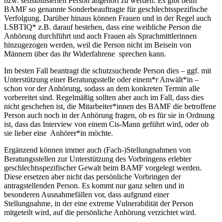
bzw. sensibilisierten Person angehört zu werden. Es gibt beim
BAMF so genannte Sonderbeauftragte für geschlechtsspezifische
Verfolgung. Darüber hinaus können Frauen und in der Regel auch
LSBTIQ* z.B. darauf bestehen, dass eine weibliche Person die
Anhörung durchführt und auch Frauen als Sprachmittlerinnen
hinzugezogen werden, weil die Person nicht im Beisein von
Männern über das ihr Widerfahrene sprechen kann.
Im besten Fall beantragt die schutzsuchende Person dies – ggf. mit
Unterstützung einer Beratungsstelle oder einem*r Anwält*in –
schon vor der Anhörung, sodass an dem konkreten Termin alle
vorbereitet sind. Regelmäßig sollten aber auch im Fall, dass dies
nicht geschehen ist, die Mitarbeiter*innen des BAMF die betroffene
Person auch noch in der Anhörung fragen, ob es für sie in Ordnung
ist, dass das Interview von einem Cis-Mann geführt wird, oder ob
sie lieber eine Anhörer*in möchte.
Ergänzend können immer auch (Fach-)Stellungnahmen von
Beratungsstellen zur Unterstützung des Vorbringens erlebter
geschlechtsspezifischer Gewalt beim BAMF vorgelegt werden.
Diese ersetzen aber nicht das persönliche Vorbringen der
antragstellenden Person. Es kommt nur ganz selten und in
besonderen Ausnahmefällen vor, dass aufgrund einer
Stellungnahme, in der eine extreme Vulnerabilität der Person
mitgeteilt wird, auf die persönliche Anhörung verzichtet wird.