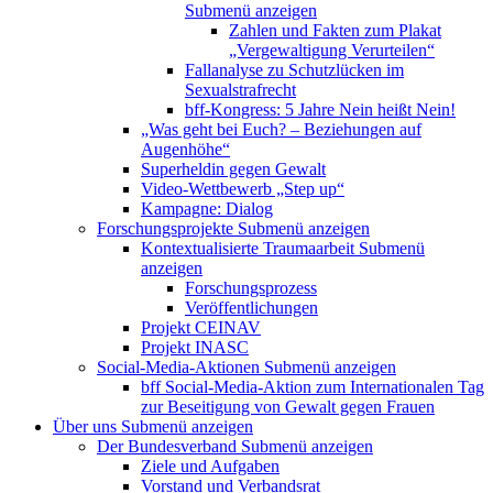
Submenü anzeigen
Zahlen und Fakten zum Plakat
„Vergewaltigung Verurteilen“
Fallanalyse zu Schutzlücken im
Sexualstrafrecht
bff-Kongress: 5 Jahre Nein heißt Nein!
„Was geht bei Euch? – Beziehungen auf
Augenhöhe“
Superheldin gegen Gewalt
Video-Wettbewerb „Step up“
Kampagne: Dialog
Forschungsprojekte
Submenü anzeigen
Kontextualisierte Traumaarbeit
Submenü
anzeigen
Forschungsprozess
Veröffentlichungen
Projekt CEINAV
Projekt INASC
Social-Media-Aktionen
Submenü anzeigen
bff Social-Media-Aktion zum Internationalen Tag
zur Beseitigung von Gewalt gegen Frauen
Über uns
Submenü anzeigen
Der Bundesverband
Submenü anzeigen
Ziele und Aufgaben
Vorstand und Verbandsrat