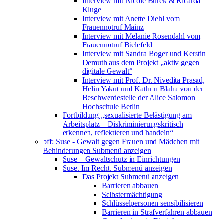
Interview mit Nicole Burek & Ricarda
Kluge
Interview mit Anette Diehl vom
Frauennotruf Mainz
Interview mit Melanie Rosendahl vom
Frauennotruf Bielefeld
Interview mit Sandra Boger und Kerstin
Demuth aus dem Projekt „aktiv gegen
digitale Gewalt“
Interview mit Prof. Dr. Nivedita Prasad,
Helin Yakut und Kathrin Blaha von der
Beschwerdestelle der Alice Salomon
Hochschule Berlin
Fortbildung „sexualisierte Belästigung am
Arbeitsplatz – Diskriminierungskritisch
erkennen, reflektieren und handeln“
bff: Suse - Gewalt gegen Frauen und Mädchen mit
Behinderungen
Submenü anzeigen
Suse – Gewaltschutz in Einrichtungen
Suse. Im Recht.
Submenü anzeigen
Das Projekt
Submenü anzeigen
Barrieren abbauen
Selbstermächtigung
Schlüsselpersonen sensibilisieren
Barrieren in Strafverfahren abbauen