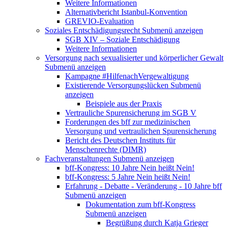
Weitere Informationen
Alternativbericht Istanbul-Konvention
GREVIO-Evaluation
Soziales Entschädigungsrecht
Submenü anzeigen
SGB XIV – Soziale Entschädigung
Weitere Informationen
Versorgung nach sexualisierter und körperlicher Gewalt
Submenü anzeigen
Kampagne #HilfenachVergewaltigung
Existierende Versorgungslücken
Submenü
anzeigen
Beispiele aus der Praxis
Vertrauliche Spurensicherung im SGB V
Forderungen des bff zur medizinischen
Versorgung und vertraulichen Spurensicherung
Bericht des Deutschen Instituts für
Menschenrechte (DIMR)
Fachveranstaltungen
Submenü anzeigen
bff-Kongress: 10 Jahre Nein heißt Nein!
bff-Kongress: 5 Jahre Nein heißt Nein!
Erfahrung - Debatte - Veränderung - 10 Jahre bff
Submenü anzeigen
Dokumentation zum bff-Kongress
Submenü anzeigen
Begrüßung durch Katja Grieger