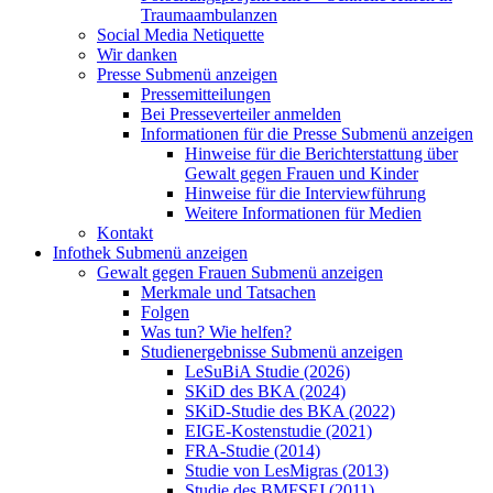
Traumaambulanzen
Social Media Netiquette
Wir danken
Presse
Submenü anzeigen
Pressemitteilungen
Bei Presseverteiler anmelden
Informationen für die Presse
Submenü anzeigen
Hinweise für die Berichterstattung über
Gewalt gegen Frauen und Kinder
Hinweise für die Interviewführung
Weitere Informationen für Medien
Kontakt
Infothek
Submenü anzeigen
Gewalt gegen Frauen
Submenü anzeigen
Merkmale und Tatsachen
Folgen
Was tun? Wie helfen?
Studienergebnisse
Submenü anzeigen
LeSuBiA Studie (2026)
SKiD des BKA (2024)
SKiD-Studie des BKA (2022)
EIGE-Kostenstudie (2021)
FRA-Studie (2014)
Studie von LesMigras (2013)
Studie des BMFSFJ (2011)