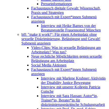
Presseinformationen
Fachaustausch digitale Gewalt: Wissenschaft,
Praxis und Strategien
Fachaustausch mit Expert*innen
Submenü
anzeigen
Interview mit Heike Barnes von der
Beratungsstelle Frauennotruf München
bff: "make it work!“: Für einen Arbeitsplatz ohne
sexuelle Diskriminierung, Belästigung und Gewalt!
Submenü anzeigen
Video-Clips: Was ist sexuelle Belästigung am
Arbeitsplatz? Was tun?
Neue rechtliche Möglichkeiten gegen sexuelle
Belästigung am Arbeitsplatz
Social Media Aktionen
Fachaustausch mit Expert*innen
Submenü
anzeigen
Interview mit Marlene Krubner: Aktivistin
der Disability Justice Bewegung
Interview mit unserer Kollegin Patricia
Gutsche
Interview mit Sara Hassan: Autor*in,
Trainer*in, Berater*in für
diskriminierungskritische Schulungsarbeit
Interview mit Prof. Dr. med. Sabine