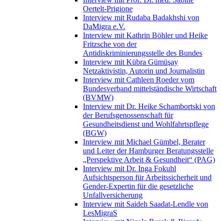
Oertelt-Prigione
Interview mit Rudaba Badakhshi von
DaMigra e.V.
Interview mit Kathrin Böhler und Heike
Fritzsche von der
Antidiskriminierungsstelle des Bundes
Interview mit Kübra Gümüşay
Netzaktivistin, Autorin und Journalistin
Interview mit Cathleen Roeder vom
Bundesverband mittelständische Wirtschaft
(BVMW)
Interview mit Dr. Heike Schambortski von
der Berufsgenossenschaft für
Gesundheitsdienst und Wohlfahrtspflege
(BGW)
Interview mit Michael Gümbel, Berater
und Leiter der Hamburger Beratungsstelle
„Perspektive Arbeit & Gesundheit“ (PAG)
Interview mit Dr. Inga Fokuhl
Aufsichtsperson für Arbeitssicherheit und
Gender-Expertin für die gesetzliche
Unfallversicherung
Interview mit Saideh Saadat-Lendle von
LesMigraS