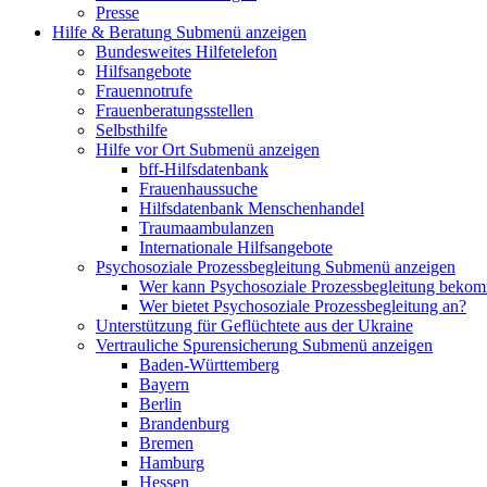
Presse
Hilfe & Beratung
Submenü anzeigen
Bundesweites Hilfetelefon
Hilfsangebote
Frauennotrufe
Frauenberatungsstellen
Selbsthilfe
Hilfe vor Ort
Submenü anzeigen
bff-Hilfsdatenbank
Frauenhaussuche
Hilfsdatenbank Menschenhandel
Traumaambulanzen
Internationale Hilfsangebote
Psychosoziale Prozessbegleitung
Submenü anzeigen
Wer kann Psychosoziale Prozessbegleitung beko
Wer bietet Psychosoziale Prozessbegleitung an?
Unterstützung für Geflüchtete aus der Ukraine
Vertrauliche Spurensicherung
Submenü anzeigen
Baden-Württemberg
Bayern
Berlin
Brandenburg
Bremen
Hamburg
Hessen