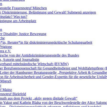
en
ngsstelle Frauennotruf München
lle Diskriminierung, Belästigung und Gewalt!
Submenü anzeigen
itsplatz? Was tun?
ästigung am Arbeitsplatz
en
er Disability Justice Bewegung
sche
*in, Berater*in für diskriminierungskritische Schulungsarbeit
Prigione
ra e.V.
zsche von der Antidiskriminierungsstelle des Bundes
, Autorin und Journalistin
verband mittelständische Wirtschaft (BVMW)
der Berufsgenossenschaft für Gesundheitsdienst und Wohlfahrtspflege
 Leiter der Hamburger Beratungsstelle „Perspektive Arbeit & Gesundh
on für Arbeitssicherheit und Gender-Expertin für die gesetzliche Unfal
esMigraS
e
uf Mainz
nnotruf Bielefeld
uth aus dem Projekt „aktiv gegen digitale Gewalt“
elin Yakut und Kathrin Blaha von der Beschwerdestelle der Alice Salo
latz – Diskriminierungskritisch erkennen, reflektieren und handeln“