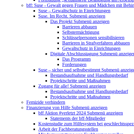
bff: Suse - Gewalt gegen Frauen und Mädchen mit Behi
Suse – Gewaltschutz in Einrichtungen
Suse. Im Recht.
Submenü anzeigen
Das Projekt
Submenü anzeigen
Barrieren abbauen
Selbstermächtigung
Schlüsselpersonen sensibilisieren
Barrieren in Strafverfahren abbauen
Gewaltschutz in Einrichtungen
Digitale Abschlusstagung
Submenü anzeige
Das Programm
Forderungen
Suse – sicher und selbstbestimmt
Submenü anzeig
Bestandsaufnahme und Handlungsbedarf
Projektschritte und Maßnahmen
Zugang für alle!
Submenü anzeigen
Bestandsaufnahme und Handlungsbedarf
Projektschritte und Maßnahmen
Femizide verhindern
Finanzierung von Hilfe
Submenü anzeigen
bff Aktion #verletzt 2024
Submenü anzeigen
Statements der bff-Mitglieder
Kostenstudie zum Hilfesystem bei geschlechtsspez
Arbeit der Fachberatungsstellen