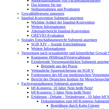
Mindestausstattung von Fachberatungsstellen
Das können Sie tun
Stellungnahmen und Positionen
Gewalthilfegesetz umsetzen
Istanbul-Konvention
Submenü anzeigen
Wichtige Artikel der Istanbul-Konvention
Weitere Informationen
Alternativbericht Istanbul-Konvention
GREVIO-Evaluation
Soziales Entschädigungsrecht
Submenü anzeigen
SGB XIV – Soziale Entschädigung
Weitere Informationen
Versorgung nach sexualisierter und körperlicher Gewalt
Kampagne #HilfenachVergewaltigung
Existierende Versorgungslücken
Submenü anzeige
Beispiele aus der Praxis
Vertrauliche Spurensicherung im SGB V
Forderungen des bff zur medizinischen Versorgun
Bericht des Deutschen Instituts für Menschenrech
Fachveranstaltungen
Submenü anzeigen
bff-Kongress: 10 Jahre Nein heißt Nein!
bff-Kongress: 5 Jahre Nein heißt Nein!
Erfahrung - Debatte - Veränderung - 10 Jahre bff
S
Dokumentation zum bff-Kongress
Submenü 
Begrüßung durch Katja Grieger