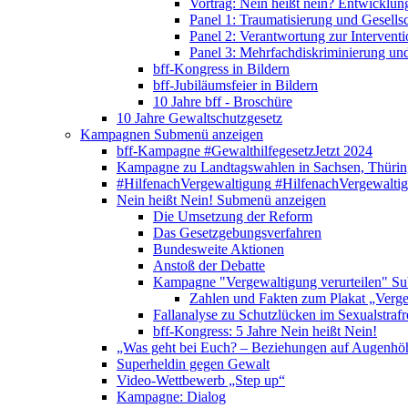
Vortrag: Nein heißt nein? Entwicklung
Panel 1: Traumatisierung und Gesells
Panel 2: Verantwortung zur Interventi
Panel 3: Mehrfachdiskriminierung un
bff-Kongress in Bildern
bff-Jubiläumsfeier in Bildern
10 Jahre bff - Broschüre
10 Jahre Gewaltschutzgesetz
Kampagnen
Submenü anzeigen
bff-Kampagne #GewalthilfegesetzJetzt 2024
Kampagne zu Landtagswahlen in Sachsen, Thürin
#HilfenachVergewaltigung
#HilfenachVergewalti
Nein heißt Nein!
Submenü anzeigen
Die Umsetzung der Reform
Das Gesetzgebungsverfahren
Bundesweite Aktionen
Anstoß der Debatte
Kampagne "Vergewaltigung verurteilen"
Su
Zahlen und Fakten zum Plakat „Verge
Fallanalyse zu Schutzlücken im Sexualstrafr
bff-Kongress: 5 Jahre Nein heißt Nein!
„Was geht bei Euch? – Beziehungen auf Augenhö
Superheldin gegen Gewalt
Video-Wettbewerb „Step up“
Kampagne: Dialog