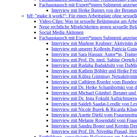
Fachaustausch mit Expert*innen
Submenü anzeig
Interview mit Heike Barnes von der Beratu
bff: "make it work!“: Für einen Arbeitsplatz ohne sexue
Video-Clips: Was ist sexuelle Belästigung am Arbe
Neue rechtliche Möglichkeiten gegen sexuelle Bel
Social Media Aktionen
Fachaustausch mit Expert*innen
Submenü anzeig
Interview mit Marlene Krubner: Aktivistin d
Interview mit unserer Kollegin Patricia Gut
Interview mit Sara Hassan: Autor*in, Trainer
Interview mit Prof. Dr. med. Sabine Oertelt-
Interview mit Rudaba Badakhshi von DaMig
Interview mit Kathrin Böhler und Heike Frit
Interview mit Kübra Gümüşay Netzaktivistin
Interview mit Cathleen Roeder vom Bundes
Interview mit Dr. Heike Schambortski von 
Interview mit Michael Gümbel, Berater und
Interview mit Dr. Inga Fokuhl Aufsichtspers
Interview mit Saideh Saadat-Lendle von L
Interview mit Nicole Burek & Ricarda Klug
Interview mit Anette Diehl vom Frauennotr
Interview mit Melanie Rosendahl vom Fraue
Interview mit Sandra Boger und Kerstin Dem
Interview mit Prof. Dr. Nivedita Prasad, H
Fortbildung „sexualisierte Belästigung am Arbeitsp