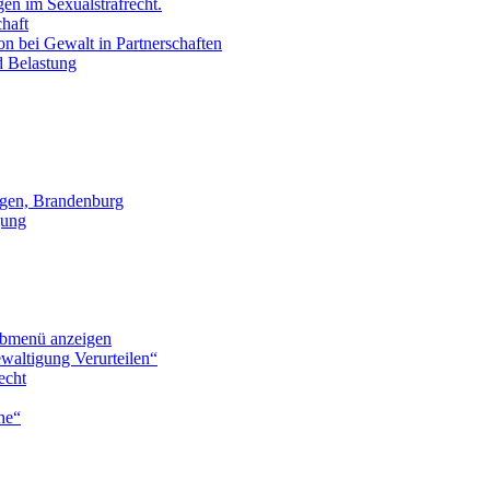
en im Sexualstrafrecht.
chaft
on bei Gewalt in Partnerschaften
d Belastung
gen, Brandenburg
gung
bmenü anzeigen
waltigung Verurteilen“
echt
he“