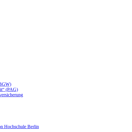
 (BGW)
eit“ (PAG)
lversicherung
mon Hochschule Berlin