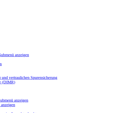
Submenü anzeigen
n
g und vertraulichen Spurensicherung
te (DIMR)
ubmenü anzeigen
anzeigen