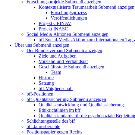
Forschungsprojekte
Submenü anzeigen
Kontextualisierte Traumaarbeit
Submenü anzeigen
Forschungsprozess
Veröffentlichungen
Projekt CEINAV
Projekt INASC
Social-Media-Aktionen
Submenü anzeigen
bff Social-Media-Aktion zum Internationalen Tag
Über uns
Submenü anzeigen
Der Bundesverband
Submenü anzeigen
Ziele und Aufgaben
Vorstand und Verbandsrat
Geschäftsstelle
Submenü anzeigen
Team
Historie
Satzung
bff-Mitgliedschaft
bff-Positionen
bff-Qualitätssicherung
Submenü anzeigen
Qualitätsentwicklung und Qualitätssicherung
Ethikrichtlinien im bff
Qualitätsstandards für die psychosoziale Begleitun
Schlichtungsstelle des bff
bff-Jahresberichte
Positionspapier gegen Rechts