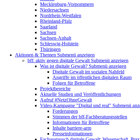
Mecklenburg-Vorpommern
Niedersachsen
Nordrhein-Westfalen
Rheinland-Pfalz
Saarland
Sachsen
Sachsen-Anhalt
Schleswig-Holstein
Thüringen
Aktionen & Themen
Submenü anzeigen
bff: aktiv gegen digitale Gewalt
Submenü anzeigen
Was ist digitale Gewalt?
Submenü anzeigen
Digitale Gewalt im sozialen Nahfeld
Angriffe im öffentlichen digitalen Raum
Folgen für Betroffene
Projektbereiche
Aktuelle Studien und Veröffentlichungen
Aufruf #NetzOhneGewalt
Video-Kampagne "Digital und real"
Submenü anz
Forderungen
Stimmen der bff-Fachberatungsstellen
Informationen für Betroffene
Inhalte barriere-arm
Presseinformationen
Fachaustausch digitale Gewalt: Wissenschaft, Prax