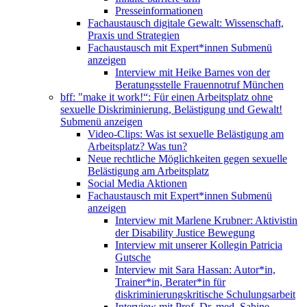
Presseinformationen
Fachaustausch digitale Gewalt: Wissenschaft,
Praxis und Strategien
Fachaustausch mit Expert*innen
Submenü
anzeigen
Interview mit Heike Barnes von der
Beratungsstelle Frauennotruf München
bff: "make it work!“: Für einen Arbeitsplatz ohne
sexuelle Diskriminierung, Belästigung und Gewalt!
Submenü anzeigen
Video-Clips: Was ist sexuelle Belästigung am
Arbeitsplatz? Was tun?
Neue rechtliche Möglichkeiten gegen sexuelle
Belästigung am Arbeitsplatz
Social Media Aktionen
Fachaustausch mit Expert*innen
Submenü
anzeigen
Interview mit Marlene Krubner: Aktivistin
der Disability Justice Bewegung
Interview mit unserer Kollegin Patricia
Gutsche
Interview mit Sara Hassan: Autor*in,
Trainer*in, Berater*in für
diskriminierungskritische Schulungsarbeit
Interview mit Prof. Dr. med. Sabine