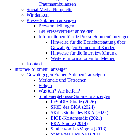
Traumaambulanzen
Social Media Netiquette
Wir danken
Presse
Submenü anzeigen
Pressemitteilungen
Bei Presseverteiler anmelden
Informationen für die Presse
Submenü anzeigen
Hinweise für die Berichterstattung über
Gewalt gegen Frauen und Kinder
Hinweise für die Interviewführung
Weitere Informationen für Medien
Kontakt
Infothek
Submenü anzeigen
Gewalt gegen Frauen
Submenü anzeigen
Merkmale und Tatsachen
Folgen
Was tun? Wie helfen?
Studienergebnisse
Submenü anzeigen
LeSuBiA Studie (2026)
SKiD des BKA (2024)
SKiD-Studie des BKA (2022)
EIGE-Kostenstudie (2021)
FRA-Studie (2014)
Studie von LesMigras (2013)
Studie des BMFSFJ (2011)