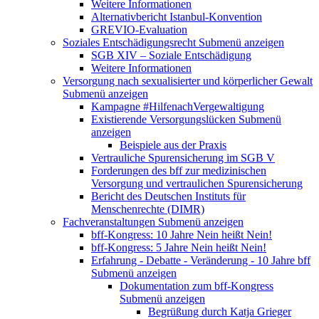
Weitere Informationen
Alternativbericht Istanbul-Konvention
GREVIO-Evaluation
Soziales Entschädigungsrecht
Submenü anzeigen
SGB XIV – Soziale Entschädigung
Weitere Informationen
Versorgung nach sexualisierter und körperlicher Gewalt
Submenü anzeigen
Kampagne #HilfenachVergewaltigung
Existierende Versorgungslücken
Submenü
anzeigen
Beispiele aus der Praxis
Vertrauliche Spurensicherung im SGB V
Forderungen des bff zur medizinischen
Versorgung und vertraulichen Spurensicherung
Bericht des Deutschen Instituts für
Menschenrechte (DIMR)
Fachveranstaltungen
Submenü anzeigen
bff-Kongress: 10 Jahre Nein heißt Nein!
bff-Kongress: 5 Jahre Nein heißt Nein!
Erfahrung - Debatte - Veränderung - 10 Jahre bff
Submenü anzeigen
Dokumentation zum bff-Kongress
Submenü anzeigen
Begrüßung durch Katja Grieger