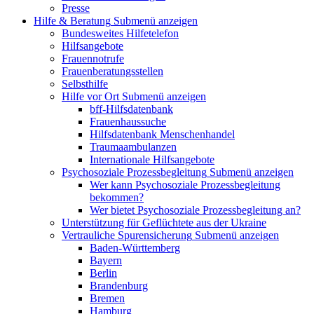
Presse
Hilfe & Beratung
Submenü anzeigen
Bundesweites Hilfetelefon
Hilfsangebote
Frauennotrufe
Frauenberatungsstellen
Selbsthilfe
Hilfe vor Ort
Submenü anzeigen
bff-Hilfsdatenbank
Frauenhaussuche
Hilfsdatenbank Menschenhandel
Traumaambulanzen
Internationale Hilfsangebote
Psychosoziale Prozessbegleitung
Submenü anzeigen
Wer kann Psychosoziale Prozessbegleitung
bekommen?
Wer bietet Psychosoziale Prozessbegleitung an?
Unterstützung für Geflüchtete aus der Ukraine
Vertrauliche Spurensicherung
Submenü anzeigen
Baden-Württemberg
Bayern
Berlin
Brandenburg
Bremen
Hamburg