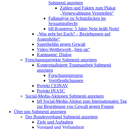
Submenü anzeigen
Zahlen und Fakten zum Plakat
„Vergewaltigung Verurteilen“
Fallanalyse zu Schutzlücken im
Sexualstrafrecht
bff-Kongress: 5 Jahre Nein heißt Nein!
„Was geht bei Euch? – Beziehungen auf
Augenhöhe“
Superheldin gegen Gewalt
Video-Wettbewerb „Step up“
Kampagne: Dialog
Forschungsprojekte
Submenü anzeigen
Kontextualisierte Traumaarbeit
Submenü
anzeigen
Forschungsprozess
Veröffentlichungen
Projekt CEINAV
Projekt INASC
Social-Media-Aktionen
Submenü anzeigen
bff Social-Media-Aktion zum Internationalen Tag
zur Beseitigung von Gewalt gegen Frauen
Über uns
Submenü anzeigen
Der Bundesverband
Submenü anzeigen
Ziele und Aufgaben
Vorstand und Verbandsrat