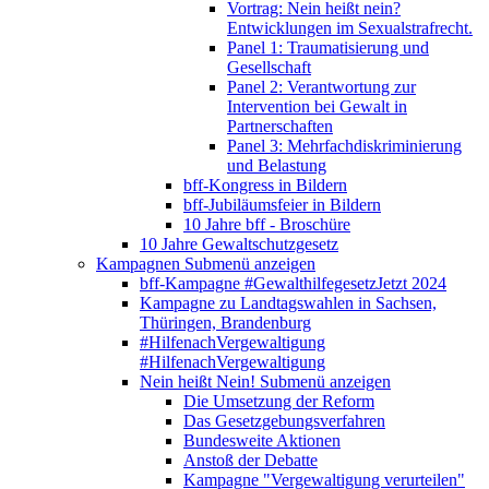
Vortrag: Nein heißt nein?
Entwicklungen im Sexualstrafrecht.
Panel 1: Traumatisierung und
Gesellschaft
Panel 2: Verantwortung zur
Intervention bei Gewalt in
Partnerschaften
Panel 3: Mehrfachdiskriminierung
und Belastung
bff-Kongress in Bildern
bff-Jubiläumsfeier in Bildern
10 Jahre bff - Broschüre
10 Jahre Gewaltschutzgesetz
Kampagnen
Submenü anzeigen
bff-Kampagne #GewalthilfegesetzJetzt 2024
Kampagne zu Landtagswahlen in Sachsen,
Thüringen, Brandenburg
#HilfenachVergewaltigung
#HilfenachVergewaltigung
Nein heißt Nein!
Submenü anzeigen
Die Umsetzung der Reform
Das Gesetzgebungsverfahren
Bundesweite Aktionen
Anstoß der Debatte
Kampagne "Vergewaltigung verurteilen"