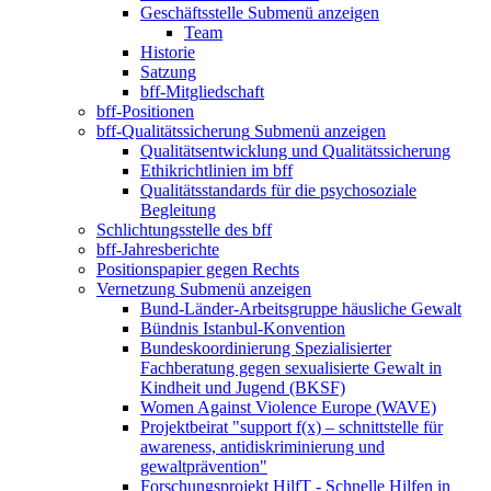
Geschäftsstelle
Submenü anzeigen
Team
Historie
Satzung
bff-Mitgliedschaft
bff-Positionen
bff-Qualitätssicherung
Submenü anzeigen
Qualitätsentwicklung und Qualitätssicherung
Ethikrichtlinien im bff
Qualitätsstandards für die psychosoziale
Begleitung
Schlichtungsstelle des bff
bff-Jahresberichte
Positionspapier gegen Rechts
Vernetzung
Submenü anzeigen
Bund-Länder-Arbeitsgruppe häusliche Gewalt
Bündnis Istanbul-Konvention
Bundeskoordinierung Spezialisierter
Fachberatung gegen sexualisierte Gewalt in
Kindheit und Jugend (BKSF)
Women Against Violence Europe (WAVE)
Projektbeirat "support f(x) – schnittstelle für
awareness, antidiskriminierung und
gewaltprävention"
Forschungsprojekt HilfT - Schnelle Hilfen in