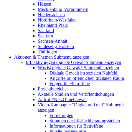
Hessen
Mecklenburg-Vorpommern
Niedersachsen
Nordrhein-Westfalen
Rheinland-Pfalz
Saarland
Sachsen
Sachsen-Anhalt
Schleswig-Holstein
Thüringen
Aktionen & Themen
Submenü anzeigen
bff: aktiv gegen digitale Gewalt
Submenü anzeigen
Was ist digitale Gewalt?
Submenü anzeigen
Digitale Gewalt im sozialen Nahfeld
Angriffe im öffentlichen digitalen Raum
Folgen für Betroffene
Projektbereiche
Aktuelle Studien und Veröffentlichungen
Aufruf #NetzOhneGewalt
Video-Kampagne "Digital und real"
Submenü
anzeigen
Forderungen
Stimmen der bff-Fachberatungsstellen
Informationen für Betroffene
Inhalte barriere-arm