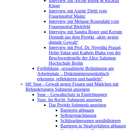
Interview mit Nicole Burek & Ricarda
Kluge
Interview mit Anette Diehl vom
Frauennotruf Mainz
Interview mit Melanie Rosendahl vom
Frauennotruf Bielefeld
Interview mit Sandra Boger und Kerstin
Demuth aus dem Projekt „aktiv gegen
digitale Gewalt“
Interview mit Prof. Dr. Nivedita Prasad,
Helin Yakut und Kathrin Blaha von der
Beschwerdestelle der Alice Salomon
Hochschule Berlin
Fortbildung „sexualisierte Belästigung am
Arbeitsplatz – Diskriminierungskritisch
erkennen, reflektieren und handeln“
bff: Suse - Gewalt gegen Frauen und Mädchen mit
Behinderungen
Submenü anzeigen
Suse – Gewaltschutz in Einrichtungen
Suse. Im Recht.
Submenü anzeigen
Das Projekt
Submenü anzeigen
Barrieren abbauen
Selbstermächtigung
Schlüsselpersonen sensibilisieren
Barrieren in Strafverfahren abbauen