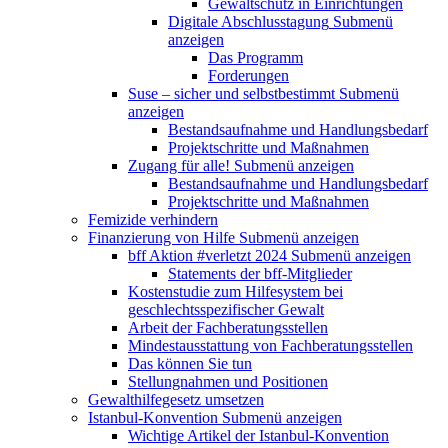
Gewaltschutz in Einrichtungen
Digitale Abschlusstagung
Submenü
anzeigen
Das Programm
Forderungen
Suse – sicher und selbstbestimmt
Submenü
anzeigen
Bestandsaufnahme und Handlungsbedarf
Projektschritte und Maßnahmen
Zugang für alle!
Submenü anzeigen
Bestandsaufnahme und Handlungsbedarf
Projektschritte und Maßnahmen
Femizide verhindern
Finanzierung von Hilfe
Submenü anzeigen
bff Aktion #verletzt 2024
Submenü anzeigen
Statements der bff-Mitglieder
Kostenstudie zum Hilfesystem bei
geschlechtsspezifischer Gewalt
Arbeit der Fachberatungsstellen
Mindestausstattung von Fachberatungsstellen
Das können Sie tun
Stellungnahmen und Positionen
Gewalthilfegesetz umsetzen
Istanbul-Konvention
Submenü anzeigen
Wichtige Artikel der Istanbul-Konvention