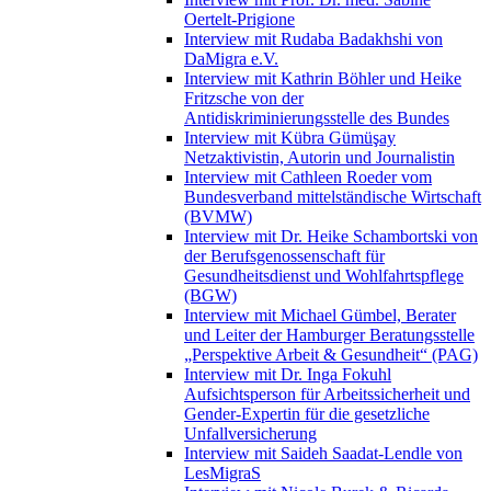
Oertelt-Prigione
Interview mit Rudaba Badakhshi von
DaMigra e.V.
Interview mit Kathrin Böhler und Heike
Fritzsche von der
Antidiskriminierungsstelle des Bundes
Interview mit Kübra Gümüşay
Netzaktivistin, Autorin und Journalistin
Interview mit Cathleen Roeder vom
Bundesverband mittelständische Wirtschaft
(BVMW)
Interview mit Dr. Heike Schambortski von
der Berufsgenossenschaft für
Gesundheitsdienst und Wohlfahrtspflege
(BGW)
Interview mit Michael Gümbel, Berater
und Leiter der Hamburger Beratungsstelle
„Perspektive Arbeit & Gesundheit“ (PAG)
Interview mit Dr. Inga Fokuhl
Aufsichtsperson für Arbeitssicherheit und
Gender-Expertin für die gesetzliche
Unfallversicherung
Interview mit Saideh Saadat-Lendle von
LesMigraS