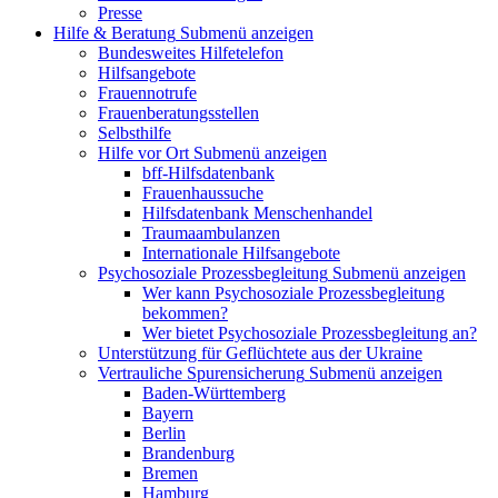
Presse
Hilfe & Beratung
Submenü anzeigen
Bundesweites Hilfetelefon
Hilfsangebote
Frauennotrufe
Frauenberatungsstellen
Selbsthilfe
Hilfe vor Ort
Submenü anzeigen
bff-Hilfsdatenbank
Frauenhaussuche
Hilfsdatenbank Menschenhandel
Traumaambulanzen
Internationale Hilfsangebote
Psychosoziale Prozessbegleitung
Submenü anzeigen
Wer kann Psychosoziale Prozessbegleitung
bekommen?
Wer bietet Psychosoziale Prozessbegleitung an?
Unterstützung für Geflüchtete aus der Ukraine
Vertrauliche Spurensicherung
Submenü anzeigen
Baden-Württemberg
Bayern
Berlin
Brandenburg
Bremen
Hamburg