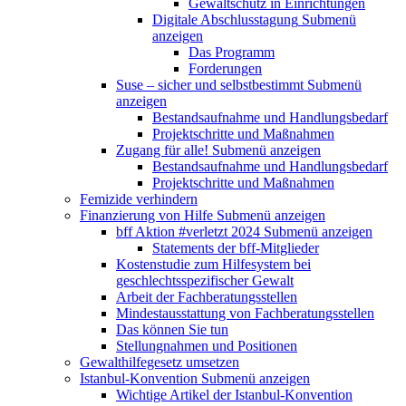
Gewaltschutz in Einrichtungen
Digitale Abschlusstagung
Submenü
anzeigen
Das Programm
Forderungen
Suse – sicher und selbstbestimmt
Submenü
anzeigen
Bestandsaufnahme und Handlungsbedarf
Projektschritte und Maßnahmen
Zugang für alle!
Submenü anzeigen
Bestandsaufnahme und Handlungsbedarf
Projektschritte und Maßnahmen
Femizide verhindern
Finanzierung von Hilfe
Submenü anzeigen
bff Aktion #verletzt 2024
Submenü anzeigen
Statements der bff-Mitglieder
Kostenstudie zum Hilfesystem bei
geschlechtsspezifischer Gewalt
Arbeit der Fachberatungsstellen
Mindestausstattung von Fachberatungsstellen
Das können Sie tun
Stellungnahmen und Positionen
Gewalthilfegesetz umsetzen
Istanbul-Konvention
Submenü anzeigen
Wichtige Artikel der Istanbul-Konvention