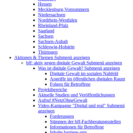
Hessen
Mecklenburg-Vorpommern
Niedersachsen
Nordrhein-Westfalen
Rheinland-Pfalz
Saarland
Sachsen
Sachsen-Anhalt
Schleswig-Holstein
Thüringen
Aktionen & Themen
Submenü anzeigen
bff: aktiv gegen digitale Gewalt
Submenü anzeigen
Was ist digitale Gewalt?
Submenü anzeigen
Digitale Gewalt im sozialen Nahfeld
Angriffe im öffentlichen digitalen Raum
Folgen für Betroffene
Projektbereiche
Aktuelle Studien und Veröffentlichungen
Aufruf #NetzOhneGewalt
Video-Kampagne "Digital und real"
Submenü
anzeigen
Forderungen
Stimmen der bff-Fachberatungsstellen
Informationen für Betroffene
Inhalte barriere-arm