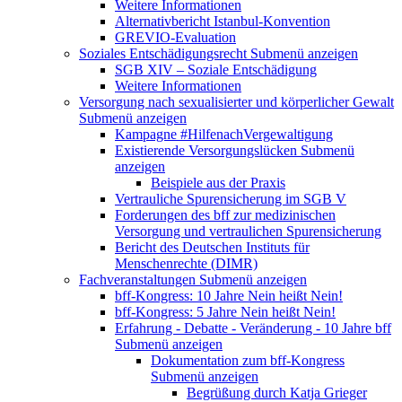
Weitere Informationen
Alternativbericht Istanbul-Konvention
GREVIO-Evaluation
Soziales Entschädigungsrecht
Submenü anzeigen
SGB XIV – Soziale Entschädigung
Weitere Informationen
Versorgung nach sexualisierter und körperlicher Gewalt
Submenü anzeigen
Kampagne #HilfenachVergewaltigung
Existierende Versorgungslücken
Submenü
anzeigen
Beispiele aus der Praxis
Vertrauliche Spurensicherung im SGB V
Forderungen des bff zur medizinischen
Versorgung und vertraulichen Spurensicherung
Bericht des Deutschen Instituts für
Menschenrechte (DIMR)
Fachveranstaltungen
Submenü anzeigen
bff-Kongress: 10 Jahre Nein heißt Nein!
bff-Kongress: 5 Jahre Nein heißt Nein!
Erfahrung - Debatte - Veränderung - 10 Jahre bff
Submenü anzeigen
Dokumentation zum bff-Kongress
Submenü anzeigen
Begrüßung durch Katja Grieger