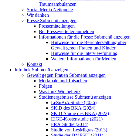
Traumaambulanzen
Social Media Netiquette
Wir danken
Presse
Submenü anzeigen
Pressemitteilungen
Bei Presseverteiler anmelden
Informationen für die Presse
Submenü anzeigen
Hinweise für die Berichterstattung über
Gewalt gegen Frauen und Kinder
Hinweise für die Interviewführung
Weitere Informationen für Medien
Kontakt
Infothek
Submenü anzeigen
Gewalt gegen Frauen
Submenü anzeigen
Merkmale und Tatsachen
Folgen
Was tun? Wie helfen?
Studienergebnisse
Submenü anzeigen
LeSuBiA Studie (2026)
SKiD des BKA (2024)
SKiD-Studie des BKA (2022)
EIGE-Kostenstudie (2021)
FRA-Studie (2014)
Studie von LesMigras (2013)
Studie des BMFSFJ (2011)