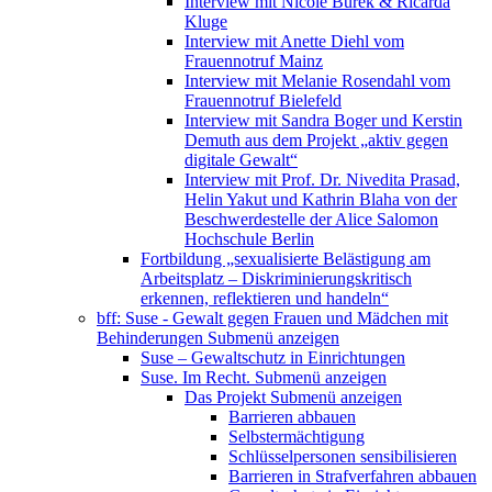
Interview mit Nicole Burek & Ricarda
Kluge
Interview mit Anette Diehl vom
Frauennotruf Mainz
Interview mit Melanie Rosendahl vom
Frauennotruf Bielefeld
Interview mit Sandra Boger und Kerstin
Demuth aus dem Projekt „aktiv gegen
digitale Gewalt“
Interview mit Prof. Dr. Nivedita Prasad,
Helin Yakut und Kathrin Blaha von der
Beschwerdestelle der Alice Salomon
Hochschule Berlin
Fortbildung „sexualisierte Belästigung am
Arbeitsplatz – Diskriminierungskritisch
erkennen, reflektieren und handeln“
bff: Suse - Gewalt gegen Frauen und Mädchen mit
Behinderungen
Submenü anzeigen
Suse – Gewaltschutz in Einrichtungen
Suse. Im Recht.
Submenü anzeigen
Das Projekt
Submenü anzeigen
Barrieren abbauen
Selbstermächtigung
Schlüsselpersonen sensibilisieren
Barrieren in Strafverfahren abbauen