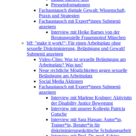
Presseinformationen
Fachaustausch digitale Gewalt: Wissenschaft,
Praxis und Strategien
Fachaustausch mit Expert*innen
Submenü
anzeigen
Interview mit Heike Barnes von der
Beratungsstelle Frauennotruf München
bff: "make it work!“: Für einen Arbeitsplatz ohne
sexuelle Diskriminierung, Belästigung und Gewalt!
Submenü anzeigen
Video-Clips: Was ist sexuelle Belästigung am
Arbeitsplatz? Was tun?
Neue rechtliche Möglichkeiten gegen sexuelle
Belästigung am Arbeitsplatz
Social Media Aktionen
Fachaustausch mit Expert*innen
Submenü
anzeigen
Interview mit Marlene Krubner: Aktivistin
der Disability Justice Bewegung
Interview mit unserer Kollegin Patricia
Gutsche
Interview mit Sara Hassan: Autor*in,
Trainer*in, Berater*in für
diskriminierungskritische Schulungsarbeit
Interview mit Prof. Dr. med. Sabine