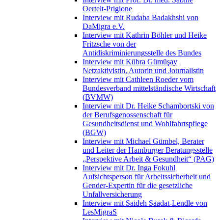
Oertelt-Prigione
Interview mit Rudaba Badakhshi von
DaMigra e.V.
Interview mit Kathrin Böhler und Heike
Fritzsche von der
Antidiskriminierungsstelle des Bundes
Interview mit Kübra Gümüşay
Netzaktivistin, Autorin und Journalistin
Interview mit Cathleen Roeder vom
Bundesverband mittelständische Wirtschaft
(BVMW)
Interview mit Dr. Heike Schambortski von
der Berufsgenossenschaft für
Gesundheitsdienst und Wohlfahrtspflege
(BGW)
Interview mit Michael Gümbel, Berater
und Leiter der Hamburger Beratungsstelle
„Perspektive Arbeit & Gesundheit“ (PAG)
Interview mit Dr. Inga Fokuhl
Aufsichtsperson für Arbeitssicherheit und
Gender-Expertin für die gesetzliche
Unfallversicherung
Interview mit Saideh Saadat-Lendle von
LesMigraS