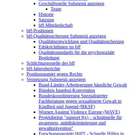
Geschäftsstelle
Submenü anzeigen
Team
Historie
Satzung
bff-Mitgliedschaft
bff-Positionen
bff-Qualitätssicherung
Submenü anzeigen
Qualitätsentwicklung und Qualitätssicherung
Ethikrichtlinien im bff
Qualitätsstandards für die psychosoziale
Begleitung
Schlichtungsstelle des bff
bff-Jahresberichte
Positionspapier gegen Rechts
Vernetzung
Submenü anzeigen
Bund-Länder-Arbeitsgruppe häusliche Gewalt
Bündnis Istanbul-Konvention
Bundeskoordinierung Spezialisierter
Fachberatung gegen sexualisierte Gewalt in
Kindheit und Jugend (BKSF)
Women Against Violence Europe (WAVE)
Projektbeirat "support f(x) – schnittstelle für
awareness, antidiskriminierung und
gewaltprävention"
Forschungsprojekt HilfT - Schnelle Hilfen in