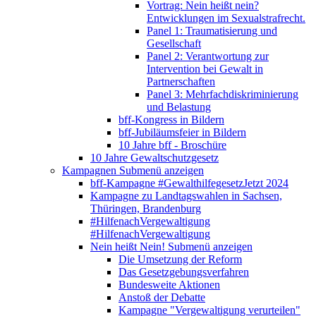
Vortrag: Nein heißt nein?
Entwicklungen im Sexualstrafrecht.
Panel 1: Traumatisierung und
Gesellschaft
Panel 2: Verantwortung zur
Intervention bei Gewalt in
Partnerschaften
Panel 3: Mehrfachdiskriminierung
und Belastung
bff-Kongress in Bildern
bff-Jubiläumsfeier in Bildern
10 Jahre bff - Broschüre
10 Jahre Gewaltschutzgesetz
Kampagnen
Submenü anzeigen
bff-Kampagne #GewalthilfegesetzJetzt 2024
Kampagne zu Landtagswahlen in Sachsen,
Thüringen, Brandenburg
#HilfenachVergewaltigung
#HilfenachVergewaltigung
Nein heißt Nein!
Submenü anzeigen
Die Umsetzung der Reform
Das Gesetzgebungsverfahren
Bundesweite Aktionen
Anstoß der Debatte
Kampagne "Vergewaltigung verurteilen"