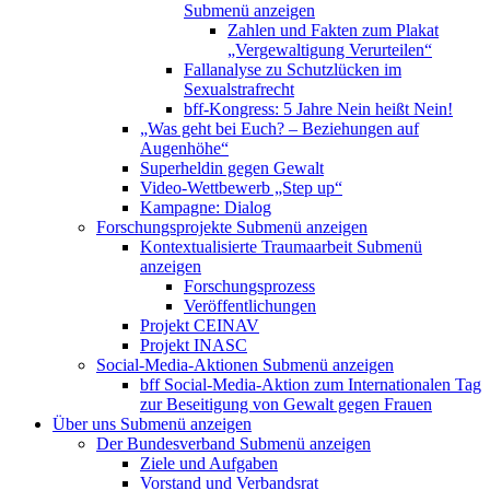
Submenü anzeigen
Zahlen und Fakten zum Plakat
„Vergewaltigung Verurteilen“
Fallanalyse zu Schutzlücken im
Sexualstrafrecht
bff-Kongress: 5 Jahre Nein heißt Nein!
„Was geht bei Euch? – Beziehungen auf
Augenhöhe“
Superheldin gegen Gewalt
Video-Wettbewerb „Step up“
Kampagne: Dialog
Forschungsprojekte
Submenü anzeigen
Kontextualisierte Traumaarbeit
Submenü
anzeigen
Forschungsprozess
Veröffentlichungen
Projekt CEINAV
Projekt INASC
Social-Media-Aktionen
Submenü anzeigen
bff Social-Media-Aktion zum Internationalen Tag
zur Beseitigung von Gewalt gegen Frauen
Über uns
Submenü anzeigen
Der Bundesverband
Submenü anzeigen
Ziele und Aufgaben
Vorstand und Verbandsrat