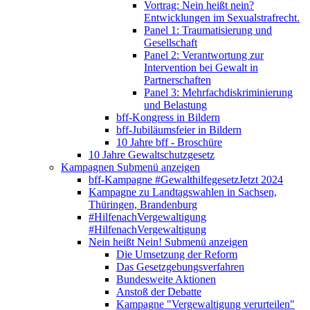
Vortrag: Nein heißt nein?
Entwicklungen im Sexualstrafrecht.
Panel 1: Traumatisierung und
Gesellschaft
Panel 2: Verantwortung zur
Intervention bei Gewalt in
Partnerschaften
Panel 3: Mehrfachdiskriminierung
und Belastung
bff-Kongress in Bildern
bff-Jubiläumsfeier in Bildern
10 Jahre bff - Broschüre
10 Jahre Gewaltschutzgesetz
Kampagnen
Submenü anzeigen
bff-Kampagne #GewalthilfegesetzJetzt 2024
Kampagne zu Landtagswahlen in Sachsen,
Thüringen, Brandenburg
#HilfenachVergewaltigung
#HilfenachVergewaltigung
Nein heißt Nein!
Submenü anzeigen
Die Umsetzung der Reform
Das Gesetzgebungsverfahren
Bundesweite Aktionen
Anstoß der Debatte
Kampagne "Vergewaltigung verurteilen"