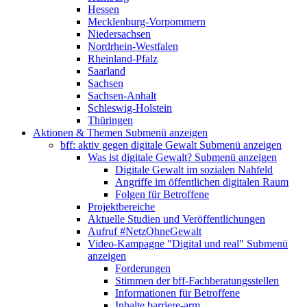
Hessen
Mecklenburg-Vorpommern
Niedersachsen
Nordrhein-Westfalen
Rheinland-Pfalz
Saarland
Sachsen
Sachsen-Anhalt
Schleswig-Holstein
Thüringen
Aktionen & Themen
Submenü anzeigen
bff: aktiv gegen digitale Gewalt
Submenü anzeigen
Was ist digitale Gewalt?
Submenü anzeigen
Digitale Gewalt im sozialen Nahfeld
Angriffe im öffentlichen digitalen Raum
Folgen für Betroffene
Projektbereiche
Aktuelle Studien und Veröffentlichungen
Aufruf #NetzOhneGewalt
Video-Kampagne "Digital und real"
Submenü
anzeigen
Forderungen
Stimmen der bff-Fachberatungsstellen
Informationen für Betroffene
Inhalte barriere-arm