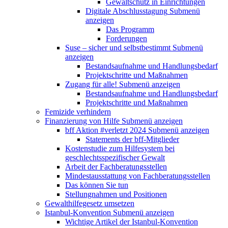
Gewaltschutz in Einrichtungen
Digitale Abschlusstagung
Submenü
anzeigen
Das Programm
Forderungen
Suse – sicher und selbstbestimmt
Submenü
anzeigen
Bestandsaufnahme und Handlungsbedarf
Projektschritte und Maßnahmen
Zugang für alle!
Submenü anzeigen
Bestandsaufnahme und Handlungsbedarf
Projektschritte und Maßnahmen
Femizide verhindern
Finanzierung von Hilfe
Submenü anzeigen
bff Aktion #verletzt 2024
Submenü anzeigen
Statements der bff-Mitglieder
Kostenstudie zum Hilfesystem bei
geschlechtsspezifischer Gewalt
Arbeit der Fachberatungsstellen
Mindestausstattung von Fachberatungsstellen
Das können Sie tun
Stellungnahmen und Positionen
Gewalthilfegesetz umsetzen
Istanbul-Konvention
Submenü anzeigen
Wichtige Artikel der Istanbul-Konvention