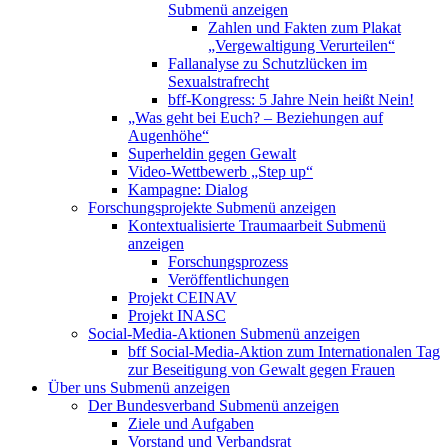
Submenü anzeigen
Zahlen und Fakten zum Plakat
„Vergewaltigung Verurteilen“
Fallanalyse zu Schutzlücken im
Sexualstrafrecht
bff-Kongress: 5 Jahre Nein heißt Nein!
„Was geht bei Euch? – Beziehungen auf
Augenhöhe“
Superheldin gegen Gewalt
Video-Wettbewerb „Step up“
Kampagne: Dialog
Forschungsprojekte
Submenü anzeigen
Kontextualisierte Traumaarbeit
Submenü
anzeigen
Forschungsprozess
Veröffentlichungen
Projekt CEINAV
Projekt INASC
Social-Media-Aktionen
Submenü anzeigen
bff Social-Media-Aktion zum Internationalen Tag
zur Beseitigung von Gewalt gegen Frauen
Über uns
Submenü anzeigen
Der Bundesverband
Submenü anzeigen
Ziele und Aufgaben
Vorstand und Verbandsrat