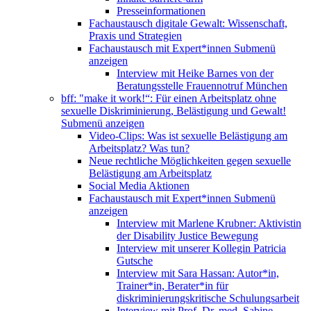
Presseinformationen
Fachaustausch digitale Gewalt: Wissenschaft,
Praxis und Strategien
Fachaustausch mit Expert*innen
Submenü
anzeigen
Interview mit Heike Barnes von der
Beratungsstelle Frauennotruf München
bff: "make it work!“: Für einen Arbeitsplatz ohne
sexuelle Diskriminierung, Belästigung und Gewalt!
Submenü anzeigen
Video-Clips: Was ist sexuelle Belästigung am
Arbeitsplatz? Was tun?
Neue rechtliche Möglichkeiten gegen sexuelle
Belästigung am Arbeitsplatz
Social Media Aktionen
Fachaustausch mit Expert*innen
Submenü
anzeigen
Interview mit Marlene Krubner: Aktivistin
der Disability Justice Bewegung
Interview mit unserer Kollegin Patricia
Gutsche
Interview mit Sara Hassan: Autor*in,
Trainer*in, Berater*in für
diskriminierungskritische Schulungsarbeit
Interview mit Prof. Dr. med. Sabine