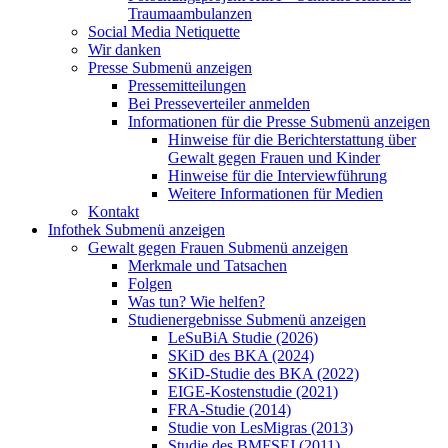
Traumaambulanzen
Social Media Netiquette
Wir danken
Presse
Submenü anzeigen
Pressemitteilungen
Bei Presseverteiler anmelden
Informationen für die Presse
Submenü anzeigen
Hinweise für die Berichterstattung über
Gewalt gegen Frauen und Kinder
Hinweise für die Interviewführung
Weitere Informationen für Medien
Kontakt
Infothek
Submenü anzeigen
Gewalt gegen Frauen
Submenü anzeigen
Merkmale und Tatsachen
Folgen
Was tun? Wie helfen?
Studienergebnisse
Submenü anzeigen
LeSuBiA Studie (2026)
SKiD des BKA (2024)
SKiD-Studie des BKA (2022)
EIGE-Kostenstudie (2021)
FRA-Studie (2014)
Studie von LesMigras (2013)
Studie des BMFSFJ (2011)