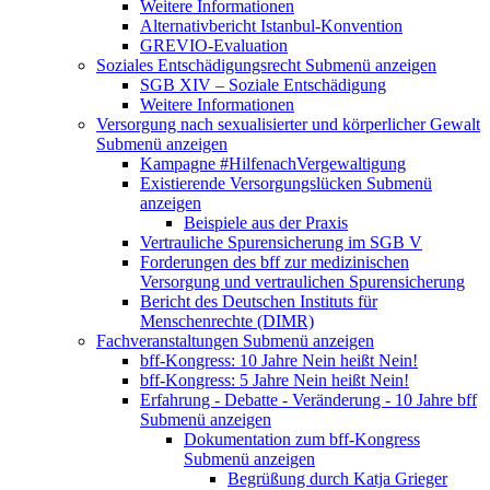
Weitere Informationen
Alternativbericht Istanbul-Konvention
GREVIO-Evaluation
Soziales Entschädigungsrecht
Submenü anzeigen
SGB XIV – Soziale Entschädigung
Weitere Informationen
Versorgung nach sexualisierter und körperlicher Gewalt
Submenü anzeigen
Kampagne #HilfenachVergewaltigung
Existierende Versorgungslücken
Submenü
anzeigen
Beispiele aus der Praxis
Vertrauliche Spurensicherung im SGB V
Forderungen des bff zur medizinischen
Versorgung und vertraulichen Spurensicherung
Bericht des Deutschen Instituts für
Menschenrechte (DIMR)
Fachveranstaltungen
Submenü anzeigen
bff-Kongress: 10 Jahre Nein heißt Nein!
bff-Kongress: 5 Jahre Nein heißt Nein!
Erfahrung - Debatte - Veränderung - 10 Jahre bff
Submenü anzeigen
Dokumentation zum bff-Kongress
Submenü anzeigen
Begrüßung durch Katja Grieger