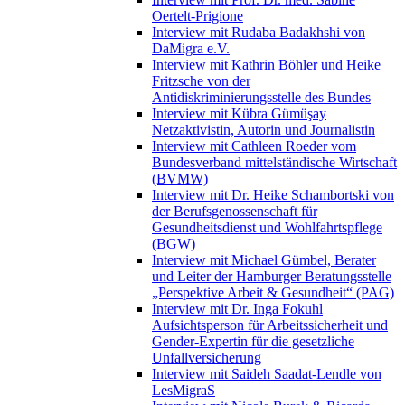
Oertelt-Prigione
Interview mit Rudaba Badakhshi von
DaMigra e.V.
Interview mit Kathrin Böhler und Heike
Fritzsche von der
Antidiskriminierungsstelle des Bundes
Interview mit Kübra Gümüşay
Netzaktivistin, Autorin und Journalistin
Interview mit Cathleen Roeder vom
Bundesverband mittelständische Wirtschaft
(BVMW)
Interview mit Dr. Heike Schambortski von
der Berufsgenossenschaft für
Gesundheitsdienst und Wohlfahrtspflege
(BGW)
Interview mit Michael Gümbel, Berater
und Leiter der Hamburger Beratungsstelle
„Perspektive Arbeit & Gesundheit“ (PAG)
Interview mit Dr. Inga Fokuhl
Aufsichtsperson für Arbeitssicherheit und
Gender-Expertin für die gesetzliche
Unfallversicherung
Interview mit Saideh Saadat-Lendle von
LesMigraS