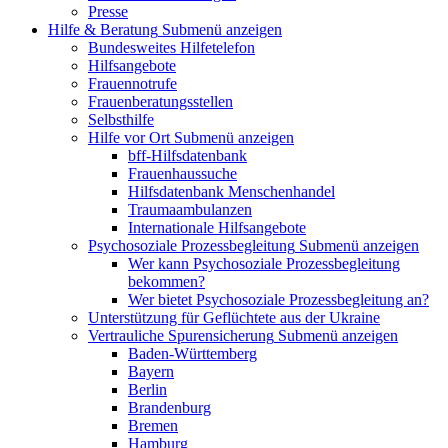
Presse
Hilfe & Beratung
Submenü anzeigen
Bundesweites Hilfetelefon
Hilfsangebote
Frauennotrufe
Frauenberatungsstellen
Selbsthilfe
Hilfe vor Ort
Submenü anzeigen
bff-Hilfsdatenbank
Frauenhaussuche
Hilfsdatenbank Menschenhandel
Traumaambulanzen
Internationale Hilfsangebote
Psychosoziale Prozessbegleitung
Submenü anzeigen
Wer kann Psychosoziale Prozessbegleitung
bekommen?
Wer bietet Psychosoziale Prozessbegleitung an?
Unterstützung für Geflüchtete aus der Ukraine
Vertrauliche Spurensicherung
Submenü anzeigen
Baden-Württemberg
Bayern
Berlin
Brandenburg
Bremen
Hamburg