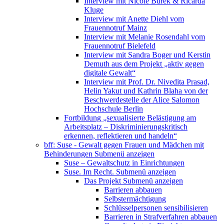
Interview mit Nicole Burek & Ricarda
Kluge
Interview mit Anette Diehl vom
Frauennotruf Mainz
Interview mit Melanie Rosendahl vom
Frauennotruf Bielefeld
Interview mit Sandra Boger und Kerstin
Demuth aus dem Projekt „aktiv gegen
digitale Gewalt“
Interview mit Prof. Dr. Nivedita Prasad,
Helin Yakut und Kathrin Blaha von der
Beschwerdestelle der Alice Salomon
Hochschule Berlin
Fortbildung „sexualisierte Belästigung am
Arbeitsplatz – Diskriminierungskritisch
erkennen, reflektieren und handeln“
bff: Suse - Gewalt gegen Frauen und Mädchen mit
Behinderungen
Submenü anzeigen
Suse – Gewaltschutz in Einrichtungen
Suse. Im Recht.
Submenü anzeigen
Das Projekt
Submenü anzeigen
Barrieren abbauen
Selbstermächtigung
Schlüsselpersonen sensibilisieren
Barrieren in Strafverfahren abbauen