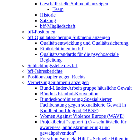
Geschäftsstelle
Submenü anzeigen
Team
Historie
Satzung
bff-Mitgliedschaft
bff-Positionen
bff-Qualitätssicherung
Submenü anzeigen
Qualitätsentwicklung und Qualitätssicherung
Ethikrichtlinien im bff
Qualitätsstandards für die psychosoziale
Begleitung
Schlichtungsstelle des bff
bff-Jahresberichte
Positionspapier gegen Rechts
Vernetzung
Submenü anzeigen
Bund-Länder-Arbeitsgruppe häusliche Gewalt
Bündnis Istanbul-Konvention
Bundeskoordinierung Spezialisierter
Fachberatung gegen sexualisierte Gewalt in
Kindheit und Jugend (BKSF)
Women Against Violence Europe (WAVE)
Projektbeirat "support f(x) – schnittstelle für
awareness, antidiskriminierung und
gewaltprävention"
Forschungsprojekt HilfT - Schnelle Hilfen in