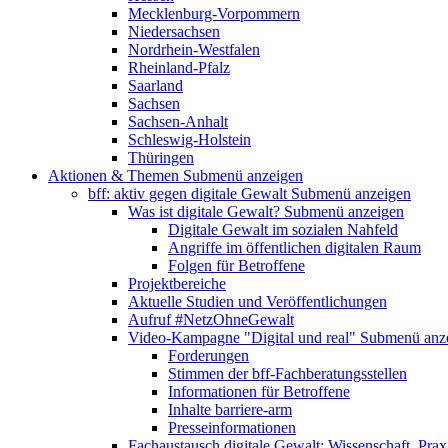
Mecklenburg-Vorpommern
Niedersachsen
Nordrhein-Westfalen
Rheinland-Pfalz
Saarland
Sachsen
Sachsen-Anhalt
Schleswig-Holstein
Thüringen
Aktionen & Themen
Submenü anzeigen
bff: aktiv gegen digitale Gewalt
Submenü anzeigen
Was ist digitale Gewalt?
Submenü anzeigen
Digitale Gewalt im sozialen Nahfeld
Angriffe im öffentlichen digitalen Raum
Folgen für Betroffene
Projektbereiche
Aktuelle Studien und Veröffentlichungen
Aufruf #NetzOhneGewalt
Video-Kampagne "Digital und real"
Submenü anz
Forderungen
Stimmen der bff-Fachberatungsstellen
Informationen für Betroffene
Inhalte barriere-arm
Presseinformationen
Fachaustausch digitale Gewalt: Wissenschaft, Prax