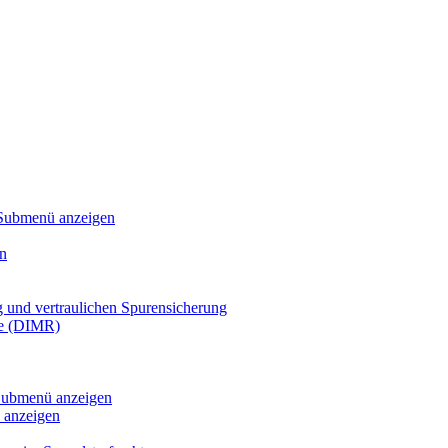
Submenü anzeigen
n
g und vertraulichen Spurensicherung
te (DIMR)
ubmenü anzeigen
anzeigen