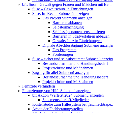
bff: Suse - Gewalt gegen Frauen und Mädchen mit Behi
Suse – Gewaltschutz in Einrichtungen
Suse. Im Recht.
Submenü anzeigen
Das Projekt
Submenü anzeigen
Barrieren abbauen
Selbstermächtigung
Schlüsselpersonen sensibilisieren
Barrieren in Strafverfahren abbauen
Gewaltschutz in Einrichtungen
Digitale Abschlusstagung
Submenü anzeige
Das Programm
Forderungen
Suse – sicher und selbstbestimmt
Submenü anzeig
Bestandsaufnahme und Handlungsbedarf
Projektschritte und Maßnahmen
Zugang für alle!
Submenü anzeigen
Bestandsaufnahme und Handlungsbedarf
Projektschritte und Maßnahmen
Femizide verhindern
Finanzierung von Hilfe
Submenü anzeigen
bff Aktion #verletzt 2024
Submenü anzeigen
Statements der bff-Mitglieder
Kostenstudie zum Hilfesystem bei geschlechtsspez
Arbeit der Fachberatungsstellen