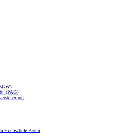
 (BGW)
eit“ (PAG)
lversicherung
mon Hochschule Berlin