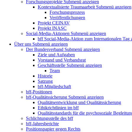
Forschungsprojekte
Submenü anzeigen
Kontextualisierte Traumaarbeit
Submenü anzeigen
Forschungsprozess
Veröffentlichungen
Projekt CEINAV
Projekt INASC
Social-Media-Aktionen
Submenü anzeigen
bff Social-Media-Aktion zum Internationalen Tag
Über uns
Submenü anzeigen
Der Bundesverband
Submenü anzeigen
Ziele und Aufgaben
Vorstand und Verbandsrat
Geschäftsstelle
Submenü anzeigen
Team
Historie
Satzung
bff-Mitgliedschaft
bff-Positionen
bff-Qualitätssicherung
Submenü anzeigen
Qualitätsentwicklung und Qualitätssicherung
Ethikrichtlinien im bff
Qualitätsstandards für die psychosoziale Begleitun
Schlichtungsstelle des bff
bff-Jahresberichte
Positionspapier gegen Rechts