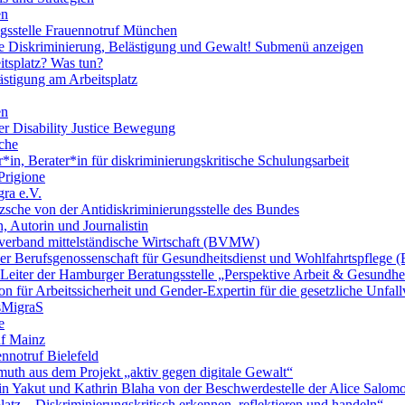
en
ngsstelle Frauennotruf München
lle Diskriminierung, Belästigung und Gewalt!
Submenü anzeigen
itsplatz? Was tun?
ästigung am Arbeitsplatz
en
er Disability Justice Bewegung
sche
*in, Berater*in für diskriminierungskritische Schulungsarbeit
Prigione
ra e.V.
zsche von der Antidiskriminierungsstelle des Bundes
, Autorin und Journalistin
verband mittelständische Wirtschaft (BVMW)
der Berufsgenossenschaft für Gesundheitsdienst und Wohlfahrtspflege
 Leiter der Hamburger Beratungsstelle „Perspektive Arbeit & Gesundh
on für Arbeitssicherheit und Gender-Expertin für die gesetzliche Unfal
esMigraS
e
uf Mainz
nnotruf Bielefeld
uth aus dem Projekt „aktiv gegen digitale Gewalt“
elin Yakut und Kathrin Blaha von der Beschwerdestelle der Alice Salo
latz – Diskriminierungskritisch erkennen, reflektieren und handeln“