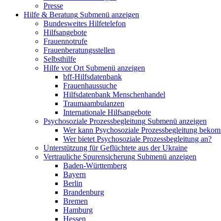
Presse
Hilfe & Beratung
Submenü anzeigen
Bundesweites Hilfetelefon
Hilfsangebote
Frauennotrufe
Frauenberatungsstellen
Selbsthilfe
Hilfe vor Ort
Submenü anzeigen
bff-Hilfsdatenbank
Frauenhaussuche
Hilfsdatenbank Menschenhandel
Traumaambulanzen
Internationale Hilfsangebote
Psychosoziale Prozessbegleitung
Submenü anzeigen
Wer kann Psychosoziale Prozessbegleitung beko
Wer bietet Psychosoziale Prozessbegleitung an?
Unterstützung für Geflüchtete aus der Ukraine
Vertrauliche Spurensicherung
Submenü anzeigen
Baden-Württemberg
Bayern
Berlin
Brandenburg
Bremen
Hamburg
Hessen