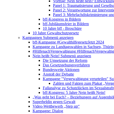
Vortrag: Nein heißt nein? Entwicklung
Panel 1: Traumatisierung und Gesells
Panel 2: Verantwortung zur Interventi
Panel 3: Mehrfachdiskriminierung un
bff-Kongress in Bildern
bff-Jubiläumsfeier in Bildern
10 Jahre bff - Broschüre
10 Jahre Gewaltschutzgesetz
Kampagnen
Submenü anzeigen
bff-Kampagne #GewalthilfegesetzJetzt 2024
Kampagne zu Landtagswahlen in Sachsen, Thürin
#HilfenachVergewaltigung
#HilfenachVergewalti
Nein heißt Nein!
Submenü anzeigen
Die Umsetzung der Reform
Das Gesetzgebungsverfahren
Bundesweite Aktionen
Anstoß der Debatte
Kampagne "Vergewaltigung verurteilen"
Su
Zahlen und Fakten zum Plakat „Verge
Fallanalyse zu Schutzlücken im Sexualstrafr
bff-Kongress: 5 Jahre Nein heißt Nein!
„Was geht bei Euch? – Beziehungen auf Augenhö
Superheldin gegen Gewalt
Video-Wettbewerb „Step up“
Kampagne: Dialog