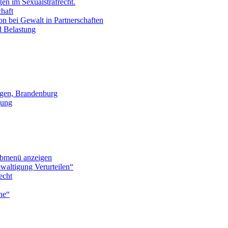
en im Sexualstrafrecht.
chaft
on bei Gewalt in Partnerschaften
d Belastung
gen, Brandenburg
gung
bmenü anzeigen
waltigung Verurteilen“
echt
he“