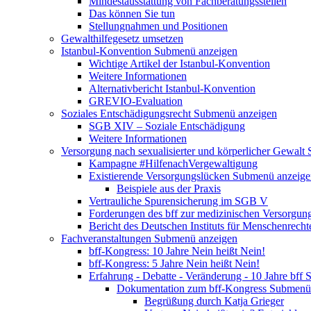
Mindestausstattung von Fachberatungsstellen
Das können Sie tun
Stellungnahmen und Positionen
Gewalthilfegesetz umsetzen
Istanbul-Konvention
Submenü anzeigen
Wichtige Artikel der Istanbul-Konvention
Weitere Informationen
Alternativbericht Istanbul-Konvention
GREVIO-Evaluation
Soziales Entschädigungsrecht
Submenü anzeigen
SGB XIV – Soziale Entschädigung
Weitere Informationen
Versorgung nach sexualisierter und körperlicher Gewalt
Kampagne #HilfenachVergewaltigung
Existierende Versorgungslücken
Submenü anzeige
Beispiele aus der Praxis
Vertrauliche Spurensicherung im SGB V
Forderungen des bff zur medizinischen Versorgun
Bericht des Deutschen Instituts für Menschenrech
Fachveranstaltungen
Submenü anzeigen
bff-Kongress: 10 Jahre Nein heißt Nein!
bff-Kongress: 5 Jahre Nein heißt Nein!
Erfahrung - Debatte - Veränderung - 10 Jahre bff
S
Dokumentation zum bff-Kongress
Submenü 
Begrüßung durch Katja Grieger