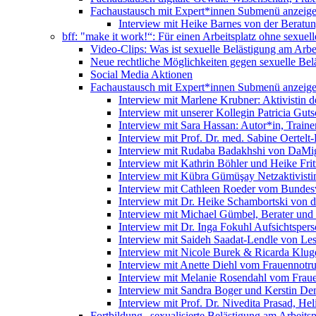
Fachaustausch mit Expert*innen
Submenü anzeig
Interview mit Heike Barnes von der Beratu
bff: "make it work!“: Für einen Arbeitsplatz ohne sexue
Video-Clips: Was ist sexuelle Belästigung am Arbe
Neue rechtliche Möglichkeiten gegen sexuelle Bel
Social Media Aktionen
Fachaustausch mit Expert*innen
Submenü anzeig
Interview mit Marlene Krubner: Aktivistin d
Interview mit unserer Kollegin Patricia Gut
Interview mit Sara Hassan: Autor*in, Trainer
Interview mit Prof. Dr. med. Sabine Oertelt-
Interview mit Rudaba Badakhshi von DaMig
Interview mit Kathrin Böhler und Heike Frit
Interview mit Kübra Gümüşay Netzaktivistin
Interview mit Cathleen Roeder vom Bundes
Interview mit Dr. Heike Schambortski von 
Interview mit Michael Gümbel, Berater und
Interview mit Dr. Inga Fokuhl Aufsichtspers
Interview mit Saideh Saadat-Lendle von L
Interview mit Nicole Burek & Ricarda Klug
Interview mit Anette Diehl vom Frauennotr
Interview mit Melanie Rosendahl vom Fraue
Interview mit Sandra Boger und Kerstin Dem
Interview mit Prof. Dr. Nivedita Prasad, H
Fortbildung „sexualisierte Belästigung am Arbeitsp