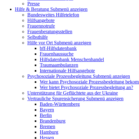
Presse
Hilfe & Beratung
Submenü anzeigen
Bundesweites Hilfetelefon
Hilfsangebote
Frauennotrufe
Frauenberatungsstellen
Selbsthilfe
Hilfe vor Ort
Submenü anzeigen
bff-Hilfsdatenbank
Frauenhaussuche
Hilfsdatenbank Menschenhandel
Traumaambulanzen
Internationale Hilfsangebote
Psychosoziale Prozessbegleitung
Submenü anzeigen
Wer kann Psychosoziale Prozessbegleitung beko
Wer bietet Psychosoziale Prozessbegleitung an?
Unterstützung für Geflüchtete aus der Ukraine
Vertrauliche Spurensicherung
Submenü anzeigen
Baden-Württemberg
Bayern
Berlin
Brandenburg
Bremen
Hamburg
Hessen