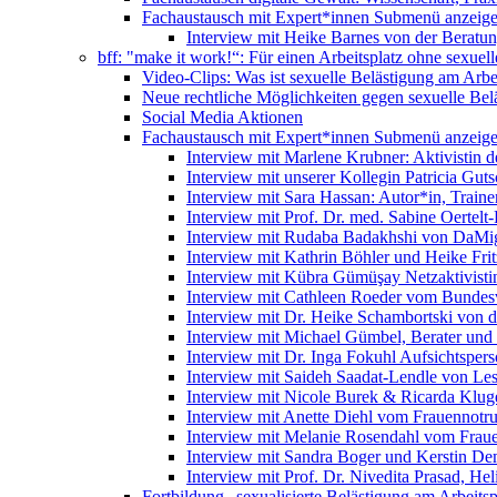
Fachaustausch mit Expert*innen
Submenü anzeig
Interview mit Heike Barnes von der Beratu
bff: "make it work!“: Für einen Arbeitsplatz ohne sexue
Video-Clips: Was ist sexuelle Belästigung am Arbe
Neue rechtliche Möglichkeiten gegen sexuelle Bel
Social Media Aktionen
Fachaustausch mit Expert*innen
Submenü anzeig
Interview mit Marlene Krubner: Aktivistin d
Interview mit unserer Kollegin Patricia Gut
Interview mit Sara Hassan: Autor*in, Trainer
Interview mit Prof. Dr. med. Sabine Oertelt-
Interview mit Rudaba Badakhshi von DaMig
Interview mit Kathrin Böhler und Heike Frit
Interview mit Kübra Gümüşay Netzaktivistin
Interview mit Cathleen Roeder vom Bundes
Interview mit Dr. Heike Schambortski von 
Interview mit Michael Gümbel, Berater und
Interview mit Dr. Inga Fokuhl Aufsichtspers
Interview mit Saideh Saadat-Lendle von L
Interview mit Nicole Burek & Ricarda Klug
Interview mit Anette Diehl vom Frauennotr
Interview mit Melanie Rosendahl vom Fraue
Interview mit Sandra Boger und Kerstin Dem
Interview mit Prof. Dr. Nivedita Prasad, H
Fortbildung „sexualisierte Belästigung am Arbeitsp