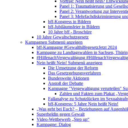
Vortrag: Nein heißt nein? Entwicklung
Panel 1: Traumatisierung und Gesells
Panel 2: Verantwortung zur Interventi
Panel 3: Mehrfachdiskriminierung un
bff-Kongress in Bildern
bff-Jubiläumsfeier in Bildern
10 Jahre bff - Broschüre
10 Jahre Gewaltschutzgesetz
Kampagnen
Submenü anzeigen
bff-Kampagne #GewalthilfegesetzJetzt 2024
Kampagne zu Landtagswahlen in Sachsen, Thürin
#HilfenachVergewaltigung
#HilfenachVergewalti
Nein heißt Nein!
Submenü anzeigen
Die Umsetzung der Reform
Das Gesetzgebungsverfahren
Bundesweite Aktionen
Anstoß der Debatte
Kampagne "Vergewaltigung verurteilen"
Su
Zahlen und Fakten zum Plakat „Verge
Fallanalyse zu Schutzlücken im Sexualstrafr
bff-Kongress: 5 Jahre Nein heißt Nein!
„Was geht bei Euch? – Beziehungen auf Augenhö
Superheldin gegen Gewalt
Video-Wettbewerb „Step up“
Kampagne: Dialog