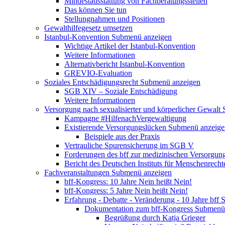
Mindestausstattung von Fachberatungsstellen
Das können Sie tun
Stellungnahmen und Positionen
Gewalthilfegesetz umsetzen
Istanbul-Konvention
Submenü anzeigen
Wichtige Artikel der Istanbul-Konvention
Weitere Informationen
Alternativbericht Istanbul-Konvention
GREVIO-Evaluation
Soziales Entschädigungsrecht
Submenü anzeigen
SGB XIV – Soziale Entschädigung
Weitere Informationen
Versorgung nach sexualisierter und körperlicher Gewalt
Kampagne #HilfenachVergewaltigung
Existierende Versorgungslücken
Submenü anzeige
Beispiele aus der Praxis
Vertrauliche Spurensicherung im SGB V
Forderungen des bff zur medizinischen Versorgun
Bericht des Deutschen Instituts für Menschenrech
Fachveranstaltungen
Submenü anzeigen
bff-Kongress: 10 Jahre Nein heißt Nein!
bff-Kongress: 5 Jahre Nein heißt Nein!
Erfahrung - Debatte - Veränderung - 10 Jahre bff
S
Dokumentation zum bff-Kongress
Submenü 
Begrüßung durch Katja Grieger