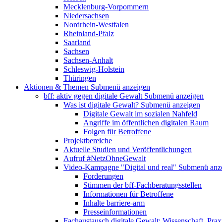
Mecklenburg-Vorpommern
Niedersachsen
Nordrhein-Westfalen
Rheinland-Pfalz
Saarland
Sachsen
Sachsen-Anhalt
Schleswig-Holstein
Thüringen
Aktionen & Themen
Submenü anzeigen
bff: aktiv gegen digitale Gewalt
Submenü anzeigen
Was ist digitale Gewalt?
Submenü anzeigen
Digitale Gewalt im sozialen Nahfeld
Angriffe im öffentlichen digitalen Raum
Folgen für Betroffene
Projektbereiche
Aktuelle Studien und Veröffentlichungen
Aufruf #NetzOhneGewalt
Video-Kampagne "Digital und real"
Submenü anz
Forderungen
Stimmen der bff-Fachberatungsstellen
Informationen für Betroffene
Inhalte barriere-arm
Presseinformationen
Fachaustausch digitale Gewalt: Wissenschaft, Prax