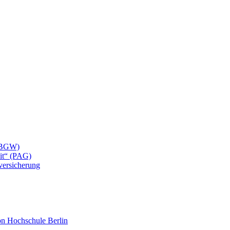
 (BGW)
eit“ (PAG)
lversicherung
mon Hochschule Berlin