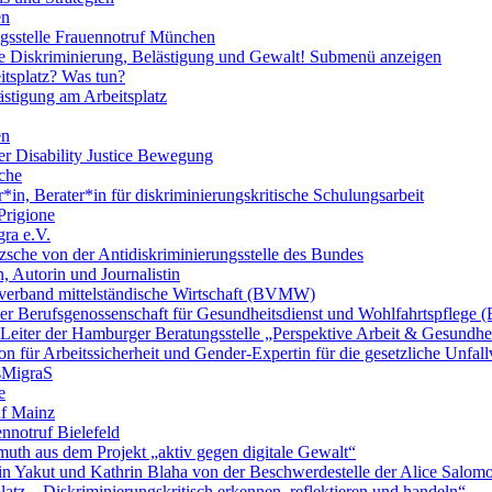
en
ngsstelle Frauennotruf München
lle Diskriminierung, Belästigung und Gewalt!
Submenü anzeigen
itsplatz? Was tun?
ästigung am Arbeitsplatz
en
er Disability Justice Bewegung
sche
*in, Berater*in für diskriminierungskritische Schulungsarbeit
Prigione
ra e.V.
zsche von der Antidiskriminierungsstelle des Bundes
, Autorin und Journalistin
verband mittelständische Wirtschaft (BVMW)
der Berufsgenossenschaft für Gesundheitsdienst und Wohlfahrtspflege
 Leiter der Hamburger Beratungsstelle „Perspektive Arbeit & Gesundh
on für Arbeitssicherheit und Gender-Expertin für die gesetzliche Unfal
esMigraS
e
uf Mainz
nnotruf Bielefeld
uth aus dem Projekt „aktiv gegen digitale Gewalt“
elin Yakut und Kathrin Blaha von der Beschwerdestelle der Alice Salo
latz – Diskriminierungskritisch erkennen, reflektieren und handeln“