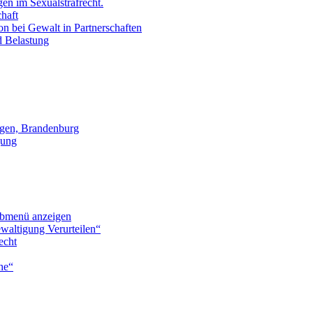
en im Sexualstrafrecht.
chaft
on bei Gewalt in Partnerschaften
d Belastung
gen, Brandenburg
gung
bmenü anzeigen
waltigung Verurteilen“
echt
he“