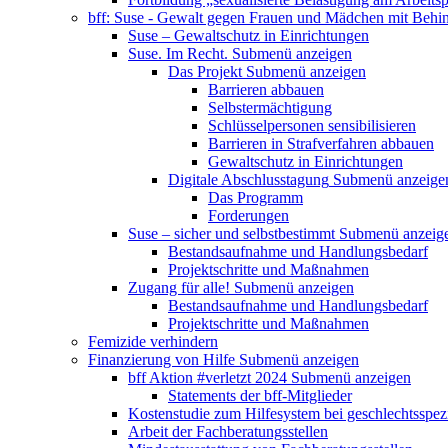
bff: Suse - Gewalt gegen Frauen und Mädchen mit Behi
Suse – Gewaltschutz in Einrichtungen
Suse. Im Recht.
Submenü anzeigen
Das Projekt
Submenü anzeigen
Barrieren abbauen
Selbstermächtigung
Schlüsselpersonen sensibilisieren
Barrieren in Strafverfahren abbauen
Gewaltschutz in Einrichtungen
Digitale Abschlusstagung
Submenü anzeige
Das Programm
Forderungen
Suse – sicher und selbstbestimmt
Submenü anzeig
Bestandsaufnahme und Handlungsbedarf
Projektschritte und Maßnahmen
Zugang für alle!
Submenü anzeigen
Bestandsaufnahme und Handlungsbedarf
Projektschritte und Maßnahmen
Femizide verhindern
Finanzierung von Hilfe
Submenü anzeigen
bff Aktion #verletzt 2024
Submenü anzeigen
Statements der bff-Mitglieder
Kostenstudie zum Hilfesystem bei geschlechtsspez
Arbeit der Fachberatungsstellen