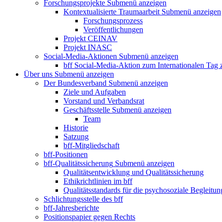
Forschungsprojekte
Submenü anzeigen
Kontextualisierte Traumaarbeit
Submenü anzeigen
Forschungsprozess
Veröffentlichungen
Projekt CEINAV
Projekt INASC
Social-Media-Aktionen
Submenü anzeigen
bff Social-Media-Aktion zum Internationalen Tag
Über uns
Submenü anzeigen
Der Bundesverband
Submenü anzeigen
Ziele und Aufgaben
Vorstand und Verbandsrat
Geschäftsstelle
Submenü anzeigen
Team
Historie
Satzung
bff-Mitgliedschaft
bff-Positionen
bff-Qualitätssicherung
Submenü anzeigen
Qualitätsentwicklung und Qualitätssicherung
Ethikrichtlinien im bff
Qualitätsstandards für die psychosoziale Begleitun
Schlichtungsstelle des bff
bff-Jahresberichte
Positionspapier gegen Rechts