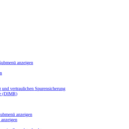
Submenü anzeigen
n
g und vertraulichen Spurensicherung
te (DIMR)
ubmenü anzeigen
anzeigen