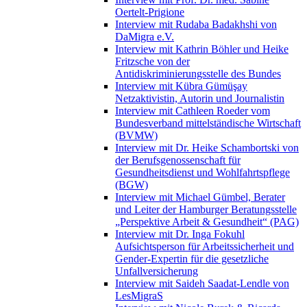
Oertelt-Prigione
Interview mit Rudaba Badakhshi von
DaMigra e.V.
Interview mit Kathrin Böhler und Heike
Fritzsche von der
Antidiskriminierungsstelle des Bundes
Interview mit Kübra Gümüşay
Netzaktivistin, Autorin und Journalistin
Interview mit Cathleen Roeder vom
Bundesverband mittelständische Wirtschaft
(BVMW)
Interview mit Dr. Heike Schambortski von
der Berufsgenossenschaft für
Gesundheitsdienst und Wohlfahrtspflege
(BGW)
Interview mit Michael Gümbel, Berater
und Leiter der Hamburger Beratungsstelle
„Perspektive Arbeit & Gesundheit“ (PAG)
Interview mit Dr. Inga Fokuhl
Aufsichtsperson für Arbeitssicherheit und
Gender-Expertin für die gesetzliche
Unfallversicherung
Interview mit Saideh Saadat-Lendle von
LesMigraS