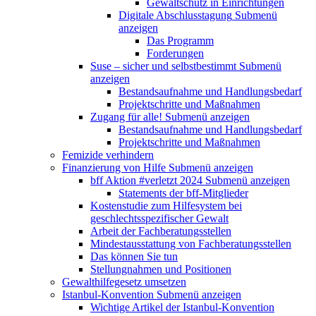
Gewaltschutz in Einrichtungen
Digitale Abschlusstagung
Submenü
anzeigen
Das Programm
Forderungen
Suse – sicher und selbstbestimmt
Submenü
anzeigen
Bestandsaufnahme und Handlungsbedarf
Projektschritte und Maßnahmen
Zugang für alle!
Submenü anzeigen
Bestandsaufnahme und Handlungsbedarf
Projektschritte und Maßnahmen
Femizide verhindern
Finanzierung von Hilfe
Submenü anzeigen
bff Aktion #verletzt 2024
Submenü anzeigen
Statements der bff-Mitglieder
Kostenstudie zum Hilfesystem bei
geschlechtsspezifischer Gewalt
Arbeit der Fachberatungsstellen
Mindestausstattung von Fachberatungsstellen
Das können Sie tun
Stellungnahmen und Positionen
Gewalthilfegesetz umsetzen
Istanbul-Konvention
Submenü anzeigen
Wichtige Artikel der Istanbul-Konvention