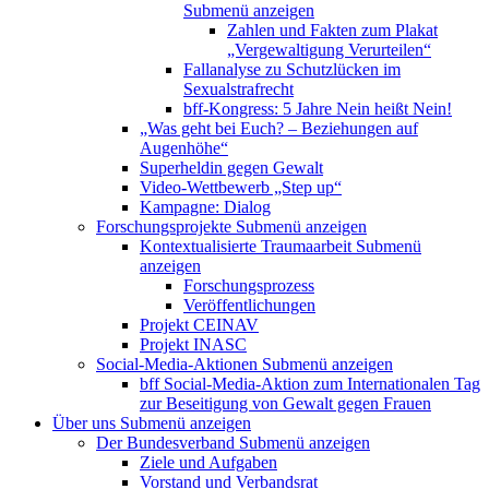
Submenü anzeigen
Zahlen und Fakten zum Plakat
„Vergewaltigung Verurteilen“
Fallanalyse zu Schutzlücken im
Sexualstrafrecht
bff-Kongress: 5 Jahre Nein heißt Nein!
„Was geht bei Euch? – Beziehungen auf
Augenhöhe“
Superheldin gegen Gewalt
Video-Wettbewerb „Step up“
Kampagne: Dialog
Forschungsprojekte
Submenü anzeigen
Kontextualisierte Traumaarbeit
Submenü
anzeigen
Forschungsprozess
Veröffentlichungen
Projekt CEINAV
Projekt INASC
Social-Media-Aktionen
Submenü anzeigen
bff Social-Media-Aktion zum Internationalen Tag
zur Beseitigung von Gewalt gegen Frauen
Über uns
Submenü anzeigen
Der Bundesverband
Submenü anzeigen
Ziele und Aufgaben
Vorstand und Verbandsrat