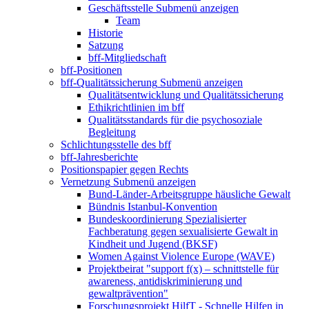
Geschäftsstelle
Submenü anzeigen
Team
Historie
Satzung
bff-Mitgliedschaft
bff-Positionen
bff-Qualitätssicherung
Submenü anzeigen
Qualitätsentwicklung und Qualitätssicherung
Ethikrichtlinien im bff
Qualitätsstandards für die psychosoziale
Begleitung
Schlichtungsstelle des bff
bff-Jahresberichte
Positionspapier gegen Rechts
Vernetzung
Submenü anzeigen
Bund-Länder-Arbeitsgruppe häusliche Gewalt
Bündnis Istanbul-Konvention
Bundeskoordinierung Spezialisierter
Fachberatung gegen sexualisierte Gewalt in
Kindheit und Jugend (BKSF)
Women Against Violence Europe (WAVE)
Projektbeirat "support f(x) – schnittstelle für
awareness, antidiskriminierung und
gewaltprävention"
Forschungsprojekt HilfT - Schnelle Hilfen in