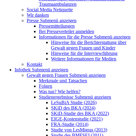
Traumaambulanzen
Social Media Netiquette
Wir danken
Presse
Submenü anzeigen
Pressemitteilungen
Bei Presseverteiler anmelden
Informationen für die Presse
Submenü anzeigen
Hinweise für die Berichterstattung über
Gewalt gegen Frauen und Kinder
Hinweise für die Interviewführung
Weitere Informationen für Medien
Kontakt
Infothek
Submenü anzeigen
Gewalt gegen Frauen
Submenü anzeigen
Merkmale und Tatsachen
Folgen
Was tun? Wie helfen?
Studienergebnisse
Submenü anzeigen
LeSuBiA Studie (2026)
SKiD des BKA (2024)
SKiD-Studie des BKA (2022)
EIGE-Kostenstudie (2021)
FRA-Studie (2014)
Studie von LesMigras (2013)
Studie des BMFSFJ (2011)