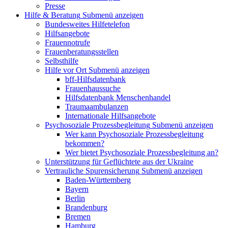
Presse
Hilfe & Beratung
Submenü anzeigen
Bundesweites Hilfetelefon
Hilfsangebote
Frauennotrufe
Frauenberatungsstellen
Selbsthilfe
Hilfe vor Ort
Submenü anzeigen
bff-Hilfsdatenbank
Frauenhaussuche
Hilfsdatenbank Menschenhandel
Traumaambulanzen
Internationale Hilfsangebote
Psychosoziale Prozessbegleitung
Submenü anzeigen
Wer kann Psychosoziale Prozessbegleitung
bekommen?
Wer bietet Psychosoziale Prozessbegleitung an?
Unterstützung für Geflüchtete aus der Ukraine
Vertrauliche Spurensicherung
Submenü anzeigen
Baden-Württemberg
Bayern
Berlin
Brandenburg
Bremen
Hamburg