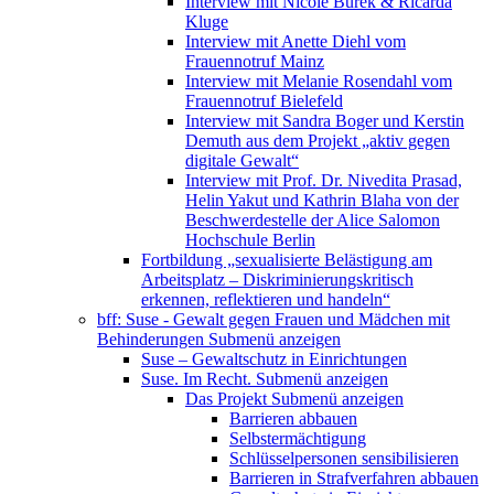
Interview mit Nicole Burek & Ricarda
Kluge
Interview mit Anette Diehl vom
Frauennotruf Mainz
Interview mit Melanie Rosendahl vom
Frauennotruf Bielefeld
Interview mit Sandra Boger und Kerstin
Demuth aus dem Projekt „aktiv gegen
digitale Gewalt“
Interview mit Prof. Dr. Nivedita Prasad,
Helin Yakut und Kathrin Blaha von der
Beschwerdestelle der Alice Salomon
Hochschule Berlin
Fortbildung „sexualisierte Belästigung am
Arbeitsplatz – Diskriminierungskritisch
erkennen, reflektieren und handeln“
bff: Suse - Gewalt gegen Frauen und Mädchen mit
Behinderungen
Submenü anzeigen
Suse – Gewaltschutz in Einrichtungen
Suse. Im Recht.
Submenü anzeigen
Das Projekt
Submenü anzeigen
Barrieren abbauen
Selbstermächtigung
Schlüsselpersonen sensibilisieren
Barrieren in Strafverfahren abbauen