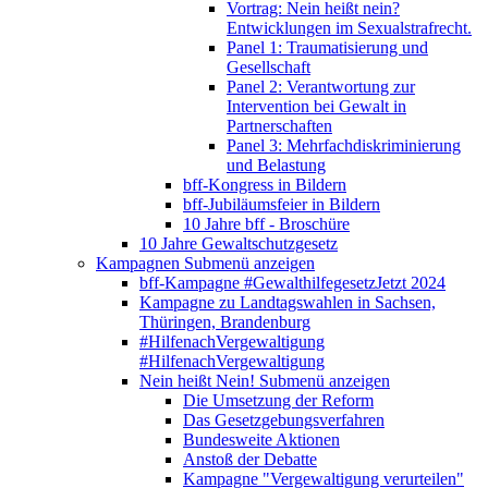
Vortrag: Nein heißt nein?
Entwicklungen im Sexualstrafrecht.
Panel 1: Traumatisierung und
Gesellschaft
Panel 2: Verantwortung zur
Intervention bei Gewalt in
Partnerschaften
Panel 3: Mehrfachdiskriminierung
und Belastung
bff-Kongress in Bildern
bff-Jubiläumsfeier in Bildern
10 Jahre bff - Broschüre
10 Jahre Gewaltschutzgesetz
Kampagnen
Submenü anzeigen
bff-Kampagne #GewalthilfegesetzJetzt 2024
Kampagne zu Landtagswahlen in Sachsen,
Thüringen, Brandenburg
#HilfenachVergewaltigung
#HilfenachVergewaltigung
Nein heißt Nein!
Submenü anzeigen
Die Umsetzung der Reform
Das Gesetzgebungsverfahren
Bundesweite Aktionen
Anstoß der Debatte
Kampagne "Vergewaltigung verurteilen"