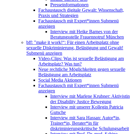
Presseinformationen
Fachaustausch digitale Gewalt: Wissenschaft,
Praxis und Strategien
Fachaustausch mit Expert*innen
Submenü
anzeigen
Interview mit Heike Barnes von der
Beratungsstelle Frauennotruf München
bff: "make it work!“: Für einen Arbeitsplatz ohne
sexuelle Diskriminierung, Belästigung und Gewalt!
Submenü anzeigen
Video-Clips: Was ist sexuelle Belästigung am
Arbeitsplatz? Was tun?
Neue rechtliche Möglichkeiten gegen sexuelle
Belästigung am Arbeitsplatz
Social Media Aktionen
Fachaustausch mit Expert*innen
Submenü
anzeigen
Interview mit Marlene Krubner: Aktivistin
der Disability Justice Bewegung
Interview mit unserer Kollegin Patricia
Gutsche
Interview mit Sara Hassan: Autor*in,
Trainer*in, Berater*in für
diskriminierungskritische Schulungsarbeit
Interview mit Prof. Dr. med. Sabine