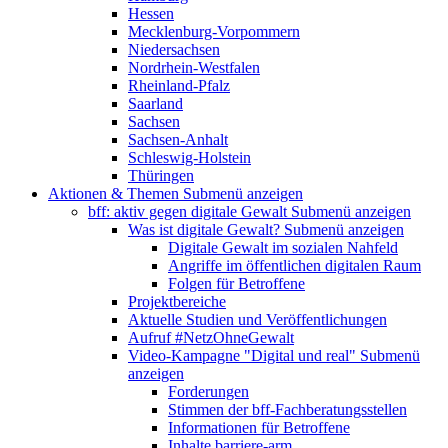
Hessen
Mecklenburg-Vorpommern
Niedersachsen
Nordrhein-Westfalen
Rheinland-Pfalz
Saarland
Sachsen
Sachsen-Anhalt
Schleswig-Holstein
Thüringen
Aktionen & Themen
Submenü anzeigen
bff: aktiv gegen digitale Gewalt
Submenü anzeigen
Was ist digitale Gewalt?
Submenü anzeigen
Digitale Gewalt im sozialen Nahfeld
Angriffe im öffentlichen digitalen Raum
Folgen für Betroffene
Projektbereiche
Aktuelle Studien und Veröffentlichungen
Aufruf #NetzOhneGewalt
Video-Kampagne "Digital und real"
Submenü
anzeigen
Forderungen
Stimmen der bff-Fachberatungsstellen
Informationen für Betroffene
Inhalte barriere-arm