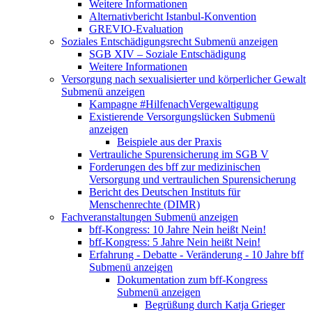
Weitere Informationen
Alternativbericht Istanbul-Konvention
GREVIO-Evaluation
Soziales Entschädigungsrecht
Submenü anzeigen
SGB XIV – Soziale Entschädigung
Weitere Informationen
Versorgung nach sexualisierter und körperlicher Gewalt
Submenü anzeigen
Kampagne #HilfenachVergewaltigung
Existierende Versorgungslücken
Submenü
anzeigen
Beispiele aus der Praxis
Vertrauliche Spurensicherung im SGB V
Forderungen des bff zur medizinischen
Versorgung und vertraulichen Spurensicherung
Bericht des Deutschen Instituts für
Menschenrechte (DIMR)
Fachveranstaltungen
Submenü anzeigen
bff-Kongress: 10 Jahre Nein heißt Nein!
bff-Kongress: 5 Jahre Nein heißt Nein!
Erfahrung - Debatte - Veränderung - 10 Jahre bff
Submenü anzeigen
Dokumentation zum bff-Kongress
Submenü anzeigen
Begrüßung durch Katja Grieger