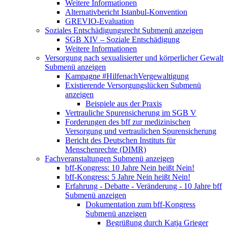
Weitere Informationen
Alternativbericht Istanbul-Konvention
GREVIO-Evaluation
Soziales Entschädigungsrecht
Submenü anzeigen
SGB XIV – Soziale Entschädigung
Weitere Informationen
Versorgung nach sexualisierter und körperlicher Gewalt
Submenü anzeigen
Kampagne #HilfenachVergewaltigung
Existierende Versorgungslücken
Submenü
anzeigen
Beispiele aus der Praxis
Vertrauliche Spurensicherung im SGB V
Forderungen des bff zur medizinischen
Versorgung und vertraulichen Spurensicherung
Bericht des Deutschen Instituts für
Menschenrechte (DIMR)
Fachveranstaltungen
Submenü anzeigen
bff-Kongress: 10 Jahre Nein heißt Nein!
bff-Kongress: 5 Jahre Nein heißt Nein!
Erfahrung - Debatte - Veränderung - 10 Jahre bff
Submenü anzeigen
Dokumentation zum bff-Kongress
Submenü anzeigen
Begrüßung durch Katja Grieger