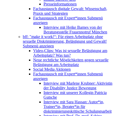
Presseinformationen
Fachaustausch digitale Gewalt: Wissenschaft,
Praxis und Strategien
Fachaustausch mit Expert*innen
Submenü
anzeigen
Interview mit Heike Barnes von der
Beratungsstelle Frauennotruf München
bff: "make it work!“: Für einen Arbeitsplatz ohne
sexuelle Diskriminierung, Belästigung und Gewalt!
Submenü anzeigen
Video-Clips: Was ist sexuelle Belästigung am
Arbeitsplatz? Was tun?
Neue rechtliche Möglichkeiten gegen sexuelle
Belästigung am Arbeitsplatz
Social Media Aktionen
Fachaustausch mit Expert*innen
Submenü
anzeigen
Interview mit Marlene Krubner: Aktivistin
der Disability Justice Bewegung
Interview mit unserer Kollegin Patricia
Gutsche
Interview mit Sara Hassan: Autor*in,
Trainer*in, Berater*in für
diskriminierungskritische Schulungsarbeit
Interview mit Prof. Dr. med. Sabine