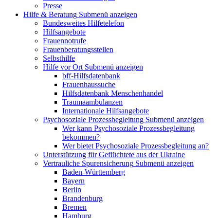
Presse
Hilfe & Beratung
Submenü anzeigen
Bundesweites Hilfetelefon
Hilfsangebote
Frauennotrufe
Frauenberatungsstellen
Selbsthilfe
Hilfe vor Ort
Submenü anzeigen
bff-Hilfsdatenbank
Frauenhaussuche
Hilfsdatenbank Menschenhandel
Traumaambulanzen
Internationale Hilfsangebote
Psychosoziale Prozessbegleitung
Submenü anzeigen
Wer kann Psychosoziale Prozessbegleitung
bekommen?
Wer bietet Psychosoziale Prozessbegleitung an?
Unterstützung für Geflüchtete aus der Ukraine
Vertrauliche Spurensicherung
Submenü anzeigen
Baden-Württemberg
Bayern
Berlin
Brandenburg
Bremen
Hamburg