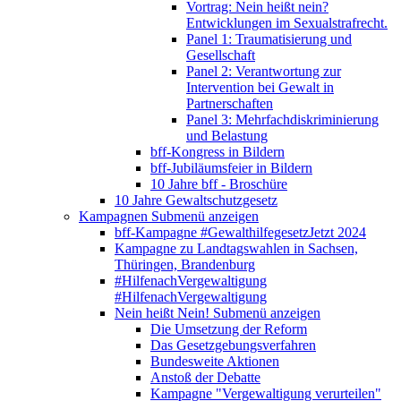
Vortrag: Nein heißt nein?
Entwicklungen im Sexualstrafrecht.
Panel 1: Traumatisierung und
Gesellschaft
Panel 2: Verantwortung zur
Intervention bei Gewalt in
Partnerschaften
Panel 3: Mehrfachdiskriminierung
und Belastung
bff-Kongress in Bildern
bff-Jubiläumsfeier in Bildern
10 Jahre bff - Broschüre
10 Jahre Gewaltschutzgesetz
Kampagnen
Submenü anzeigen
bff-Kampagne #GewalthilfegesetzJetzt 2024
Kampagne zu Landtagswahlen in Sachsen,
Thüringen, Brandenburg
#HilfenachVergewaltigung
#HilfenachVergewaltigung
Nein heißt Nein!
Submenü anzeigen
Die Umsetzung der Reform
Das Gesetzgebungsverfahren
Bundesweite Aktionen
Anstoß der Debatte
Kampagne "Vergewaltigung verurteilen"