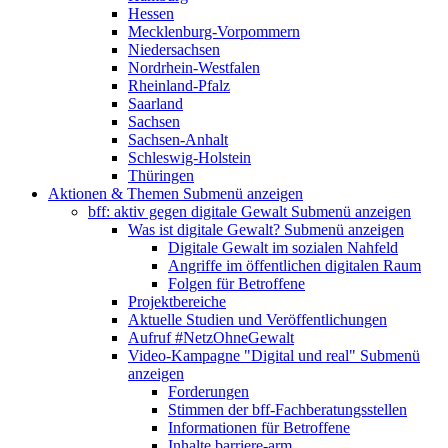
Hessen
Mecklenburg-Vorpommern
Niedersachsen
Nordrhein-Westfalen
Rheinland-Pfalz
Saarland
Sachsen
Sachsen-Anhalt
Schleswig-Holstein
Thüringen
Aktionen & Themen
Submenü anzeigen
bff: aktiv gegen digitale Gewalt
Submenü anzeigen
Was ist digitale Gewalt?
Submenü anzeigen
Digitale Gewalt im sozialen Nahfeld
Angriffe im öffentlichen digitalen Raum
Folgen für Betroffene
Projektbereiche
Aktuelle Studien und Veröffentlichungen
Aufruf #NetzOhneGewalt
Video-Kampagne "Digital und real"
Submenü
anzeigen
Forderungen
Stimmen der bff-Fachberatungsstellen
Informationen für Betroffene
Inhalte barriere-arm