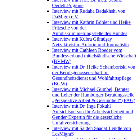
Oertelt-Prigione
Interview mit Rudaba Badakhshi von
DaMigra e.V.
Interview mit Kathrin Böhler und Heike
Fritzsche von der
Antidiskriminierungsstelle des Bundes
Interview mit Kübra Gümüşay
Netzaktivistin, Autorin und Journalistin
Interview mit Cathleen Roeder vom
Bundesverband mittelständische Wirtschaft
(BVMW)
Interview mit Dr. Heike Schambortski von
der Berufsgenossenschaft für
Gesundheitsdienst und Wohlfahrtspflege
(BGW)
Interview mit Michael Gümbel, Berater
und Leiter der Hamburger Beratungsstelle
„Perspektive Arbeit & Gesundheit“ (PAG)
Interview mit Dr. Inga Fokuhl
Aufsichtsperson für Arbeitssicherheit und
Gender-Expertin für die gesetzliche
Unfallversicherung
Interview mit Saideh Saadat-Lendle von
LesMigraS