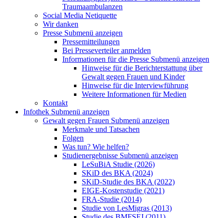
Traumaambulanzen
Social Media Netiquette
Wir danken
Presse
Submenü anzeigen
Pressemitteilungen
Bei Presseverteiler anmelden
Informationen für die Presse
Submenü anzeigen
Hinweise für die Berichterstattung über
Gewalt gegen Frauen und Kinder
Hinweise für die Interviewführung
Weitere Informationen für Medien
Kontakt
Infothek
Submenü anzeigen
Gewalt gegen Frauen
Submenü anzeigen
Merkmale und Tatsachen
Folgen
Was tun? Wie helfen?
Studienergebnisse
Submenü anzeigen
LeSuBiA Studie (2026)
SKiD des BKA (2024)
SKiD-Studie des BKA (2022)
EIGE-Kostenstudie (2021)
FRA-Studie (2014)
Studie von LesMigras (2013)
Studie des BMFSFJ (2011)