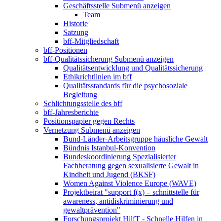
Geschäftsstelle
Submenü anzeigen
Team
Historie
Satzung
bff-Mitgliedschaft
bff-Positionen
bff-Qualitätssicherung
Submenü anzeigen
Qualitätsentwicklung und Qualitätssicherung
Ethikrichtlinien im bff
Qualitätsstandards für die psychosoziale
Begleitung
Schlichtungsstelle des bff
bff-Jahresberichte
Positionspapier gegen Rechts
Vernetzung
Submenü anzeigen
Bund-Länder-Arbeitsgruppe häusliche Gewalt
Bündnis Istanbul-Konvention
Bundeskoordinierung Spezialisierter
Fachberatung gegen sexualisierte Gewalt in
Kindheit und Jugend (BKSF)
Women Against Violence Europe (WAVE)
Projektbeirat "support f(x) – schnittstelle für
awareness, antidiskriminierung und
gewaltprävention"
Forschungsprojekt HilfT - Schnelle Hilfen in