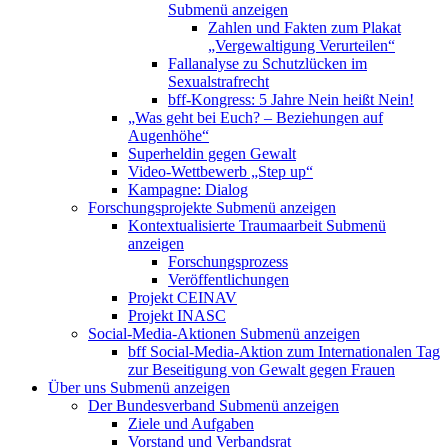
Submenü anzeigen
Zahlen und Fakten zum Plakat
„Vergewaltigung Verurteilen“
Fallanalyse zu Schutzlücken im
Sexualstrafrecht
bff-Kongress: 5 Jahre Nein heißt Nein!
„Was geht bei Euch? – Beziehungen auf
Augenhöhe“
Superheldin gegen Gewalt
Video-Wettbewerb „Step up“
Kampagne: Dialog
Forschungsprojekte
Submenü anzeigen
Kontextualisierte Traumaarbeit
Submenü
anzeigen
Forschungsprozess
Veröffentlichungen
Projekt CEINAV
Projekt INASC
Social-Media-Aktionen
Submenü anzeigen
bff Social-Media-Aktion zum Internationalen Tag
zur Beseitigung von Gewalt gegen Frauen
Über uns
Submenü anzeigen
Der Bundesverband
Submenü anzeigen
Ziele und Aufgaben
Vorstand und Verbandsrat