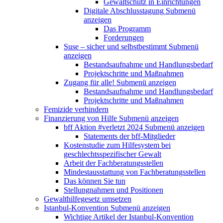
Gewaltschutz in Einrichtungen
Digitale Abschlusstagung
Submenü
anzeigen
Das Programm
Forderungen
Suse – sicher und selbstbestimmt
Submenü
anzeigen
Bestandsaufnahme und Handlungsbedarf
Projektschritte und Maßnahmen
Zugang für alle!
Submenü anzeigen
Bestandsaufnahme und Handlungsbedarf
Projektschritte und Maßnahmen
Femizide verhindern
Finanzierung von Hilfe
Submenü anzeigen
bff Aktion #verletzt 2024
Submenü anzeigen
Statements der bff-Mitglieder
Kostenstudie zum Hilfesystem bei
geschlechtsspezifischer Gewalt
Arbeit der Fachberatungsstellen
Mindestausstattung von Fachberatungsstellen
Das können Sie tun
Stellungnahmen und Positionen
Gewalthilfegesetz umsetzen
Istanbul-Konvention
Submenü anzeigen
Wichtige Artikel der Istanbul-Konvention