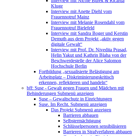
Interview mit Nicole Burek & Ricarda
Kluge
Interview mit Anette Diehl vom
Frauennotruf Mainz
Interview mit Melanie Rosendahl vom
Frauennotruf Bielefeld
Interview mit Sandra Boger und Kerstin
Demuth aus dem Projekt „aktiv gegen
digitale Gewalt“
Interview mit Prof. Dr. Nivedita Prasad,
Helin Yakut und Kathrin Blaha von der
Beschwerdestelle der Alice Salomon
Hochschule Berlin
Fortbildung „sexualisierte Belästigung am
Arbeitsplatz – Diskriminierungskritisch
erkennen, reflektieren und handeln“
bff: Suse - Gewalt gegen Frauen und Mädchen mit
Behinderungen
Submenü anzeigen
Suse – Gewaltschutz in Einrichtungen
Suse. Im Recht.
Submenü anzeigen
Das Projekt
Submenü anzeigen
Barrieren abbauen
Selbstermächtigung
Schlüsselpersonen sensibilisieren
Barrieren in Strafverfahren abbauen