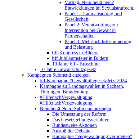
Vortrag: Nein heißt nein?
Entwicklungen im Sexualstrafrecht.
Panel 1: Traumatisierung und
Gesellschaft
Panel 2: Verantwortung zur
Intervention bei Gewalt in
Partnerschaften
Panel 3: Mehrfachdiskriminierung
und Belastung
bff-Kongress in Bildern
bff-Jubiläumsfeier in Bildern
10 Jahre bff - Broschüre
10 Jahre Gewaltschutzgesetz
Kampagnen
Submenü anzeigen
bff-Kampagne #GewalthilfegesetzJetzt 2024
Kampagne zu Landtagswahlen in Sachsen,
Thüringen, Brandenburg
#HilfenachVergewaltigung
#HilfenachVergewaltigung
Nein heißt Nein!
Submenü anzeigen
Die Umsetzung der Reform
Das Gesetzgebungsverfahren
Bundesweite Aktionen
Anstoß der Debatte
Kampagne "Vergewaltigung verurteilen"