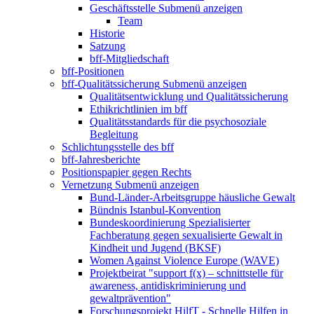
Geschäftsstelle
Submenü anzeigen
Team
Historie
Satzung
bff-Mitgliedschaft
bff-Positionen
bff-Qualitätssicherung
Submenü anzeigen
Qualitätsentwicklung und Qualitätssicherung
Ethikrichtlinien im bff
Qualitätsstandards für die psychosoziale
Begleitung
Schlichtungsstelle des bff
bff-Jahresberichte
Positionspapier gegen Rechts
Vernetzung
Submenü anzeigen
Bund-Länder-Arbeitsgruppe häusliche Gewalt
Bündnis Istanbul-Konvention
Bundeskoordinierung Spezialisierter
Fachberatung gegen sexualisierte Gewalt in
Kindheit und Jugend (BKSF)
Women Against Violence Europe (WAVE)
Projektbeirat "support f(x) – schnittstelle für
awareness, antidiskriminierung und
gewaltprävention"
Forschungsprojekt HilfT - Schnelle Hilfen in