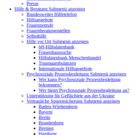
Presse
Hilfe & Beratung
Submenü anzeigen
Bundesweites Hilfetelefon
Hilfsangebote
Frauennotrufe
Frauenberatungsstellen
Selbsthilfe
Hilfe vor Ort
Submenü anzeigen
bff-Hilfsdatenbank
Frauenhaussuche
Hilfsdatenbank Menschenhandel
Traumaambulanzen
Internationale Hilfsangebote
Psychosoziale Prozessbegleitung
Submenü anzeigen
Wer kann Psychosoziale Prozessbegleitung
bekommen?
Wer bietet Psychosoziale Prozessbegleitung an?
Unterstützung für Geflüchtete aus der Ukraine
Vertrauliche Spurensicherung
Submenü anzeigen
Baden-Württemberg
Bayern
Berlin
Brandenburg
Bremen
Hamburg