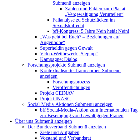
Submenü anzeigen
Zahlen und Fakten zum Plakat
„Vergewaltigung Verurteilen“
Fallanalyse zu Schutzlücken im
Sexualstrafrecht
bff-Kongress: 5 Jahre Nein heißt Nein!
„Was geht bei Euch? – Beziehungen auf
Augenhöhe“
Superheldin gegen Gewalt
Video-Wettbewerb „Step up“
Kampagne: Dialog
Forschungsprojekte
Submenü anzeigen
Kontextualisierte Traumaarbeit
Submenü
anzeigen
Forschungsprozess
Veröffentlichungen
Projekt CEINAV
Projekt INASC
Social-Media-Aktionen
Submenü anzeigen
bff Social-Media-Aktion zum Internationalen Tag
zur Beseitigung von Gewalt gegen Frauen
Über uns
Submenü anzeigen
Der Bundesverband
Submenü anzeigen
Ziele und Aufgaben
Vorstand und Verbandsrat