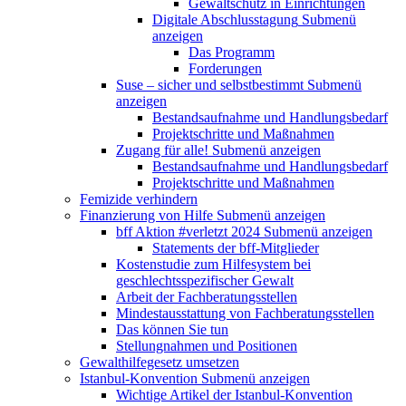
Gewaltschutz in Einrichtungen
Digitale Abschlusstagung
Submenü
anzeigen
Das Programm
Forderungen
Suse – sicher und selbstbestimmt
Submenü
anzeigen
Bestandsaufnahme und Handlungsbedarf
Projektschritte und Maßnahmen
Zugang für alle!
Submenü anzeigen
Bestandsaufnahme und Handlungsbedarf
Projektschritte und Maßnahmen
Femizide verhindern
Finanzierung von Hilfe
Submenü anzeigen
bff Aktion #verletzt 2024
Submenü anzeigen
Statements der bff-Mitglieder
Kostenstudie zum Hilfesystem bei
geschlechtsspezifischer Gewalt
Arbeit der Fachberatungsstellen
Mindestausstattung von Fachberatungsstellen
Das können Sie tun
Stellungnahmen und Positionen
Gewalthilfegesetz umsetzen
Istanbul-Konvention
Submenü anzeigen
Wichtige Artikel der Istanbul-Konvention