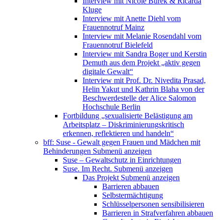
Interview mit Nicole Burek & Ricarda
Kluge
Interview mit Anette Diehl vom
Frauennotruf Mainz
Interview mit Melanie Rosendahl vom
Frauennotruf Bielefeld
Interview mit Sandra Boger und Kerstin
Demuth aus dem Projekt „aktiv gegen
digitale Gewalt“
Interview mit Prof. Dr. Nivedita Prasad,
Helin Yakut und Kathrin Blaha von der
Beschwerdestelle der Alice Salomon
Hochschule Berlin
Fortbildung „sexualisierte Belästigung am
Arbeitsplatz – Diskriminierungskritisch
erkennen, reflektieren und handeln“
bff: Suse - Gewalt gegen Frauen und Mädchen mit
Behinderungen
Submenü anzeigen
Suse – Gewaltschutz in Einrichtungen
Suse. Im Recht.
Submenü anzeigen
Das Projekt
Submenü anzeigen
Barrieren abbauen
Selbstermächtigung
Schlüsselpersonen sensibilisieren
Barrieren in Strafverfahren abbauen