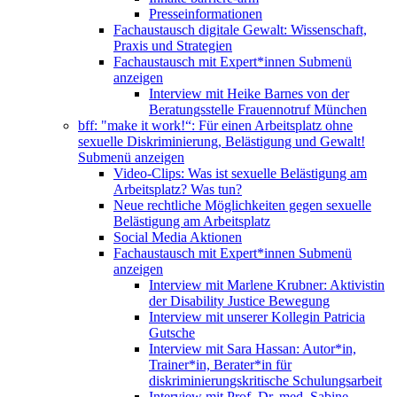
Presseinformationen
Fachaustausch digitale Gewalt: Wissenschaft,
Praxis und Strategien
Fachaustausch mit Expert*innen
Submenü
anzeigen
Interview mit Heike Barnes von der
Beratungsstelle Frauennotruf München
bff: "make it work!“: Für einen Arbeitsplatz ohne
sexuelle Diskriminierung, Belästigung und Gewalt!
Submenü anzeigen
Video-Clips: Was ist sexuelle Belästigung am
Arbeitsplatz? Was tun?
Neue rechtliche Möglichkeiten gegen sexuelle
Belästigung am Arbeitsplatz
Social Media Aktionen
Fachaustausch mit Expert*innen
Submenü
anzeigen
Interview mit Marlene Krubner: Aktivistin
der Disability Justice Bewegung
Interview mit unserer Kollegin Patricia
Gutsche
Interview mit Sara Hassan: Autor*in,
Trainer*in, Berater*in für
diskriminierungskritische Schulungsarbeit
Interview mit Prof. Dr. med. Sabine