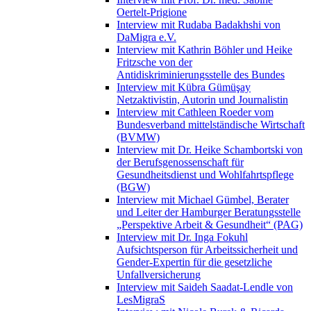
Oertelt-Prigione
Interview mit Rudaba Badakhshi von
DaMigra e.V.
Interview mit Kathrin Böhler und Heike
Fritzsche von der
Antidiskriminierungsstelle des Bundes
Interview mit Kübra Gümüşay
Netzaktivistin, Autorin und Journalistin
Interview mit Cathleen Roeder vom
Bundesverband mittelständische Wirtschaft
(BVMW)
Interview mit Dr. Heike Schambortski von
der Berufsgenossenschaft für
Gesundheitsdienst und Wohlfahrtspflege
(BGW)
Interview mit Michael Gümbel, Berater
und Leiter der Hamburger Beratungsstelle
„Perspektive Arbeit & Gesundheit“ (PAG)
Interview mit Dr. Inga Fokuhl
Aufsichtsperson für Arbeitssicherheit und
Gender-Expertin für die gesetzliche
Unfallversicherung
Interview mit Saideh Saadat-Lendle von
LesMigraS