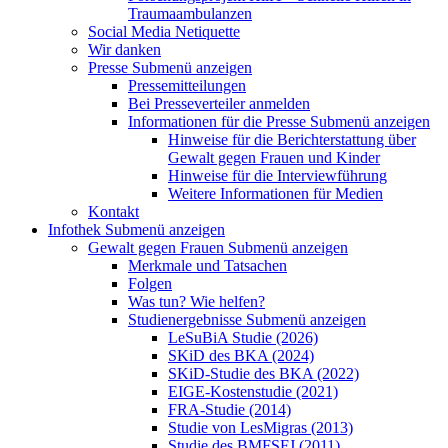
Traumaambulanzen
Social Media Netiquette
Wir danken
Presse
Submenü anzeigen
Pressemitteilungen
Bei Presseverteiler anmelden
Informationen für die Presse
Submenü anzeigen
Hinweise für die Berichterstattung über
Gewalt gegen Frauen und Kinder
Hinweise für die Interviewführung
Weitere Informationen für Medien
Kontakt
Infothek
Submenü anzeigen
Gewalt gegen Frauen
Submenü anzeigen
Merkmale und Tatsachen
Folgen
Was tun? Wie helfen?
Studienergebnisse
Submenü anzeigen
LeSuBiA Studie (2026)
SKiD des BKA (2024)
SKiD-Studie des BKA (2022)
EIGE-Kostenstudie (2021)
FRA-Studie (2014)
Studie von LesMigras (2013)
Studie des BMFSFJ (2011)