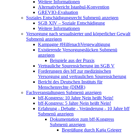
Weitere Informationen
Alternativbericht Istanbul-Konvention
GREVIO-Evaluation
Soziales Entschädigungsrecht
Submenü anzeigen
SGB XIV – Soziale Entschädigung
Weitere Informationen
Versorgung nach sexualisierter und körperlicher Gewalt
Submenü anzeigen
Kampagne #HilfenachVergewaltigung
Existierende Versorgungslücken
Submenü
anzeigen
Beispiele aus der Praxis
Vertrauliche Spurensicherung im SGB V
Forderungen des bff zur medizinischen
Versorgung und vertraulichen Spurensicherung
Bericht des Deutschen Instituts für
Menschenrechte (DIMR)
Fachveranstaltungen
Submenü anzeigen
bff-Kongress: 10 Jahre Nein heißt Nein!
bff-Kongress: 5 Jahre Nein heißt Nein!
Erfahrung - Debatte - Veränderung - 10 Jahre bff
Submenü anzeigen
Dokumentation zum bff-Kongress
Submenü anzeigen
Begrüßung durch Katja Grieger