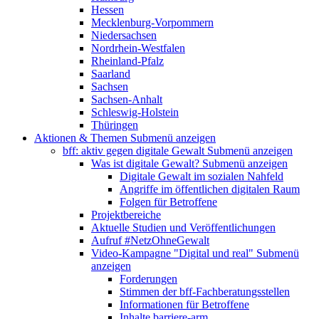
Hessen
Mecklenburg-Vorpommern
Niedersachsen
Nordrhein-Westfalen
Rheinland-Pfalz
Saarland
Sachsen
Sachsen-Anhalt
Schleswig-Holstein
Thüringen
Aktionen & Themen
Submenü anzeigen
bff: aktiv gegen digitale Gewalt
Submenü anzeigen
Was ist digitale Gewalt?
Submenü anzeigen
Digitale Gewalt im sozialen Nahfeld
Angriffe im öffentlichen digitalen Raum
Folgen für Betroffene
Projektbereiche
Aktuelle Studien und Veröffentlichungen
Aufruf #NetzOhneGewalt
Video-Kampagne "Digital und real"
Submenü
anzeigen
Forderungen
Stimmen der bff-Fachberatungsstellen
Informationen für Betroffene
Inhalte barriere-arm