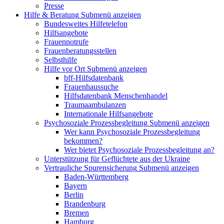
Presse
Hilfe & Beratung
Submenü anzeigen
Bundesweites Hilfetelefon
Hilfsangebote
Frauennotrufe
Frauenberatungsstellen
Selbsthilfe
Hilfe vor Ort
Submenü anzeigen
bff-Hilfsdatenbank
Frauenhaussuche
Hilfsdatenbank Menschenhandel
Traumaambulanzen
Internationale Hilfsangebote
Psychosoziale Prozessbegleitung
Submenü anzeigen
Wer kann Psychosoziale Prozessbegleitung
bekommen?
Wer bietet Psychosoziale Prozessbegleitung an?
Unterstützung für Geflüchtete aus der Ukraine
Vertrauliche Spurensicherung
Submenü anzeigen
Baden-Württemberg
Bayern
Berlin
Brandenburg
Bremen
Hamburg