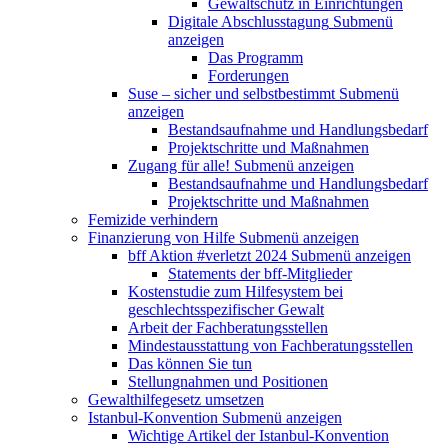
Gewaltschutz in Einrichtungen
Digitale Abschlusstagung
Submenü
anzeigen
Das Programm
Forderungen
Suse – sicher und selbstbestimmt
Submenü
anzeigen
Bestandsaufnahme und Handlungsbedarf
Projektschritte und Maßnahmen
Zugang für alle!
Submenü anzeigen
Bestandsaufnahme und Handlungsbedarf
Projektschritte und Maßnahmen
Femizide verhindern
Finanzierung von Hilfe
Submenü anzeigen
bff Aktion #verletzt 2024
Submenü anzeigen
Statements der bff-Mitglieder
Kostenstudie zum Hilfesystem bei
geschlechtsspezifischer Gewalt
Arbeit der Fachberatungsstellen
Mindestausstattung von Fachberatungsstellen
Das können Sie tun
Stellungnahmen und Positionen
Gewalthilfegesetz umsetzen
Istanbul-Konvention
Submenü anzeigen
Wichtige Artikel der Istanbul-Konvention