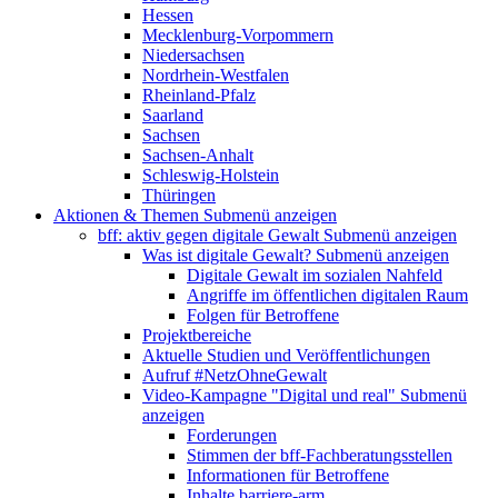
Hessen
Mecklenburg-Vorpommern
Niedersachsen
Nordrhein-Westfalen
Rheinland-Pfalz
Saarland
Sachsen
Sachsen-Anhalt
Schleswig-Holstein
Thüringen
Aktionen & Themen
Submenü anzeigen
bff: aktiv gegen digitale Gewalt
Submenü anzeigen
Was ist digitale Gewalt?
Submenü anzeigen
Digitale Gewalt im sozialen Nahfeld
Angriffe im öffentlichen digitalen Raum
Folgen für Betroffene
Projektbereiche
Aktuelle Studien und Veröffentlichungen
Aufruf #NetzOhneGewalt
Video-Kampagne "Digital und real"
Submenü
anzeigen
Forderungen
Stimmen der bff-Fachberatungsstellen
Informationen für Betroffene
Inhalte barriere-arm