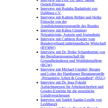
Oertelt-Prigione
Interview mit Rudaba Badakhshi von
DaMigra e.V.
Interview mit Kathrin Böhler und Heike
Fritzsche von der
Antidiskriminierungsstelle des Bundes
Interview mit Kübra Gümüşay
Netzaktivistin, Autorin und Journalistin
Interview mit Cathleen Roeder vom
Bundesverband mittelständische Wirtschaft
(BVMW)
Interview mit Dr. Heike Schambortski von
der Berufsgenossenschaft für
Gesundheitsdienst und Wohlfahrtspflege
(BGW)
Interview mit Michael Gümbel, Berater
und Leiter der Hamburger Beratungsstelle
„Perspektive Arbeit & Gesundheit“ (PAG)
Interview mit Dr. Inga Fokuhl
Aufsichtsperson für Arbeitssicherheit und
Gender-Expertin für die gesetzliche
Unfallversicherung
Interview mit Saideh Saadat-Lendle von
LesMigraS