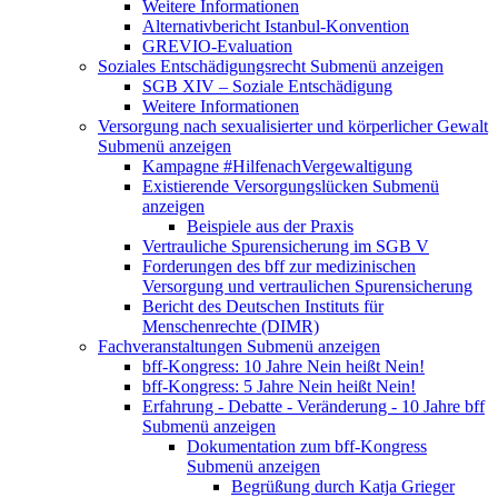
Weitere Informationen
Alternativbericht Istanbul-Konvention
GREVIO-Evaluation
Soziales Entschädigungsrecht
Submenü anzeigen
SGB XIV – Soziale Entschädigung
Weitere Informationen
Versorgung nach sexualisierter und körperlicher Gewalt
Submenü anzeigen
Kampagne #HilfenachVergewaltigung
Existierende Versorgungslücken
Submenü
anzeigen
Beispiele aus der Praxis
Vertrauliche Spurensicherung im SGB V
Forderungen des bff zur medizinischen
Versorgung und vertraulichen Spurensicherung
Bericht des Deutschen Instituts für
Menschenrechte (DIMR)
Fachveranstaltungen
Submenü anzeigen
bff-Kongress: 10 Jahre Nein heißt Nein!
bff-Kongress: 5 Jahre Nein heißt Nein!
Erfahrung - Debatte - Veränderung - 10 Jahre bff
Submenü anzeigen
Dokumentation zum bff-Kongress
Submenü anzeigen
Begrüßung durch Katja Grieger