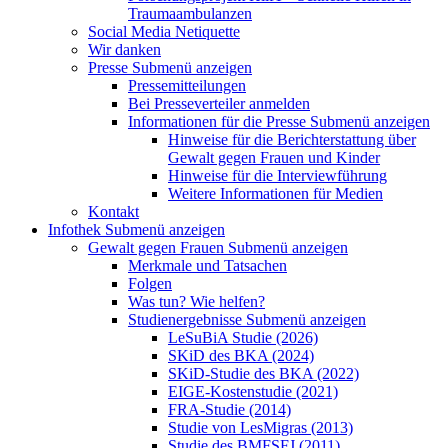
Traumaambulanzen
Social Media Netiquette
Wir danken
Presse
Submenü anzeigen
Pressemitteilungen
Bei Presseverteiler anmelden
Informationen für die Presse
Submenü anzeigen
Hinweise für die Berichterstattung über
Gewalt gegen Frauen und Kinder
Hinweise für die Interviewführung
Weitere Informationen für Medien
Kontakt
Infothek
Submenü anzeigen
Gewalt gegen Frauen
Submenü anzeigen
Merkmale und Tatsachen
Folgen
Was tun? Wie helfen?
Studienergebnisse
Submenü anzeigen
LeSuBiA Studie (2026)
SKiD des BKA (2024)
SKiD-Studie des BKA (2022)
EIGE-Kostenstudie (2021)
FRA-Studie (2014)
Studie von LesMigras (2013)
Studie des BMFSFJ (2011)