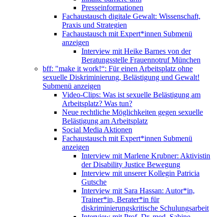
Presseinformationen
Fachaustausch digitale Gewalt: Wissenschaft,
Praxis und Strategien
Fachaustausch mit Expert*innen
Submenü
anzeigen
Interview mit Heike Barnes von der
Beratungsstelle Frauennotruf München
bff: "make it work!“: Für einen Arbeitsplatz ohne
sexuelle Diskriminierung, Belästigung und Gewalt!
Submenü anzeigen
Video-Clips: Was ist sexuelle Belästigung am
Arbeitsplatz? Was tun?
Neue rechtliche Möglichkeiten gegen sexuelle
Belästigung am Arbeitsplatz
Social Media Aktionen
Fachaustausch mit Expert*innen
Submenü
anzeigen
Interview mit Marlene Krubner: Aktivistin
der Disability Justice Bewegung
Interview mit unserer Kollegin Patricia
Gutsche
Interview mit Sara Hassan: Autor*in,
Trainer*in, Berater*in für
diskriminierungskritische Schulungsarbeit
Interview mit Prof. Dr. med. Sabine