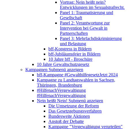
Vortrag: Nein heißt nein?
Entwicklungen im Sexualstrafrecht.
Panel 1: Traumatisierung und
Gesellschaft
Panel 2: Verantwortung zur
Intervention bei Gewalt in
Partnerschaften
Panel 3: Mehrfachdiskriminierung
und Belastung
bff-Kongress in Bildern
bff-Jubiläumsfeier in Bildern
10 Jahre bff - Broschüre
10 Jahre Gewaltschutzgesetz
Kampagnen
Submenü anzeigen
bff-Kampagne #GewalthilfegesetzJetzt 2024
Kampagne zu Landtagswahlen in Sachsen,
Thüringen, Brandenburg
#HilfenachVergewaltigung
#HilfenachVergewaltigung
Nein heißt Nein!
Submenü anzeigen
Die Umsetzung der Reform
Das Gesetzgebungsverfahren
Bundesweite Aktionen
Anstoß der Debatte
Kampagne "Vergewaltigung verurteilen"