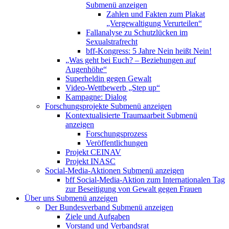
Submenü anzeigen
Zahlen und Fakten zum Plakat
„Vergewaltigung Verurteilen“
Fallanalyse zu Schutzlücken im
Sexualstrafrecht
bff-Kongress: 5 Jahre Nein heißt Nein!
„Was geht bei Euch? – Beziehungen auf
Augenhöhe“
Superheldin gegen Gewalt
Video-Wettbewerb „Step up“
Kampagne: Dialog
Forschungsprojekte
Submenü anzeigen
Kontextualisierte Traumaarbeit
Submenü
anzeigen
Forschungsprozess
Veröffentlichungen
Projekt CEINAV
Projekt INASC
Social-Media-Aktionen
Submenü anzeigen
bff Social-Media-Aktion zum Internationalen Tag
zur Beseitigung von Gewalt gegen Frauen
Über uns
Submenü anzeigen
Der Bundesverband
Submenü anzeigen
Ziele und Aufgaben
Vorstand und Verbandsrat