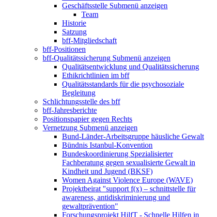
Geschäftsstelle
Submenü anzeigen
Team
Historie
Satzung
bff-Mitgliedschaft
bff-Positionen
bff-Qualitätssicherung
Submenü anzeigen
Qualitätsentwicklung und Qualitätssicherung
Ethikrichtlinien im bff
Qualitätsstandards für die psychosoziale
Begleitung
Schlichtungsstelle des bff
bff-Jahresberichte
Positionspapier gegen Rechts
Vernetzung
Submenü anzeigen
Bund-Länder-Arbeitsgruppe häusliche Gewalt
Bündnis Istanbul-Konvention
Bundeskoordinierung Spezialisierter
Fachberatung gegen sexualisierte Gewalt in
Kindheit und Jugend (BKSF)
Women Against Violence Europe (WAVE)
Projektbeirat "support f(x) – schnittstelle für
awareness, antidiskriminierung und
gewaltprävention"
Forschungsprojekt HilfT - Schnelle Hilfen in