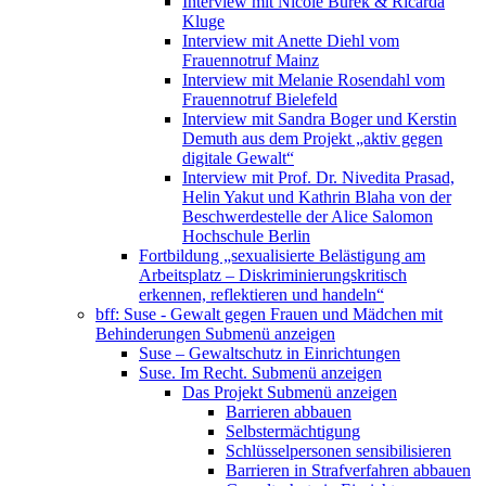
Interview mit Nicole Burek & Ricarda
Kluge
Interview mit Anette Diehl vom
Frauennotruf Mainz
Interview mit Melanie Rosendahl vom
Frauennotruf Bielefeld
Interview mit Sandra Boger und Kerstin
Demuth aus dem Projekt „aktiv gegen
digitale Gewalt“
Interview mit Prof. Dr. Nivedita Prasad,
Helin Yakut und Kathrin Blaha von der
Beschwerdestelle der Alice Salomon
Hochschule Berlin
Fortbildung „sexualisierte Belästigung am
Arbeitsplatz – Diskriminierungskritisch
erkennen, reflektieren und handeln“
bff: Suse - Gewalt gegen Frauen und Mädchen mit
Behinderungen
Submenü anzeigen
Suse – Gewaltschutz in Einrichtungen
Suse. Im Recht.
Submenü anzeigen
Das Projekt
Submenü anzeigen
Barrieren abbauen
Selbstermächtigung
Schlüsselpersonen sensibilisieren
Barrieren in Strafverfahren abbauen