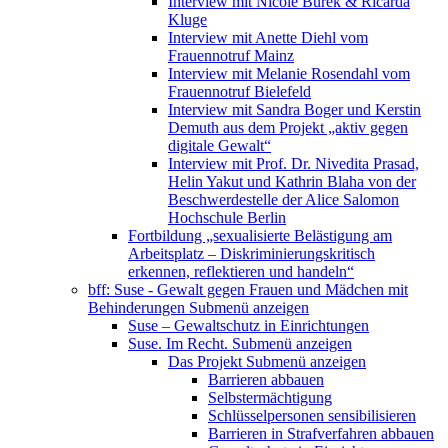
Interview mit Nicole Burek & Ricarda
Kluge
Interview mit Anette Diehl vom
Frauennotruf Mainz
Interview mit Melanie Rosendahl vom
Frauennotruf Bielefeld
Interview mit Sandra Boger und Kerstin
Demuth aus dem Projekt „aktiv gegen
digitale Gewalt“
Interview mit Prof. Dr. Nivedita Prasad,
Helin Yakut und Kathrin Blaha von der
Beschwerdestelle der Alice Salomon
Hochschule Berlin
Fortbildung „sexualisierte Belästigung am
Arbeitsplatz – Diskriminierungskritisch
erkennen, reflektieren und handeln“
bff: Suse - Gewalt gegen Frauen und Mädchen mit
Behinderungen
Submenü anzeigen
Suse – Gewaltschutz in Einrichtungen
Suse. Im Recht.
Submenü anzeigen
Das Projekt
Submenü anzeigen
Barrieren abbauen
Selbstermächtigung
Schlüsselpersonen sensibilisieren
Barrieren in Strafverfahren abbauen