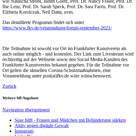
wie Natascha Strobl, Judith Goetz, Prof. Dr. Nancy Fraser, Prof. Dr.
Ilse Lenz, Prof. Dr. Sarah Speck, Prof. Dr. Sara Farris, Prof. Dr.
Elżbieta Korolczuk, Neil Datta, uvm.
Das detaillierte Programm findet sich unter
https://www.fkv.de/veranstaltung/forum-september-2021/
Die Teilnahme ist sowohl vor Ort im Frankfurter Kunstverein als
auch online möglich - und kostenlos. Der Link zum Livestream wird
rechtzeitig auf der Webseite sowie den Social Media-Kanälen des
Frankfurter Kunstvereins bekannt gegeben. Für die Teilnahme vor
Ort gelten die aktuellen Corona-Schutzmaßnahmen, eine
Voranmeldung unter post(at)fkv.de wäre wünschenswert.
Zurück
Weitere bff-Angebote
Navigation überspringen
Suse hilft - Frauen und Mädchen mit Behinderung stärken
Aktiv gegen digitale Gewalt
Instagram