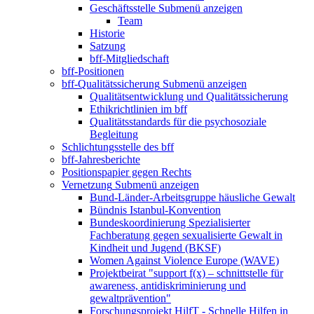
Geschäftsstelle
Submenü anzeigen
Team
Historie
Satzung
bff-Mitgliedschaft
bff-Positionen
bff-Qualitätssicherung
Submenü anzeigen
Qualitätsentwicklung und Qualitätssicherung
Ethikrichtlinien im bff
Qualitätsstandards für die psychosoziale
Begleitung
Schlichtungsstelle des bff
bff-Jahresberichte
Positionspapier gegen Rechts
Vernetzung
Submenü anzeigen
Bund-Länder-Arbeitsgruppe häusliche Gewalt
Bündnis Istanbul-Konvention
Bundeskoordinierung Spezialisierter
Fachberatung gegen sexualisierte Gewalt in
Kindheit und Jugend (BKSF)
Women Against Violence Europe (WAVE)
Projektbeirat "support f(x) – schnittstelle für
awareness, antidiskriminierung und
gewaltprävention"
Forschungsprojekt HilfT - Schnelle Hilfen in