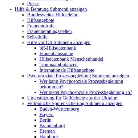
Presse
Hilfe & Beratung
Submenü anzeigen
Bundesweites Hilfetelefon
Hilfsangebote
Frauennotrufe
Frauenberatungsstellen
Selbsthilfe
Hilfe vor Ort
Submenü anzeigen
bff-Hilfsdatenbank
Frauenhaussuche
Hilfsdatenbank Menschenhandel
Traumaambulanzen
Internationale Hilfsangebote
Psychosoziale Prozessbegleitung
Submenü anzeigen
Wer kann Psychosoziale Prozessbegleitung
bekommen?
Wer bietet Psychosoziale Prozessbegleitung an?
Unterstützung für Geflüchtete aus der Ukraine
Vertrauliche Spurensicherung
Submenü anzeigen
Baden-Württemberg
Bayern
Berlin
Brandenburg
Bremen
Hamburg