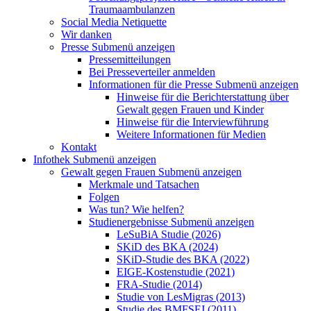
Traumaambulanzen
Social Media Netiquette
Wir danken
Presse
Submenü anzeigen
Pressemitteilungen
Bei Presseverteiler anmelden
Informationen für die Presse
Submenü anzeigen
Hinweise für die Berichterstattung über
Gewalt gegen Frauen und Kinder
Hinweise für die Interviewführung
Weitere Informationen für Medien
Kontakt
Infothek
Submenü anzeigen
Gewalt gegen Frauen
Submenü anzeigen
Merkmale und Tatsachen
Folgen
Was tun? Wie helfen?
Studienergebnisse
Submenü anzeigen
LeSuBiA Studie (2026)
SKiD des BKA (2024)
SKiD-Studie des BKA (2022)
EIGE-Kostenstudie (2021)
FRA-Studie (2014)
Studie von LesMigras (2013)
Studie des BMFSFJ (2011)