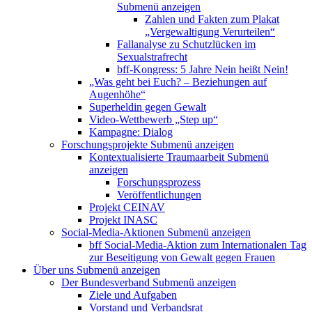
Submenü anzeigen
Zahlen und Fakten zum Plakat
„Vergewaltigung Verurteilen“
Fallanalyse zu Schutzlücken im
Sexualstrafrecht
bff-Kongress: 5 Jahre Nein heißt Nein!
„Was geht bei Euch? – Beziehungen auf
Augenhöhe“
Superheldin gegen Gewalt
Video-Wettbewerb „Step up“
Kampagne: Dialog
Forschungsprojekte
Submenü anzeigen
Kontextualisierte Traumaarbeit
Submenü
anzeigen
Forschungsprozess
Veröffentlichungen
Projekt CEINAV
Projekt INASC
Social-Media-Aktionen
Submenü anzeigen
bff Social-Media-Aktion zum Internationalen Tag
zur Beseitigung von Gewalt gegen Frauen
Über uns
Submenü anzeigen
Der Bundesverband
Submenü anzeigen
Ziele und Aufgaben
Vorstand und Verbandsrat