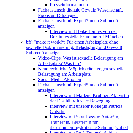
Presseinformationen
Fachaustausch digitale Gewalt: Wissenschaft,
Praxis und Strategien
Fachaustausch mit Expert*innen
Submenü
anzeigen
Interview mit Heike Barnes von der
Beratungsstelle Frauennotruf München
bff: "make it work!“: Für einen Arbeitsplatz ohne
sexuelle Diskriminierung, Belästigung und Gewalt!
Submenü anzeigen
Video-Clips: Was ist sexuelle Belästigung am
Arbeitsplatz? Was tun?
Neue rechtliche Möglichkeiten gegen sexuelle
Belästigung am Arbeitsplatz
Social Media Aktionen
Fachaustausch mit Expert*innen
Submenü
anzeigen
Interview mit Marlene Krubner: Aktivistin
der Disability Justice Bewegung
Interview mit unserer Kollegin Patricia
Gutsche
Interview mit Sara Hassan: Autor*in,
Trainer*in, Berater*in für
diskriminierungskritische Schulungsarbeit
Interview mit Prof. Dr. med. Sabine