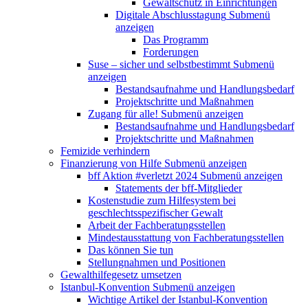
Gewaltschutz in Einrichtungen
Digitale Abschlusstagung
Submenü
anzeigen
Das Programm
Forderungen
Suse – sicher und selbstbestimmt
Submenü
anzeigen
Bestandsaufnahme und Handlungsbedarf
Projektschritte und Maßnahmen
Zugang für alle!
Submenü anzeigen
Bestandsaufnahme und Handlungsbedarf
Projektschritte und Maßnahmen
Femizide verhindern
Finanzierung von Hilfe
Submenü anzeigen
bff Aktion #verletzt 2024
Submenü anzeigen
Statements der bff-Mitglieder
Kostenstudie zum Hilfesystem bei
geschlechtsspezifischer Gewalt
Arbeit der Fachberatungsstellen
Mindestausstattung von Fachberatungsstellen
Das können Sie tun
Stellungnahmen und Positionen
Gewalthilfegesetz umsetzen
Istanbul-Konvention
Submenü anzeigen
Wichtige Artikel der Istanbul-Konvention