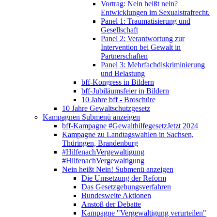
Vortrag: Nein heißt nein?
Entwicklungen im Sexualstrafrecht.
Panel 1: Traumatisierung und
Gesellschaft
Panel 2: Verantwortung zur
Intervention bei Gewalt in
Partnerschaften
Panel 3: Mehrfachdiskriminierung
und Belastung
bff-Kongress in Bildern
bff-Jubiläumsfeier in Bildern
10 Jahre bff - Broschüre
10 Jahre Gewaltschutzgesetz
Kampagnen
Submenü anzeigen
bff-Kampagne #GewalthilfegesetzJetzt 2024
Kampagne zu Landtagswahlen in Sachsen,
Thüringen, Brandenburg
#HilfenachVergewaltigung
#HilfenachVergewaltigung
Nein heißt Nein!
Submenü anzeigen
Die Umsetzung der Reform
Das Gesetzgebungsverfahren
Bundesweite Aktionen
Anstoß der Debatte
Kampagne "Vergewaltigung verurteilen"