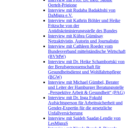
Oertelt-Prigione
Interview mit Rudaba Badakhshi von
DaMigra e.V.
Interview mit Kathrin Böhler und Heike
Fritzsche von der
Antidiskriminierungsstelle des Bundes
Interview mit Kübra Gümüşay
Netzaktivistin, Autorin und Journalistin
Interview mit Cathleen Roeder vom
Bundesverband mittelständische Wirtschaft
(BVMW)
Interview mit Dr. Heike Schambortski von
der Berufsgenossenschaft für
Gesundheitsdienst und Wohlfahrtspflege
(BGW)
Interview mit Michael Gümbel, Berater
und Leiter der Hamburger Beratungsstelle
„Perspektive Arbeit & Gesundheit“ (PAG)
Interview mit Dr. Inga Fokuhl
Aufsichtsperson für Arbeitssicherheit und
Gender-Expertin für die gesetzliche
Unfallversicherung
Interview mit Saideh Saadat-Lendle von
LesMigraS