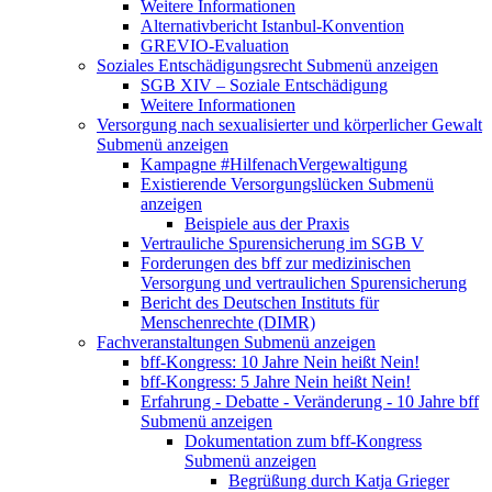
Weitere Informationen
Alternativbericht Istanbul-Konvention
GREVIO-Evaluation
Soziales Entschädigungsrecht
Submenü anzeigen
SGB XIV – Soziale Entschädigung
Weitere Informationen
Versorgung nach sexualisierter und körperlicher Gewalt
Submenü anzeigen
Kampagne #HilfenachVergewaltigung
Existierende Versorgungslücken
Submenü
anzeigen
Beispiele aus der Praxis
Vertrauliche Spurensicherung im SGB V
Forderungen des bff zur medizinischen
Versorgung und vertraulichen Spurensicherung
Bericht des Deutschen Instituts für
Menschenrechte (DIMR)
Fachveranstaltungen
Submenü anzeigen
bff-Kongress: 10 Jahre Nein heißt Nein!
bff-Kongress: 5 Jahre Nein heißt Nein!
Erfahrung - Debatte - Veränderung - 10 Jahre bff
Submenü anzeigen
Dokumentation zum bff-Kongress
Submenü anzeigen
Begrüßung durch Katja Grieger