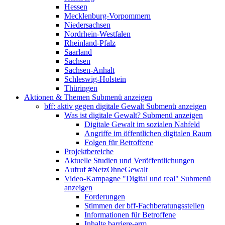
Hessen
Mecklenburg-Vorpommern
Niedersachsen
Nordrhein-Westfalen
Rheinland-Pfalz
Saarland
Sachsen
Sachsen-Anhalt
Schleswig-Holstein
Thüringen
Aktionen & Themen
Submenü anzeigen
bff: aktiv gegen digitale Gewalt
Submenü anzeigen
Was ist digitale Gewalt?
Submenü anzeigen
Digitale Gewalt im sozialen Nahfeld
Angriffe im öffentlichen digitalen Raum
Folgen für Betroffene
Projektbereiche
Aktuelle Studien und Veröffentlichungen
Aufruf #NetzOhneGewalt
Video-Kampagne "Digital und real"
Submenü
anzeigen
Forderungen
Stimmen der bff-Fachberatungsstellen
Informationen für Betroffene
Inhalte barriere-arm