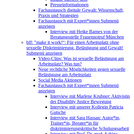
Presseinformationen
Fachaustausch digitale Gewalt: Wissenschaft,
Praxis und Strategien
Fachaustausch mit Expert*innen
Submenü
anzeigen
Interview mit Heike Barnes von der
Beratungsstelle Frauennotruf München
bff: "make it work!“: Für einen Arbeitsplatz ohne
sexuelle Diskriminierung, Belästigung und Gewalt!
Submenü anzeigen
Video-Clips: Was ist sexuelle Belästigung am
Arbeitsplatz? Was tun?
Neue rechtliche Möglichkeiten gegen sexuelle
Belästigung am Arbeitsplatz
Social Media Aktionen
Fachaustausch mit Expert*innen
Submenü
anzeigen
Interview mit Marlene Krubner: Aktivistin
der Disability Justice Bewegung
Interview mit unserer Kollegin Patricia
Gutsche
Interview mit Sara Hassan: Autor*in,
Trainer*in, Berater*in für
diskriminierungskritische Schulungsarbeit
Interview mit Prof. Dr. med. Sabine