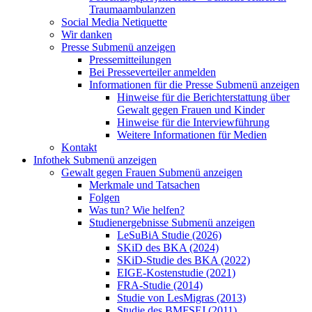
Traumaambulanzen
Social Media Netiquette
Wir danken
Presse
Submenü anzeigen
Pressemitteilungen
Bei Presseverteiler anmelden
Informationen für die Presse
Submenü anzeigen
Hinweise für die Berichterstattung über
Gewalt gegen Frauen und Kinder
Hinweise für die Interviewführung
Weitere Informationen für Medien
Kontakt
Infothek
Submenü anzeigen
Gewalt gegen Frauen
Submenü anzeigen
Merkmale und Tatsachen
Folgen
Was tun? Wie helfen?
Studienergebnisse
Submenü anzeigen
LeSuBiA Studie (2026)
SKiD des BKA (2024)
SKiD-Studie des BKA (2022)
EIGE-Kostenstudie (2021)
FRA-Studie (2014)
Studie von LesMigras (2013)
Studie des BMFSFJ (2011)