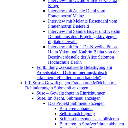
Interview mit Nicole Burek & Ricarda
Kluge
Interview mit Anette Diehl vom
Frauennotruf Mainz
Interview mit Melanie Rosendahl vom
Frauennotruf Bielefeld
Interview mit Sandra Boger und Kerstin
Demuth aus dem Projekt „aktiv gegen
digitale Gewalt“
Interview mit Prof. Dr. Nivedita Prasad,
Helin Yakut und Kathrin Blaha von der
Beschwerdestelle der Alice Salomon
Hochschule Berlin
Fortbildung „sexualisierte Belästigung am
Arbeitsplatz – Diskriminierungskritisch
erkennen, reflektieren und handeln“
bff: Suse - Gewalt gegen Frauen und Mädchen mit
Behinderungen
Submenü anzeigen
Suse – Gewaltschutz in Einrichtungen
Suse. Im Recht.
Submenü anzeigen
Das Projekt
Submenü anzeigen
Barrieren abbauen
Selbstermächtigung
Schlüsselpersonen sensibilisieren
Barrieren in Strafverfahren abbauen