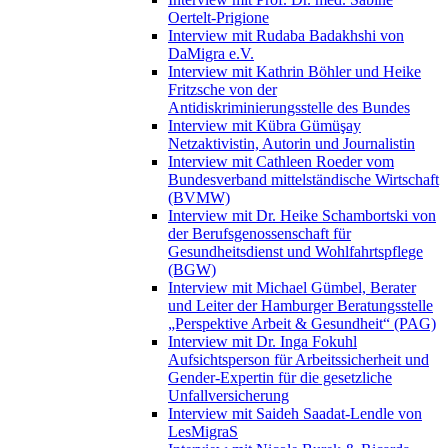
Oertelt-Prigione
Interview mit Rudaba Badakhshi von
DaMigra e.V.
Interview mit Kathrin Böhler und Heike
Fritzsche von der
Antidiskriminierungsstelle des Bundes
Interview mit Kübra Gümüşay
Netzaktivistin, Autorin und Journalistin
Interview mit Cathleen Roeder vom
Bundesverband mittelständische Wirtschaft
(BVMW)
Interview mit Dr. Heike Schambortski von
der Berufsgenossenschaft für
Gesundheitsdienst und Wohlfahrtspflege
(BGW)
Interview mit Michael Gümbel, Berater
und Leiter der Hamburger Beratungsstelle
„Perspektive Arbeit & Gesundheit“ (PAG)
Interview mit Dr. Inga Fokuhl
Aufsichtsperson für Arbeitssicherheit und
Gender-Expertin für die gesetzliche
Unfallversicherung
Interview mit Saideh Saadat-Lendle von
LesMigraS