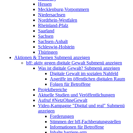
Hessen
Mecklenburg-Vorpommern
Niedersachsen
Nordrhein-Westfalen
Rheinland-Pfalz
Saarland
Sachsen
Sachsen-Anhalt
Schleswig-Holstein
Thüringen
Aktionen & Themen
Submenü anzeigen
bff: aktiv gegen digitale Gewalt
Submenü anzeigen
Was ist digitale Gewalt?
Submenü anzeigen
Digitale Gewalt im sozialen Nahfeld
Angriffe im öffentlichen digitalen Raum
Folgen für Betroffene
Projektbereiche
Aktuelle Studien und Veröffentlichungen
Aufruf #NetzOhneGewalt
Video-Kampagne "Digital und real"
Submenü
anzeigen
Forderungen
Stimmen der bff-Fachberatungsstellen
Informationen für Betroffene
Inhalte barriere-arm