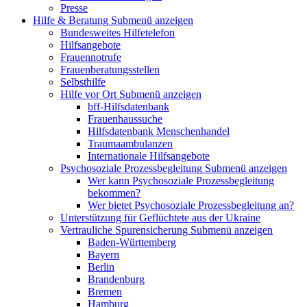
Presse
Hilfe & Beratung
Submenü anzeigen
Bundesweites Hilfetelefon
Hilfsangebote
Frauennotrufe
Frauenberatungsstellen
Selbsthilfe
Hilfe vor Ort
Submenü anzeigen
bff-Hilfsdatenbank
Frauenhaussuche
Hilfsdatenbank Menschenhandel
Traumaambulanzen
Internationale Hilfsangebote
Psychosoziale Prozessbegleitung
Submenü anzeigen
Wer kann Psychosoziale Prozessbegleitung
bekommen?
Wer bietet Psychosoziale Prozessbegleitung an?
Unterstützung für Geflüchtete aus der Ukraine
Vertrauliche Spurensicherung
Submenü anzeigen
Baden-Württemberg
Bayern
Berlin
Brandenburg
Bremen
Hamburg