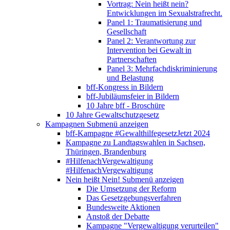
Vortrag: Nein heißt nein?
Entwicklungen im Sexualstrafrecht.
Panel 1: Traumatisierung und
Gesellschaft
Panel 2: Verantwortung zur
Intervention bei Gewalt in
Partnerschaften
Panel 3: Mehrfachdiskriminierung
und Belastung
bff-Kongress in Bildern
bff-Jubiläumsfeier in Bildern
10 Jahre bff - Broschüre
10 Jahre Gewaltschutzgesetz
Kampagnen
Submenü anzeigen
bff-Kampagne #GewalthilfegesetzJetzt 2024
Kampagne zu Landtagswahlen in Sachsen,
Thüringen, Brandenburg
#HilfenachVergewaltigung
#HilfenachVergewaltigung
Nein heißt Nein!
Submenü anzeigen
Die Umsetzung der Reform
Das Gesetzgebungsverfahren
Bundesweite Aktionen
Anstoß der Debatte
Kampagne "Vergewaltigung verurteilen"