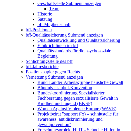
Geschäftsstelle
Submenü anzeigen
Team
Historie
Satzung
bff-Mitgliedschaft
bff-Positionen
bff-Qualitätssicherung
Submenü anzeigen
Qualitätsentwicklung und Qualitätssicherung
Ethikrichtlinien im bff
Qualitätsstandards für die psychosoziale
Begleitung
Schlichtungsstelle des bff
bff-Jahresberichte
Positionspapier gegen Rechts
Vernetzung
Submenü anzeigen
Bund-Länder-Arbeitsgruppe häusliche Gewalt
Bündnis Istanbul-Konvention
Bundeskoordinierung Spezialisierter
Fachberatung gegen sexualisierte Gewalt in
Kindheit und Jugend (BKSF)
Women Against Violence Europe (WAVE)
Projektbeirat "support f(x) – schnittstelle für
awareness, antidiskriminierung und
gewaltprävention"
Forschungsprojekt HilfT - Schnelle Hilfen in