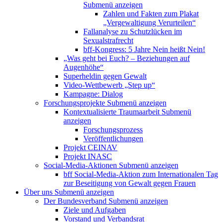
Submenü anzeigen
Zahlen und Fakten zum Plakat
„Vergewaltigung Verurteilen“
Fallanalyse zu Schutzlücken im
Sexualstrafrecht
bff-Kongress: 5 Jahre Nein heißt Nein!
„Was geht bei Euch? – Beziehungen auf
Augenhöhe“
Superheldin gegen Gewalt
Video-Wettbewerb „Step up“
Kampagne: Dialog
Forschungsprojekte
Submenü anzeigen
Kontextualisierte Traumaarbeit
Submenü
anzeigen
Forschungsprozess
Veröffentlichungen
Projekt CEINAV
Projekt INASC
Social-Media-Aktionen
Submenü anzeigen
bff Social-Media-Aktion zum Internationalen Tag
zur Beseitigung von Gewalt gegen Frauen
Über uns
Submenü anzeigen
Der Bundesverband
Submenü anzeigen
Ziele und Aufgaben
Vorstand und Verbandsrat