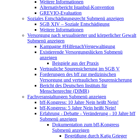
Weitere Informationen
Alternativbericht Istanbul-Konvention
GREVIO-Evaluation
Soziales Entschädigungsrecht
Submenü anzeigen
SGB XIV – Soziale Entschädigung
Weitere Informationen
Versorgung nach sexualisierter und körperlicher Gewalt
Submenü anzeigen
Kampagne #HilfenachVergewaltigung
Existierende Versorgungslücken
Submenü
anzeigen
Beispiele aus der Praxis
Vertrauliche Spurensicherung im SGB V
Forderungen des bff zur medizinischen
Versorgung und vertraulichen Spurensicherung
Bericht des Deutschen Instituts für
Menschenrechte (DIMR)
Fachveranstaltungen
Submenü anzeigen
bff-Kongress: 10 Jahre Nein heißt Nein!
bff-Kongress: 5 Jahre Nein heißt Nein!
Erfahrung - Debatte - Veränderung - 10 Jahre bff
Submenü anzeigen
Dokumentation zum bff-Kongress
Submenü anzeigen
Begrüßung durch Katja Grieger