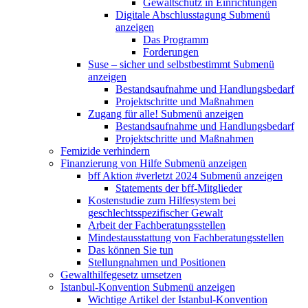
Gewaltschutz in Einrichtungen
Digitale Abschlusstagung
Submenü
anzeigen
Das Programm
Forderungen
Suse – sicher und selbstbestimmt
Submenü
anzeigen
Bestandsaufnahme und Handlungsbedarf
Projektschritte und Maßnahmen
Zugang für alle!
Submenü anzeigen
Bestandsaufnahme und Handlungsbedarf
Projektschritte und Maßnahmen
Femizide verhindern
Finanzierung von Hilfe
Submenü anzeigen
bff Aktion #verletzt 2024
Submenü anzeigen
Statements der bff-Mitglieder
Kostenstudie zum Hilfesystem bei
geschlechtsspezifischer Gewalt
Arbeit der Fachberatungsstellen
Mindestausstattung von Fachberatungsstellen
Das können Sie tun
Stellungnahmen und Positionen
Gewalthilfegesetz umsetzen
Istanbul-Konvention
Submenü anzeigen
Wichtige Artikel der Istanbul-Konvention