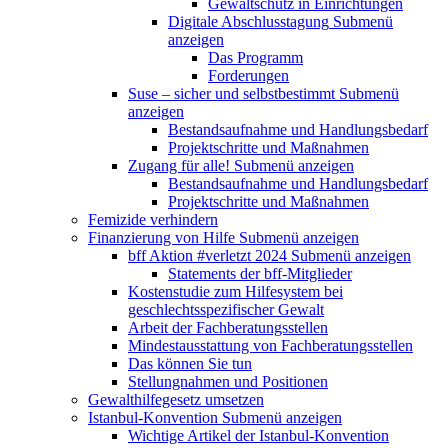
Gewaltschutz in Einrichtungen
Digitale Abschlusstagung
Submenü
anzeigen
Das Programm
Forderungen
Suse – sicher und selbstbestimmt
Submenü
anzeigen
Bestandsaufnahme und Handlungsbedarf
Projektschritte und Maßnahmen
Zugang für alle!
Submenü anzeigen
Bestandsaufnahme und Handlungsbedarf
Projektschritte und Maßnahmen
Femizide verhindern
Finanzierung von Hilfe
Submenü anzeigen
bff Aktion #verletzt 2024
Submenü anzeigen
Statements der bff-Mitglieder
Kostenstudie zum Hilfesystem bei
geschlechtsspezifischer Gewalt
Arbeit der Fachberatungsstellen
Mindestausstattung von Fachberatungsstellen
Das können Sie tun
Stellungnahmen und Positionen
Gewalthilfegesetz umsetzen
Istanbul-Konvention
Submenü anzeigen
Wichtige Artikel der Istanbul-Konvention