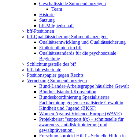
Geschäftsstelle
Submenü anzeigen
Team
Historie
Satzung
bff-Mitgliedschaft
bff-Positionen
bff-Qualitätssicherung
Submenü anzeigen
Qualitätsentwicklung und Qualitätssicherung
Ethikrichtlinien im bff
Qualitätsstandards für die psychosoziale
Begleitung
Schlichtungsstelle des bff
bff-Jahresberichte
Positionspapier gegen Rechts
Vernetzung
Submenü anzeigen
Bund-Länder-Arbeitsgruppe häusliche Gewalt
Bündnis Istanbul-Konvention
Bundeskoordinierung Spezialisierter
Fachberatung gegen sexualisierte Gewalt in
Kindheit und Jugend (BKSF)
Women Against Violence Europe (WAVE)
Projektbeirat "support f(x) – schnittstelle für
awareness, antidiskriminierung und
gewaltprävention"
Forschungsprojekt HilfT - Schnelle Hilfen in