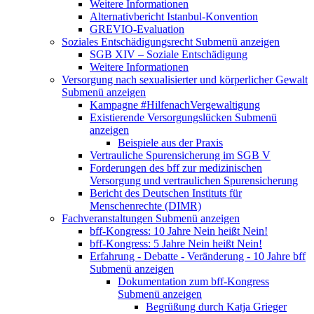
Weitere Informationen
Alternativbericht Istanbul-Konvention
GREVIO-Evaluation
Soziales Entschädigungsrecht
Submenü anzeigen
SGB XIV – Soziale Entschädigung
Weitere Informationen
Versorgung nach sexualisierter und körperlicher Gewalt
Submenü anzeigen
Kampagne #HilfenachVergewaltigung
Existierende Versorgungslücken
Submenü
anzeigen
Beispiele aus der Praxis
Vertrauliche Spurensicherung im SGB V
Forderungen des bff zur medizinischen
Versorgung und vertraulichen Spurensicherung
Bericht des Deutschen Instituts für
Menschenrechte (DIMR)
Fachveranstaltungen
Submenü anzeigen
bff-Kongress: 10 Jahre Nein heißt Nein!
bff-Kongress: 5 Jahre Nein heißt Nein!
Erfahrung - Debatte - Veränderung - 10 Jahre bff
Submenü anzeigen
Dokumentation zum bff-Kongress
Submenü anzeigen
Begrüßung durch Katja Grieger