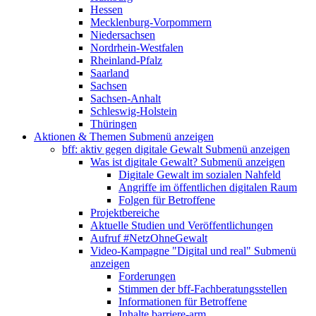
Hessen
Mecklenburg-Vorpommern
Niedersachsen
Nordrhein-Westfalen
Rheinland-Pfalz
Saarland
Sachsen
Sachsen-Anhalt
Schleswig-Holstein
Thüringen
Aktionen & Themen
Submenü anzeigen
bff: aktiv gegen digitale Gewalt
Submenü anzeigen
Was ist digitale Gewalt?
Submenü anzeigen
Digitale Gewalt im sozialen Nahfeld
Angriffe im öffentlichen digitalen Raum
Folgen für Betroffene
Projektbereiche
Aktuelle Studien und Veröffentlichungen
Aufruf #NetzOhneGewalt
Video-Kampagne "Digital und real"
Submenü
anzeigen
Forderungen
Stimmen der bff-Fachberatungsstellen
Informationen für Betroffene
Inhalte barriere-arm