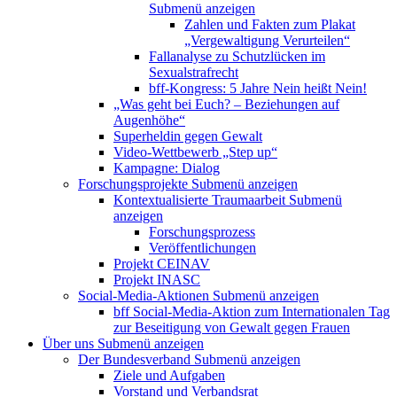
Submenü anzeigen
Zahlen und Fakten zum Plakat
„Vergewaltigung Verurteilen“
Fallanalyse zu Schutzlücken im
Sexualstrafrecht
bff-Kongress: 5 Jahre Nein heißt Nein!
„Was geht bei Euch? – Beziehungen auf
Augenhöhe“
Superheldin gegen Gewalt
Video-Wettbewerb „Step up“
Kampagne: Dialog
Forschungsprojekte
Submenü anzeigen
Kontextualisierte Traumaarbeit
Submenü
anzeigen
Forschungsprozess
Veröffentlichungen
Projekt CEINAV
Projekt INASC
Social-Media-Aktionen
Submenü anzeigen
bff Social-Media-Aktion zum Internationalen Tag
zur Beseitigung von Gewalt gegen Frauen
Über uns
Submenü anzeigen
Der Bundesverband
Submenü anzeigen
Ziele und Aufgaben
Vorstand und Verbandsrat