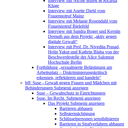
Interview mit Nicole Burek & Ricarda
Kluge
Interview mit Anette Diehl vom
Frauennotruf Mainz
Interview mit Melanie Rosendahl vom
Frauennotruf Bielefeld
Interview mit Sandra Boger und Kerstin
Demuth aus dem Projekt „aktiv gegen
digitale Gewalt“
Interview mit Prof. Dr. Nivedita Prasad,
Helin Yakut und Kathrin Blaha von der
Beschwerdestelle der Alice Salomon
Hochschule Berlin
Fortbildung „sexualisierte Belästigung am
Arbeitsplatz – Diskriminierungskritisch
erkennen, reflektieren und handeln“
bff: Suse - Gewalt gegen Frauen und Mädchen mit
Behinderungen
Submenü anzeigen
Suse – Gewaltschutz in Einrichtungen
Suse. Im Recht.
Submenü anzeigen
Das Projekt
Submenü anzeigen
Barrieren abbauen
Selbstermächtigung
Schlüsselpersonen sensibilisieren
Barrieren in Strafverfahren abbauen