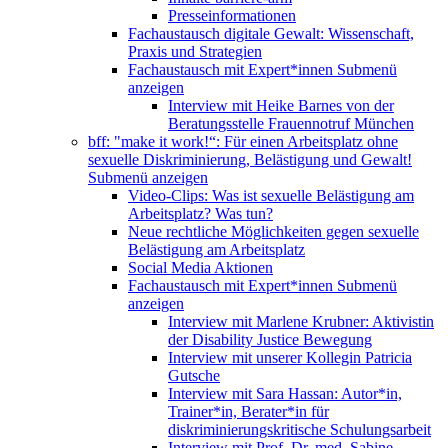
Presseinformationen
Fachaustausch digitale Gewalt: Wissenschaft,
Praxis und Strategien
Fachaustausch mit Expert*innen
Submenü
anzeigen
Interview mit Heike Barnes von der
Beratungsstelle Frauennotruf München
bff: "make it work!“: Für einen Arbeitsplatz ohne
sexuelle Diskriminierung, Belästigung und Gewalt!
Submenü anzeigen
Video-Clips: Was ist sexuelle Belästigung am
Arbeitsplatz? Was tun?
Neue rechtliche Möglichkeiten gegen sexuelle
Belästigung am Arbeitsplatz
Social Media Aktionen
Fachaustausch mit Expert*innen
Submenü
anzeigen
Interview mit Marlene Krubner: Aktivistin
der Disability Justice Bewegung
Interview mit unserer Kollegin Patricia
Gutsche
Interview mit Sara Hassan: Autor*in,
Trainer*in, Berater*in für
diskriminierungskritische Schulungsarbeit
Interview mit Prof. Dr. med. Sabine