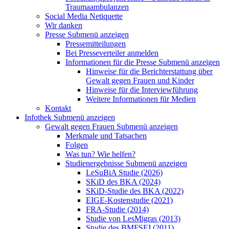
Traumaambulanzen
Social Media Netiquette
Wir danken
Presse
Submenü anzeigen
Pressemitteilungen
Bei Presseverteiler anmelden
Informationen für die Presse
Submenü anzeigen
Hinweise für die Berichterstattung über
Gewalt gegen Frauen und Kinder
Hinweise für die Interviewführung
Weitere Informationen für Medien
Kontakt
Infothek
Submenü anzeigen
Gewalt gegen Frauen
Submenü anzeigen
Merkmale und Tatsachen
Folgen
Was tun? Wie helfen?
Studienergebnisse
Submenü anzeigen
LeSuBiA Studie (2026)
SKiD des BKA (2024)
SKiD-Studie des BKA (2022)
EIGE-Kostenstudie (2021)
FRA-Studie (2014)
Studie von LesMigras (2013)
Studie des BMFSFJ (2011)