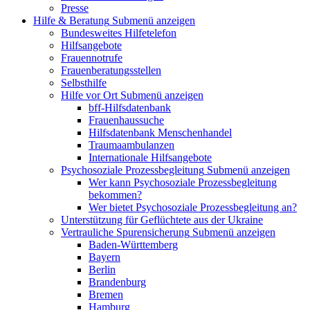
Presse
Hilfe & Beratung
Submenü anzeigen
Bundesweites Hilfetelefon
Hilfsangebote
Frauennotrufe
Frauenberatungsstellen
Selbsthilfe
Hilfe vor Ort
Submenü anzeigen
bff-Hilfsdatenbank
Frauenhaussuche
Hilfsdatenbank Menschenhandel
Traumaambulanzen
Internationale Hilfsangebote
Psychosoziale Prozessbegleitung
Submenü anzeigen
Wer kann Psychosoziale Prozessbegleitung
bekommen?
Wer bietet Psychosoziale Prozessbegleitung an?
Unterstützung für Geflüchtete aus der Ukraine
Vertrauliche Spurensicherung
Submenü anzeigen
Baden-Württemberg
Bayern
Berlin
Brandenburg
Bremen
Hamburg