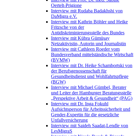
Oertelt-Prigione
Interview mit Rudaba Badakhshi von
DaMigra e.V.
Interview mit Kathrin Böhler und Heike
Fritzsche von der
Antidiskriminierungsstelle des Bundes
Interview mit Kübra Gümüşay
Netzaktivistin, Autorin und Journalistin
Interview mit Cathleen Roeder vom
Bundesverband mittelständische Wirtschaft
(BVMW)
Interview mit Dr. Heike Schambortski von
der Berufsgenossenschaft für
Gesundheitsdienst und Wohlfahrtspflege
(BGW)
Interview mit Michael Gümbel, Berater
und Leiter der Hamburger Beratungsstelle
„Perspektive Arbeit & Gesundheit“ (PAG)
Interview mit Dr. Inga Fokuhl
Aufsichtsperson für Arbeitssicherheit und
Gender-Expertin für die gesetzliche
Unfallversicherung
Interview mit Saideh Saadat-Lendle von
LesMigraS