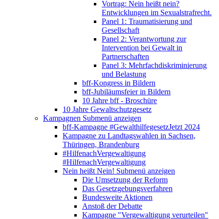
Vortrag: Nein heißt nein?
Entwicklungen im Sexualstrafrecht.
Panel 1: Traumatisierung und
Gesellschaft
Panel 2: Verantwortung zur
Intervention bei Gewalt in
Partnerschaften
Panel 3: Mehrfachdiskriminierung
und Belastung
bff-Kongress in Bildern
bff-Jubiläumsfeier in Bildern
10 Jahre bff - Broschüre
10 Jahre Gewaltschutzgesetz
Kampagnen
Submenü anzeigen
bff-Kampagne #GewalthilfegesetzJetzt 2024
Kampagne zu Landtagswahlen in Sachsen,
Thüringen, Brandenburg
#HilfenachVergewaltigung
#HilfenachVergewaltigung
Nein heißt Nein!
Submenü anzeigen
Die Umsetzung der Reform
Das Gesetzgebungsverfahren
Bundesweite Aktionen
Anstoß der Debatte
Kampagne "Vergewaltigung verurteilen"